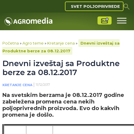
SVET POLJOPRIVREDE
Početna
»
Agro teme
»
Kretanje cena
»
Dnevni izveštaj sa
Produktne berze za 08.12.2017
Dnevni izveštaj sa Produktne
berze za 08.12.2017
11/12/2017
KRETANJE CENA
Na svetskim berzama je 08.12.2017 godine
zabeležena promena cena nekih
poljoprivrednih proizvoda. Evo do kakvih
promena je došlo.