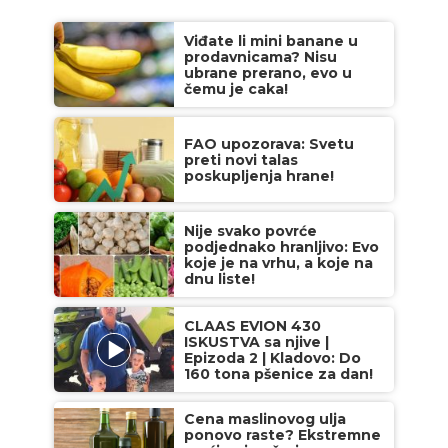
Viđate li mini banane u
prodavnicama? Nisu
ubrane prerano, evo u
čemu je caka!
FAO upozorava: Svetu
preti novi talas
poskupljenja hrane!
Nije svako povrće
podjednako hranljivo: Evo
koje je na vrhu, a koje na
dnu liste!
CLAAS EVION 430
ISKUSTVA sa njive |
Epizoda 2 | Kladovo: Do
160 tona pšenice za dan!
Cena maslinovog ulja
ponovo raste? Ekstremne