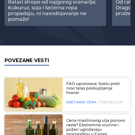
Ratari strepe od najgoreg scenarija:
Od rata
Kukuruz, soja i šećerna repa
Dragomi
propadaju, ni navodnjavanje ne
proizvo
pomaže!
POVEZANE VESTI
FAO upozorava: Svetu preti
novi talas poskupljenja
hrane!
08/08/2026
KRETANJE CENA
Cena maslinovog ulja ponovo
raste? Ekstremne vrućine i
požari ugrožavaju
proizvodnju u Evropi