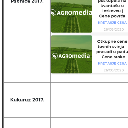
Pšenica 2017.
poskupela na
kvantašu u
Leskovcu |
Cene povrća
KRETANJE CENA
26/08/2020
Otkupne cene
tovnih svinja i
prasadi u pad
| Cene stoke
KRETANJE CENA
26/08/2020
Kukuruz 2017.