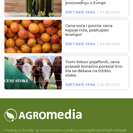
proizvodnju u Evropi
07.08.2026
KRETANJE CENA
Cene voća i povrća: cena
kajsije niža, poskupeo
krompir!
06.08.2026
KRETANJE CENA
Tovni bikovi pojeftinili, cena
prasadi konačno porasla! Evo
šta se dešava na tržištu
stoke…
05.08.2026
KRETANJE CENA
Hvatajući korak sa vremenom u jednoj od najdinamičnijih oblasti