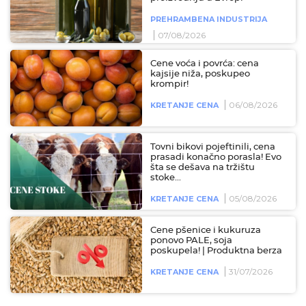
PREHRAMBENA INDUSTRIJA
07/08/2026
Cene voća i povrća: cena
kajsije niža, poskupeo
krompir!
06/08/2026
KRETANJE CENA
Tovni bikovi pojeftinili, cena
prasadi konačno porasla! Evo
šta se dešava na tržištu
stoke...
05/08/2026
KRETANJE CENA
Cene pšenice i kukuruza
ponovo PALE, soja
poskupela! | Produktna berza
31/07/2026
KRETANJE CENA