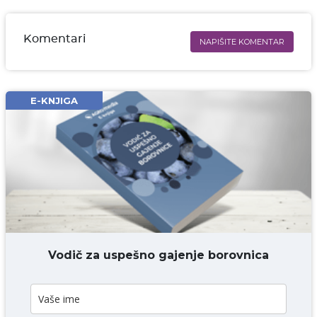
Komentari
NAPIŠITE KOMENTAR
Ime i prezime* obavezno
Email* obavezno
E-KNJIGA
Komentar* obavezno
DODAJ KOMENTAR
Vodič za uspešno gajenje borovnica