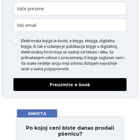
Elektronska knjiga (e-book, e-knjiga, eknjiga, digitalna
knjiga, ili čak e-izdanje) je publikacija knjige u digitalnoj,
elektronskoj formi koja se sastoji od teksta i slika. Sa
prihvatanjem uslova o
preuzimanju E-knjige
saglasan sam i
da svake nedelje svoju mejl adresu dobijam najvažnije
vesti iz sveta poljoprivrede.
Preuzmite e-book
ANKETA
Po kojoj ceni biste danas prodali
pšenicu?