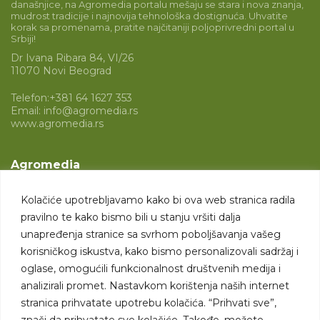
današnjice, na Agromedia portalu mešaju se stara i nova znanja,
mudrost tradicije i najnovija tehnološka dostignuća. Uhvatite
korak sa promenama, pratite najčitaniji poljoprivredni portal u
Srbiji!
Dr Ivana Ribara 84, VI/26
11070 Novi Beograd
Telefon:
+381 64 1627 353
Email:
info@agromedia.rs
www.agromedia.rs
Agromedia
O nama
Kolačiće upotrebljavamo kako bi ova web stranica radila
Svet poljoprivrede
pravilno te kako bismo bili u stanju vršiti dalja
Marketing usluge
unapređenja stranice sa svrhom poboljšavanja vašeg
korisničkog iskustva, kako bismo personalizovali sadržaj i
Tražimo saradnike
oglase, omogućili funkcionalnost društvenih medija i
analizirali promet. Nastavkom korištenja naših internet
Kontakt
stranica prihvatate upotrebu kolačića. “Prihvati sve”,
znači da prihvatate sve kolačiće. Takođe, možete