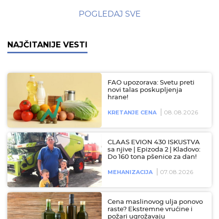
POGLEDAJ SVE
NAJČITANIJE VESTI
FAO upozorava: Svetu preti
novi talas poskupljenja
hrane!
08.08.2026
KRETANJE CENA
CLAAS EVION 430 ISKUSTVA
sa njive | Epizoda 2 | Kladovo:
Do 160 tona pšenice za dan!
07.08.2026
MEHANIZACIJA
Cena maslinovog ulja ponovo
raste? Ekstremne vrućine i
požari ugrožavaju