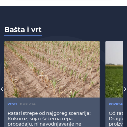
Bašta i vrt
VESTI
03.08.2026
POVRTARS
Ratari strepe od najgoreg scenarija:
Od rata
Kukuruz, soja i šećerna repa
Dragomi
propadaju, ni navodnjavanje ne
proizvo