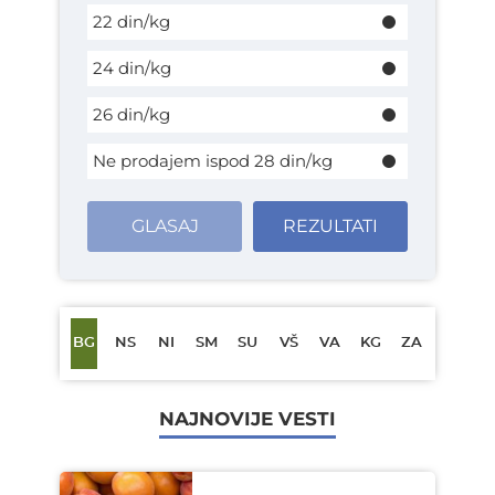
22 din/kg
24 din/kg
26 din/kg
Ne prodajem ispod 28 din/kg
GLASAJ
REZULTATI
BG
NS
NI
SM
SU
VŠ
VA
KG
ZA
NAJNOVIJE VESTI