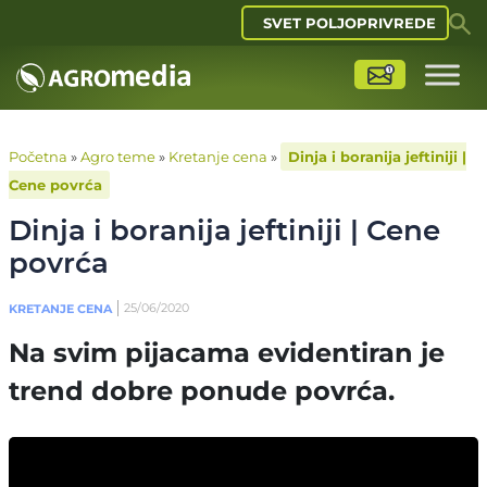
SVET POLJOPRIVREDE
Početna
»
Agro teme
»
Kretanje cena
»
Dinja i boranija jeftiniji |
Cene povrća
Dinja i boranija jeftiniji | Cene
povrća
25/06/2020
KRETANJE CENA
Na svim pijacama evidentiran je
trend dobre ponude povrća.