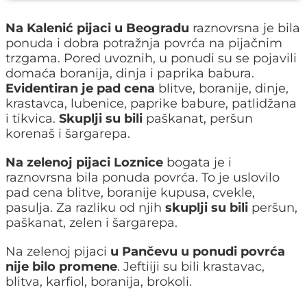
Na Kalenić pijaci u Beogradu
raznovrsna je bila
ponuda i dobra potražnja povrća na pijačnim
trzgama. Pored uvoznih, u ponudi su se pojavili
domaća boranija, dinja i paprika babura.
Evidentiran je pad cena
blitve, boranije, dinje,
krastavca, lubenice, paprike babure, patlidžana
i tikvica.
Skuplji su bili
paškanat, peršun
korenaš i šargarepa.
Na zelenoj pijaci Loznice
bogata je i
raznovrsna bila ponuda povrća. To je uslovilo
pad cena blitve, boranije kupusa, cvekle,
pasulja. Za razliku od njih
skuplji su bili
peršun,
paškanat, zelen i šargarepa.
Na zelenoj pijaci
u Pančevu u ponudi povrća
nije bilo promene
. Jeftiiji su bili krastavac,
blitva, karfiol, boranija, brokoli.