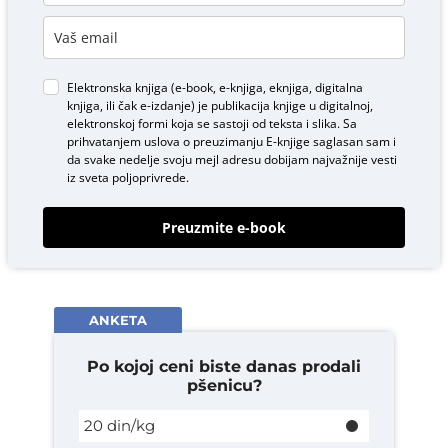
Elektronska knjiga (e-book, e-knjiga, eknjiga, digitalna
knjiga, ili čak e-izdanje) je publikacija knjige u digitalnoj,
elektronskoj formi koja se sastoji od teksta i slika. Sa
prihvatanjem uslova o
preuzimanju E-knjige
saglasan sam i
da svake nedelje svoju mejl adresu dobijam najvažnije vesti
iz sveta poljoprivrede.
Preuzmite e-book
ANKETA
Po kojoj ceni biste danas prodali
pšenicu?
20 din/kg