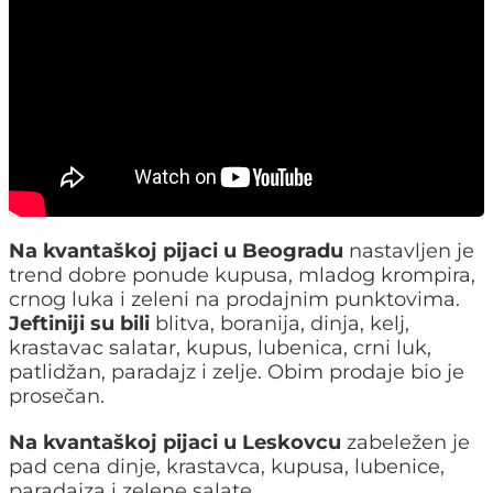
Na kvantaškoj pijaci u Beogradu
nastavljen je
trend dobre ponude kupusa, mladog krompira,
crnog luka i zeleni na prodajnim punktovima.
Jeftiniji su bili
blitva, boranija, dinja, kelj,
krastavac salatar, kupus, lubenica, crni luk,
patlidžan, paradajz i zelje. Obim prodaje bio je
prosečan.
Na kvantaškoj pijaci u Leskovcu
zabeležen je
pad cena dinje, krastavca, kupusa, lubenice,
paradajza i zelene salate.