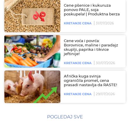
Cene pšenice i kukuruza
ponovo PALE, soja
poskupela! | Produktna berza
31/07/2026
KRETANJE CENA
Cene voća i povrća:
Borovnice, maline i paradajz
skuplji, paprika i tikvice
jeftinije!
30/07/2026
KRETANJE CENA
Afrička kuga svinja
ograničila promet, cena
prasadi nastavlja da RASTE!
29/07/2026
KRETANJE CENA
POGLEDAJ SVE