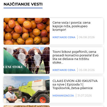
NAJČITANIJE VESTI
Cene voća i povrća: cena
kajsije niža, poskupeo
krompir!
06.08.2026
KRETANJE CENA
Tovni bikovi pojeftinili, cena
prasadi konačno porasla! Evo
šta se dešava na tržištu
stoke…
05.08.2026
KRETANJE CENA
CLAAS EVION 430 ISKUSTVA
sa njive | Epizoda 1 |
Topolovnik, žetva pšenice
31.07.2026
MEHANIZACIJA