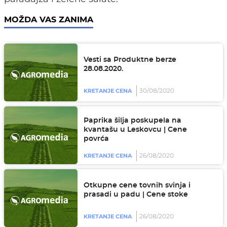
MOŽDA VAS ZANIMA
Vesti sa Produktne berze
28.08.2020.
30/08/2020
KRETANJE CENA
Paprika šilja poskupela na
kvantašu u Leskovcu | Cene
povrća
26/08/2020
KRETANJE CENA
Otkupne cene tovnih svinja i
prasadi u padu | Cene stoke
26/08/2020
KRETANJE CENA