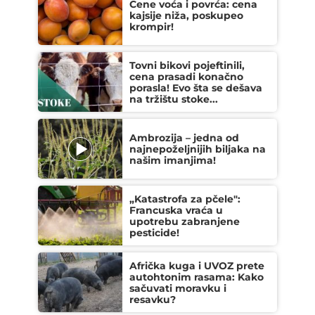
Cene voća i povrća: cena
kajsije niža, poskupeo
krompir!
Tovni bikovi pojeftinili,
cena prasadi konačno
porasla! Evo šta se dešava
na tržištu stoke...
Ambrozija – jedna od
najnepoželjnijih biljaka na
našim imanjima!
„Katastrofa za pčele":
Francuska vraća u
upotrebu zabranjene
pesticide!
Afrička kuga i UVOZ prete
autohtonim rasama: Kako
sačuvati moravku i
resavku?