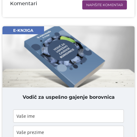
Komentari
NAPIŠITE KOMENTAR
Ime i prezime* obavezno
Email* obavezno
E-KNJIGA
Komentar* obavezno
DODAJ KOMENTAR
Vodič za uspešno gajenje borovnica