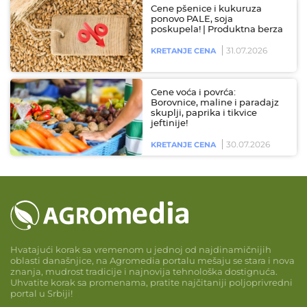
Cene pšenice i kukuruza
ponovo PALE, soja
poskupela! | Produktna berza
31.07.2026
KRETANJE CENA
Cene voća i povrća:
Borovnice, maline i paradajz
skuplji, paprika i tikvice
jeftinije!
30.07.2026
KRETANJE CENA
Hvatajući korak sa vremenom u jednoj od najdinamičnijih
oblasti današnjice, na Agromedia portalu mešaju se stara i nova
znanja, mudrost tradicije i najnovija tehnološka dostignuća.
Uhvatite korak sa promenama, pratite najčitaniji poljoprivredni
portal u Srbiji!