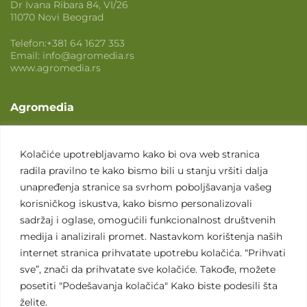
Dr Ivana Ribara 84, VI/26
11070 Novi Beograd
Telefon:
+381 64 1627 353
Email:
info@agromedia.rs
www.agromedia.rs
Agromedia
O nama
Svet poljoprivrede
Kolačiće upotrebljavamo kako bi ova web stranica
radila pravilno te kako bismo bili u stanju vršiti dalja
Marketing usluge
unapređenja stranice sa svrhom poboljšavanja vašeg
Tražimo saradnike
korisničkog iskustva, kako bismo personalizovali
sadržaj i oglase, omogućili funkcionalnost društvenih
Kontakt
medija i analizirali promet. Nastavkom korištenja naših
internet stranica prihvatate upotrebu kolačića. “Prihvati
Kontakt
sve”, znači da prihvatate sve kolačiće. Takođe, možete
posetiti "Podešavanja kolačića" Kako biste podesili šta
želite.