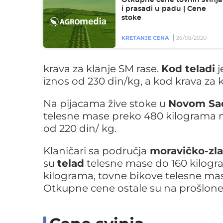
i prasadi u padu | Cene
stoke
KRETANJE CENA
26/08/2020
krava za klanje SM rase.
Kod teladi
j
iznos od 230 din/kg, a kod krava za k
Na pijacama žive stoke u
Novom Sa
telesne mase preko 480 kilograma na
od 220 din/ kg.
Klaničari sa područja
moravičko-zla
su
telad
telesne mase do 160 kilogr
kilograma, tovne bikove telesne ma
Otkupne cene ostale su na prošlon