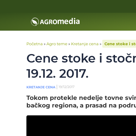
Početna
»
Agro teme
»
Kretanje cena
»
Cene stoke i st
Cene stoke i stoč
19.12. 2017.
19/12/2017
KRETANJE CENA
Tokom protekle nedelje tovne svin
bačkog regiona, a prasad na podru