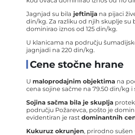
kod ovaca dominirao iznos od 110 di
Jagnjad su bila
jeftinija
na pijaci ži
din/kg. Za razliku od njih skuplje s
dominirao iznos od 125 din/kg.
U klanicama na području šumadijsk
jagnjadi na 220 din/kg.
Cene stočne hrane
U
maloprodajnim objektima
na pod
cena sojine sačme na 79.50 din/kg i
Sojina sačma bila je skuplja
protek
području Požarevca, pošto je domini
evidentiran je rast
dominantnih ce
Kukuruz okrunjen
, prirodno sušen 