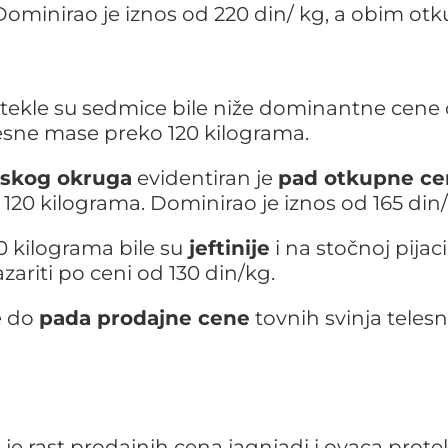
ominirao je iznos od 220 din/ kg, a obim ot
tekle su sedmice bile niže dominantne cene
elesne mase preko 120 kilograma.
skog okruga
evidentiran je
pad otkupne ce
120 kilograma. Dominirao je iznos od 165 din
 kilograma bile su
jeftinije
i na stočnoj pijaci
ariti po ceni od 130 din/kg.
e do
pada prodajne cene
tovnih svinja teles
n
je rast prodajnih cena jagnjadi i ovaca prote