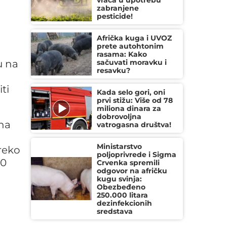
vraća u upotrebu
zabranjene
pesticide!
Afrička kuga i UVOZ
prete autohtonim
rasama: Kako
u na
sačuvati moravku i
resavku?
ti
Kada selo gori, oni
prvi stižu: Više od 78
miliona dinara za
dobrovoljna
ona
vatrogasna društva!
Ministarstvo
reko
poljoprivrede i Sigma
40
Crvenka spremili
odgovor na afričku
kugu svinja:
Obezbeđeno
250.000 litara
dezinfekcionih
sredstava