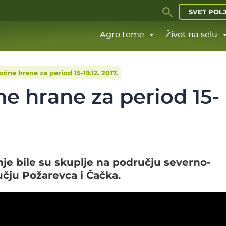
SVET POL
Agro teme
Život na selu
očne hrane za period 15-19.12. 2017.
ne hrane za period 15-
je bile su skuplje na području severno-
čju Požarevca i Čačka.