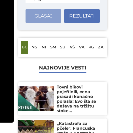
GLASAJ
REZULTATI
BG
NS
NI
SM
SU
VŠ
VA
KG
ZA
NAJNOVIJE VESTI
Tovni bikovi
pojeftinili, cena
prasadi konačno
porasla! Evo šta se
dešava na tržištu
stoke...
„Katastrofa za
pčele": Francuska