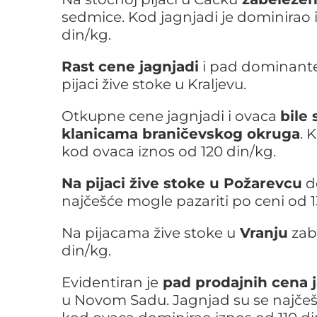
sedmice. Kod jagnjadi je dominirao 
din/kg.
Rast
cene jagnjadi
i pad dominante 
pijaci žive stoke u Kraljevu.
Otkupne cene jagnjadi i ovaca
bile 
klanicama braničevskog okruga
. 
kod ovaca iznos od 120 din/kg.
Na pijaci žive stoke u Požarevcu
do
najčešće mogle pazariti po ceni od 1
Na pijacama žive stoke u
Vranju
zab
din/kg.
Evidentiran je
pad prodajnih cena j
u Novom Sadu. Jagnjad su se najčešć