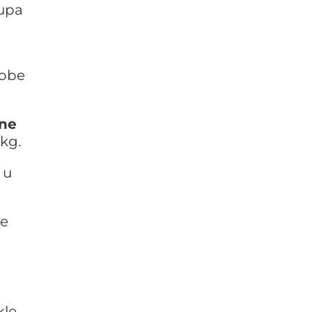
kupa
 obe
ne
/kg.
 u
ne
kle