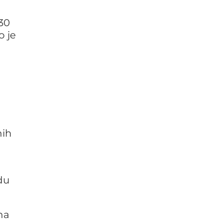
230
o je
nih
du
na