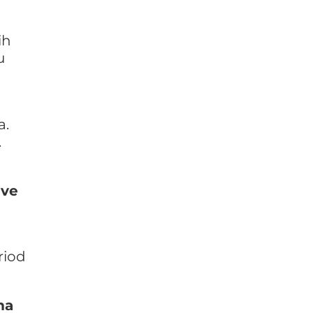
ih
u
a.
.
ive
riod
ma