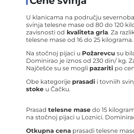
Cene svinja
U klanicama na području severnoba
svinja telesne mase od 80 do 120 kil
zavisnosti od
kvaliteta grla
. Za razl
telesne mase od 16 do 25 kilograma.
Na stočnoj pijaci u
Požarevcu
su bil
Dominirao je iznos od 230 din/ kg. Za 
Najčešće su se mogli
pazariti
po cen
Obe kategorije
prasadi
i tovniih svi
stoke
u Čačku.
Prasad
telesne mase
do 15 kilogram
na stočnoj pijaci u Loznici. Dominira
Otkupna cena
prasadi telesne mase 