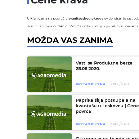
U
klanicama
na području
braničevskog okruga
evidentiran je rast o
dominirao iznos od 240 din/kg. Za razliku od njih po nižim su cenama
MOŽDA VAS ZANIMA
Vesti sa Produktne berze
28.08.2020.
KRETANJE CENA
30/08/2020
Paprika šilja poskupela na
kvantašu u Leskovcu | Cene
povrća
KRETANJE CENA
26/08/2020
Otkupne cene tovnih svinja