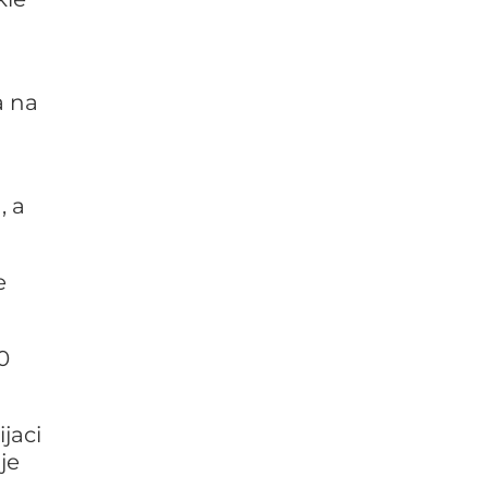
a na
, a
e
0
jaci
je