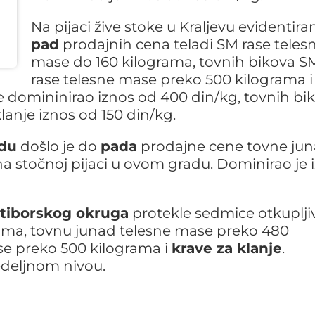
Na pijaci žive stoke u Kraljevu evidentiran
pad
prodajnih cena teladi SM rase teles
mase do 160 kilograma, tovnih bikova S
rase telesne mase preko 500 kilograma i
e domininirao iznos od 400 din/kg, tovnih bi
lanje iznos od 150 din/kg.
du
došlo je do
pada
prodajne cene tovne jun
 stočnoj pijaci u ovom gradu. Dominirao je 
tiborskog okruga
protekle sedmice otkupljiv
ama, tovnu junad telesne mase preko 480
se preko 500 kilograma i
krave za klanje
.
edeljnom nivou.