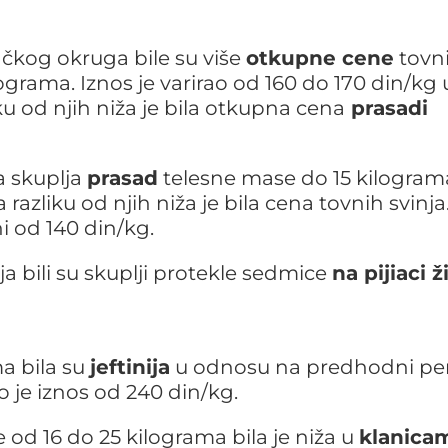
čkog okruga bile su više
otkupne cene
tovn
ograma. Iznos je varirao od 160 do 170 din/kg 
iku od njih niža je bila otkupna cena
prasadi
a skuplja
prasad
telesne mase do 15 kilogram
razliku od njih niža je bila cena tovnih svinja
i od 140 din/kg.
nja bili su skuplji protekle sedmice
na pijiaci ž
a bila su
jeftinija
u odnosu na predhodni pe
o je iznos od 240 din/kg.
od 16 do 25 kilograma bila je niža u
klanica