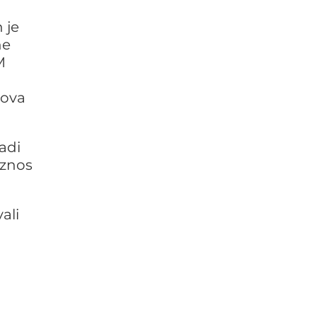
 je
ne
M
kova
adi
iznos
ali