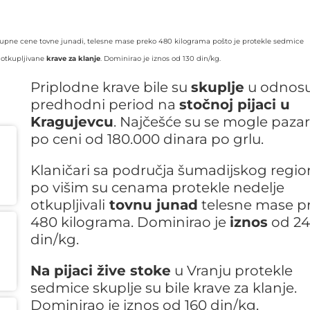
tkupne cene tovne junadi, telesne mase preko 480 kilograma pošto je protekle sedmice
 otkupljivane
krave za klanje
. Dominirao je iznos od 130 din/kg.
Priplodne krave bile su
skuplje
u odnos
predhodni period na
stočnoj pijaci u
Kragujevcu
. Najčešće su se mogle pazari
po ceni od 180.000 dinara po grlu.
Klaničari sa područja šumadijskog regi
po višim su cenama protekle nedelje
otkupljivali
tovnu junad
telesne mase p
480 kilograma. Dominirao je
iznos
od 2
din/kg.
Na pijaci žive stoke
u Vranju protekle
sedmice skuplje su bile krave za klanje.
Dominirao je iznos od 160 din/kg.