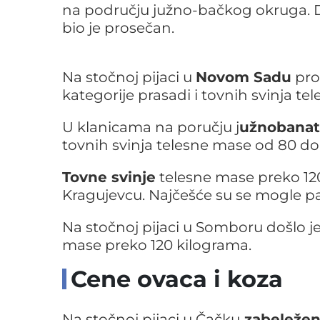
na području južno-bačkog okruga. D
bio je prosečan.
Na stočnoj pijaci u
Novom Sadu
pro
kategorije prasadi i tovnih svinja t
U klanicama na poručju j
užnobanat
tovnih svinja telesne mase od 80 do 
Tovne svinje
telesne mase preko 120
Kragujevcu. Najčešće su se mogle paz
Na stočnoj pijaci u Somboru došlo j
mase preko 120 kilograma.
Cene ovaca i koza
Na stočnoj pijaci u Čačku
zabeleže