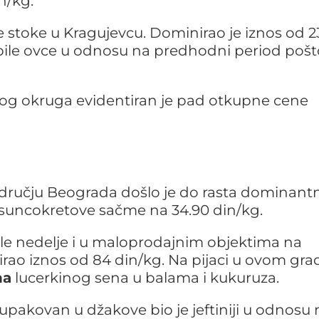
n/kg.
ve stoke u Kragujevcu. Dominirao je iznos od 
u bile ovce u odnosu na predhodni period pošt
og okruga evidentiran je pad otkupne cene
ručju Beograda došlo je do rasta dominant
 suncokretove sačme na 34.90 din/kg.
le nedelje i u maloprodajnim objektima na
rao iznos od 84 din/kg. Na pijaci u ovom gra
na
lucerkinog sena u balama i kukuruza.
upakovan u džakove bio je jeftiniji u odnosu 