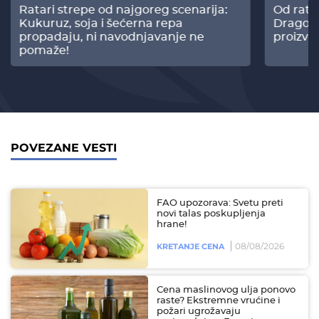
Ratari strepe od najgoreg scenarija:
Od rata
Kukuruz, soja i šećerna repa
Dragomi
propadaju, ni navodnjavanje ne
proizvo
pomaže!
POVEZANE VESTI
FAO upozorava: Svetu preti
novi talas poskupljenja
hrane!
08/08/2026
KRETANJE CENA
Cena maslinovog ulja ponovo
raste? Ekstremne vrućine i
požari ugrožavaju