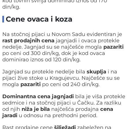
kod tovnih svinja dominirao iznos od 170
din/kg.
Cene ovaca i koza
Na stočnoj pijaci u Novom Sadu evidentiran je
rast prodajnih cena
jagnjadi i ovaca protekle
nedelje. Jagnjad su se najčešće mogla
pazariti
po ceni od 300 din/kg, dok je kod ovaca
dominirao iznos od 120 din/kg.
Jagnjad su protekle nedelje bila
skuplja
i na
pijaci žive stoke u Kragujevcu. Najčešće su se
mogla
pazariti
po ceni od 240 din/kg.
Dominantna cena jagnjadi
bila je viša protekle
sedmice i na stočnoj pijaci u Čačku. Za razliku
od njih
niža je bila
najčešća prodajna
cena
jaradi
u odnosu na prethodni period.
Rast prodajne cene
šilježadi
zabeležen na