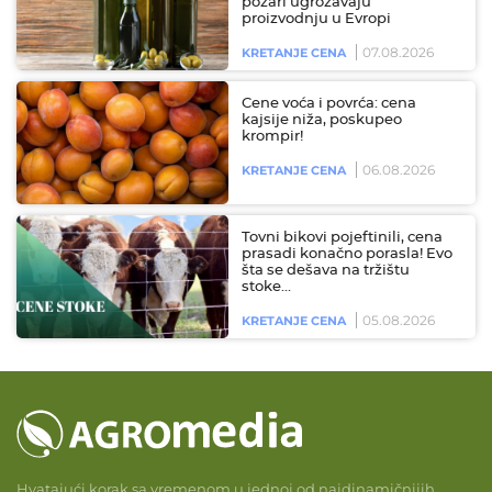
požari ugrožavaju
proizvodnju u Evropi
07.08.2026
KRETANJE CENA
Cene voća i povrća: cena
kajsije niža, poskupeo
krompir!
06.08.2026
KRETANJE CENA
Tovni bikovi pojeftinili, cena
prasadi konačno porasla! Evo
šta se dešava na tržištu
stoke…
05.08.2026
KRETANJE CENA
Hvatajući korak sa vremenom u jednoj od najdinamičnijih