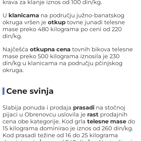
krava za klanje iznos od 100 din/kg.
U
klanicama
na području južno-banatskog
okruga vršen je
otkup
tovne junadi telesne
mase preko 480 kilograma po ceni od 220
din/kg.
Najčešća
otkupna cena
tovnih bikova telesne
mase preko 500 kilograma iznosila je 230
din/kg u klanicama na području pčinjskog
okruga.
Cene svinja
Slabija ponuda i prodaja
prasadi
na stočnoj
pijaci u Obrenovcu uslovila je
rast
prodajnih
cena obe kategorije. Kod grla
telesne mase
do
15 kilograma dominirao je iznos od 260 din/kg.
Kod prasadi težine od 16 do 25 kilograma