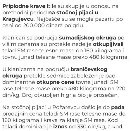
Priplodne krave
bile su skuplje u odnosu na
prethodni period
na stočnoj pijaci u
Kragujevcu
. Najčešće su se mogle pazariti po
ceni od 200.000 dinara po grlu.
Klaničari sa područja
šumadijskog okruga
po
višim cenama su protekle nedelje
otkupljivali
telad SM rase telesne mase do 160 kilograma i
tovnu junad telesne mase preko 480 kilograma.
U klanicama na području
braničevskog
okruga
protekle sedmice zabeležen je pad
dominantne
otkupne cene
tovne junadi SM
rase telesne mase preko 480 kilograma na 220
din/kg. Broj otkupljenih grla bio je prosečan.
Na stočnoj pijaci u Požarevcu došlo je do
pada
prodajnih cena teladi SM rase telesne mase do
160 kilograma i krava za klanje SM rase. Kod
teladi dominirao je
iznos
od 330 din/kg, a kod