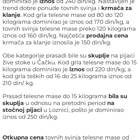
dominirao je
iznos
od 240 din/kg. Nastavljen je
trend dobre ponude tovnih svinja i
krmača za
klanje
. Kod grla telesne mase od 80 do 120
kilograma dominirao je iznos od 170 din/kg, a
tovnih svinja telesne mase preko 120 kilograma
iznos od 160 din/kg. Najčešća
prodajna cena
krmača za klanje iznosila je 150 din/kg.
Obe kategorije prasadi bile su
skuplje
na pijaci
žive stoke u Čačku. Kod grla telesne mase do 15
kilograma dominirao je
iznos
od 220 din/kg, a
kod grla teških od 16 do 25 kilograma iznos od
210 din/ kg.
Prasad telesne mase do 15 kilograma
bila su
skuplja
u odnosu na pretodni period
na
stočnoj pijaci
u Loznici, pošto je dominirao
iznos od 250 din/kg.
Otkupna cena
tovnih svinja telesne mase od