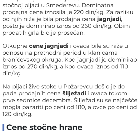
stočnoj pijaci u Smederevu. Dominatna
prodajna cena iznosila je 220 din/kg. Za razliku
od njih niža je bila prodajna cena
jagnjadi
,
pošto je dominirao iznos od 260 din/kg. Obim
prodatih grla bio je prosečan.
Otkupne
cene jagnjadi
i ovaca bile su niže u
odnosu na prethodni period u klanicama
braničevskog okruga. Kod jagnjadi je dominirao
iznos od 270 din/kg, a kod ovaca iznos od 110
din/kg.
Na pijaci žive stoke u Požarevcu došlo je do
pada prodajnih cena
šilježadi
i ovaca tokom
prve sedmice decembra. Šilježad su se najčešće
mogla pazariti po ceni od 180, a ovce po ceni od
120 din/kg.
Cene stočne hrane