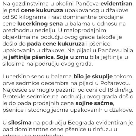
Na gazdinstvima u okolini Pančeva
evidentiran
je pad
cene kukuruza
upakovanog u džakove
od 50 kilograma i rast dominantne prodajne
cene
lucerkinog sena
u balama u odnosu na
predhodnu nedelju. U maloprodajnim
objektima na podučju ovog grada takođe je
došlo do
pada cene kukuruza
i pšenice
upakovanih u džakove. Na pijaci u Pančevu bila
je
jeftinija pšenica
.
Soja u zrnu
bila jejftinija u
silosima na području ovog grada.
Lucerkino seno u balama
bilo je skuplje
tokom
prve sedmice decembra na pijaci u Požarevcu.
Najčešće se moglo pazariti po ceni od 18 din/kg.
Protekle sedmice na području ovog grada došlo
je do pada prodajnih cena
sojine sačme
,
pšenice i stočnog ječma upakovanih u džakove.
U
silosima
na području Beograda evidentiran je
pad dominantne cene pšenice u rinfuzu u