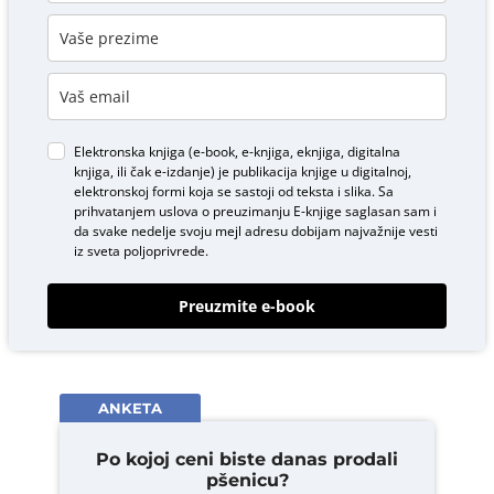
Elektronska knjiga (e-book, e-knjiga, eknjiga, digitalna
knjiga, ili čak e-izdanje) je publikacija knjige u digitalnoj,
elektronskoj formi koja se sastoji od teksta i slika. Sa
prihvatanjem uslova o
preuzimanju E-knjige
saglasan sam i
da svake nedelje svoju mejl adresu dobijam najvažnije vesti
iz sveta poljoprivrede.
Preuzmite e-book
ANKETA
Po kojoj ceni biste danas prodali
pšenicu?