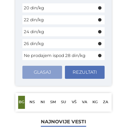
20 din/kg
22 din/kg
24 din/kg
26 din/kg
Ne prodajem ispod 28 din/kg
GLASAJ
REZULTATI
BG
NS
NI
SM
SU
VŠ
VA
KG
ZA
NAJNOVIJE VESTI