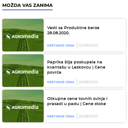
MOŽDA VAS ZANIMA
Vesti sa Produktne berze
28.08.2020.
30/08/2020
KRETANJE CENA
Paprika šilja poskupela na
kvantašu u Leskovcu | Cene
povrća
26/08/2020
KRETANJE CENA
Otkupne cene tovnih svinja i
prasadi u padu | Cene stoke
26/08/2020
KRETANJE CENA