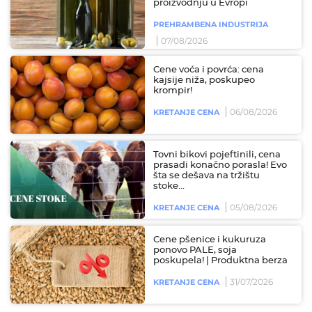
proizvodnju u Evropi
PREHRAMBENA INDUSTRIJA
07/08/2026
Cene voća i povrća: cena
kajsije niža, poskupeo
krompir!
06/08/2026
KRETANJE CENA
Tovni bikovi pojeftinili, cena
prasadi konačno porasla! Evo
šta se dešava na tržištu
stoke...
05/08/2026
KRETANJE CENA
Cene pšenice i kukuruza
ponovo PALE, soja
poskupela! | Produktna berza
31/07/2026
KRETANJE CENA