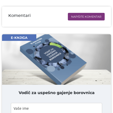
Komentari
NAPIŠITE KOMENTAR
Ime i prezime* obavezno
Email* obavezno
E-KNJIGA
Komentar* obavezno
DODAJ KOMENTAR
Vodič za uspešno gajenje borovnica