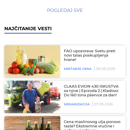
POGLEDAJ SVE
NAJČITANIJE VESTI
FAO upozorava: Svetu preti
novi talas poskupljenja
hrane!
08.08.2026
KRETANJE CENA
CLAAS EVION 430 ISKUSTVA
sa njive | Epizoda 2 | Kladovo:
Do 160 tona pšenice za dan!
07.08.2026
MEHANIZACIJA
Cena maslinovog ulja ponovo
raste? Ekstremne vrućine i