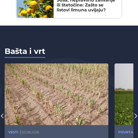
Suša, nepravilno zalivanje
ili štetočine: Zašto se
listovi limuna uvijaju?
Bašta i vrt
VESTI
03.08.2026
POVRTARS