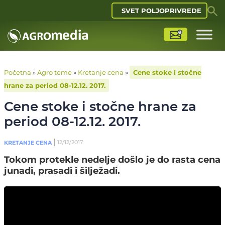
SVET POLJOPRIVREDE
Početna
»
Agro teme
»
Kretanje cena
»
Cene stoke i stočne
hrane za period 08-12.12. 2017.
Cene stoke i stočne hrane za
period 08-12.12. 2017.
12/12/2017
KRETANJE CENA
Tokom protekle nedelje došlo je do rasta cena
junadi, prasadi i šilježadi.