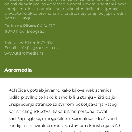
oblasti današnjice, na Agromedia portalu mešaju se stara i nova
znanja, mudrost tradicije i najnovija tehnološka dostignuća.
Uhvatite korak sa promenama, pratite najčitaniji poljoprivredni
portal u Srbiji!
Dr Ivana Ribara 84, VI/26
11070 Novi Beograd
Telefon:
+381 64 1627 353
Email:
info@agromedia.rs
www.agromedia.rs
Agromedia
O nama
Svet poljoprivrede
Kolačiće upotrebljavamo kako bi ova web stranica
radila pravilno te kako bismo bili u stanju vršiti dalja
Marketing usluge
unapređenja stranice sa svrhom poboljšavanja vašeg
Tražimo saradnike
korisničkog iskustva, kako bismo personalizovali
sadržaj i oglase, omogućili funkcionalnost društvenih
Kontakt
medija i analizirali promet. Nastavkom korištenja naših