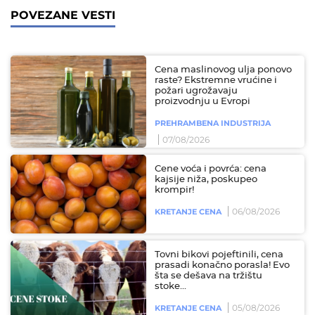
POVEZANE VESTI
Cena maslinovog ulja ponovo
raste? Ekstremne vrućine i
požari ugrožavaju
proizvodnju u Evropi
PREHRAMBENA INDUSTRIJA
07/08/2026
Cene voća i povrća: cena
kajsije niža, poskupeo
krompir!
06/08/2026
KRETANJE CENA
Tovni bikovi pojeftinili, cena
prasadi konačno porasla! Evo
šta se dešava na tržištu
stoke...
05/08/2026
KRETANJE CENA