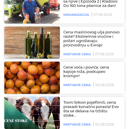
sa njive | Epizoda 2 | Kladovo:
Do 160 tona pšenice za dan!
07.08.2026
MEHANIZACIJA
Cena maslinovog ulja ponovo
raste? Ekstremne vrućine i
požari ugrožavaju
proizvodnju u Evropi
07.08.2026
KRETANJE CENA
Cene voća i povrća: cena
kajsije niža, poskupeo
krompir!
06.08.2026
KRETANJE CENA
Tovni bikovi pojeftinili, cena
prasadi konačno porasla! Evo
šta se dešava na tržištu
stoke…
05.08.2026
KRETANJE CENA