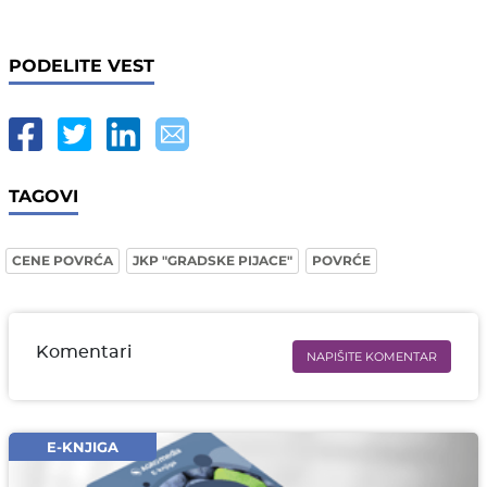
PODELITE VEST
TAGOVI
CENE POVRĆA
JKP "GRADSKE PIJACE"
POVRĆE
Komentari
NAPIŠITE KOMENTAR
Ime i prezime* obavezno
Email* obavezno
E-KNJIGA