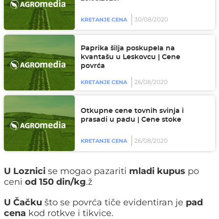
30/08/2020
KRETANJE CENA
Paprika šilja poskupela na
kvantašu u Leskovcu | Cene
povrća
26/08/2020
KRETANJE CENA
Otkupne cene tovnih svinja i
prasadi u padu | Cene stoke
26/08/2020
KRETANJE CENA
U Loznici
se mogao pazariti
mladi kupus
po
ceni
od 150 din/kg
.ž
U Čačku
što se povrća tiče evidentiran je
pad
cena
kod rotkve i tikvice.