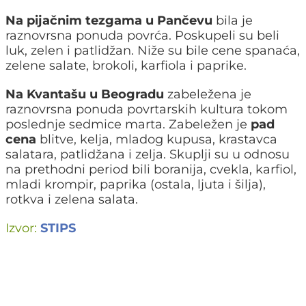
Na pijačnim tezgama u Pančevu
bila je
raznovrsna ponuda povrća. Poskupeli su beli
luk, zelen i patlidžan. Niže su bile cene spanaća,
zelene salate, brokoli, karfiola i paprike.
Na Kvantašu u Beogradu
zabeležena je
raznovrsna ponuda povrtarskih kultura tokom
poslednje sedmice marta. Zabeležen je
pad
cena
blitve, kelja, mladog kupusa, krastavca
salatara, patlidžana i zelja. Skuplji su u odnosu
na prethodni period bili boranija, cvekla, karfiol,
mladi krompir, paprika (ostala, ljuta i šilja),
rotkva i zelena salata.
Izvor:
STIPS