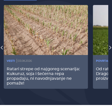
VESTI
03.08.2026
POVRTARS
Ratari strepe od najgoreg scenarija:
Od rata
Kukuruz, soja i šećerna repa
Dragomi
propadaju, ni navodnjavanje ne
proizvo
pomaže!