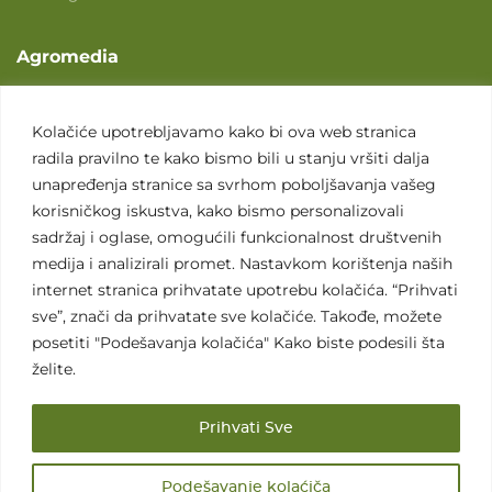
Agromedia
O nama
Svet poljoprivrede
Kolačiće upotrebljavamo kako bi ova web stranica
radila pravilno te kako bismo bili u stanju vršiti dalja
Marketing usluge
unapređenja stranice sa svrhom poboljšavanja vašeg
Tražimo saradnike
korisničkog iskustva, kako bismo personalizovali
sadržaj i oglase, omogućili funkcionalnost društvenih
Kontakt
medija i analizirali promet. Nastavkom korištenja naših
internet stranica prihvatate upotrebu kolačića. “Prihvati
Kontakt
sve”, znači da prihvatate sve kolačiće. Takođe, možete
posetiti "Podešavanja kolačića" Kako biste podesili šta
želite.
Prihvati Sve
Sva prava zadržana. 2007 - 2026. © Agromedia d.o.o.
Podešavanje kolaćiča
Uslovi korišćenja
Politika privatnosti