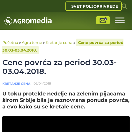
SVET POLJOPRIVREDE
Početna
»
Agro teme
»
Kretanje cena
»
Cene povrća za period
30.03-03.04.2018.
Cene povrća za period 30.03-
03.04.2018.
03/04/2018
KRETANJE CENA
U toku protekle nedelje na zelenim pijacama
širom Srbije bila je raznovrsna ponuda povrća,
a evo kako su se kretale cene.