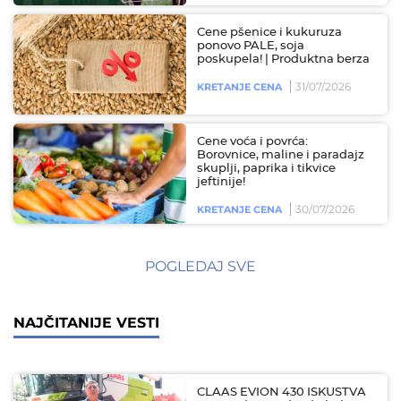
Cene pšenice i kukuruza
ponovo PALE, soja
poskupela! | Produktna berza
31/07/2026
KRETANJE CENA
Cene voća i povrća:
Borovnice, maline i paradajz
skuplji, paprika i tikvice
jeftinije!
30/07/2026
KRETANJE CENA
POGLEDAJ SVE
NAJČITANIJE VESTI
CLAAS EVION 430 ISKUSTVA