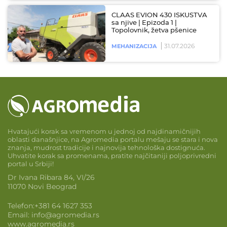
CLAAS EVION 430 ISKUSTVA
sa njive | Epizoda 1 |
Topolovnik, žetva pšenice
31.07.2026
MEHANIZACIJA
Hvatajući korak sa vremenom u jednoj od najdinamičnijih
oblasti današnjice, na Agromedia portalu mešaju se stara i nova
znanja, mudrost tradicije i najnovija tehnološka dostignuća.
Uhvatite korak sa promenama, pratite najčitaniji poljoprivredni
portal u Srbiji!
Dr Ivana Ribara 84, VI/26
11070 Novi Beograd
Telefon:
+381 64 1627 353
Email:
info@agromedia.rs
www.agromedia.rs