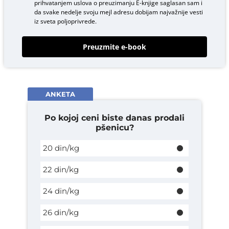
prihvatanjem uslova o
preuzimanju E-knjige
saglasan sam i
da svake nedelje svoju mejl adresu dobijam najvažnije vesti
iz sveta poljoprivrede.
Preuzmite e-book
ANKETA
Po kojoj ceni biste danas prodali
pšenicu?
20 din/kg
22 din/kg
24 din/kg
26 din/kg