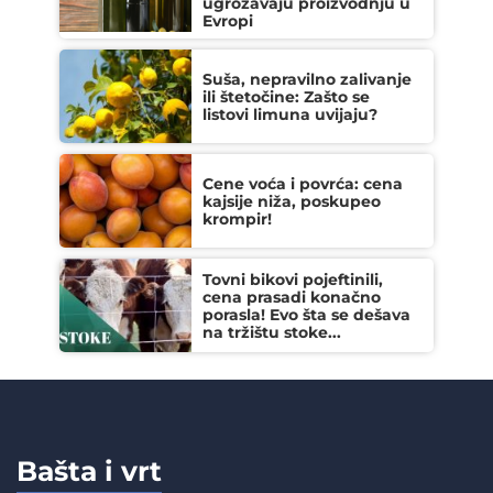
ugrožavaju proizvodnju u
Evropi
Suša, nepravilno zalivanje
ili štetočine: Zašto se
listovi limuna uvijaju?
Cene voća i povrća: cena
kajsije niža, poskupeo
krompir!
Tovni bikovi pojeftinili,
cena prasadi konačno
porasla! Evo šta se dešava
na tržištu stoke...
Bašta i vrt