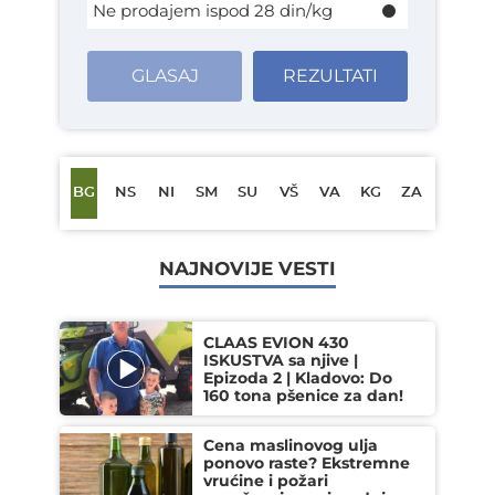
Ne prodajem ispod 28 din/kg
GLASAJ
REZULTATI
BG
NS
NI
SM
SU
VŠ
VA
KG
ZA
NAJNOVIJE VESTI
CLAAS EVION 430
ISKUSTVA sa njive |
Epizoda 2 | Kladovo: Do
160 tona pšenice za dan!
Cena maslinovog ulja
ponovo raste? Ekstremne
vrućine i požari