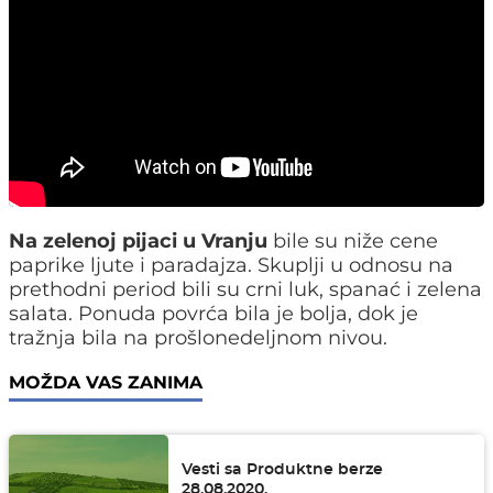
Na zelenoj pijaci u Vranju
bile su niže cene
paprike ljute i paradajza. Skuplji u odnosu na
prethodni period bili su crni luk, spanać i zelena
salata. Ponuda povrća bila je bolja, dok je
tražnja bila na prošlonedeljnom nivou.
MOŽDA VAS ZANIMA
Vesti sa Produktne berze
28.08.2020.