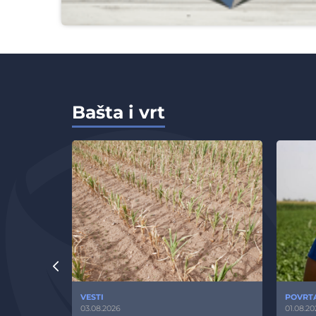
Bašta i vrt
VESTI
POVRT
03.08.2026
01.08.20