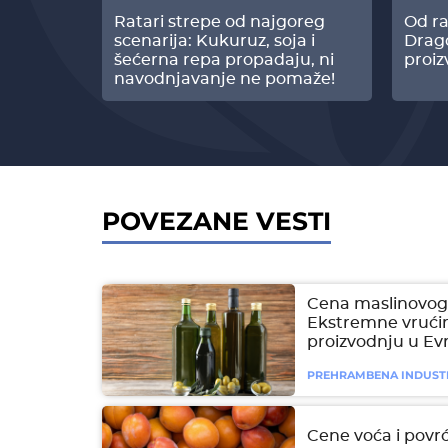
radi
Ratari strepe od najgoreg
Od ra
z Biofor
scenarija: Kukuruz, soja i
Drag
ltata!
šećerna repa propadaju, ni
proiz
navodnjavanje ne pomaže!
POVEZANE VESTI
Cena maslinovog 
Ekstremne vrućin
proizvodnju u Ev
PREHRAMBENA INDUST
Cene voća i povrć