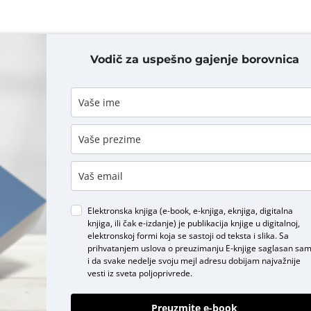
Vodič za uspešno gajenje borovnica
DODAJ KOMENTAR
Elektronska knjiga (e-book, e-knjiga, eknjiga, digitalna
knjiga, ili čak e-izdanje) je publikacija knjige u digitalnoj,
elektronskoj formi koja se sastoji od teksta i slika. Sa
prihvatanjem uslova o
preuzimanju E-knjige
saglasan sa
i da svake nedelje svoju mejl adresu dobijam najvažnije
vesti iz sveta poljoprivrede.
Preuzmite e-book