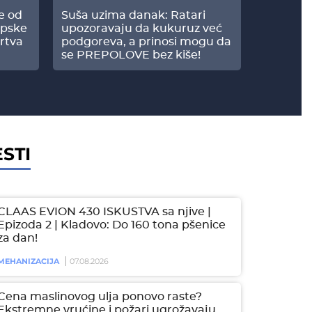
še od
Suša uzima danak: Ratari
Komšije 
opske
upozoravaju da kukuruz već
paprici: 
rtva
podgoreva, a prinosi mogu da
došao do
se PREPOLOVE bez kiše!
STI
CLAAS EVION 430 ISKUSTVA sa njive |
Epizoda 2 | Kladovo: Do 160 tona pšenice
za dan!
MEHANIZACIJA
07.08.2026
Cena maslinovog ulja ponovo raste?
Ekstremne vrućine i požari ugrožavaju