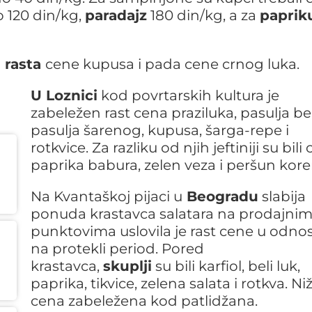
o 120 din/kg,
paradajz
180 din/kg, a za
paprik
o
rasta
cene kupusa i pada cene crnog luka.
U Loznici
kod povrtarskih kultura je
zabeležen rast cena praziluka, pasulja be
pasulja šarenog, kupusa, šarga-repe i
rotkvice. Za razliku od njih jeftiniji su bili 
paprika babura, zelen veza i peršun kore
Na Kvantaškoj pijaci u
Beogradu
slabija
ponuda krastavca salatara na prodajni
punktovima uslovila je rast cene u odno
na protekli period. Pored
krastavca,
skuplji
su bili karfiol, beli luk,
paprika, tikvice, zelena salata i rotkva. Niž
cena zabeležena kod patlidžana.