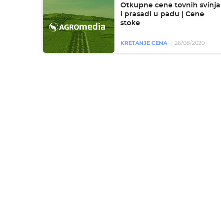
Otkupne cene tovnih svinja
i prasadi u padu | Cene
stoke
KRETANJE CENA
26/08/2020