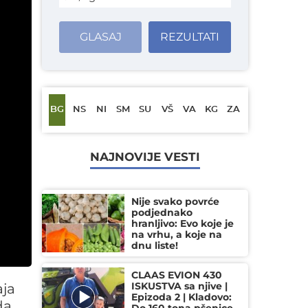
GLASAJ
REZULTATI
BG
NS
NI
SM
SU
VŠ
VA
KG
ZA
NAJNOVIJE VESTI
Nije svako povrće
podjednako
hranljivo: Evo koje je
na vrhu, a koje na
dnu liste!
CLAAS EVION 430
ISKUSTVA sa njive |
aja
Epizoda 2 | Kladovo:
da