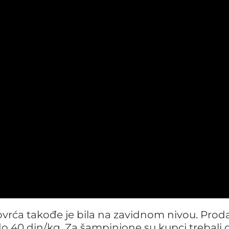
rća takođe je bila na zavidnom nivou. Prod
do 40 din/kg. Za šampinjone su kupci trebali 