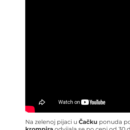
Na zelenoj pijaci u
Čačku
ponuda pov
krompira
odvijala se po ceni od 30 