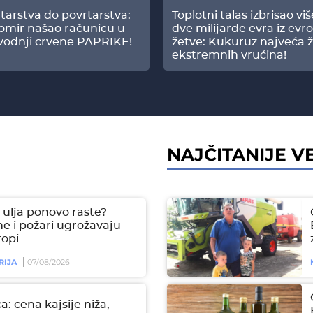
tarstva do povrtarstva:
Toplotni talas izbrisao vi
omir našao računicu u
dve milijarde evra iz evr
vodnji crvene PAPRIKE!
žetve: Kukuruz najveća ž
ekstremnih vrućina!
NAJČITANIJE VE
ulja ponovo raste?
e i požari ugrožavaju
ropi
RIJA
07/08/2026
a: cena kajsije niža,