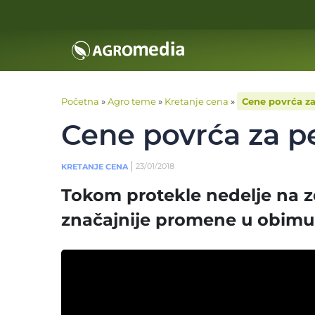
Početna
»
Agro teme
»
Kretanje cena
»
Cene povrća za 
Cene povrća za pe
23/01/2018
KRETANJE CENA
Tokom protekle nedelje na ze
značajnije promene u obim