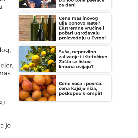
Do 160 tona pšenice
za dan!
u
Cena maslinovog
ulja ponovo raste?
Ekstremne vrućine i
požari ugrožavaju
proizvodnju u Evropi
log,
Suša, nepravilno
zalivanje ili štetočine:
Zašto se listovi
celer,
limuna uvijaju?
naš.
Cene voća i povrća:
cena kajsije niža,
poskupeo krompir!
m
su
a je