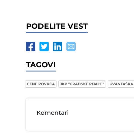
PODELITE VEST
TAGOVI
CENE POVRĆA
JKP "GRADSKE PIJACE"
KVANTAŠKA 
Komentari
Ime i prezime* obavezno