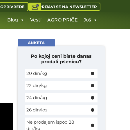
PRIJAVI SE NA NEWSLETTER
JOPRIVREDE
Blog
Vesti
AGRO PRIČE
Još
ANKETA
Po kojoj ceni biste danas
prodali pšenicu?
20 din/kg
22 din/kg
24 din/kg
26 din/kg
Ne prodajem ispod 28
din/kg