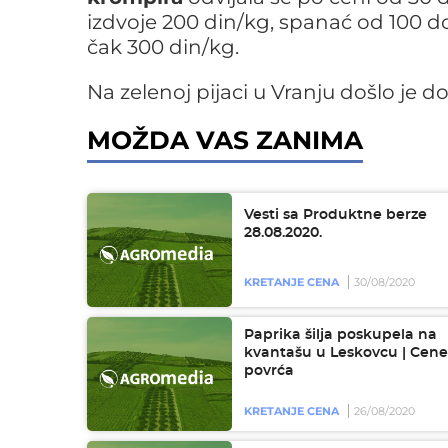
izdvoje 200 din/kg, spanać od 100 d
čak 300 din/kg.
Na zelenoj pijaci u Vranju došlo je d
MOŽDA VAS ZANIMA
Vesti sa Produktne berze
28.08.2020.
KRETANJE CENA
30/08/2020
Paprika šilja poskupela na
kvantašu u Leskovcu | Cene
povrća
KRETANJE CENA
26/08/2020