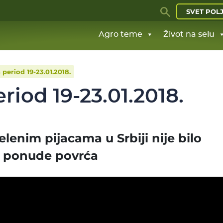
SVET POL
Agro teme
Život na selu
period 19-23.01.2018.
riod 19-23.01.2018.
lenim pijacama u Srbiji nije bilo
u ponude povrća