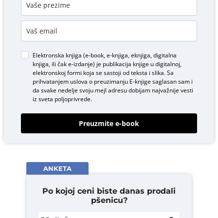
Elektronska knjiga (e-book, e-knjiga, eknjiga, digitalna
knjiga, ili čak e-izdanje) je publikacija knjige u digitalnoj,
elektronskoj formi koja se sastoji od teksta i slika. Sa
prihvatanjem uslova o
preuzimanju E-knjige
saglasan sam i
da svake nedelje svoju mejl adresu dobijam najvažnije vesti
iz sveta poljoprivrede.
Preuzmite e-book
ANKETA
Po kojoj ceni biste danas prodali
pšenicu?