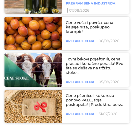
PREHRAMBENA INDUSTRIJA
07/08/2026
Cene voća i povrća: cena
kajsije niža, poskupeo
krompir!
06/08/2026
KRETANJE CENA
Tovni bikovi pojeftinili, cena
prasadi konačno porasla! Evo
šta se dešava na tržištu
stoke...
05/08/2026
KRETANJE CENA
Cene pšenice i kukuruza
ponovo PALE, soja
poskupela! | Produktna berza
31/07/2026
KRETANJE CENA