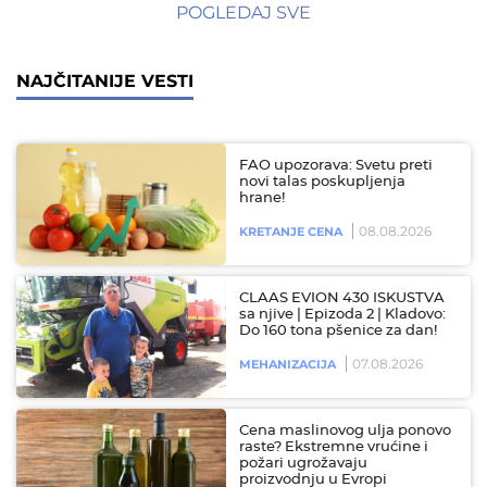
POGLEDAJ SVE
NAJČITANIJE VESTI
FAO upozorava: Svetu preti
novi talas poskupljenja
hrane!
08.08.2026
KRETANJE CENA
CLAAS EVION 430 ISKUSTVA
sa njive | Epizoda 2 | Kladovo:
Do 160 tona pšenice za dan!
07.08.2026
MEHANIZACIJA
Cena maslinovog ulja ponovo
raste? Ekstremne vrućine i
požari ugrožavaju
proizvodnju u Evropi