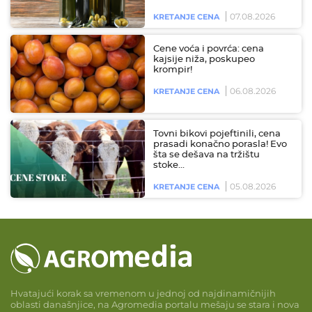
07.08.2026
KRETANJE CENA
Cene voća i povrća: cena
kajsije niža, poskupeo
krompir!
06.08.2026
KRETANJE CENA
Tovni bikovi pojeftinili, cena
prasadi konačno porasla! Evo
šta se dešava na tržištu
stoke…
05.08.2026
KRETANJE CENA
Hvatajući korak sa vremenom u jednoj od najdinamičnijih
oblasti današnjice, na Agromedia portalu mešaju se stara i nova