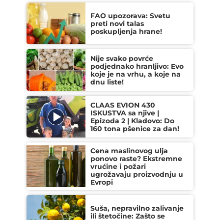
FAO upozorava: Svetu
preti novi talas
poskupljenja hrane!
Nije svako povrće
podjednako hranljivo: Evo
koje je na vrhu, a koje na
dnu liste!
CLAAS EVION 430
ISKUSTVA sa njive |
Epizoda 2 | Kladovo: Do
160 tona pšenice za dan!
Cena maslinovog ulja
ponovo raste? Ekstremne
vrućine i požari
ugrožavaju proizvodnju u
Evropi
Suša, nepravilno zalivanje
ili štetočine: Zašto se