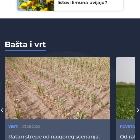
listovi limuna uvijaju?
Bašta i vrt
VESTI
03.08.2026
POVRTARS
Ratari strepe od najgoreg scenarija:
Od rata