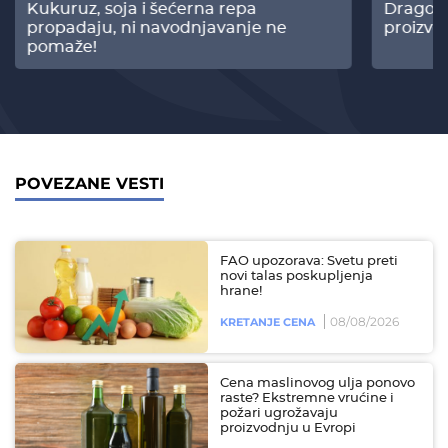
Kukuruz, soja i šećerna repa
Dragomi
propadaju, ni navodnjavanje ne
proizvo
pomaže!
POVEZANE VESTI
FAO upozorava: Svetu preti
novi talas poskupljenja
hrane!
08/08/2026
KRETANJE CENA
Cena maslinovog ulja ponovo
raste? Ekstremne vrućine i
požari ugrožavaju
proizvodnju u Evropi