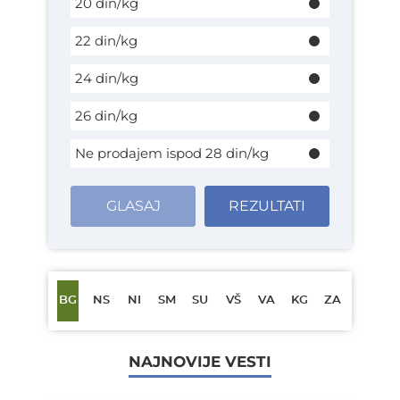
20 din/kg
22 din/kg
24 din/kg
26 din/kg
Ne prodajem ispod 28 din/kg
GLASAJ
REZULTATI
BG
NS
NI
SM
SU
VŠ
VA
KG
ZA
NAJNOVIJE VESTI