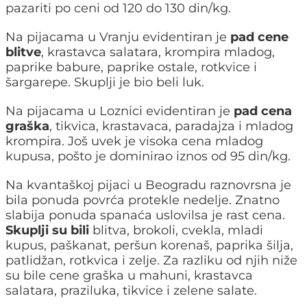
pazariti po ceni od 120 do 130 din/kg.
Na pijacama u Vranju evidentiran je
pad cene
blitve
, krastavca salatara, krompira mladog,
paprike babure, paprike ostale, rotkvice i
šargarepe. Skuplji je bio beli luk.
Na pijacama u Loznici evidentiran je
pad cena
graška
, tikvica, krastavaca, paradajza i mladog
krompira. Još uvek je visoka cena mladog
kupusa, pošto je dominirao iznos od 95 din/kg.
Na kvantaškoj pijaci u Beogradu raznovrsna je
bila ponuda povrća protekle nedelje. Znatno
slabija ponuda spanaća uslovilsa je rast cena.
Skuplji su bili
blitva, brokoli, cvekla, mladi
kupus, paškanat, peršun korenaš, paprika šilja,
patlidžan, rotkvica i zelje. Za razliku od njih niže
su bile cene graška u mahuni, krastavca
salatara, praziluka, tikvice i zelene salate.