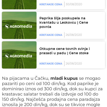
30/08/2020
KRETANJE CENA
Paprika šilja poskupela na
kvantašu u Leskovcu | Cene
povrća
26/08/2020
KRETANJE CENA
Otkupne cene tovnih svinja i
prasadi u padu | Cene stoke
26/08/2020
KRETANJE CENA
Na pijacama u Čačku,
mladi kupus
se mogao
pazariti po ceni od 100 din/kg. Kod paprike je
dominirao iznos od 300 din/kg, dok su kupci za
krastavac salatar trebali da izdvoje od 100 do
150 din/kg. Najčešća prodajna cena paradajza
iznosila je 200 din/kg, dok su se tikvice mogle