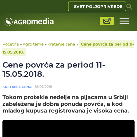
SVET POLJOPRIVREDE
Početna
»
Agro teme
»
Kretanje cena
»
Cene povrća za period 11-
15.05.2018.
Cene povrća za period 11-
15.05.2018.
16/05/2018
KRETANJE CENA
Tokom protekle nedelje na pijacama u Srbiji
zabeležena je dobra ponuda povrća, a kod
mladog kupusa registrovana je visoka cena.