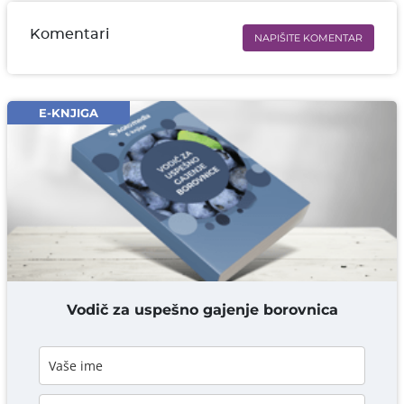
Komentari
NAPIŠITE KOMENTAR
Ime i prezime* obavezno
Email* obavezno
E-KNJIGA
Komentar* obavezno
DODAJ KOMENTAR
Vodič za uspešno gajenje borovnica