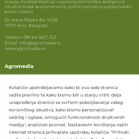
znanja, mudrost tradicije i najnovija tehnološka dostignuća.
Uhvatite korak sa promenama, pratite najčitaniji poljoprivredni
portal u Srbiji!
Dr Ivana Ribara 84, VI/26
11070 Novi Beograd
Telefon:
+381 64 1627 353
Email:
info@agromedia.rs
www.agromedia.rs
Agromedia
O nama
Svet poljoprivrede
Kolačiće upotrebljavamo kako bi ova web stranica
radila pravilno te kako bismo bili u stanju vršiti dalja
Marketing usluge
unapređenja stranice sa svrhom poboljšavanja vašeg
Tražimo saradnike
korisničkog iskustva, kako bismo personalizovali
sadržaj i oglase, omogućili funkcionalnost društvenih
Kontakt
medija i analizirali promet. Nastavkom korištenja naših
internet stranica prihvatate upotrebu kolačića. “Prihvati
Kontakt