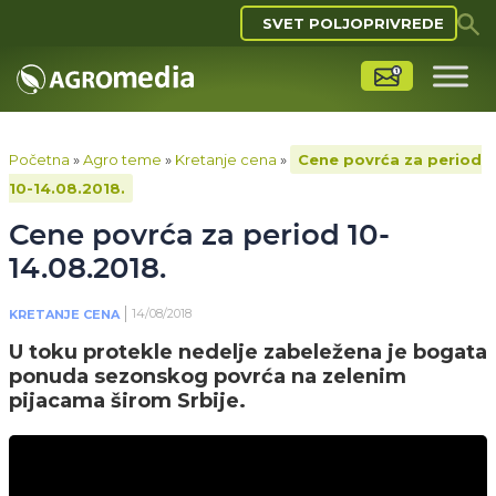
SVET POLJOPRIVREDE
Početna
»
Agro teme
»
Kretanje cena
»
Cene povrća za period
10-14.08.2018.
Cene povrća za period 10-
14.08.2018.
14/08/2018
KRETANJE CENA
U toku protekle nedelje zabeležena je bogata
ponuda sezonskog povrća na zelenim
pijacama širom Srbije.