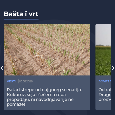
Bašta i vrt
VESTI
03.08.2026
POVRTAR
Ratari strepe od najgoreg scenarija:
Od rata
Kukuruz, soja i šećerna repa
Dragomi
propadaju, ni navodnjavanje ne
proizvo
pomaže!