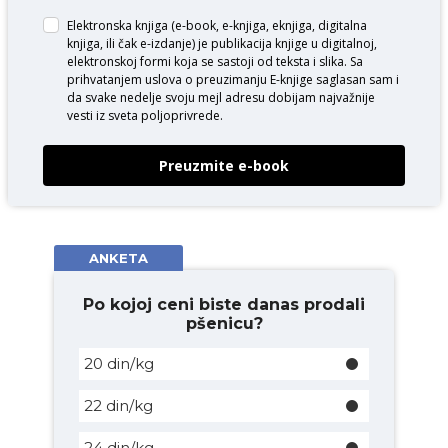
Elektronska knjiga (e-book, e-knjiga, eknjiga, digitalna
knjiga, ili čak e-izdanje) je publikacija knjige u digitalnoj,
elektronskoj formi koja se sastoji od teksta i slika. Sa
prihvatanjem uslova o
preuzimanju E-knjige
saglasan sam i
da svake nedelje svoju mejl adresu dobijam najvažnije
vesti iz sveta poljoprivrede.
Preuzmite e-book
ANKETA
Po kojoj ceni biste danas prodali
pšenicu?
20 din/kg
22 din/kg
24 din/kg