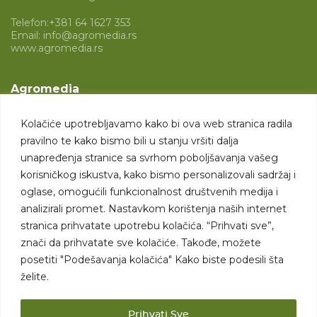
Telefon:
+381 64 1627 353
Email:
info@agromedia.rs
www.agromedia.rs
Agromedia
O nama
Kolačiće upotrebljavamo kako bi ova web stranica radila
Svet poljoprivrede
pravilno te kako bismo bili u stanju vršiti dalja
Marketing usluge
unapređenja stranice sa svrhom poboljšavanja vašeg
korisničkog iskustva, kako bismo personalizovali sadržaj i
Tražimo saradnike
oglase, omogućili funkcionalnost društvenih medija i
analizirali promet. Nastavkom korištenja naših internet
Kontakt
stranica prihvatate upotrebu kolačića. “Prihvati sve”,
znači da prihvatate sve kolačiće. Takođe, možete
Kontakt
posetiti "Podešavanja kolačića" Kako biste podesili šta
želite.
Prihvati Sve