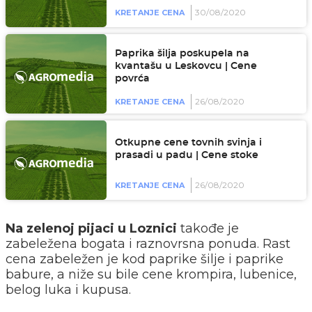
30/08/2020
KRETANJE CENA
Paprika šilja poskupela na
kvantašu u Leskovcu | Cene
povrća
26/08/2020
KRETANJE CENA
Otkupne cene tovnih svinja i
prasadi u padu | Cene stoke
26/08/2020
KRETANJE CENA
Na zelenoj pijaci u Loznici
takođe je
zabeležena bogata i raznovrsna ponuda. Rast
cena zabeležen je kod paprike šilje i paprike
babure, a niže su bile cene krompira, lubenice,
belog luka i kupusa.