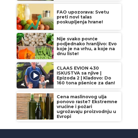
FAO upozorava: Svetu
preti novi talas
poskupljenja hrane!
Nije svako povrće
podjednako hranljivo: Evo
koje je na vrhu, a koje na
dnu liste!
CLAAS EVION 430
ISKUSTVA sa njive |
Epizoda 2 | Kladovo: Do
160 tona pšenice za dan!
Cena maslinovog ulja
ponovo raste? Ekstremne
vrućine i požari
ugrožavaju proizvodnju u
Evropi