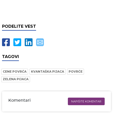
PODELITE VEST
TAGOVI
CENE POVRĆA
KVANTAŠKA PIJACA
POVRĆE
ZELENA PIJACA
Komentari
NAPIŠITE KOMENTAR
Ime i prezime* obavezno