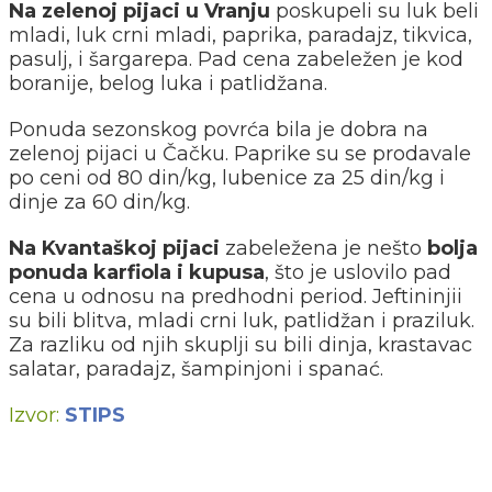
Na zelenoj pijaci u Vranju
poskupeli su luk beli
mladi, luk crni mladi, paprika, paradajz, tikvica,
pasulj, i šargarepa. Pad cena zabeležen je kod
boranije, belog luka i patlidžana.
Ponuda sezonskog povrća bila je dobra na
zelenoj pijaci u Čačku. Paprike su se prodavale
po ceni od 80 din/kg, lubenice za 25 din/kg i
dinje za 60 din/kg.
Na Kvantaškoj pijaci
zabeležena je nešto
bolja
ponuda karfiola i kupusa
, što je uslovilo pad
cena u odnosu na predhodni period. Jeftininjii
su bili blitva, mladi crni luk, patlidžan i praziluk.
Za razliku od njih skuplji su bili dinja, krastavac
salatar, paradajz, šampinjoni i spanać.
Izvor:
STIPS