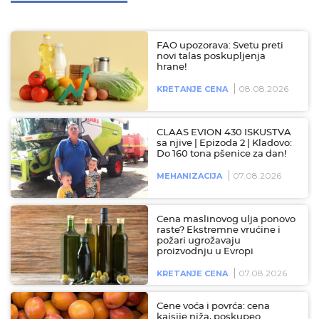
FAO upozorava: Svetu preti
novi talas poskupljenja
hrane!
08.08.2026
KRETANJE CENA
CLAAS EVION 430 ISKUSTVA
sa njive | Epizoda 2 | Kladovo:
Do 160 tona pšenice za dan!
07.08.2026
MEHANIZACIJA
Cena maslinovog ulja ponovo
raste? Ekstremne vrućine i
požari ugrožavaju
proizvodnju u Evropi
07.08.2026
KRETANJE CENA
Cene voća i povrća: cena
kajsije niža, poskupeo