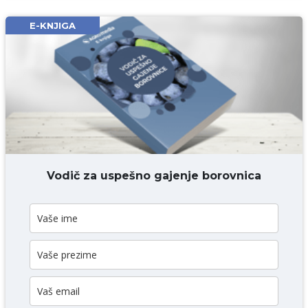
Email* obavezno
E-KNJIGA
Komentar* obavezno
DODAJ KOMENTAR
Vodič za uspešno gajenje borovnica