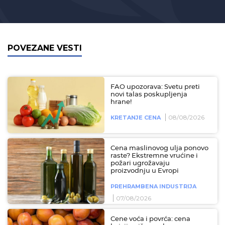
POVEZANE VESTI
FAO upozorava: Svetu preti
novi talas poskupljenja
hrane!
08/08/2026
KRETANJE CENA
Cena maslinovog ulja ponovo
raste? Ekstremne vrućine i
požari ugrožavaju
proizvodnju u Evropi
PREHRAMBENA INDUSTRIJA
07/08/2026
Cene voća i povrća: cena