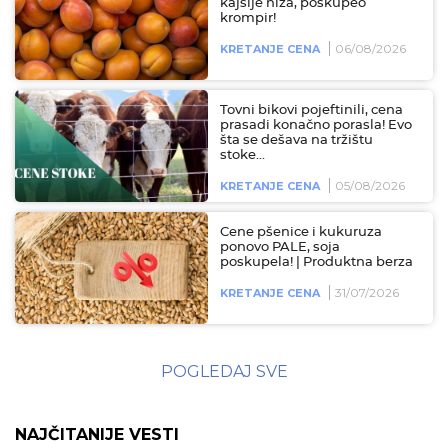
kajsije niža, poskupeo
krompir!
06/08/2026
KRETANJE CENA
Tovni bikovi pojeftinili, cena
prasadi konačno porasla! Evo
šta se dešava na tržištu
stoke...
05/08/2026
KRETANJE CENA
Cene pšenice i kukuruza
ponovo PALE, soja
poskupela! | Produktna berza
31/07/2026
KRETANJE CENA
POGLEDAJ SVE
NAJČITANIJE VESTI