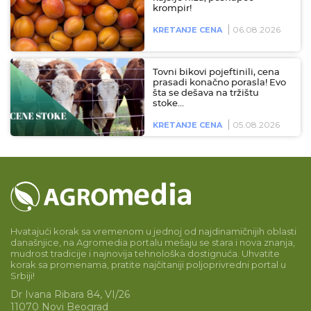
krompir!
06.08.2026
KRETANJE CENA
Tovni bikovi pojeftinili, cena
prasadi konačno porasla! Evo
šta se dešava na tržištu
stoke…
05.08.2026
KRETANJE CENA
Hvatajući korak sa vremenom u jednoj od najdinamičnijih oblasti
današnjice, na Agromedia portalu mešaju se stara i nova znanja,
mudrost tradicije i najnovija tehnološka dostignuća. Uhvatite
korak sa promenama, pratite najčitaniji poljoprivredni portal u
Srbiji!
Dr Ivana Ribara 84, VI/26
11070 Novi Beograd