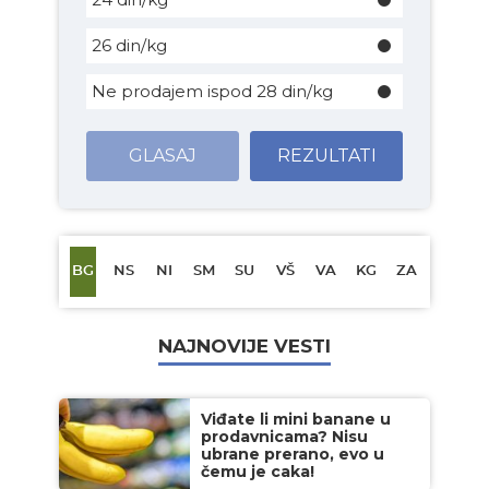
26 din/kg
Ne prodajem ispod 28 din/kg
GLASAJ
REZULTATI
BG
NS
NI
SM
SU
VŠ
VA
KG
ZA
NAJNOVIJE VESTI
Viđate li mini banane u
prodavnicama? Nisu
ubrane prerano, evo u
čemu je caka!