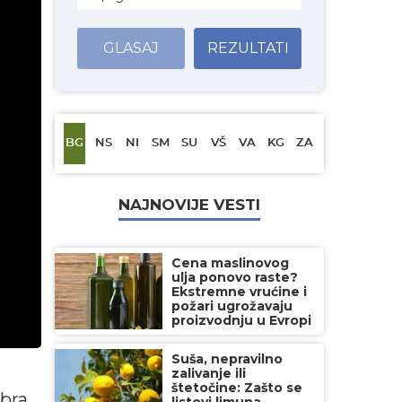
GLASAJ
REZULTATI
BG
NS
NI
SM
SU
VŠ
VA
KG
ZA
NAJNOVIJE VESTI
Cena maslinovog
ulja ponovo raste?
Ekstremne vrućine i
požari ugrožavaju
proizvodnju u Evropi
Suša, nepravilno
zalivanje ili
štetočine: Zašto se
bra