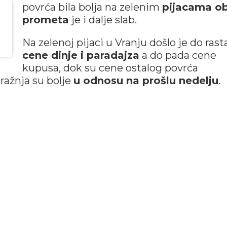
povrća bila bolja na zelenim
pijacama o
prometa
je i dalje slab.
Na zelenoj pijaci u Vranju došlo je do rast
cene dinje i paradajza
a do pada cene
kupusa, dok su cene ostalog povrća
ažnja su bolje
u odnosu na prošlu nedelju
.