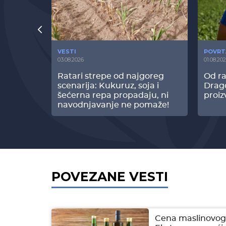
VESTI
POVRT
03.08.2026
01.08.20
radi
Ratari strepe od najgoreg
Od ra
z Biofor
scenarija: Kukuruz, soja i
Drag
ltata!
šećerna repa propadaju, ni
proiz
navodnjavanje ne pomaže!
POVEZANE VESTI
Cena maslinovog 