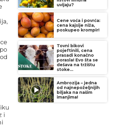
listovi limuna
uvijaju?
e
ja,
Cene voća i povrća:
cena kajsije niža,
poskupeo krompir!
ice
Tovni bikovi
 po
pojeftinili, cena
prasadi konačno
 od
porasla! Evo šta se
dešava na tržištu
stoke...
Ambrozija – jedna
od najnepoželjnijih
biljaka na našim
imanjima!
riku
 i
ni
a