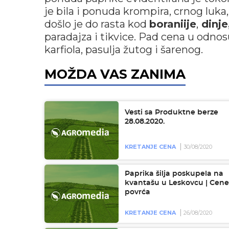
je bila i ponuda krompira, crnog luka,
došlo je do rasta kod
boraniije
,
dinje
paradajza i tikvice. Pad cena u odnos
karfiola, pasulja žutog i šarenog.
MOŽDA VAS ZANIMA
Vesti sa Produktne berze
28.08.2020.
KRETANJE CENA
30/08/2020
Paprika šilja poskupela na
kvantašu u Leskovcu | Cene
povrća
KRETANJE CENA
26/08/2020