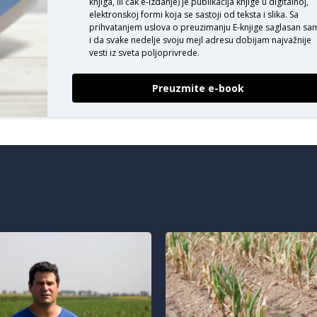
knjiga, ili čak e-izdanje) je publikacija knjige u digitalnoj,
elektronskoj formi koja se sastoji od teksta i slika. Sa
prihvatanjem uslova o
preuzimanju E-knjige
saglasan sa
i da svake nedelje svoju mejl adresu dobijam najvažnije
vesti iz sveta poljoprivrede.
Preuzmite e-book