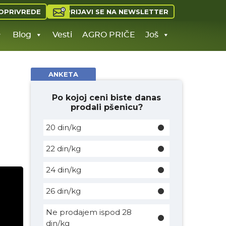
PRIJAVI SE NA NEWSLETTER
OPRIVREDE
Blog
Vesti
AGRO PRIČE
Još
ANKETA
Po kojoj ceni biste danas
prodali pšenicu?
20 din/kg
22 din/kg
24 din/kg
26 din/kg
Ne prodajem ispod 28
din/kg