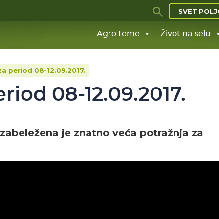
SVET POLJ
Agro teme
Život na selu
a period 08-12.09.2017.
riod 08-12.09.2017.
 zabeležena je znatno veća potražnja za