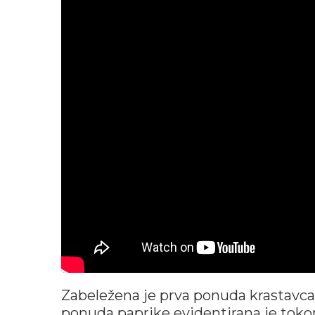
Zabeležena je prva ponuda krastavc
ponuda paprike evidentirana je tok