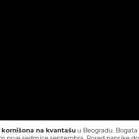
a
kornišona na kvantašu
u Beogradu. Bogata
om prve sedmice septembra. Pored paprike do