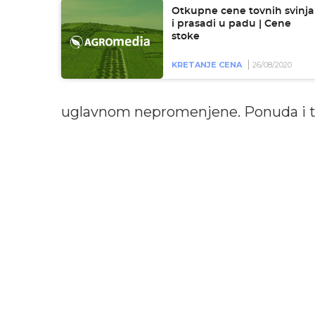
Otkupne cene tovnih svinja
i prasadi u padu | Cene
stoke
KRETANJE CENA
26/08/2020
uglavnom nepromenjene. Ponuda i tr