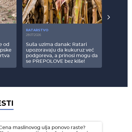
RATARSTVO
POVRTARS
28.07.2026
25.07.2026
še od
Suša uzima danak: Ratari
Komšije 
opske
upozoravaju da kukuruz već
paprici: 
rtva
podgoreva, a prinosi mogu da
došao do
se PREPOLOVE bez kiše!
ESTI
Cena maslinovog ulja ponovo raste?