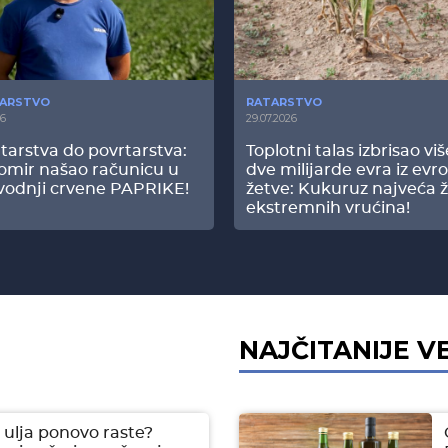
ARSTVO
RATARSTVO
26
29.07.2026
tarstva do povrtarstva:
Toplotni talas izbrisao vi
omir našao računicu u
dve milijarde evra iz evr
vodnji crvene PAPRIKE!
žetve: Kukuruz najveća ž
ekstremnih vrućina!
NAJČITANIJE V
ulja ponovo raste?