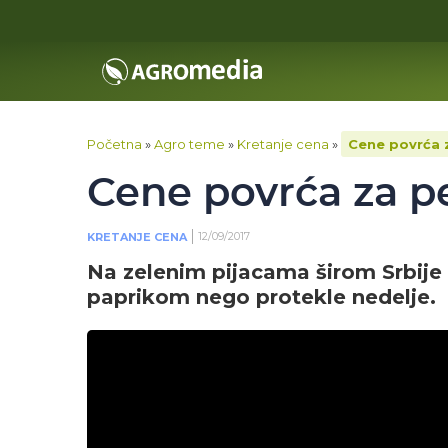
Početna
»
Agro teme
»
Kretanje cena
»
Cene povrća z
Cene povrća za pe
12/09/2017
KRETANJE CENA
Na zelenim pijacama širom Srbije
paprikom nego protekle nedelje.