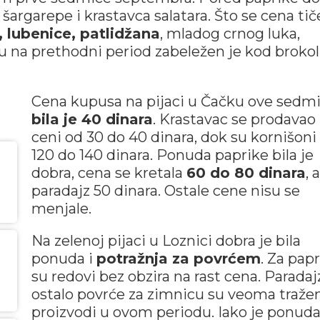
 šargarepe i krastavca salatara. Što se cena tič
, lubenice, patlidžana
, mladog crnog luka,
u na prethodni period zabeležen je kod brokoli
Cena kupusa na pijaci u Čačku ove sedm
bila je 40 dinara
. Krastavac se prodavao
ceni od 30 do 40 dinara, dok su kornišoni
120 do 140 dinara. Ponuda paprike bila je
dobra, cena se kretala
60 do 80 dinara
, a
paradajz 50 dinara. Ostale cene nisu se
menjale.
Na zelenoj pijaci u Loznici dobra je bila
ponuda i
potražnja za povrćem
. Za pap
su redovi bez obzira na rast cena. Paradajz
ostalo povrće za zimnicu su veoma traže
proizvodi u ovom periodu. Iako je ponud