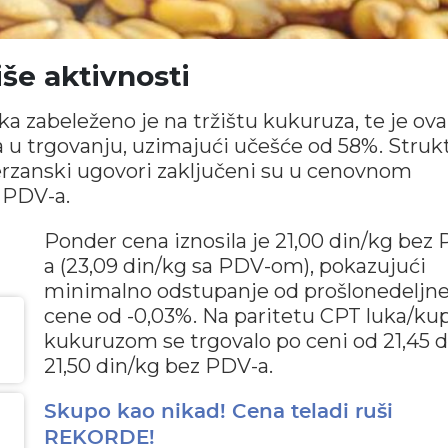
iše aktivnosti
a zabeleženo je na tržištu kukuruza, te je ova
ija u trgovanju, uzimajući učešće od 58%. Struk
 Berzanski ugovori zaključeni su u cenovnom
 PDV-a.
Ponder cena iznosila je 21,00 din/kg bez
a (23,09 din/kg sa PDV-om), pokazujući
minimalno odstupanje od prošlonedeljn
cene od -0,03%. Na paritetu CPT luka/ku
kukuruzom se trgovalo po ceni od 21,45 
21,50 din/kg bez PDV-a.
Skupo kao nikad! Cena teladi ruši
REKORDE!