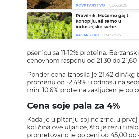
POVRTARSTVO
03/06/2025
Pravilnik: Možemo gajiti
konoplju, ali samo u
industrijske svrhe
RATARSTVO
17/05/2025
pšenicu sa 11-12% proteina. Berzanski
cenovnom rasponu od 21,30 do 21,60 
Ponder cena iznosila je 21,42 din/kg
promenu od -2,49% u odnosu na seda
min. 10,6% proteina zaključen je po c
Cena soje pala za 4%
Kada je u pitanju sojino zrno, u prvo
količina ove uljarice, što je rezultir
prometovano je po ceni od 45,00 do 