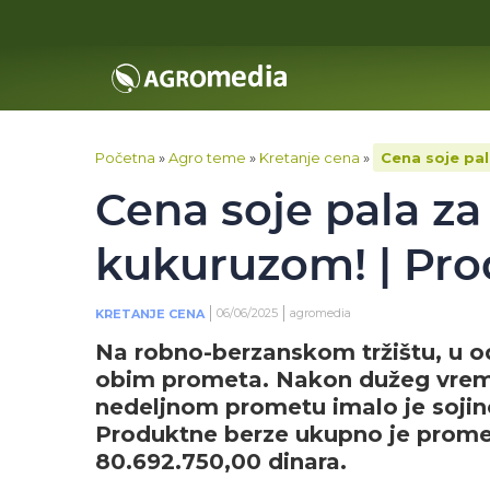
Početna
»
Agro teme
»
Kretanje cena
»
Cena soje pal
Cena soje pala za
kukuruzom! | Pro
06/06/2025
agromedia
KRETANJE CENA
Na robno-berzanskom tržištu, u od
obim prometa. Nakon dužeg vrem
nedeljnom prometu imalo je sojino
Produktne berze ukupno je promet
80.692.750,00 dinara.