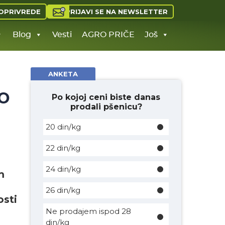
PRIJAVI SE NA NEWSLETTER
OPRIVREDE
Blog
Vesti
AGRO PRIČE
Još
ANKETA
o
Po kojoj ceni biste danas
prodali pšenicu?
20 din/kg
22 din/kg
24 din/kg
m
26 din/kg
osti
Ne prodajem ispod 28
din/kg