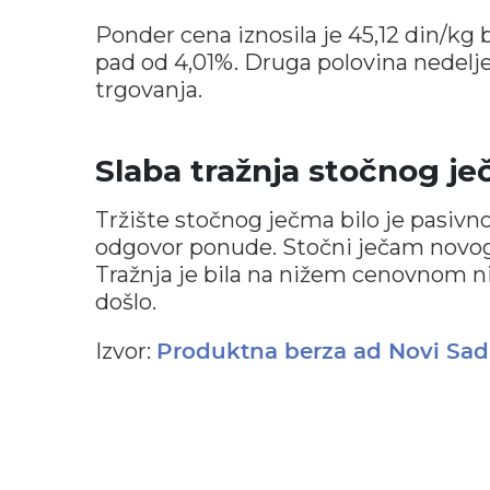
Ponder cena iznosila je 45,12 din/kg
pad od 4,01%. Druga polovina nedelje
trgovanja.
Slaba tražnja stočnog j
Tržište stočnog ječma bilo je pasivno,
odgovor ponude. Stočni ječam novog 
Tražnja je bila na nižem cenovnom ni
došlo.
Izvor:
Produktna berza ad Novi Sad