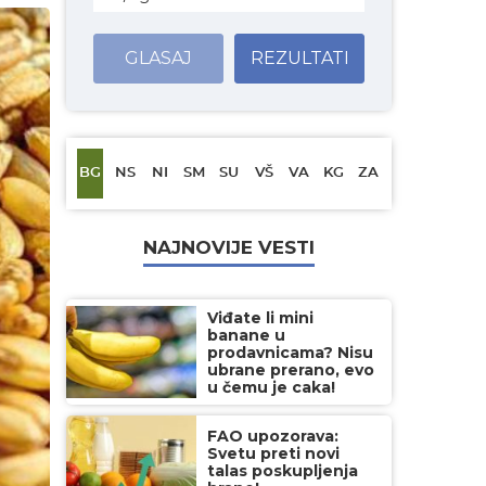
GLASAJ
REZULTATI
BG
NS
NI
SM
SU
VŠ
VA
KG
ZA
NAJNOVIJE VESTI
Viđate li mini
banane u
prodavnicama? Nisu
ubrane prerano, evo
u čemu je caka!
FAO upozorava:
Svetu preti novi
talas poskupljenja