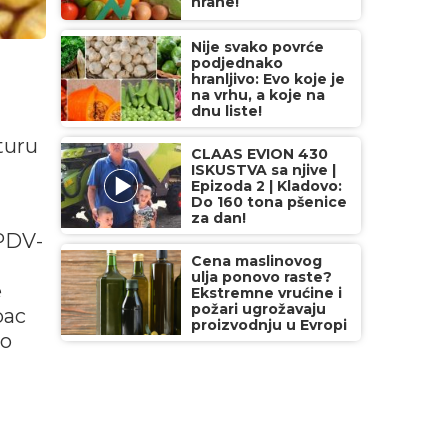
hrane!
Nije svako povrće
podjednako
hranljivo: Evo koje je
na vrhu, a koje na
dnu liste!
turu
CLAAS EVION 430
ISKUSTVA sa njive |
Epizoda 2 | Kladovo:
Do 160 tona pšenice
za dan!
 PDV-
Cena maslinovog
ulja ponovo raste?
e
Ekstremne vrućine i
požari ugrožavaju
pac
proizvodnju u Evropi
do