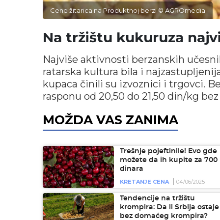
Cene žitarica na Produktnoj berzi © AGROmedia
Na tržištu kukuruza najv
Najviše aktivnosti berzanskih učesnik
ratarska kultura bila i najzastupljen
kupaca činili su izvoznici i trgovci.
rasponu od 20,50 do 21,50 din/kg bez
MOŽDA VAS ZANIMA
Trešnje pojeftinile! Evo gde
možete da ih kupite za 700
dinara
KRETANJE CENA
04/06/2025
Tendencije na tržištu
krompira: Da li Srbija ostaje
bez domaćeg krompira?