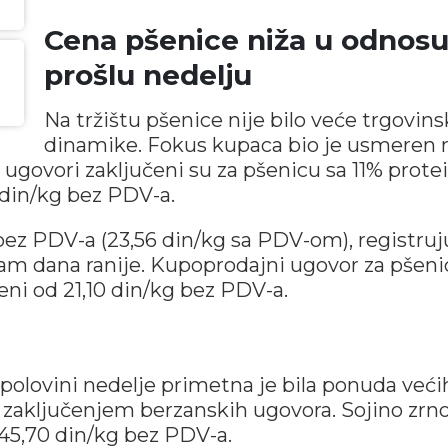
Cena pšenice niža u odnosu
prošlu nedelju
Na tržištu pšenice nije bilo veće trgovin
dinamike. Fokus kupaca bio je usmeren 
 ugovori zaključeni su za pšenicu sa 11% prote
din/kg bez PDV-a.
 bez PDV-a (23,56 din/kg sa PDV-om), registruj
m dana ranije. Kupoprodajni ugovor za pšeni
eni od 21,10 din/kg bez PDV-a.
j polovini nedelje primetna je bila ponuda veći
alo zaključenjem berzanskih ugovora. Sojino zrn
45,70 din/kg bez PDV-a.