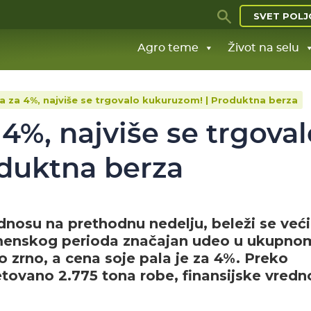
SVET POLJ
Agro teme
Život na selu
a za 4%, najviše se trgovalo kukuruzom! | Produktna berza
 4%, najviše se trgoval
duktna berza
nosu na prethodnu nedelju, beleži se veći
enskog perioda značajan udeo u ukupno
 zrno, a cena soje pala je za 4%. Preko
ovano 2.775 tona robe, finansijske vredn