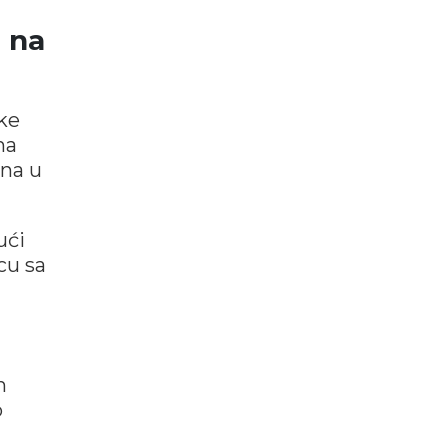
 na
ske
na
ina u
ući
cu sa
h
o