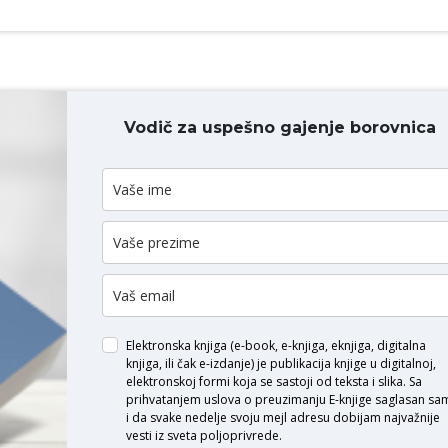
Vodič za uspešno gajenje borovnica
ODAJ KOMENTAR
Elektronska knjiga (e-book, e-knjiga, eknjiga, digitalna
knjiga, ili čak e-izdanje) je publikacija knjige u digitalnoj,
elektronskoj formi koja se sastoji od teksta i slika. Sa
prihvatanjem uslova o
preuzimanju E-knjige
saglasan sa
i da svake nedelje svoju mejl adresu dobijam najvažnije
vesti iz sveta poljoprivrede.