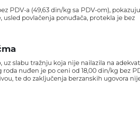
 bez PDV-a (49,63 din/kg sa PDV-om), pokazuju
, usled povlačenja ponuđača, protekla je bez
ečma
 uz slabu tražnju koja nije nailazila na adekva
roda nuđen je po ceni od 18,00 din/kg bez P
vou, te do zaključenja berzanskih ugovora nij