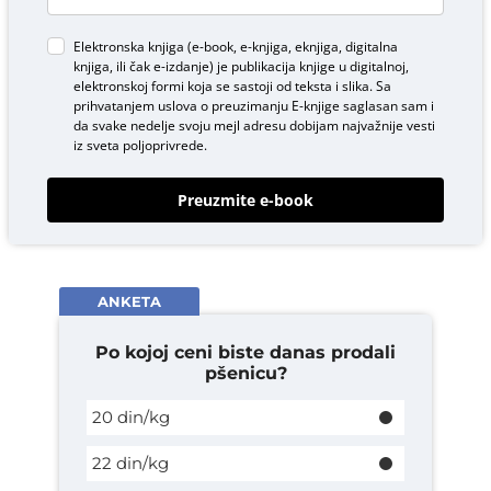
Elektronska knjiga (e-book, e-knjiga, eknjiga, digitalna
knjiga, ili čak e-izdanje) je publikacija knjige u digitalnoj,
elektronskoj formi koja se sastoji od teksta i slika. Sa
prihvatanjem uslova o
preuzimanju E-knjige
saglasan sam i
da svake nedelje svoju mejl adresu dobijam najvažnije vesti
iz sveta poljoprivrede.
Preuzmite e-book
ANKETA
Po kojoj ceni biste danas prodali
pšenicu?
20 din/kg
22 din/kg