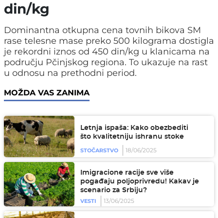
din/kg
Dominantna otkupna cena tovnih bikova SM
rase telesne mase preko 500 kilograma dostigla
je rekordni iznos od 450 din/kg u klanicama na
području Pčinjskog regiona. To ukazuje na rast
u odnosu na prethodni period.
MOŽDA VAS ZANIMA
Letnja ispaša: Kako obezbediti
što kvalitetniju ishranu stoke
18/06/2025
STOČARSTVO
Imigracione racije sve više
pogađaju poljoprivredu! Kakav je
scenario za Srbiju?
13/06/2025
VESTI