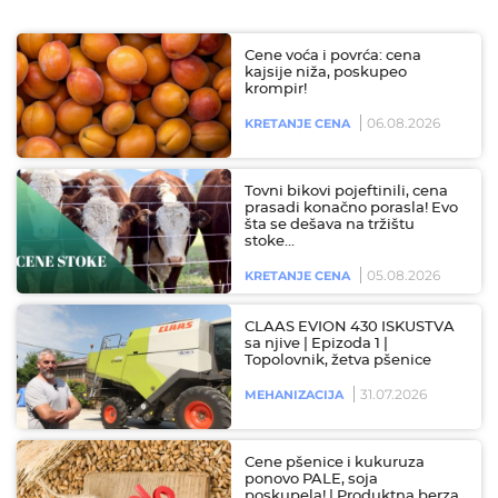
Cene voća i povrća: cena
kajsije niža, poskupeo
krompir!
06.08.2026
KRETANJE CENA
Tovni bikovi pojeftinili, cena
prasadi konačno porasla! Evo
šta se dešava na tržištu
stoke…
05.08.2026
KRETANJE CENA
CLAAS EVION 430 ISKUSTVA
sa njive | Epizoda 1 |
Topolovnik, žetva pšenice
31.07.2026
MEHANIZACIJA
Cene pšenice i kukuruza
ponovo PALE, soja
poskupela! | Produktna berza