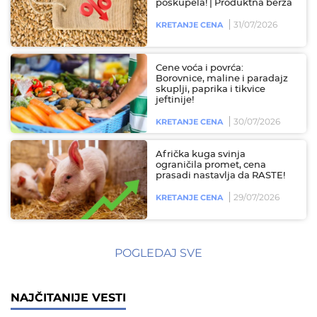
poskupela! | Produktna berza
31/07/2026
KRETANJE CENA
Cene voća i povrća:
Borovnice, maline i paradajz
skuplji, paprika i tikvice
jeftinije!
30/07/2026
KRETANJE CENA
Afrička kuga svinja
ograničila promet, cena
prasadi nastavlja da RASTE!
29/07/2026
KRETANJE CENA
POGLEDAJ SVE
NAJČITANIJE VESTI