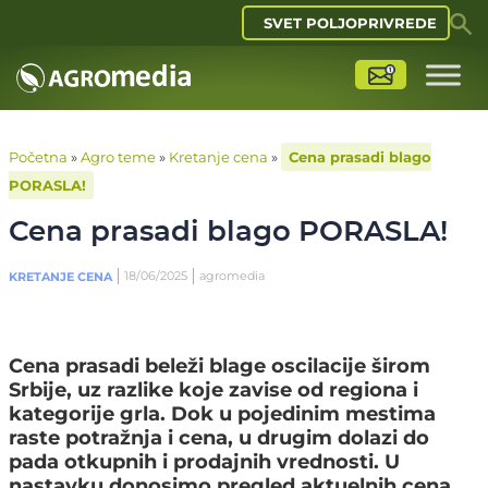
SVET POLJOPRIVREDE
Početna
»
Agro teme
»
Kretanje cena
»
Cena prasadi blago
PORASLA!
Cena prasadi blago PORASLA!
18/06/2025
agromedia
KRETANJE CENA
Cena prasadi beleži blage oscilacije širom
Srbije, uz razlike koje zavise od regiona i
kategorije grla. Dok u pojedinim mestima
raste potražnja i cena, u drugim dolazi do
pada otkupnih i prodajnih vrednosti. U
nastavku donosimo pregled aktuelnih cena