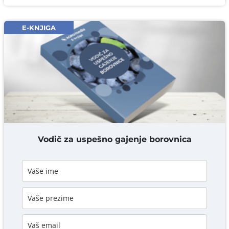
Email* obavezno
E-KNJIGA
Komentar* obavezno
DODAJ KOMENTAR
Vodič za uspešno gajenje borovnica