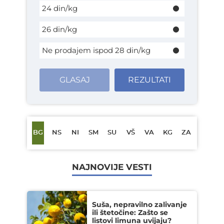
24 din/kg
26 din/kg
Ne prodajem ispod 28 din/kg
GLASAJ
REZULTATI
BG
NS
NI
SM
SU
VŠ
VA
KG
ZA
NAJNOVIJE VESTI
Suša, nepravilno zalivanje
ili štetočine: Zašto se
listovi limuna uvijaju?