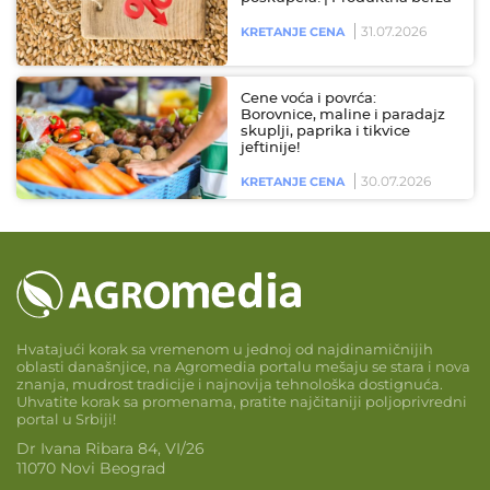
31.07.2026
KRETANJE CENA
Cene voća i povrća:
Borovnice, maline i paradajz
skuplji, paprika i tikvice
jeftinije!
30.07.2026
KRETANJE CENA
Hvatajući korak sa vremenom u jednoj od najdinamičnijih
oblasti današnjice, na Agromedia portalu mešaju se stara i nova
znanja, mudrost tradicije i najnovija tehnološka dostignuća.
Uhvatite korak sa promenama, pratite najčitaniji poljoprivredni
portal u Srbiji!
Dr Ivana Ribara 84, VI/26
11070 Novi Beograd