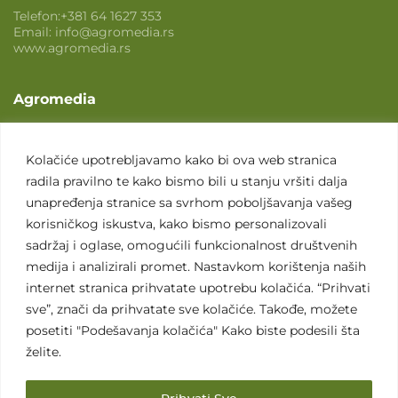
Telefon:
+381 64 1627 353
Email:
info@agromedia.rs
www.agromedia.rs
Agromedia
O nama
Svet poljoprivrede
Kolačiće upotrebljavamo kako bi ova web stranica
radila pravilno te kako bismo bili u stanju vršiti dalja
Marketing usluge
unapređenja stranice sa svrhom poboljšavanja vašeg
Tražimo saradnike
korisničkog iskustva, kako bismo personalizovali
sadržaj i oglase, omogućili funkcionalnost društvenih
Kontakt
medija i analizirali promet. Nastavkom korištenja naših
internet stranica prihvatate upotrebu kolačića. “Prihvati
Kontakt
sve”, znači da prihvatate sve kolačiće. Takođe, možete
posetiti "Podešavanja kolačića" Kako biste podesili šta
želite.