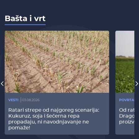
Bašta i vrt
VESTI
03.08.2026
POVRTARS
Ratari strepe od najgoreg scenarija:
Od rata
Kukuruz, soja i šećerna repa
Dragomi
propadaju, ni navodnjavanje ne
proizvo
pomaže!