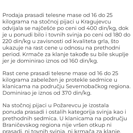
Prodaja prasadi telesne mase od 16 do 25
kilograma na stočnoj pijaci u Kragujevcu
odvijala se najčešće po ceni od 400 din/kg, dok
je u ponudi bilo i tovnih svinja po ceni od 180 do
220 din/kg u zavisnosti od kvaliteta grla, što
ukazuje na rast cene u odnosu na prethodni
period. Krmače za klanje takođe su bile skuplje
jer je dominirao iznos od 160 din/kg.
Rast cene prasadi telesne mase od 16 do 25
kilograma zabeležen je protekle sedmice u
klanicama na području Severnobačkog regiona.
Dominirao je iznos od 370 din/kg.
Na stočnoj pijaci u Požarevcu je izostala
ponuda prasadi i ostalih kategorija svinja kao i
prethodnih sedmica. U klanicama na području
Braničevskog regiona nije vršen otkup ni
prasadi, ni tovnih svinja, ni krmača za klanje.