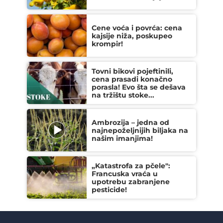
Cene voća i povrća: cena
kajsije niža, poskupeo
krompir!
Tovni bikovi pojeftinili,
cena prasadi konačno
porasla! Evo šta se dešava
na tržištu stoke...
Ambrozija – jedna od
najnepoželjnijih biljaka na
našim imanjima!
„Katastrofa za pčele":
Francuska vraća u
upotrebu zabranjene
pesticide!