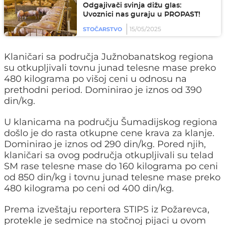
Odgajivači svinja dižu glas:
Uvoznici nas guraju u PROPAST!
15/05/2025
STOČARSTVO
Klaničari sa područja Južnobanatskog regiona
su otkupljivali tovnu junad telesne mase preko
480 kilograma po višoj ceni u odnosu na
prethodni period. Dominirao je iznos od 390
din/kg.
U klanicama na području Šumadijskog regiona
došlo je do rasta otkupne cene krava za klanje.
Dominirao je iznos od 290 din/kg. Pored njih,
klaničari sa ovog područja otkupljivali su telad
SM rase telesne mase do 160 kilograma po ceni
od 850 din/kg i tovnu junad telesne mase preko
480 kilograma po ceni od 400 din/kg.
Prema izveštaju reportera STIPS iz Požarevca,
protekle je sedmice na stočnoj pijaci u ovom