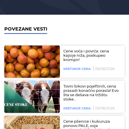
POVEZANE VESTI
Cene voća i povrća: cena
kajsije niža, poskupeo
krompir!
06/08/2026
KRETANJE CENA
Tovni bikovi pojeftinili, cena
prasadi konačno porasla! Evo
šta se dešava na tržištu
stoke...
05/08/2026
KRETANJE CENA
Cene pšenice i kukuruza
ponovo PALE, soja