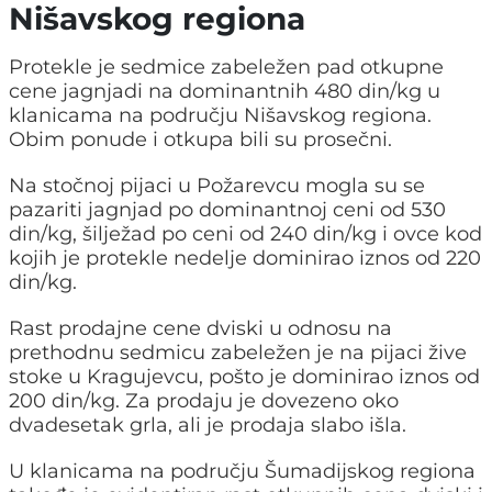
Nišavskog regiona
Protekle je sedmice zabeležen pad otkupne
cene jagnjadi na dominantnih 480 din/kg u
klanicama na području Nišavskog regiona.
Obim ponude i otkupa bili su prosečni.
Na stočnoj pijaci u Požarevcu mogla su se
pazariti jagnjad po dominantnoj ceni od 530
din/kg, šilježad po ceni od 240 din/kg i ovce kod
kojih je protekle nedelje dominirao iznos od 220
din/kg.
Rast prodajne cene dviski u odnosu na
prethodnu sedmicu zabeležen je na pijaci žive
stoke u Kragujevcu, pošto je dominirao iznos od
200 din/kg. Za prodaju je dovezeno oko
dvadesetak grla, ali je prodaja slabo išla.
U klanicama na području Šumadijskog regiona