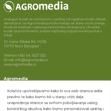
Hvatajući korak sa vremenom u jednoj od najdinamičnijih oblasti
današnjice, na Agromedia portalu mešaju se stara i nova znanja,
mudrost tradicije i najnovija tehnološka dostignuća. Uhvatite
korak sa promenama, pratite najčitaniji poljoprivredni portal u
Srbiji!
Dr Ivana Ribara 84, VI/26
11070 Novi Beograd
Telefon:
+381 64 1627 353
Email:
info@agromedia.rs
www.agromedia.rs
Agromedia
O nama
Kolačiće upotrebljavamo kako bi ova web stranica radila
Svet poljoprivrede
pravilno te kako bismo bili u stanju vršiti dalja
Marketing usluge
unapređenja stranice sa svrhom poboljšavanja vašeg
korisničkog iskustva, kako bismo personalizovali sadržaj i
Tražimo saradnike