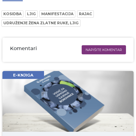
KOSIDBA
LJIG
MANIFESTACIJA
RAJAC
UDRUŽENJE ŽENA ZLATNE RUKE, LJIG
Komentari
NAPIŠITE KOMENTAR
Ime i prezime* obavezno
Email* obavezno
E-KNJIGA
Komentar* obavezno