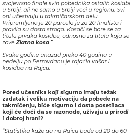
svojevrsno finale svih pobednika ostalih kosidbi
u Srbiji, ali ne samo u Srbiji veći u regionu. Svi
oni učestvuju u takmičarskom delu.
Pripremljeno je 20 parcela je za 20 finalista i
pravila su dosta stroga. Kosači se bore se za
titulu prvaka kosidbe, odnosno za titulu koja se
zove
Zlatna kosa
.”
Svake godine unazad preko 40 godina u
nedelju po Petrovdanu je rajački vašar i
kosidba na Rajcu.
Pored učesnika koji sigurno imaju težak
zadatak i veliku motivaciju da pobede na
takmičenju, biće sigurno i dosta posetilaca
koji će doći da se razonode, uživaju u prirodi
i dobroj hrani?
”Statistika kaže da na Rajcu bude od 20 do 60