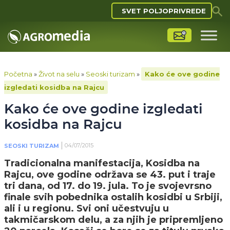
SVET POLJOPRIVREDE
Početna
»
Život na selu
»
Seoski turizam
»
Kako će ove godine
izgledati kosidba na Rajcu
Kako će ove godine izgledati
kosidba na Rajcu
04/07/2015
SEOSKI TURIZAM
Tradicionalna manifestacija, Kosidba na
Rajcu, ove godine održava se 43. put i traje
tri dana, od 17. do 19. jula. To je svojevrsno
finale svih pobednika ostalih kosidbi u Srbiji,
ali i u regionu. Svi oni učestvuju u
takmičarskom delu, a za njih je pripremljeno