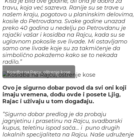
”Kiša je bila ove godine, ali ona je dobra za
travu, koja već sazreva. Ranije su se trave u
našem kraju, pogotovo u planinskim delovima,
kosile do Petrovdana. Svake godine unazad
preko 40 godina u nedelju po Petrovdanu je
rajački vašar i kosidba na Rajcu, kada su se
uglavnom pokosile sve livade. Mi ostavljamo
samo one livade koje su za takmičenje da
simbolično pokažemo kako se to nekada
radilo.”
Kosidba na Rajcu, oštrenje kose
Ovo je sigurno dobar povod da svi oni koji
imaju vremena, dođu ovde i posete Ljig,
Rajac i uživaju u tom događaju.
”Sigurno dobar predlog je da probaju
jagnjetinu i prasetinu na Rajcu, svadbarski
kupus, teletinu ispod sača… i puno drugih
lokalnih specijaliteta na Rajcu. Naše udruženje