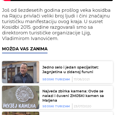
Još od šezdesetih godina prošlog veka kosidba
na Rajcu privlači veliki broj ljudi i čini značajnu
turističku manifestaciju ovog kraja. U susret
Kosidbi 2015. godine razgovarali smo sa
direktorom turističke organizacije Ljig,
Vladimirom Ivanovićem.
MOŽDA VAS ZANIMA
Jedno selo i jedan specijalitet:
Jagnjetina u zidanoj furuni
17/08/2021
SEOSKI TURIZAM
Najveća zbirka kamena: Ovde se
nalazi i čuveni ZMIJSKI kamen sa
Maljena
23/07/2020
SEOSKI TURIZAM