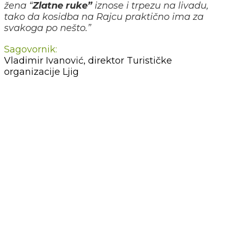
žena “
Zlatne ruke”
iznose i trpezu na livadu,
tako da kosidba na Rajcu praktično ima za
svakoga po nešto.”
Sagovornik:
Vladimir Ivanović, direktor Turističke
organizacije Ljig