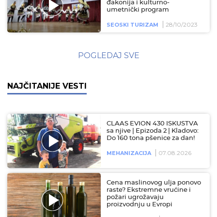
đakonija i kulturno-
umetnički program
28/10/2023
SEOSKI TURIZAM
POGLEDAJ SVE
NAJČITANIJE VESTI
CLAAS EVION 430 ISKUSTVA
sa njive | Epizoda 2 | Kladovo:
Do 160 tona pšenice za dan!
07.08.2026
MEHANIZACIJA
Cena maslinovog ulja ponovo
raste? Ekstremne vrućine i
požari ugrožavaju
proizvodnju u Evropi