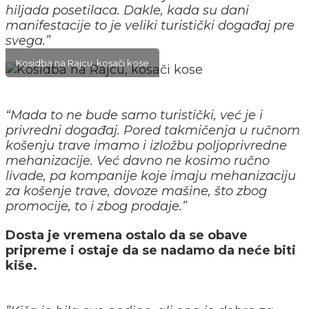
hiljada posetilaca. Dakle, kada su dani
manifestacije to je veliki turistički događaj pre
svega.”
Kosidba na Rajcu, kosači kose
“Mada to ne bude samo turistički, već je i
privredni događaj.
Pored takmičenja u ručnom
košenju trave imamo i izložbu poljoprivredne
mehanizacije. Već davno ne kosimo ručno
livade, pa kompanije koje imaju mehanizaciju
za košenje trave, dovoze mašine, što zbog
promocije, to i zbog prodaje.”
Dosta je vremena ostalo da se obave
pripreme i ostaje da se nadamo da neće biti
kiše.