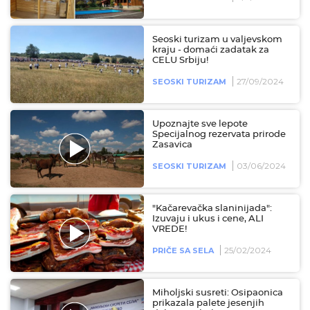
Seoski turizam u valjevskom
kraju - domaći zadatak za
CELU Srbiju!
27/09/2024
SEOSKI TURIZAM
Upoznajte sve lepote
Specijalnog rezervata prirode
Zasavica
03/06/2024
SEOSKI TURIZAM
"Kačarevačka slaninijada":
Izuvaju i ukus i cene, ALI
VREDE!
25/02/2024
PRIČE SA SELA
Miholjski susreti: Osipaonica
prikazala palete jesenjih