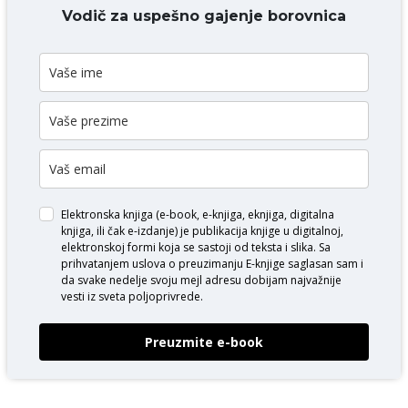
DODAJ KOMENTAR
Vodič za uspešno gajenje borovnica
Elektronska knjiga (e-book, e-knjiga, eknjiga, digitalna
knjiga, ili čak e-izdanje) je publikacija knjige u digitalnoj,
elektronskoj formi koja se sastoji od teksta i slika. Sa
prihvatanjem uslova o
preuzimanju E-knjige
saglasan sam i
da svake nedelje svoju mejl adresu dobijam najvažnije
vesti iz sveta poljoprivrede.
Preuzmite e-book