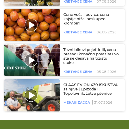
07.08.2026
KRETANJE CENA
Cene voća i povrća: cena
kajsije niža, poskupeo
krompir!
06.08.2026
KRETANJE CENA
Tovni bikovi pojeftinili, cena
prasadi konačno porasla! Evo
šta se dešava na tržištu
stoke…
05.08.2026
KRETANJE CENA
CLAAS EVION 430 ISKUSTVA
sa njive | Epizoda 1 |
Topolovnik, žetva pšenice
31.07.2026
MEHANIZACIJA