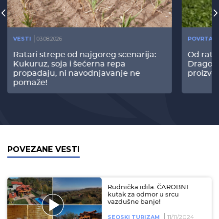
VESTI
03.08.2026
POVRTAR
Ratari strepe od najgoreg scenarija:
Od rata
Kukuruz, soja i šećerna repa
Dragomi
propadaju, ni navodnjavanje ne
proizvo
pomaže!
POVEZANE VESTI
Rudnička idila: ČAROBNI
kutak za odmor u srcu
vazdušne banje!
11/11/2024
SEOSKI TURIZAM