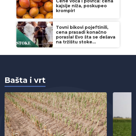
Cene voća i povrća: cena
kajsije niža, poskupeo
krompir!
Tovni bikovi pojeftinili,
cena prasadi konačno
porasla! Evo šta se dešava
na tržištu stoke...
Bašta i vrt