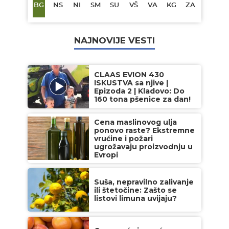
BG
NS
NI
SM
SU
VŠ
VA
KG
ZA
NAJNOVIJE VESTI
CLAAS EVION 430
ISKUSTVA sa njive |
Epizoda 2 | Kladovo: Do
160 tona pšenice za dan!
Cena maslinovog ulja
ponovo raste? Ekstremne
vrućine i požari
ugrožavaju proizvodnju u
Evropi
Suša, nepravilno zalivanje
ili štetočine: Zašto se
listovi limuna uvijaju?