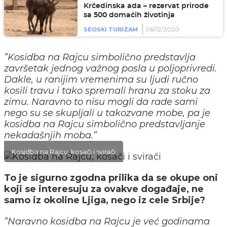
Krčedinska ada – rezervat prirode
sa 500 domaćih životinja
06/12/2020
SEOSKI TURIZAM
”Kosidba na Rajcu simbolično predstavlja
završetak jednog važnog posla u poljoprivredi.
Dakle, u ranijim vremenima su ljudi ručno
kosili travu i tako spremali hranu za stoku za
zimu. Naravno to nisu mogli da rade sami
nego su se skupljali u takozvane mobe, pa je
kosidba na Rajcu simbolično predstavljanje
nekadašnjih moba.”
Kosidba na Rajcu, kosači i svirači
To je sigurno zgodna prilika da se okupe oni
koji se interesuju za ovakve događaje, ne
samo iz okoline Ljiga, nego iz cele Srbije?
”Naravno kosidba na Rajcu je već godinama