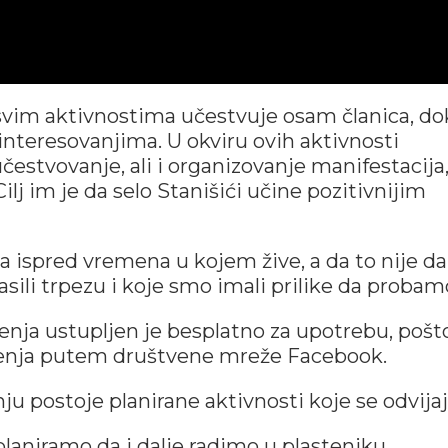
 svim aktivnostima učestvuje osam članica, do
interesovanjima. U okviru ovih aktivnosti
estvovanje, ali i organizovanje manifestacija
ilj im je da selo Stanišići učine pozitivnijim
 ispred vremena u kojem žive, a da to nije d
rasili trpezu i koje smo imali prilike da probam
nja ustupljen je besplatno za upotrebu, pošto
ženja putem društvene mreže Facebook.
ju postoje planirane aktivnosti koje se odvijaj
laniramo da i dalje radimo u plasteniku,