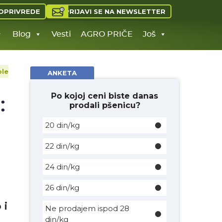
PRIJAVI SE NA NEWSLETTER
OPRIVREDE
Blog
Vesti
AGRO PRIČE
Još
ple
ANKETA
Po kojoj ceni biste danas
:
prodali pšenicu?
20 din/kg
22 din/kg
24 din/kg
26 din/kg
 i
Ne prodajem ispod 28
din/kg