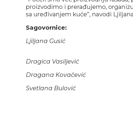
proizvodimo i prerađujemo, organiz
sa uređivanjem kuće”, navodi Ljiljana
Sagovornice:
Ljiljana Gusić
Dragica Vasiljević
Dragana Kovačević
Svetlana Bulović