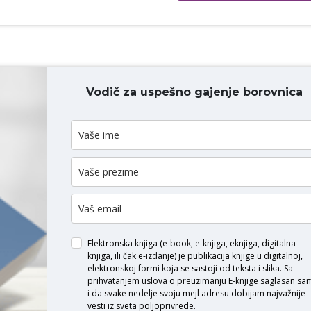
Vodič za uspešno gajenje borovnica
ODAJ KOMENTAR
Elektronska knjiga (e-book, e-knjiga, eknjiga, digitalna
knjiga, ili čak e-izdanje) je publikacija knjige u digitalnoj,
elektronskoj formi koja se sastoji od teksta i slika. Sa
prihvatanjem uslova o
preuzimanju E-knjige
saglasan sa
i da svake nedelje svoju mejl adresu dobijam najvažnije
vesti iz sveta poljoprivrede.