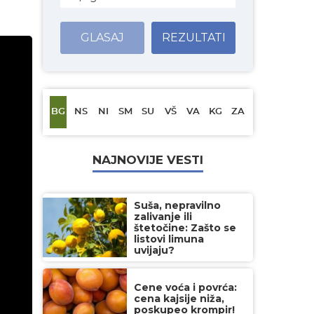
GLASAJ
REZULTATI
BG
NS
NI
SM
SU
VŠ
VA
KG
ZA
NAJNOVIJE VESTI
Suša, nepravilno
zalivanje ili
štetočine: Zašto se
listovi limuna
uvijaju?
Cene voća i povrća:
cena kajsije niža,
poskupeo krompir!