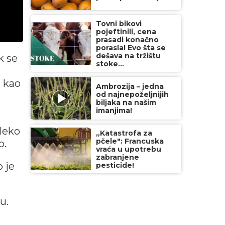
Tovni bikovi
pojeftinili, cena
prasadi konačno
porasla! Evo šta se
dešava na tržištu
k se
stoke...
, kao
Ambrozija – jedna
od najnepoželjnijih
biljaka na našim
imanjima!
aleko
„Katastrofa za
pčele": Francuska
o.
vraća u upotrebu
zabranjene
 je
pesticide!
u.