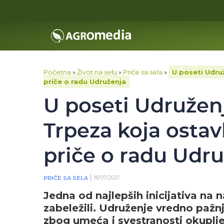
Početna
»
Život na selu
»
Priče sa sela
»
U poseti Udruž
priče o radu Udruženja
U poseti Udruženj
Trpeza koja ostavl
priče o radu Udr
18/07/2021
PRIČE SA SELA
Jedna od najlepših inicijativa na
zabeležili. Udruženje vredno pažnje
zbog umeća i svestranosti okuplje