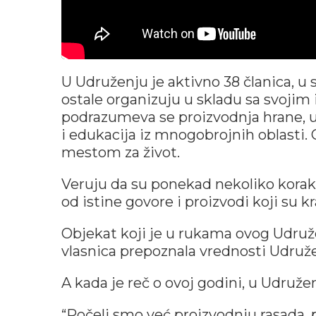
U Udruženju je aktivno 38 članica, u
ostale organizuju u skladu sa svojim 
podrazumeva se proizvodnja hrane, uč
i edukacija iz mnogobrojnih oblasti. C
mestom za život.
Veruju da su ponekad nekoliko koraka
od istine govore i proizvodi koji su k
Objekat koji je u rukama ovog Udruže
vlasnica prepoznala vrednosti Udru
A kada je reč o ovoj godini, u Udružen
“Počeli smo već proizvodnju rasada, p