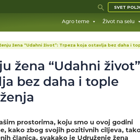
SVET POLJ
Agro teme
Život na selu
enju žena “Udahni život”: Trpeza koja ostavlja bez daha i to
u žena “Udahni život”
ja bez daha i tople
uženja
 našim prostorima, koju smo u ovoj godini
, kako zbog svojih pozitivnih ciljeva, tako
nih članica, svakako je Udruženje žena