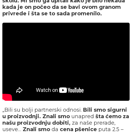
školu. Mi smo ga upitali kako je bilo nekada
kada je on počeo da se bavi ovom granom
privrede i šta se to sada promenilo.
„Bili su bolji partnerski odnosi.
Bili smo sigurni
u proizvodnji.
Znali smo
unapred
šta ćemo za
našu proizvodnju dobiti,
za naše prerade,
useve…
Znali smo
da
cena pšenice
puta 2.5 –