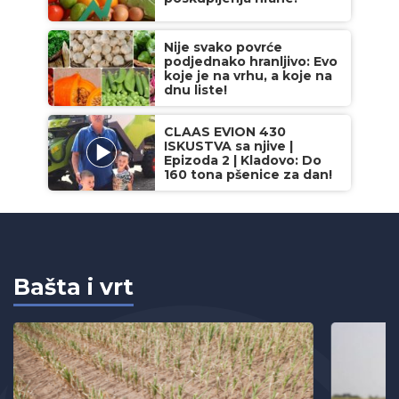
Nije svako povrće
podjednako hranljivo: Evo
koje je na vrhu, a koje na
dnu liste!
CLAAS EVION 430
ISKUSTVA sa njive |
Epizoda 2 | Kladovo: Do
160 tona pšenice za dan!
Bašta i vrt