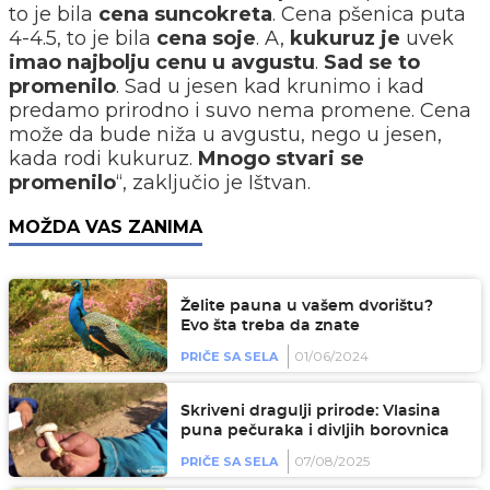
to je bila
cena suncokreta
. Cena pšenica puta
4-4.5, to je bila
cena soje
. A,
kukuruz je
uvek
imao najbolju cenu u avgustu
.
Sad se to
promenilo
. Sad u jesen kad krunimo i kad
predamo prirodno i suvo nema promene. Cena
može da bude niža u avgustu, nego u jesen,
kada rodi kukuruz.
Mnogo stvari se
promenilo
“, zaključio je Ištvan.
MOŽDA VAS ZANIMA
Želite pauna u vašem dvorištu?
Evo šta treba da znate
01/06/2024
PRIČE SA SELA
Skriveni dragulji prirode: Vlasina
puna pečuraka i divljih borovnica
07/08/2025
PRIČE SA SELA