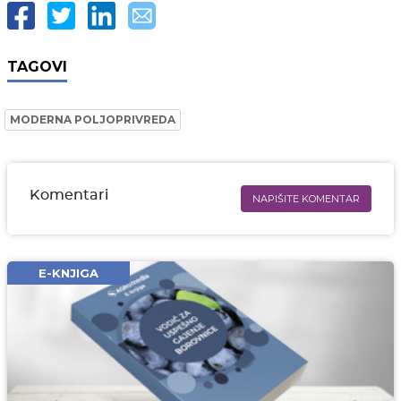
TAGOVI
MODERNA POLJOPRIVREDA
Komentari
NAPIŠITE KOMENTAR
Ime i prezime* obavezno
Email* obavezno
E-KNJIGA
Komentar* obavezno