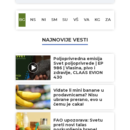
BG
NS
NI
SM
SU
VŠ
VA
KG
ZA
NAJNOVIJE VESTI
Poljoprivredna emisija
Svet poljoprivrede | EP
986 | Vlasina, pivo i
zdravlje, CLAAS EVION
430
Viđate li mini banane u
prodavnicama? Nisu
ubrane prerano, evo u
čemu je caka!
FAO upozorava: Svetu
preti novi talas
poskupljenja hrane!