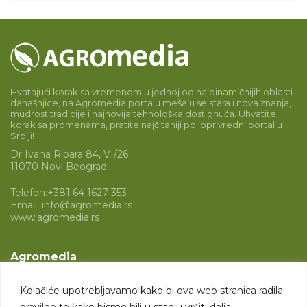
Hvatajući korak sa vremenom u jednoj od najdinamičnijih oblasti
današnjice, na Agromedia portalu mešaju se stara i nova znanja,
mudrost tradicije i najnovija tehnološka dostignuća. Uhvatite
korak sa promenama, pratite najčitaniji poljoprivredni portal u
Srbiji!
Dr Ivana Ribara 84, VI/26
11070 Novi Beograd
Telefon:
+381 64 1627 353
Email:
info@agromedia.rs
www.agromedia.rs
Agromedia
O nama
Kolačiće upotrebljavamo kako bi ova web stranica radila
Svet poljoprivrede
pravilno te kako bismo bili u stanju vršiti dalja