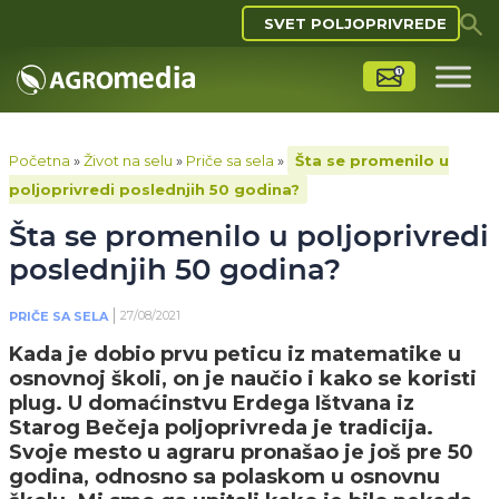
SVET POLJOPRIVREDE
Početna
»
Život na selu
»
Priče sa sela
»
Šta se promenilo u
poljoprivredi poslednjih 50 godina?
Šta se promenilo u poljoprivredi
poslednjih 50 godina?
27/08/2021
PRIČE SA SELA
Kada je dobio prvu peticu iz matematike u
osnovnoj školi, on je naučio i kako se koristi
plug. U domaćinstvu Erdega Ištvana iz
Starog Bečeja poljoprivreda je tradicija.
Svoje mesto u agraru pronašao je još pre 50
godina, odnosno sa polaskom u osnovnu