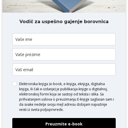
DODAJ KOMENTAR
Vodič za uspešno gajenje borovnica
Elektronska knjiga (e-book, e-knjiga, eknjiga, digitalna
knjiga, ili čak e-izdanje) je publikacija knjige u digitalnoj,
elektronskoj formi koja se sastoji od teksta i slika. Sa
prihvatanjem uslova o
preuzimanju E-knjige
saglasan sam i
da svake nedelje svoju mejl adresu dobijam najvažnije
vesti iz sveta poljoprivrede.
Preuzmite e-book