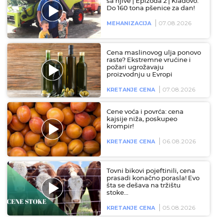
sa njive | Epizoda 2 | Kladovo:
Do 160 tona pšenice za dan!
07.08.2026
MEHANIZACIJA
Cena maslinovog ulja ponovo
raste? Ekstremne vrućine i
požari ugrožavaju
proizvodnju u Evropi
07.08.2026
KRETANJE CENA
Cene voća i povrća: cena
kajsije niža, poskupeo
krompir!
06.08.2026
KRETANJE CENA
Tovni bikovi pojeftinili, cena
prasadi konačno porasla! Evo
šta se dešava na tržištu
stoke…
05.08.2026
KRETANJE CENA