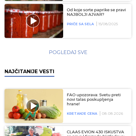
Od koje sorte paprike se pravi
NAJBOLJI AJVAR?
15/08/2025
PRIČE SA SELA
POGLEDAJ SVE
NAJČITANIJE VESTI
FAO upozorava: Svetu preti
novi talas poskupljenja
hrane!
08.08.2026
KRETANJE CENA
CLAAS EVION 430 ISKUSTVA