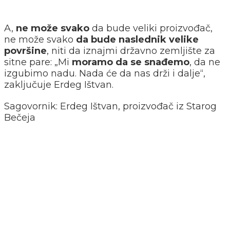
A,
ne može svako
da bude veliki proizvođač,
ne može svako
da bude naslednik velike
površine
, niti da iznajmi državno zemljište za
sitne pare: „Mi
moramo da se snađemo
, da ne
izgubimo nadu. Nada će da nas drži i dalje“,
zaključuje Erdeg Ištvan.
Sagovornik: Erdeg Ištvan, proizvođač iz Starog
Bečeja