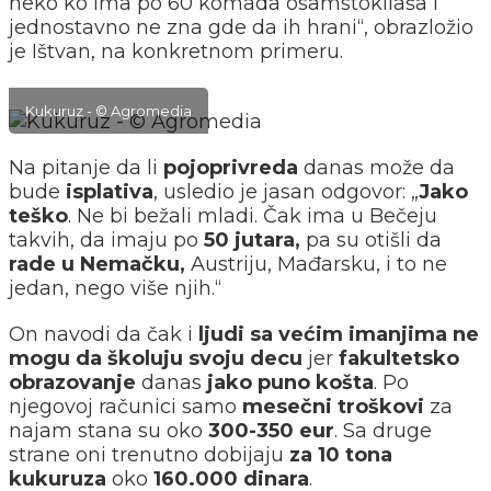
neko ko ima po 60 komada osamstokilaša i
jednostavno ne zna gde da ih hrani“, obrazložio
je Ištvan, na konkretnom primeru.
Kukuruz - © Agromedia
Na pitanje da li
pojoprivreda
danas može da
bude
isplativa
, usledio je jasan odgovor: „
Jako
teško
. Ne bi bežali mladi. Čak ima u Bečeju
takvih, da imaju po
50 jutara,
pa su otišli da
rade u Nemačku,
Austriju, Mađarsku, i to ne
jedan, nego više njih.“
On navodi da čak i
ljudi sa većim imanjima ne
mogu da školuju svoju decu
jer
fakultetsko
obrazovanje
danas
jako puno košta
. Po
njegovoj računici samo
mesečni troškovi
za
najam stana su oko
300-350 eur
. Sa druge
strane oni trenutno dobijaju
za 10 tona
kukuruza
oko
160.000 dinara
.