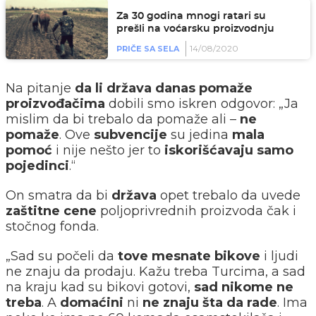
Za 30 godina mnogi ratari su
prešli na voćarsku proizvodnju
14/08/2020
PRIČE SA SELA
Na pitanje
da li država danas pomaže
proizvođačima
dobili smo iskren odgovor: „Ja
mislim da bi trebalo da pomaže ali –
ne
pomaže
. Ove
subvencije
su jedina
mala
pomoć
i nije nešto jer to
iskorišćavaju samo
pojedinci
.“
On smatra da bi
država
opet trebalo da uvede
zaštitne cene
poljoprivrednih proizvoda čak i
stočnog fonda.
„Sad su počeli da
tove mesnate bikove
i ljudi
ne znaju da prodaju. Kažu treba Turcima, a sad
na kraju kad su bikovi gotovi,
sad nikome ne
treba
. A
domaćini
ni
ne znaju šta da rade
. Ima