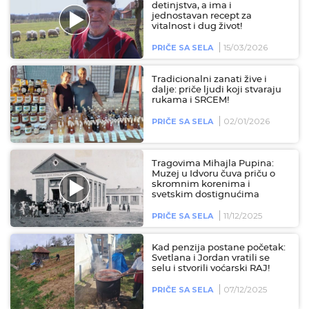
detinjstva, a ima i
jednostavan recept za
vitalnost i dug život!
15/03/2026
PRIČE SA SELA
Tradicionalni zanati žive i
dalje: priče ljudi koji stvaraju
rukama i SRCEM!
02/01/2026
PRIČE SA SELA
Tragovima Mihajla Pupina:
Muzej u Idvoru čuva priču o
skromnim korenima i
svetskim dostignućima
11/12/2025
PRIČE SA SELA
Kad penzija postane početak:
Svetlana i Jordan vratili se
selu i stvorili voćarski RAJ!
07/12/2025
PRIČE SA SELA