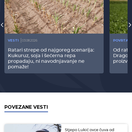
VESTI
03.08.2026
POVRTAR
Ratari strepe od najgoreg scenarija:
Od rata
Kukuruz, soja i šećerna repa
Dragomi
propadaju, ni navodnjavanje ne
proizvo
pomaže!
POVEZANE VESTI
Stjepo Lukić ovce čuva od