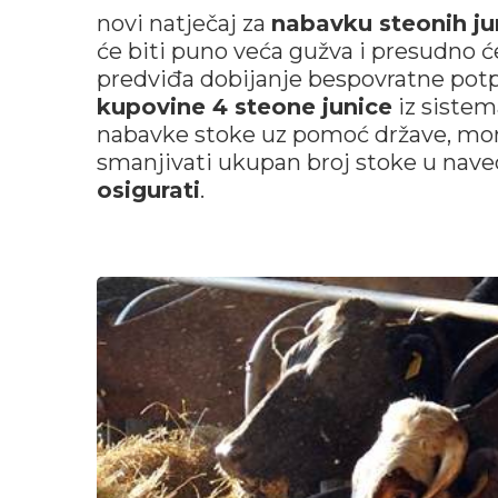
novi natječaj za
nabavku steonih ju
će biti puno veća gužva i presudno ć
predviđa dobijanje bespovratne potp
kupovine 4 steone junice
iz sistem
nabavke stoke uz pomoć države, mor
smanjivati ukupan broj stoke u nav
osigurati
.