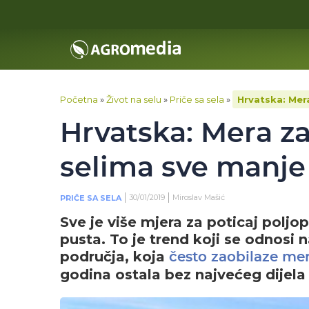
Početna
»
Život na selu
»
Priče sa sela
»
Hrvatska: Mera
Hrvatska: Mera za 
selima sve manje 
30/01/2019
Miroslav Mašić
PRIČE SA SELA
Sve je više mjera za poticaj poljop
pusta. To je trend koji se odnosi 
područja, koja
često zaobilaze mer
godina ostala bez najvećeg dijela