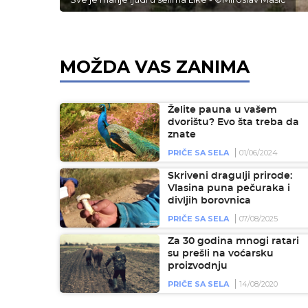
MOŽDA VAS ZANIMA
Želite pauna u vašem
dvorištu? Evo šta treba da
znate
PRIČE SA SELA
01/06/2024
Skriveni dragulji prirode:
Vlasina puna pečuraka i
divljih borovnica
PRIČE SA SELA
07/08/2025
Za 30 godina mnogi ratari
su prešli na voćarsku
proizvodnju
PRIČE SA SELA
14/08/2020