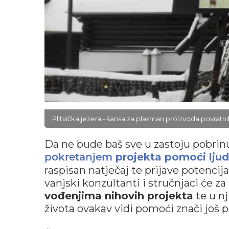
Plitvička jezera - šansa za plasman proizvoda povratni
Da ne bude baš sve u zastoju pobrin
projekta pomoći lju
pokretanjem
raspisan natječaj te prijave potencija
vanjski konzultanti i stručnjaci će za
vođenjima nihovih projekta
te u nj
života ovakav vidi pomoći znači još 