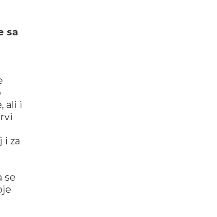
e sa
e
o
 ali i
rvi
 i za
a se
oje