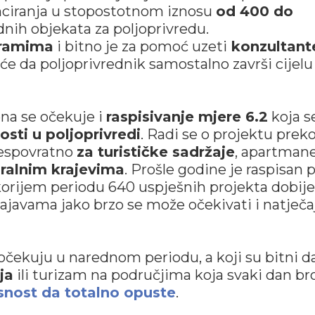
nciranja u stopostotnom iznosu
od 400 do
dnih objekata za poljoprivredu.
ramima
i bitno je za pomoć uzeti
konzultant
e da poljoprivrednik samostalno završi cijelu
na se očekuje i
raspisivanje mjere 6.2
koja s
osti u poljoprivredi
. Radi se o projektu prek
espovratno
za turističke sadržaje
, apartmane,
uralnim krajevima
. Prošle godine je raspisan p
skorijem periodu 640 uspješnih projekta dobije
ajavama jako brzo se može očekivati i natječaj
 očekuju u narednom periodu, a koji su bitni d
ja
ili turizam na područjima koja svaki dan br
asnost da totalno opuste
.