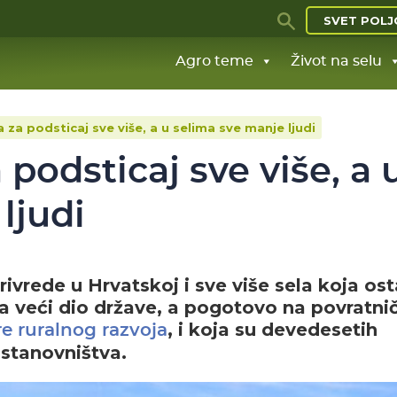
SVET POLJ
Agro teme
Život na selu
 za podsticaj sve više, a u selima sve manje ljudi
podsticaj sve više, a 
ljudi
rivrede u Hrvatskoj i sve više sela koja ost
na veći dio države, a pogotovo na povratni
, i koja su devedesetih
e ruralnog razvoja
 stanovništva.