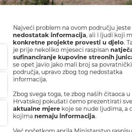
Najveći problem na ovom području jeste
nedostatak informacija
, ali i ljudi koji
konkretne projekte provesti u djelo
. T
je prije nekoliko mjeseci raspisan
natječa
sufinanciranje kupovine streonih junic
se opet javio jako mali broj sa povratničk
područja, upravo zbog tog nedostatka
informacija.
Zbog svega toga, te zbog naših čitaoca u
Hrvatskoj pokušati ćemo prezentirati sv
aktualne mjere
koje se nude ljudima, a 
kojima
nemaju informacija
.
Već početkom aprila Ministarstvo raspisu