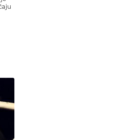
čaju
m