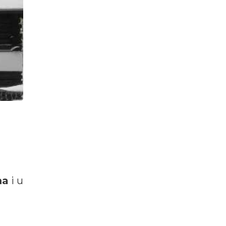
ma
i u