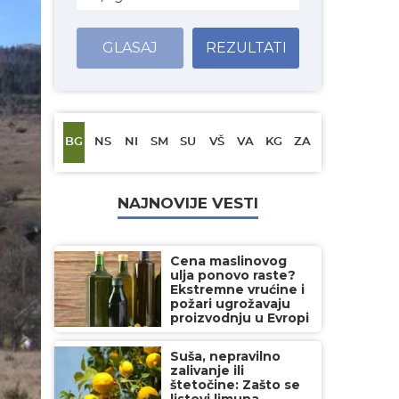
GLASAJ
REZULTATI
BG
NS
NI
SM
SU
VŠ
VA
KG
ZA
NAJNOVIJE VESTI
Cena maslinovog
ulja ponovo raste?
Ekstremne vrućine i
požari ugrožavaju
proizvodnju u Evropi
Suša, nepravilno
zalivanje ili
štetočine: Zašto se