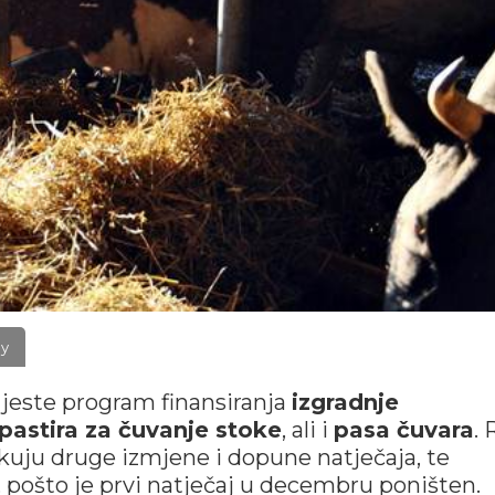
ay
 jeste program finansiranja
izgradnje
 pastira za čuvanje stoke
, ali i
pasa čuvara
. 
kuju druge izmjene i dopune natječaja, te
, pošto je prvi natječaj u decembru poništen.