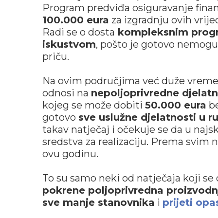
Program predviđa osiguravanje fina
100.000 eura
za izgradnju ovih vrije
Radi se o dosta
kompleksnim prog
iskustvom
, pošto je gotovo nemoguć
priču.
Na ovim područjima već duže vreme
odnosi na
nepoljoprivredne djelatn
kojeg se može dobiti
50.000 eura
b
gotovo
sve uslužne djelatnosti u r
takav natječaj i očekuje se da u naj
sredstva za realizaciju. Prema svim n
ovu godinu.
To su samo neki od natječaja koji se
pokrene poljoprivredna proizvodn
sve manje stanovnika
i
prijeti op