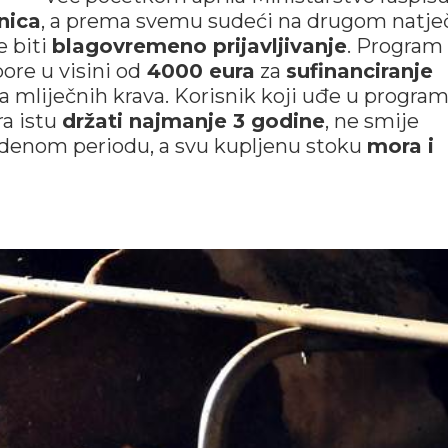
nica
, a prema svemu sudeći na drugom natje
e biti
blagovremeno prijavljivanje
. Program
ore u visini od
4000 eura
za
sufinanciranje
a mliječnih krava. Korisnik koji uđe u progra
a istu
držati najmanje 3 godine
, ne smije
edenom periodu, a svu kupljenu stoku
mora i