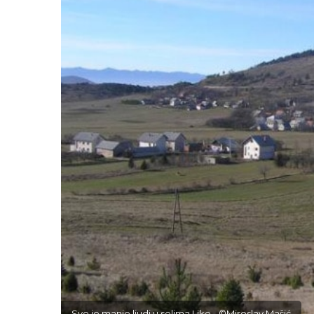
Sve je manje ljudi u selima Like - ©Miroslav Mašić