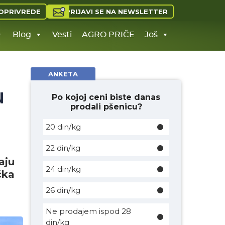
PRIJAVI SE NA NEWSLETTER
OPRIVREDE
Blog
Vesti
AGRO PRIČE
Još
ANKETA
u
Po kojoj ceni biste danas
prodali pšenicu?
20 din/kg
22 din/kg
aju
24 din/kg
čka
26 din/kg
Ne prodajem ispod 28
din/kg