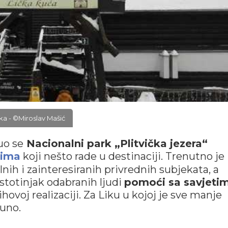
ka - ©Miroslav Mašić
uo se
Nacionalni park „Plitvička jezera“
dima
koji nešto rade u destinaciji. Trenutno je
lnih i zainteresiranih privrednih subjekata, a
 stotinjak odabranih ljudi
pomoći sa savjeti
ihovoj realizaciji. Za Liku u kojoj je sve manje
puno.