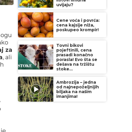
listovi limuna
uvijaju?
Cene voća i povrća:
cena kajsije niža,
poskupeo krompir!
 mogu
ako
Tovni bikovi
j za
pojeftinili, cena
prasadi konačno
a
, ali
porasla! Evo šta se
ih
dešava na tržištu
stoke...
Ambrozija – jedna
od najnepoželjnijih
biljaka na našim
imanjima!
e
o
je