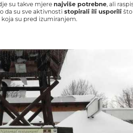
gdje su takve mjere
najviše potrebne
, ali rasp
vo da su sve aktivnosti
stopirali ili usporili
što
koja su pred izumiranjem.