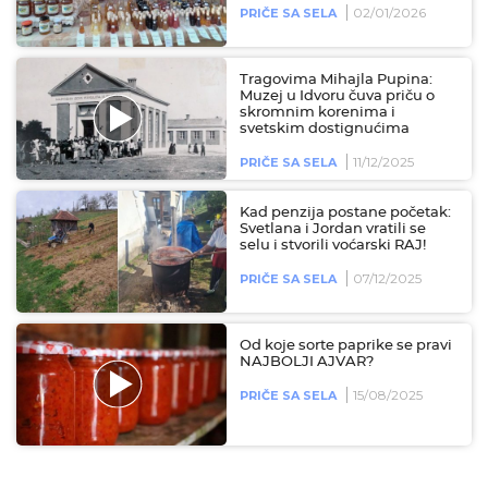
02/01/2026
PRIČE SA SELA
Tragovima Mihajla Pupina:
Muzej u Idvoru čuva priču o
skromnim korenima i
svetskim dostignućima
11/12/2025
PRIČE SA SELA
Kad penzija postane početak:
Svetlana i Jordan vratili se
selu i stvorili voćarski RAJ!
07/12/2025
PRIČE SA SELA
Od koje sorte paprike se pravi
NAJBOLJI AJVAR?
15/08/2025
PRIČE SA SELA