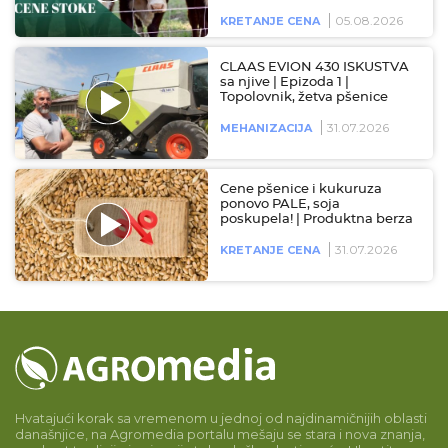
05.08.2026
KRETANJE CENA
CLAAS EVION 430 ISKUSTVA
sa njive | Epizoda 1 |
Topolovnik, žetva pšenice
31.07.2026
MEHANIZACIJA
Cene pšenice i kukuruza
ponovo PALE, soja
poskupela! | Produktna berza
31.07.2026
KRETANJE CENA
Hvatajući korak sa vremenom u jednoj od najdinamičnijih oblasti
današnjice, na Agromedia portalu mešaju se stara i nova znanja,