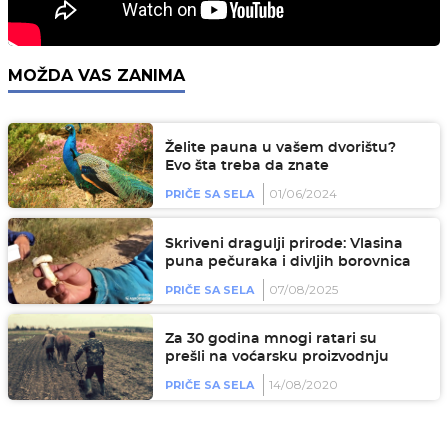
MOŽDA VAS ZANIMA
Želite pauna u vašem dvorištu?
Evo šta treba da znate
01/06/2024
PRIČE SA SELA
Skriveni dragulji prirode: Vlasina
puna pečuraka i divljih borovnica
07/08/2025
PRIČE SA SELA
Za 30 godina mnogi ratari su
prešli na voćarsku proizvodnju
14/08/2020
PRIČE SA SELA