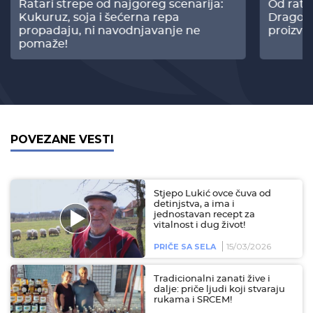
Ratari strepe od najgoreg scenarija:
Od rata
Kukuruz, soja i šećerna repa
Dragomi
propadaju, ni navodnjavanje ne
proizvo
pomaže!
POVEZANE VESTI
Stjepo Lukić ovce čuva od
detinjstva, a ima i
jednostavan recept za
vitalnost i dug život!
15/03/2026
PRIČE SA SELA
Tradicionalni zanati žive i
dalje: priče ljudi koji stvaraju
rukama i SRCEM!