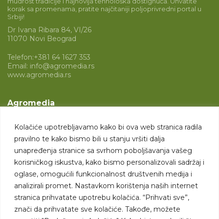
mudrost tradicije i najnovija tehnološka dostignuća. Uhvatite
korak sa promenama, pratite najčitaniji poljoprivredni portal u
Srbiji!
Dr Ivana Ribara 84, VI/26
11070 Novi Beograd
Telefon:
+381 64 1627 353
Email:
info@agromedia.rs
www.agromedia.rs
Agromedia
O nama
Kolačiće upotrebljavamo kako bi ova web stranica radila
Svet poljoprivrede
pravilno te kako bismo bili u stanju vršiti dalja
Marketing usluge
unapređenja stranice sa svrhom poboljšavanja vašeg
korisničkog iskustva, kako bismo personalizovali sadržaj i
Tražimo saradnike
oglase, omogućili funkcionalnost društvenih medija i
analizirali promet. Nastavkom korištenja naših internet
Kontakt
stranica prihvatate upotrebu kolačića. “Prihvati sve”,
znači da prihvatate sve kolačiće. Takođe, možete
Kontakt