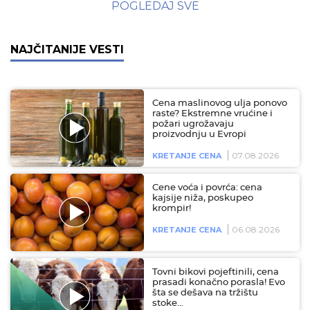
POGLEDAJ SVE
NAJČITANIJE VESTI
Cena maslinovog ulja ponovo
raste? Ekstremne vrućine i
požari ugrožavaju
proizvodnju u Evropi
07.08.2026
KRETANJE CENA
Cene voća i povrća: cena
kajsije niža, poskupeo
krompir!
06.08.2026
KRETANJE CENA
Tovni bikovi pojeftinili, cena
prasadi konačno porasla! Evo
šta se dešava na tržištu
stoke…