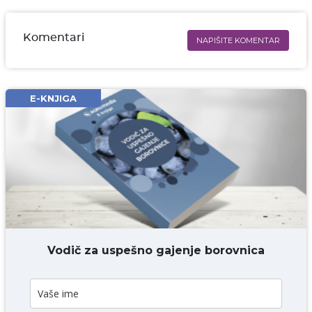
Komentari
NAPIŠITE KOMENTAR
Ime i prezime* obavezno
Email* obavezno
E-KNJIGA
Komentar* obavezno
DODAJ KOMENTAR
Vodič za uspešno gajenje borovnica