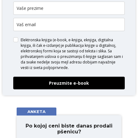
Elektronska knjiga (e-book, e-knjiga, eknjiga, digitalna
knjiga, ili čak e-izdanje) je publikacija knjige u digitalnoj,
elektronskoj formi koja se sastoji od teksta i slika. Sa
prihvatanjem uslova o
preuzimanju E-knjige
saglasan sam i
da svake nedelje svoju mejl adresu dobijam najvažnije
vesti iz sveta poljoprivrede.
Preuzmite e-book
ANKETA
Po kojoj ceni biste danas prodali
pšenicu?