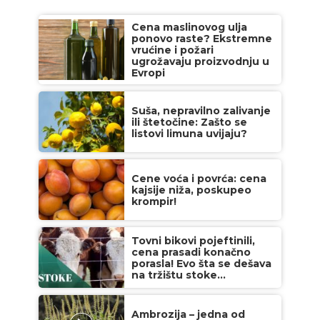
Cena maslinovog ulja
ponovo raste? Ekstremne
vrućine i požari
ugrožavaju proizvodnju u
Evropi
Suša, nepravilno zalivanje
ili štetočine: Zašto se
listovi limuna uvijaju?
Cene voća i povrća: cena
kajsije niža, poskupeo
krompir!
Tovni bikovi pojeftinili,
cena prasadi konačno
porasla! Evo šta se dešava
na tržištu stoke...
Ambrozija – jedna od