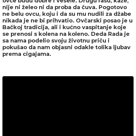
ovce budu dobre i vesele. Drugu rasu, kaže,
nije ni želeo ni da proba da čuva. Pogotovo
ne belu ovcu, koju i da su mu nudili za džabe
nikada je ne bi prihvatio. Ovčarski posao je u
Bačkoj tradicija, ali i kućno vaspitanje koje
se prenosi s kolena na koleno. Deda Rada je
sa nama podelio svoju životnu priču i
pokušao da nam objasni odakle tolika ljubav
prema cigajama.