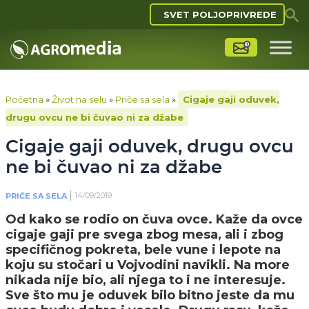
SVET POLJOPRIVREDE
Početna
»
Život na selu
»
Priče sa sela
»
Cigaje gaji oduvek,
drugu ovcu ne bi čuvao ni za džabe
Cigaje gaji oduvek, drugu ovcu
ne bi čuvao ni za džabe
14/09/2019
PRIČE SA SELA
Od kako se rodio on čuva ovce. Kaže da ovce
cigaje gaji pre svega zbog mesa, ali i zbog
specifičnog pokreta, bele vune i lepote na
koju su stočari u Vojvodini navikli. Na more
nikada nije bio, ali njega to i ne interesuje.
Sve što mu je oduvek bilo bitno jeste da mu