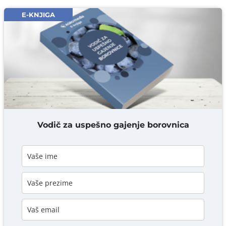
Email* obavezno
E-KNJIGA
Komentar* obavezno
DODAJ KOMENTAR
Vodič za uspešno gajenje borovnica