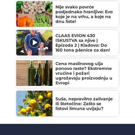
Nije svako povrće
podjednako hranljivo: Evo
koje je na vrhu, a koje na
dnu liste!
CLAAS EVION 430
ISKUSTVA sa njive |
Epizoda 2 | Kladovo: Do
160 tona pšenice za dan!
Cena maslinovog ulja
ponovo raste? Ekstremne
vrućine i požari
ugrožavaju proizvodnju u
Evropi
Suša, nepravilno zalivanje
ili štetočine: Zašto se
listovi limuna uvijaju?