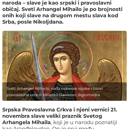
naroda – slave je kao srpski i pravoslavni
običaj. Sveti Arhangel Mihailo je po brojnosti
onih koji slave na drugom mestu slava kod
Srba, posle Nikoljdana.
Sveti Arhangel Mihailo, vođa nebeske vojske i čuvar
pravoslavne vere © Milanko Danilovic /Agromedia
Srpska Pravoslavna Crkva i njeni vernici 21.
novembra slave veliki praznik Svetog
Arhangela Mihaila
, koji je u narodu poznatiji
kao Aranđelovdan. On je prvi među