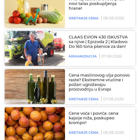
novi talas poskupljenja
hrane!
08.08.2026
KRETANJE CENA
CLAAS EVION 430 ISKUSTVA
sa njive | Epizoda 2 | Kladovo:
Do 160 tona pšenice za dan!
07.08.2026
MEHANIZACIJA
Cena maslinovog ulja ponovo
raste? Ekstremne vrućine i
požari ugrožavaju
proizvodnju u Evropi
07.08.2026
KRETANJE CENA
Cene voća i povrća: cena
kajsije niža, poskupeo
krompir!
06.08.2026
KRETANJE CENA