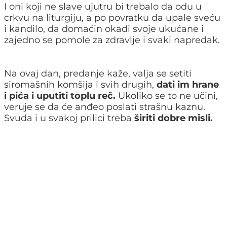
I oni koji ne slave ujutru bi trebalo da odu u
crkvu na liturgiju, a po povratku da upale sveću
i kandilo, da domaćin okadi svoje ukućane i
zajedno se pomole za zdravlje i svaki napredak.
Na ovaj dan, predanje kaže, valja se setiti
siromašnih komšija i svih drugih,
dati im hrane
i pića i uputiti toplu reč.
Ukoliko se to ne učini,
veruje se da će anđeo poslati strašnu kaznu.
Svuda i u svakoj prilici treba
širiti dobre misli.