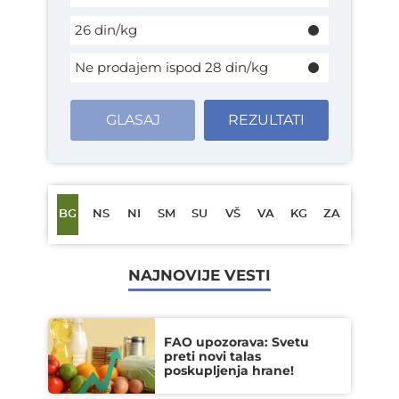
26 din/kg
Ne prodajem ispod 28 din/kg
GLASAJ
REZULTATI
BG
NS
NI
SM
SU
VŠ
VA
KG
ZA
NAJNOVIJE VESTI
FAO upozorava: Svetu
preti novi talas
poskupljenja hrane!