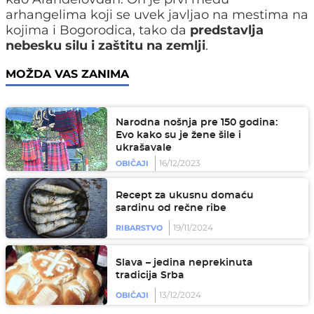
arhangelima koji se uvek javljao na mestima na
kojima i Bogorodica, tako da
predstavlja
nebesku silu i zaštitu na zemlji
.
MOŽDA VAS ZANIMA
Narodna nošnja pre 150 godina:
Evo kako su je žene šile i
ukrašavale
16/12/2023
OBIČAJI
Recept za ukusnu domaću
sardinu od rečne ribe
19/11/2024
RIBARSTVO
Slava – jedina neprekinuta
tradicija Srba
13/12/2024
OBIČAJI