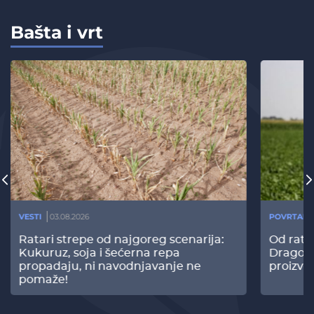
Bašta i vrt
VESTI
03.08.2026
POVRTARS
Ratari strepe od najgoreg scenarija:
Od rata
Kukuruz, soja i šećerna repa
Dragomi
propadaju, ni navodnjavanje ne
proizvo
pomaže!