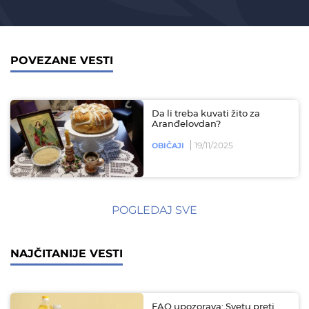
POVEZANE VESTI
Da li treba kuvati žito za
Aranđelovdan?
19/11/2025
OBIČAJI
POGLEDAJ SVE
NAJČITANIJE VESTI
FAO upozorava: Svetu preti