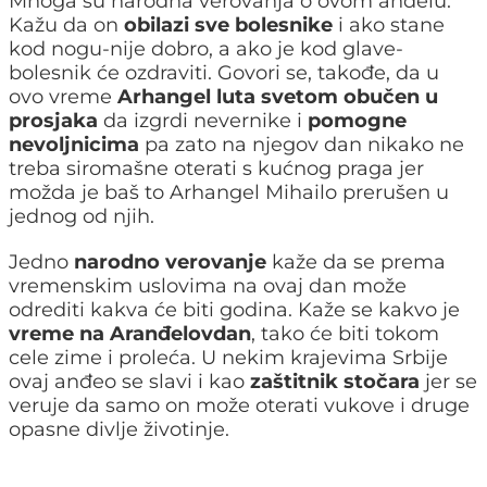
Mnoga su narodna verovanja o ovom anđelu.
Kažu da on
obilazi sve bolesnike
i ako stane
kod nogu-nije dobro, a ako je kod glave-
bolesnik će ozdraviti. Govori se, takođe, da u
ovo vreme
Arhangel luta svetom obučen u
prosjaka
da izgrdi nevernike i
pomogne
nevoljnicima
pa zato na njegov dan nikako ne
treba siromašne oterati s kućnog praga jer
možda je baš to Arhangel Mihailo prerušen u
jednog od njih.
Jedno
narodno verovanje
kaže da se prema
vremenskim uslovima na ovaj dan može
odrediti kakva će biti godina. Kaže se kakvo je
vreme na Aranđelovdan
, tako će biti tokom
cele zime i proleća. U nekim krajevima Srbije
ovaj anđeo se slavi i kao
zaštitnik stočara
jer se
veruje da samo on može oterati vukove i druge
opasne divlje životinje.