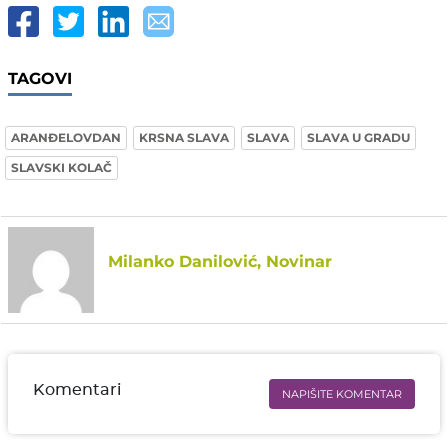
TAGOVI
ARANĐELOVDAN
KRSNA SLAVA
SLAVA
SLAVA U GRADU
SLAVSKI KOLAČ
Milanko Danilović, Novinar
Komentari
NAPIŠITE KOMENTAR
Ime i prezime* obavezno