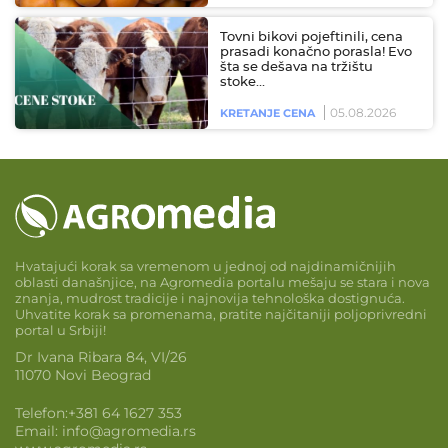
Tovni bikovi pojeftinili, cena
prasadi konačno porasla! Evo
šta se dešava na tržištu
stoke…
05.08.2026
KRETANJE CENA
Hvatajući korak sa vremenom u jednoj od najdinamičnijih
oblasti današnjice, na Agromedia portalu mešaju se stara i nova
znanja, mudrost tradicije i najnovija tehnološka dostignuća.
Uhvatite korak sa promenama, pratite najčitaniji poljoprivredni
portal u Srbiji!
Dr Ivana Ribara 84, VI/26
11070 Novi Beograd
Telefon:
+381 64 1627 353
Email:
info@agromedia.rs