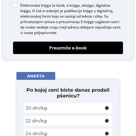
Elektronska knjiga (e-book, e-knjiga, eknjiga, digitalna
knjiga, ili čak e-izdanje) je publikacija knjige u digitalnoj,
elektronskoj formi koja se sastoji od teksta i slika. Sa
prihvatanjem uslova o
preuzimanju E-knjige
saglasan sam i
da svake nedelje svoju mejl adresu dobijam najvažnije vesti
iz sveta poljoprivrede.
Preuzmite e-book
ANKETA
Po kojoj ceni biste danas prodali
pšenicu?
20 din/kg
22 din/kg
24 din/kg