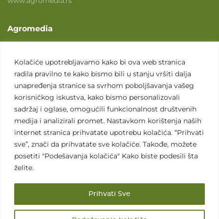
www.agromedia.rs
Agromedia
O nama
Svet poljoprivrede
Kolačiće upotrebljavamo kako bi ova web stranica
radila pravilno te kako bismo bili u stanju vršiti dalja
Marketing usluge
unapređenja stranice sa svrhom poboljšavanja vašeg
Tražimo saradnike
korisničkog iskustva, kako bismo personalizovali
sadržaj i oglase, omogućili funkcionalnost društvenih
Kontakt
medija i analizirali promet. Nastavkom korištenja naših
internet stranica prihvatate upotrebu kolačića. “Prihvati
Kontakt
sve”, znači da prihvatate sve kolačiće. Takođe, možete
posetiti "Podešavanja kolačića" Kako biste podesili šta
želite.
Prihvati Sve
Sva prava zadržana. 2007 - 2026. © Agromedia d.o.o.