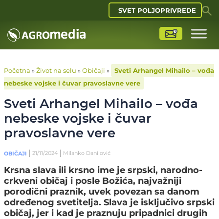
SVET POLJOPRIVREDE
Početna
»
Život na selu
»
Običaji
»
Sveti Arhangel Mihailo – vođa
nebeske vojske i čuvar pravoslavne vere
Sveti Arhangel Mihailo – vođa
nebeske vojske i čuvar
pravoslavne vere
21/11/2024
Milanko Danilović
OBIČAJI
Krsna slava ili krsno ime je srpski, narodno-
crkveni običaj i posle Božića, najvažniji
porodični praznik, uvek povezan sa danom
određenog svetitelja. Slava je isključivo srpski
običaj, jer i kad je praznuju pripadnici drugih