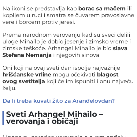
Na ikoni se predstavlja kao
borac sa mačem
ili
kopljem u ruci i smatra se čuvarem pravoslavne
vere i borcem protiv jeresi.
Prema narodnom verovanju kad su sveci delili
uloge Mihailo je dobio jesenje i zimsko vreme i
zimske teškoće. Arhangel Mihailo je bio
slava
Stefana Nemanja
i njegovih sinova.
Oni koji na ovaj sveti dan ispolje najvažnije
hrišćanske vrline
mogu očekivati
blagost
ovog svetitelja
koji će im ispuniti i onu najveću
želju.
Da li treba kuvati žito za Aranđelovdan?
Sveti Arhangel Mihailo –
verovanja i običaji