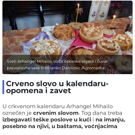
Sveti Arhangel Mihailo, vođa nebeske vojske i čuvar
pravoslavne vere © Milanko Danilovic /Agromedia
Crveno slovo u kalendaru-
opomena i zavet
U crkvenom kalendaru Arhangel Mihailo
oznečen je
crvenim slovom
. Tog dana treba
izbegavati teške poslove u kući
i
na imanju,
posebno na njivi, u baštama, voćnjacima
.