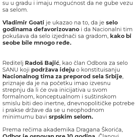
su u gradu i imaju mogućnost da ne gube vezu
sa selom.
Vladimir Goati
je ukazao na to, da je
selo
godinama defavorizovano
i da Nacionalni tim
pokušava da selo izjednači sa gradom,
kako bi
seobe bile mnogo ređe.
Reditelj
Radoš Bajić
, kao član Odbora za selo
SANU koji
podržava ideju
o konstituisanju
Nacionalnog tima za preporod sela Srbije
,
priznaje da je na početku imao izvesnu
strepnju da li će ova inicijativa u svom
formalnom, konceptualnom i suštinskom
smislu biti deo inertne, dnevnopolitičke potrebe
i prakse države da se u neophodnom
minimumu bavi
srpskim selom.
Prema rečima akademika Dragana Škorića,
Odbor je osnovan pre 10 godina.
Članovi