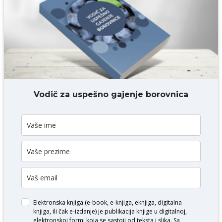
Komentar* obavezno
DODAJ KOMENTAR
Vodič za uspešno gajenje borovnica
Elektronska knjiga (e-book, e-knjiga, eknjiga, digitalna
knjiga, ili čak e-izdanje) je publikacija knjige u digitalnoj,
elektronskoj formi koja se sastoji od teksta i slika. Sa