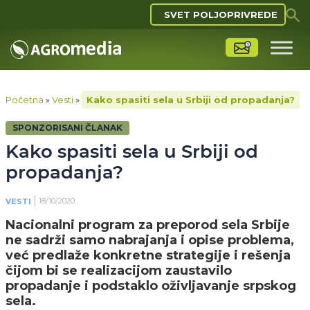
SVET POLJOPRIVREDE
Početna
»
Vesti
»
Kako spasiti sela u Srbiji od propadanja?
SPONZORISANI ČLANAK
Kako spasiti sela u Srbiji od
propadanja?
18/10/2020
VESTI
Nacionalni program za preporod sela Srbije
ne sadrži samo nabrajanja i opise problema,
već predlaže konkretne strategije i rešenja
čijom bi se realizacijom zaustavilo
propadanje i podstaklo oživljavanje srpskog
sela.