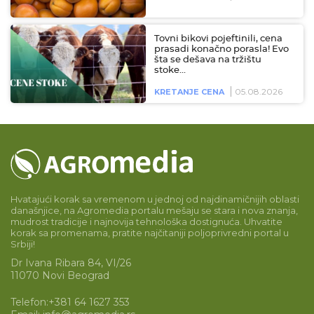
Tovni bikovi pojeftinili, cena
prasadi konačno porasla! Evo
šta se dešava na tržištu
stoke…
05.08.2026
KRETANJE CENA
Hvatajući korak sa vremenom u jednoj od najdinamičnijih oblasti
današnjice, na Agromedia portalu mešaju se stara i nova znanja,
mudrost tradicije i najnovija tehnološka dostignuća. Uhvatite
korak sa promenama, pratite najčitaniji poljoprivredni portal u
Srbiji!
Dr Ivana Ribara 84, VI/26
11070 Novi Beograd
Telefon:
+381 64 1627 353