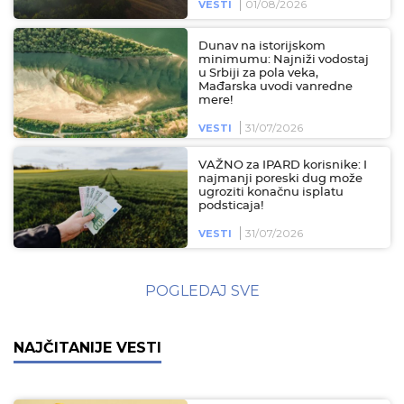
01/08/2026
VESTI
Dunav na istorijskom
minimumu: Najniži vodostaj
u Srbiji za pola veka,
Mađarska uvodi vanredne
mere!
31/07/2026
VESTI
VAŽNO za IPARD korisnike: I
najmanji poreski dug može
ugroziti konačnu isplatu
podsticaja!
31/07/2026
VESTI
POGLEDAJ SVE
NAJČITANIJE VESTI