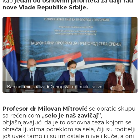
kao
jedan od osnovnih prioriteta za dalji rad
nove Vlade Republike Srbije.
Kabinet ministra zaduženog za regionalni razvoj
Profesor dr Milovan Mitrović
se obratio skupu
sa rečenicom
„selo je naš zavičaj”
,
objašnjavajući da je to osnovna teza kojom se
obraća ljudima poreklom sa sela, čiji su roditelji
još uvek tamo ili su im ostale njive i kuće, a oni