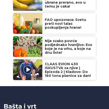
ubrane prerano, evo u
čemu je caka!
FAO upozorava: Svetu
preti novi talas
poskupljenja hrane!
Nije svako povrće
podjednako hranljivo: Evo
koje je na vrhu, a koje na
dnu liste!
CLAAS EVION 430
ISKUSTVA sa njive |
Epizoda 2 | Kladovo: Do
160 tona pšenice za dan!
Bašta i vrt