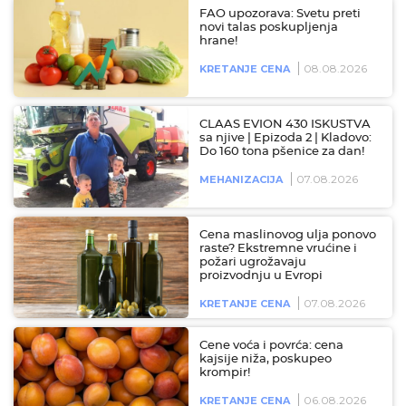
FAO upozorava: Svetu preti
novi talas poskupljenja
hrane!
08.08.2026
KRETANJE CENA
CLAAS EVION 430 ISKUSTVA
sa njive | Epizoda 2 | Kladovo:
Do 160 tona pšenice za dan!
07.08.2026
MEHANIZACIJA
Cena maslinovog ulja ponovo
raste? Ekstremne vrućine i
požari ugrožavaju
proizvodnju u Evropi
07.08.2026
KRETANJE CENA
Cene voća i povrća: cena
kajsije niža, poskupeo
krompir!
06.08.2026
KRETANJE CENA