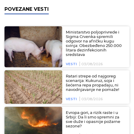
POVEZANE VESTI
Ministarstvo poljoprivrede i
Sigma Crvenka spremili
odgovor na afričku kugu
svinja: Obezbeđeno 250.000
litara dezinfekcionih
sredstava
03/08/2026
VESTI
Ratari strepe od najgoreg
scenarija: Kukuruz, soja i
šećerna repa propadaju, ni
navodnjavanje ne pomaže!
03/08/2026
VESTI
Evropa gori, a rizik raste i u
Srbiji: Da li smo spremni za
sve duže i opasnije požarne
sezone?