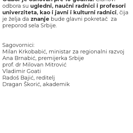
odbora su
ugledni, naučni radnici i profesori
univerziteta, kao i javni i kulturni radnici
, čija
je želja da
znanje
bude glavni pokretač za
preporod sela Srbije.
Sagovornici:
Milan Krkobabić, ministar za regionalni razvoj
Ana Brnabić, premijerka Srbije
prof. dr Milovan Mitrović
Vladimir Goati
Radoš Bajić, reditelj
Dragan Škorić, akademik