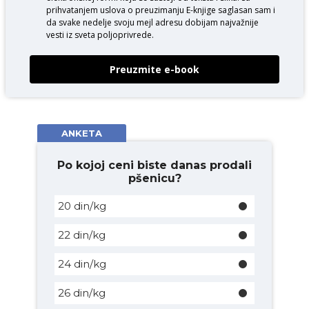
prihvatanjem uslova o
preuzimanju E-knjige
saglasan sam i
da svake nedelje svoju mejl adresu dobijam najvažnije
vesti iz sveta poljoprivrede.
Preuzmite e-book
ANKETA
Po kojoj ceni biste danas prodali
pšenicu?
20 din/kg
22 din/kg
24 din/kg
26 din/kg