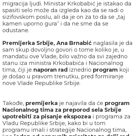
migracija ljudi. Ministar Krkobabić je istakao da
spasiti selo može da izgleda kao da se radi o
sizifovskom poslu, ali da je on za to da se „taj
kamen uporno gura“ i da ne sme da se
odustane.
Premijerka Srbije, Ana Brnabić
naglasila je da
sam skup dovoljno govori o tome koliko je, u
mandatu ove Vlade, bilo važno da svi zajedno
stanu iza ministra Krkobabića i Nacionalnog
tima, čiji je
naporan rad
iznedrio
program
koji
je došao u pravom trenutku, pred formiranje
nove Vlade Republike Srbije.
Takođe,
premijerka
je najavila da će
program
Nacionalnog tima za preporod sela Srbije
upotrebiti za pisanje ekspozea
i programa za
Vladu Republike Srbije, kako bi u tom
programu imali i strategije Nacionalnog tima,