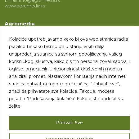
Email:
info@agromedia.rs
www.agromedia.rs
Agromedia
O nama
Kolačiće upotrebljavamo kako bi ova web stranica radila
Svet poljoprivrede
pravilno te kako bismo bili u stanju vršiti dalja
Marketing usluge
unapređenja stranice sa svrhom poboljšavanja vašeg
korisničkog iskustva, kako bismo personalizovali sadržaj i
Tražimo saradnike
oglase, omogućili funkcionalnost društvenih medija i
analizirali promet. Nastavkom korištenja naših internet
Kontakt
stranica prihvatate upotrebu kolačića. “Prihvati sve”,
znači da prihvatate sve kolačiće. Takođe, možete
Kontakt
posetiti "Podešavanja kolačića" Kako biste podesili šta
želite.
Prihvati Sve