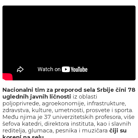
Nacionalni tim za preporod sela Srbije
čini 78
uglednih javnih ličnosti
iz oblasti
poljoprivrede, agroekonomije, infrastrukture,
zdravstva, kulture, umetnosti, prosvete i sporta.
Među njima je 37 univerzitetskih profesora, više
šefova katedri, direktora instituta, kao i slavnih
reditelja, glumaca, pesnika i muzičara
čiji su
koreni na selu.