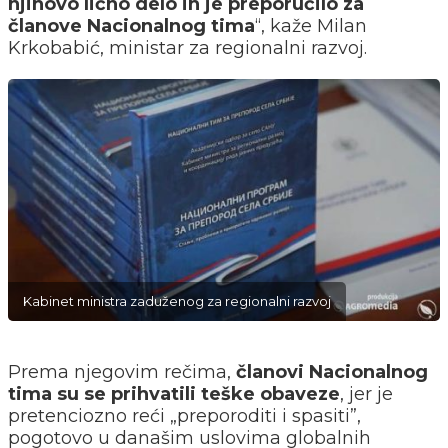
njihovo lično delo ih je preporučilo za
članove Nacionalnog tima
“, kaže Milan
Krkobabić, ministar za regionalni razvoj.
Kabinet ministra zaduženog za regionalni razvoj
Prema njegovim rečima,
članovi Nacionalnog
tima su se prihvatili teške obaveze
, jer je
pretenciozno reći „preporoditi i spasiti”,
pogotovo u današim uslovima globalnih