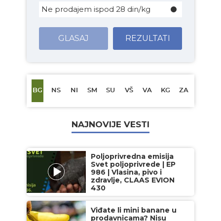
Ne prodajem ispod 28 din/kg
GLASAJ
REZULTATI
BG
NS
NI
SM
SU
VŠ
VA
KG
ZA
NAJNOVIJE VESTI
Poljoprivredna emisija
Svet poljoprivrede | EP
986 | Vlasina, pivo i
zdravlje, CLAAS EVION
430
Viđate li mini banane u
prodavnicama? Nisu