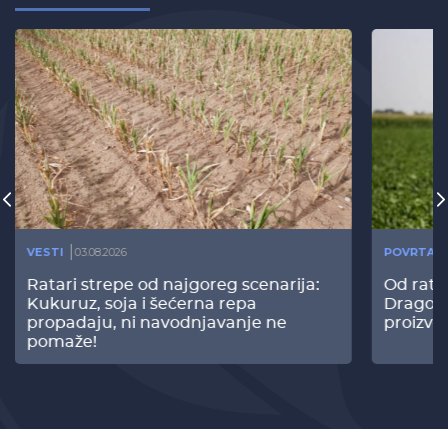
VESTI
03.08.2026
POVRTAR
Ratari strepe od najgoreg scenarija:
Od rata
Kukuruz, soja i šećerna repa
Dragomi
propadaju, ni navodnjavanje ne
proizvo
pomaže!