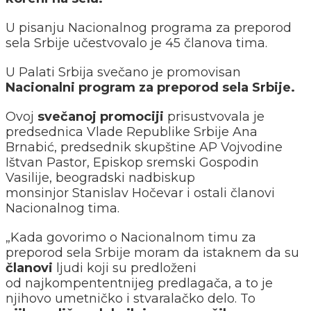
U pisanju Nacionalnog programa za preporod
sela Srbije učestvovalo je 45 članova tima.
U Palati Srbija svečano je promovisan
Nacionalni program za preporod sela Srbije.
Ovoj
svečanoj promociji
prisustvovala je
predsednica Vlade Republike Srbije Ana
Brnabić, predsednik skupštine AP Vojvodine
Ištvan Pastor, Episkop sremski Gospodin
Vasilije, beogradski nadbiskup
monsinjor Stanislav Hočevar i ostali članovi
Nacionalnog tima.
„Kada govorimo o Nacionalnom timu za
preporod sela Srbije moram da istaknem da su
članovi
ljudi koji su predloženi
od najkompententnijeg predlagača, a to je
njihovo umetničko i stvaralačko delo. To