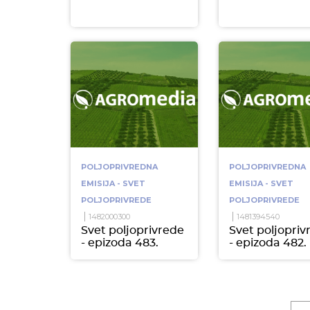
POLJOPRIVREDNA
POLJOPRIVREDNA
EMISIJA - SVET
EMISIJA - SVET
POLJOPRIVREDE
POLJOPRIVREDE
1482000300
1481394540
Svet poljoprivrede
Svet poljopriv
- epizoda 483.
- epizoda 482.