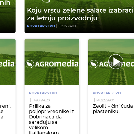
nih
Koju vrstu zelene salate izabrati
za letnju proizvodnju
POVRTARSTVO
1523561400
POVRTARSTVO
POVRTARSTVO
1490197620
1482229200
reni,
Prilika za
Zeolit – čini čuda
ce
poljoprivrednike iz
plasteniku!
ca
Dobrinaca da
sarađuju sa
velikom
italijanskom