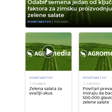
Odabir semena jedan od ključ
faktora za zimsku proizvodnju
zelene salate
POVRTARSTVO
1535142600
POVRTARSTVO
POVRTARSTVO
1512588600
1496091600
Zelena salata za
Povrtari preva
svačiji ukus
moraju da ba
500.000 glavi
zelene salate