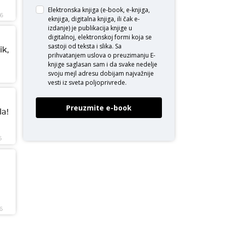
Elektronska knjiga (e-book, e-knjiga,
26
eknjiga, digitalna knjiga, ili čak e-
izdanje) je publikacija knjige u
digitalnoj, elektronskoj formi koja se
sastoji od teksta i slika. Sa
ik,
prihvatanjem uslova o
preuzimanju E-
knjige
saglasan sam i da svake nedelje
svoju mejl adresu dobijam najvažnije
vesti iz sveta poljoprivrede.
Preuzmite e-book
a!
6
6