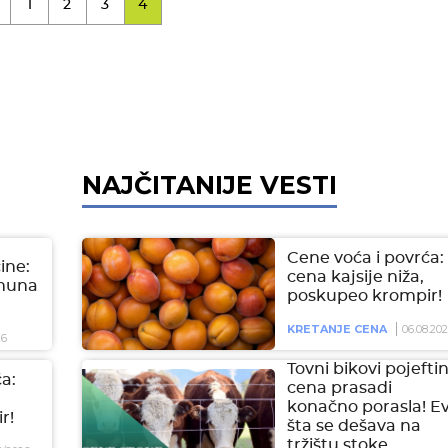
1
2
3
4
NAJČITANIJE VESTI
Cene voća i povrća:
čine:
cena kajsije niža,
imuna
poskupeo krompir!
KRETANJE CENA
06.08.20
26
Tovni bikovi pojeftini
a:
cena prasadi
konačno porasla! E
r!
šta se dešava na
tržištu stoke…