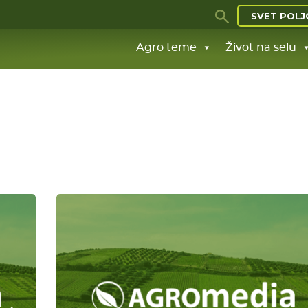
SVET POLJ
Agro teme
Život na selu