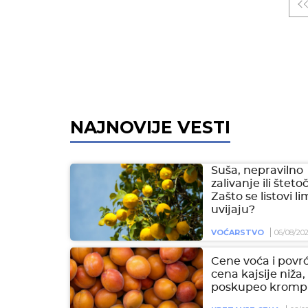
NAJNOVIJE VESTI
Suša, nepravilno
zalivanje ili šteto
Zašto se listovi l
uvijaju?
VOĆARSTVO
06/08/20
Cene voća i povrć
cena kajsije niža,
poskupeo krompi