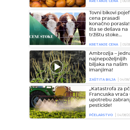
KRETANJE CENA
06/0
Tovni bikovi pojeft
cena prasadi
konačno porasla!
šta se dešava na
tržištu stoke...
KRETANJE CENA
05/0
Ambrozija – jedn
najnepoželjnijih
biljaka na našim
imanjima!
ZAŠTITA BILJA
04/08/
„Katastrofa za pč
Francuska vraća
upotrebu zabran
pesticide!
PČELARSTVO
04/08/2