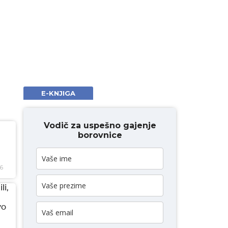
E-KNJIGA
Vodič za uspešno gajenje
borovnice
26
li,
vo