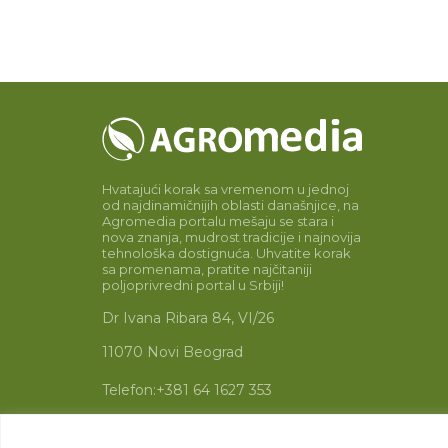
Hvatajući korak sa vremenom u jednoj
od najdinamičnijih oblasti današnjice, na
Agromedia portalu mešaju se stara i
nova znanja, mudrost tradicije i najnovija
tehnološka dostignuća. Uhvatite korak
sa promenama, pratite najčitaniji
poljoprivredni portal u Srbiji!
Dr Ivana Ribara 84, VI/26
11070 Novi Beograd
Telefon:
+381 64 1627 353
Email:
info@agromedia.rs