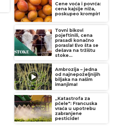
Cene voća i povrća:
cena kajsije niža,
poskupeo krompir!
Tovni bikovi
pojeftinili, cena
prasadi konačno
porasla! Evo šta se
dešava na tržištu
stoke...
Ambrozija – jedna
od najnepoželjnijih
biljaka na našim
imanjima!
„Katastrofa za
pčele": Francuska
vraća u upotrebu
zabranjene
pesticide!