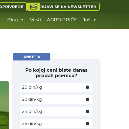
PRIJAVI SE NA NEWSLETTER
OPRIVREDE
Blog
Vesti
AGRO PRIČE
Još
ANKETA
Po kojoj ceni biste danas
prodali pšenicu?
20 din/kg
22 din/kg
24 din/kg
26 din/kg