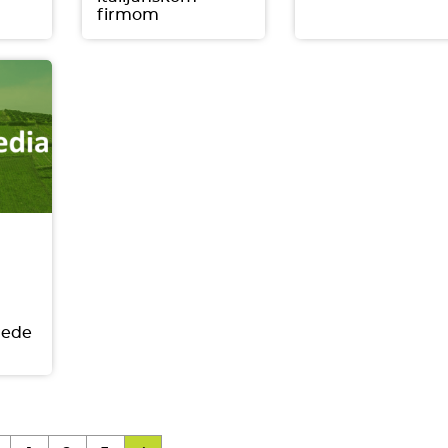
firmom
rede