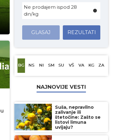
Ne prodajem ispod 28
din/kg
GLASAJ
REZULTATI
BG
NS
NI
SM
SU
VŠ
VA
KG
ZA
NAJNOVIJE VESTI
Suša, nepravilno
 u
zalivanje ili
štetočine: Zašto se
listovi limuna
uvijaju?