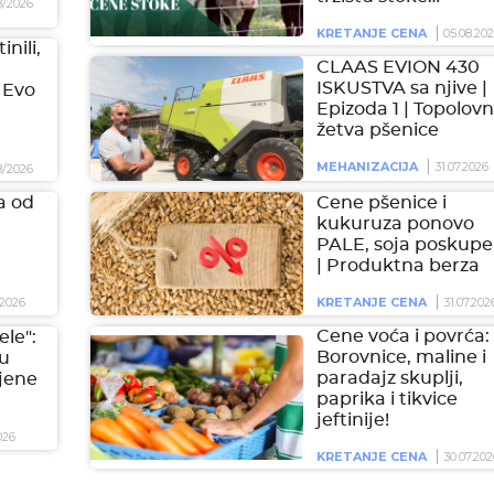
8/2026
KRETANJE CENA
05.08.20
inili,
CLAAS EVION 430
ISKUSTVA sa njive |
 Evo
Epizoda 1 | Topolovn
žetva pšenice
MEHANIZACIJA
31.07.2026
8/2026
a od
Cene pšenice i
kukuruza ponovo
PALE, soja poskupel
| Produktna berza
2026
KRETANJE CENA
31.07.202
Cene voća i povrća:
ele":
Borovnice, maline i
 u
paradajz skuplji,
jene
paprika i tikvice
jeftinije!
026
KRETANJE CENA
30.07.202