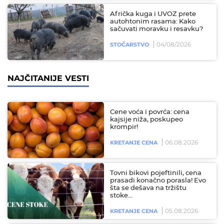
Afrička kuga i UVOZ prete
autohtonim rasama: Kako
sačuvati moravku i resavku?
04/08/2026
STOČARSTVO
NAJČITANIJE VESTI
Cene voća i povrća: cena
kajsije niža, poskupeo
krompir!
06.08.2026
KRETANJE CENA
Tovni bikovi pojeftinili, cena
prasadi konačno porasla! Evo
šta se dešava na tržištu
stoke…
05.08.2026
KRETANJE CENA