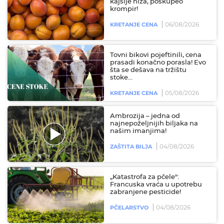
kajsije niža, poskupeo
krompir!
06/08/2026
KRETANJE CENA
Tovni bikovi pojeftinili, cena
prasadi konačno porasla! Evo
šta se dešava na tržištu
stoke...
05/08/2026
KRETANJE CENA
Ambrozija – jedna od
najnepoželjnijih biljaka na
našim imanjima!
04/08/2026
ZAŠTITA BILJA
„Katastrofa za pčele":
Francuska vraća u upotrebu
zabranjene pesticide!
04/08/2026
PČELARSTVO