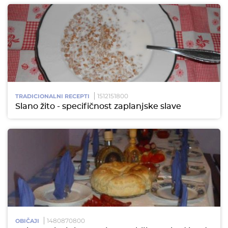
1512151800
TRADICIONALNI RECEPTI
Slano žito - specifičnost zaplanjske slave
1480870800
OBIČAJI