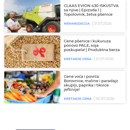
CLAAS EVION 430 ISKUSTVA
sa njive | Epizoda 1 |
Topolovnik, žetva pšenice
31.07.2026
MEHANIZACIJA
Cene pšenice i kukuruza
ponovo PALE, soja
poskupela! | Produktna berza
31.07.2026
KRETANJE CENA
Cene voća i povrća:
Borovnice, maline i paradajz
skuplji, paprika i tikvice
jeftinije!
30.07.2026
KRETANJE CENA