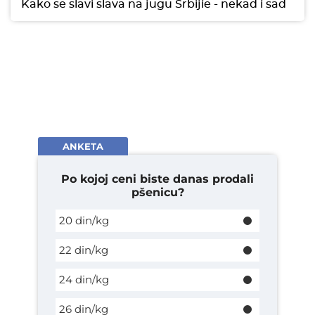
Kako se slavi slava na jugu Srbijie - nekad i sad
ANKETA
Po kojoj ceni biste danas prodali
pšenicu?
20 din/kg
22 din/kg
24 din/kg
26 din/kg