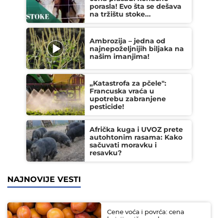
porasla! Evo šta se dešava
na tržištu stoke...
Ambrozija – jedna od
najnepoželjnijih biljaka na
našim imanjima!
„Katastrofa za pčele":
Francuska vraća u
upotrebu zabranjene
pesticide!
Afrička kuga i UVOZ prete
autohtonim rasama: Kako
sačuvati moravku i
resavku?
NAJNOVIJE VESTI
Cene voća i povrća: cena