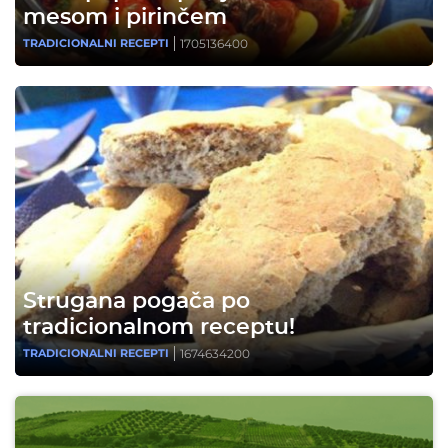
mesom i pirinčem
1705136400
TRADICIONALNI RECEPTI
Strugana pogača po
tradicionalnom receptu!
1674634200
TRADICIONALNI RECEPTI