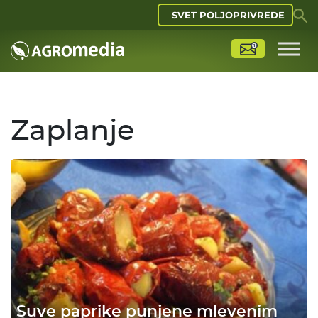
SVET POLJOPRIVREDE
Zaplanje
Suve paprike punjene mlevenim