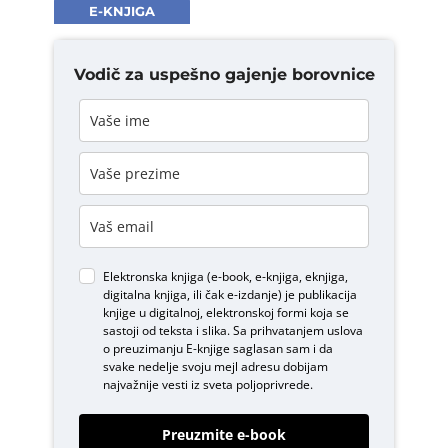
E-KNJIGA
Vodič za uspešno gajenje borovnice
Elektronska knjiga (e-book, e-knjiga, eknjiga,
digitalna knjiga, ili čak e-izdanje) je publikacija
knjige u digitalnoj, elektronskoj formi koja se
sastoji od teksta i slika. Sa prihvatanjem uslova
o
preuzimanju E-knjige
saglasan sam i da
svake nedelje svoju mejl adresu dobijam
najvažnije vesti iz sveta poljoprivrede.
Preuzmite e-book