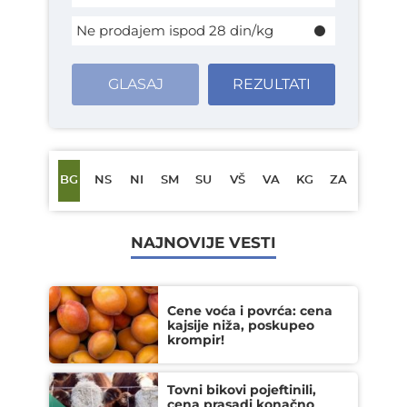
Ne prodajem ispod 28 din/kg
GLASAJ
REZULTATI
BG
NS
NI
SM
SU
VŠ
VA
KG
ZA
NAJNOVIJE VESTI
Cene voća i povrća: cena
kajsije niža, poskupeo
krompir!
Tovni bikovi pojeftinili,
cena prasadi konačno