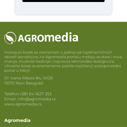
Hvatajući korak sa vremenom u jednoj od najdinamičnijih
oblasti današnjice, na Agromedia portalu mešaju se stara i nova
znanja, mudrost tradicije i najnovija tehnološka dostignuća.
Uhvatite korak sa promenama, pratite najčitaniji poljoprivredni
portal u Srbiji!
Dr Ivana Ribara 84, VI/26
11070 Novi Beograd
Telefon:
+381 64 1627 353
Email:
info@agromedia.rs
www.agromedia.rs
Agromedia