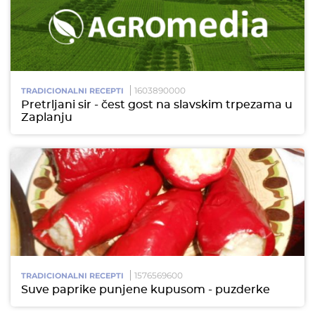
1603890000
TRADICIONALNI RECEPTI
Pretrljani sir - čest gost na slavskim trpezama u
Zaplanju
1576569600
TRADICIONALNI RECEPTI
Suve paprike punjene kupusom - puzderke