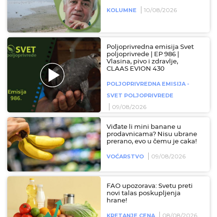
10/08/2026
KOLUMNE
Poljoprivredna emisija Svet
poljoprivrede | EP 986 |
Vlasina, pivo i zdravlje,
CLAAS EVION 430
POLJOPRIVREDNA EMISIJA -
SVET POLJOPRIVREDE
09/08/2026
Viđate li mini banane u
prodavnicama? Nisu ubrane
prerano, evo u čemu je caka!
09/08/2026
VOĆARSTVO
FAO upozorava: Svetu preti
novi talas poskupljenja
hrane!
08/08/2026
KRETANJE CENA