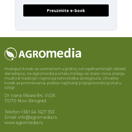
Preuzmite e-book
Hvatajući korak sa vremenom u jednoj od najdinamičnijih oblasti
današnjice, na Agromedia portalu mešaju se stara i nova znanja,
mudrost tradicije i najnovija tehnološka dostignuća. Uhvatite
korak sa promenama, pratite najčitaniji poljoprivredni portal u
Srbiji!
Dr Ivana Ribara 84, VI/26
11070 Novi Beograd
Telefon:
+381 64 1627 353
Email:
info@agromedia.rs
www.agromedia.rs