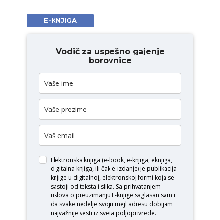
E-KNJIGA
Vodič za uspešno gajenje
borovnice
Elektronska knjiga (e-book, e-knjiga, eknjiga,
digitalna knjiga, ili čak e-izdanje) je publikacija
knjige u digitalnoj, elektronskoj formi koja se
sastoji od teksta i slika. Sa prihvatanjem
uslova o
preuzimanju E-knjige
saglasan sam i
da svake nedelje svoju mejl adresu dobijam
najvažnije vesti iz sveta poljoprivrede.