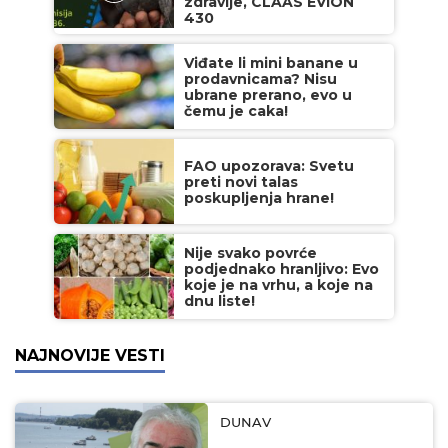
zdravlje, CLAAS EVION
430
Viđate li mini banane u
prodavnicama? Nisu
ubrane prerano, evo u
čemu je caka!
FAO upozorava: Svetu
preti novi talas
poskupljenja hrane!
Nije svako povrće
podjednako hranljivo: Evo
koje je na vrhu, a koje na
dnu liste!
NAJNOVIJE VESTI
DUNAV