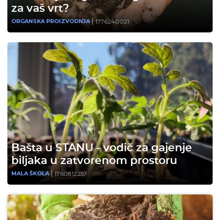
za vaš vrt?
1776240021
ORGANSKA PROIZVODNJA
Bašta u STANU - vodič za gajenje
biljaka u zatvorenom prostoru
1760812257
MALA ŠKOLA