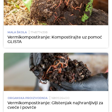
1748774398
MALA ŠKOLA
Vermikompostiranje: Kompostirajte uz pomoć
GLISTA
1689926400
ORGANSKA PROIZVODNJA
Vermikompostiranje: Glistenjak najhranljiviji za
cveće i povrće