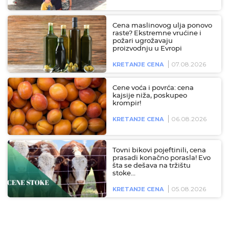
Cena maslinovog ulja ponovo
raste? Ekstremne vrućine i
požari ugrožavaju
proizvodnju u Evropi
07.08.2026
KRETANJE CENA
Cene voća i povrća: cena
kajsije niža, poskupeo
krompir!
06.08.2026
KRETANJE CENA
Tovni bikovi pojeftinili, cena
prasadi konačno porasla! Evo
šta se dešava na tržištu
stoke…
05.08.2026
KRETANJE CENA