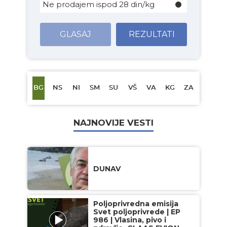
Ne prodajem ispod 28 din/kg
GLASAJ
REZULTATI
BG
NS
NI
SM
SU
VŠ
VA
KG
ZA
NAJNOVIJE VESTI
DUNAV
Poljoprivredna emisija
Svet poljoprivrede | EP
986 | Vlasina, pivo i