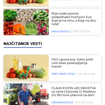
Nije svako povrće
podjednako hranljivo: Evo
koje je na vrhu, a koje na dnu
liste!
08/08/2026
MALA ŠKOLA
NAJČITANIJE VESTI
FAO upozorava: Svetu preti
novi talas poskupljenja
hrane!
08.08.2026
KRETANJE CENA
CLAAS EVION 430 ISKUSTVA
sa njive | Epizoda 2 | Kladovo:
Do 160 tona pšenice za dan!
07.08.2026
MEHANIZACIJA