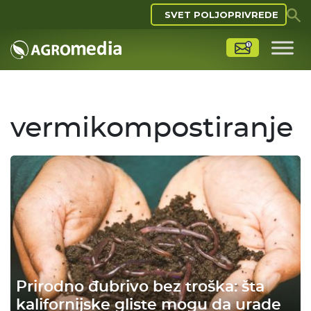
SVET POLJOPRIVREDE
vermikompostiranje
Prirodno đubrivo bez troška: šta
kalifornijske gliste mogu da urade