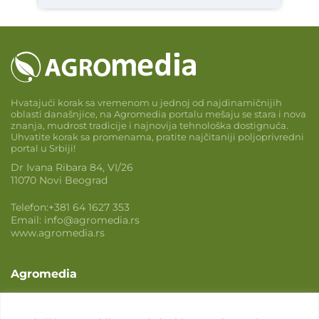
Hvatajući korak sa vremenom u jednoj od najdinamičnijih
oblasti današnjice, na Agromedia portalu mešaju se stara i nova
znanja, mudrost tradicije i najnovija tehnološka dostignuća.
Uhvatite korak sa promenama, pratite najčitaniji poljoprivredni
portal u Srbiji!
Dr Ivana Ribara 84, VI/26
11070 Novi Beograd
Telefon:
+381 64 1627 353
Email:
info@agromedia.rs
www.agromedia.rs
Agromedia
O nama