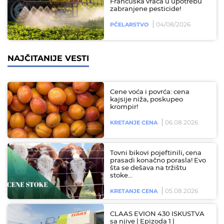
Francuska vraća u upotrebu
zabranjene pesticide!
04/08/2026
PČELARSTVO
NAJČITANIJE VESTI
Cene voća i povrća: cena
kajsije niža, poskupeo
krompir!
06.08.2026
KRETANJE CENA
Tovni bikovi pojeftinili, cena
prasadi konačno porasla! Evo
šta se dešava na tržištu
stoke…
05.08.2026
KRETANJE CENA
CLAAS EVION 430 ISKUSTVA
sa njive | Epizoda 1 |