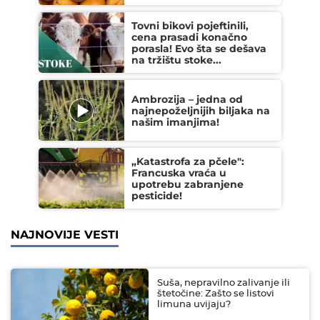
Tovni bikovi pojeftinili,
cena prasadi konačno
porasla! Evo šta se dešava
na tržištu stoke...
Ambrozija – jedna od
najnepoželjnijih biljaka na
našim imanjima!
„Katastrofa za pčele":
Francuska vraća u
upotrebu zabranjene
pesticide!
NAJNOVIJE VESTI
Suša, nepravilno zalivanje ili
štetočine: Zašto se listovi
limuna uvijaju?