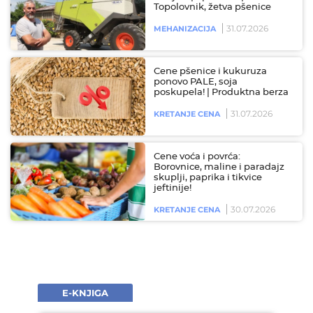
Topolovnik, žetva pšenice
31.07.2026
MEHANIZACIJA
Cene pšenice i kukuruza
ponovo PALE, soja
poskupela! | Produktna berza
31.07.2026
KRETANJE CENA
Cene voća i povrća:
Borovnice, maline i paradajz
skuplji, paprika i tikvice
jeftinije!
30.07.2026
KRETANJE CENA
E-KNJIGA