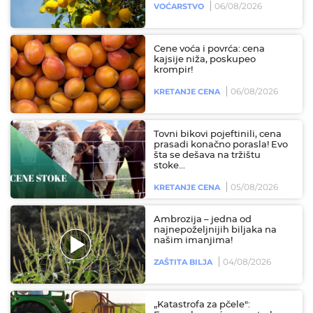
06/08/2026
VOĆARSTVO
Cene voća i povrća: cena
kajsije niža, poskupeo
krompir!
06/08/2026
KRETANJE CENA
Tovni bikovi pojeftinili, cena
prasadi konačno porasla! Evo
šta se dešava na tržištu
stoke...
05/08/2026
KRETANJE CENA
Ambrozija – jedna od
najnepoželjnijih biljaka na
našim imanjima!
04/08/2026
ZAŠTITA BILJA
„Katastrofa za pčele":