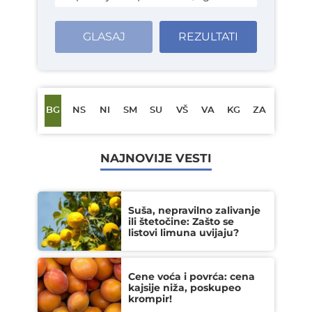
GLASAJ
REZULTATI
BG
NS
NI
SM
SU
VŠ
VA
KG
ZA
NAJNOVIJE VESTI
Suša, nepravilno zalivanje
ili štetočine: Zašto se
listovi limuna uvijaju?
Cene voća i povrća: cena
kajsije niža, poskupeo
krompir!