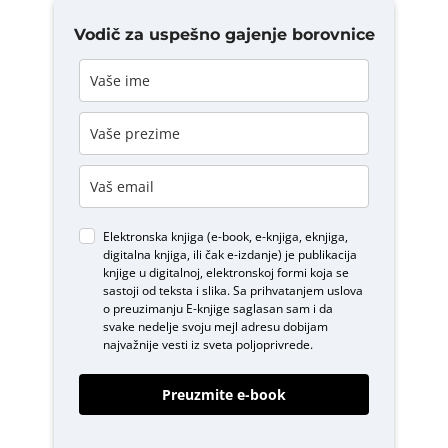
Vodič za uspešno gajenje borovnice
Elektronska knjiga (e-book, e-knjiga, eknjiga,
digitalna knjiga, ili čak e-izdanje) je publikacija
knjige u digitalnoj, elektronskoj formi koja se
sastoji od teksta i slika. Sa prihvatanjem uslova
o
preuzimanju E-knjige
saglasan sam i da
svake nedelje svoju mejl adresu dobijam
najvažnije vesti iz sveta poljoprivrede.
Preuzmite e-book