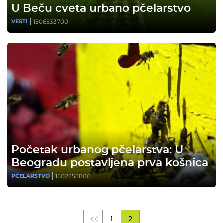
U Beču cveta urbano pčelarstvo
1506533700
VESTI
Početak urbanog pčelarstva: U
Beogradu postavljena prva košnica
1502353800
PČELARSTVO
1
2