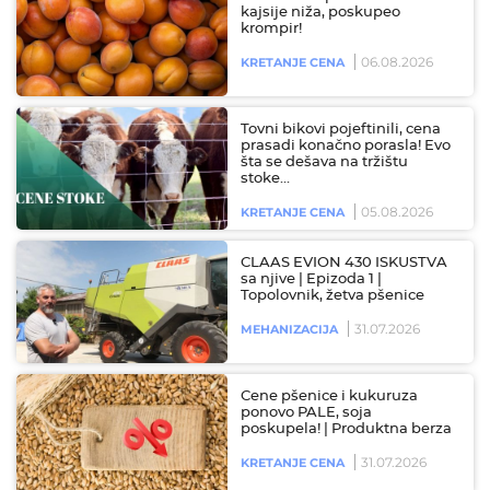
kajsije niža, poskupeo
krompir!
06.08.2026
KRETANJE CENA
Tovni bikovi pojeftinili, cena
prasadi konačno porasla! Evo
šta se dešava na tržištu
stoke…
05.08.2026
KRETANJE CENA
CLAAS EVION 430 ISKUSTVA
sa njive | Epizoda 1 |
Topolovnik, žetva pšenice
31.07.2026
MEHANIZACIJA
Cene pšenice i kukuruza
ponovo PALE, soja
poskupela! | Produktna berza
31.07.2026
KRETANJE CENA