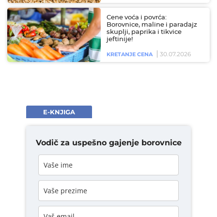
Cene voća i povrća:
Borovnice, maline i paradajz
skuplji, paprika i tikvice
jeftinije!
30.07.2026
KRETANJE CENA
E-KNJIGA
Vodič za uspešno gajenje borovnice