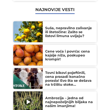
NAJNOVIJE VESTI
Suša, nepravilno zalivanje
ili štetočine: Zašto se
listovi limuna uvijaju?
Cene voća i povrća: cena
kajsije niža, poskupeo
krompir!
Tovni bikovi pojeftinili,
cena prasadi konačno
porasla! Evo šta se dešava
na tržištu stoke...
Ambrozija – jedna od
najnepoželjnijih biljaka na
našim imanjima!