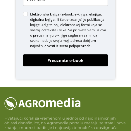
Elektronska knjiga (e-book, e-knjiga, eknjiga,
digitalna knjiga, ili čak e-izdanje) je publikacija
knjige u digitalnoj, elektronskoj formi koja se
sastoji od teksta i slika. Sa prihvatanjem uslova
o
preuzimanju E-knjige
saglasan sam i da
svake nedelje svoju mejl adresu dobijam
najvažnije vesti iz sveta poljoprivrede.
Preuzmite e-book
Hvatajući korak sa vremenom u jednoj od najdinamičnijih
oblasti današnjice, na Agromedia portalu mešaju se stara i nova
znanja, mudrost tradicije i najnovija tehnološka dostignuća.