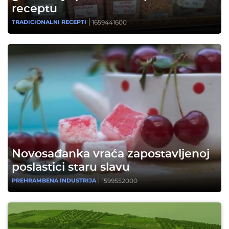
receptu
1659441600
TRADICIONALNI RECEPTI
Novosađanka vraća zapostavljenoj
poslastici staru slavu
1599552000
PREHRAMBENA INDUSTRIJA