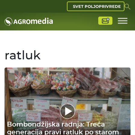
SVET POLJOPRIVREDE
ratluk
Bombondžijska radnja: Treća
generacija pravi ratluk po starom