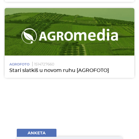
1514727660
AGROFOTO
Stari slatkiš u novom ruhu [AGROFOTO]
ANKETA