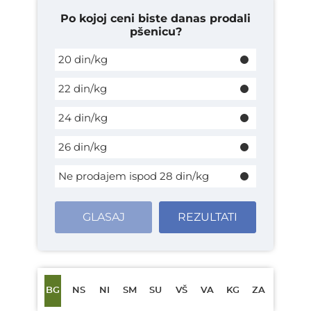
Po kojoj ceni biste danas prodali
pšenicu?
20 din/kg
22 din/kg
24 din/kg
26 din/kg
Ne prodajem ispod 28 din/kg
GLASAJ
REZULTATI
BG
NS
NI
SM
SU
VŠ
VA
KG
ZA