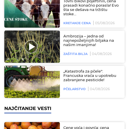
Tovni bikovi pojeftinili, cena
prasadi konačno porasla! Evo
šta se dešava na tržištu
stoke...
05/08/2026
KRETANJE CENA
Ambrozija – jedna od
najnepoželjnijih biljaka na
našim imanjima!
04/08/2026
ZAŠTITA BILJA
„Katastrofa za pčele":
Francuska vraća u upotrebu
zabranjene pesticide!
04/08/2026
PČELARSTVO
NAJČITANIJE VESTI
Cene voća i povrća: cena