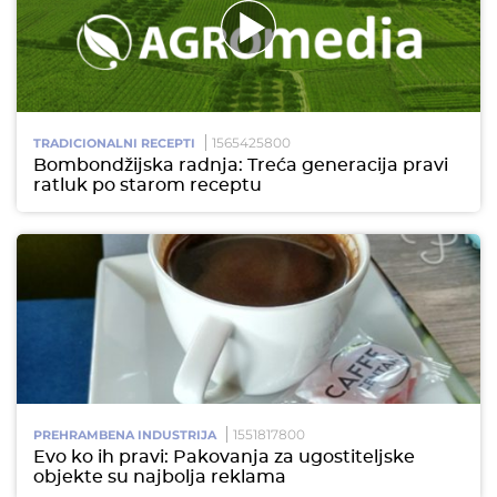
1565425800
TRADICIONALNI RECEPTI
Bombondžijska radnja: Treća generacija pravi
ratluk po starom receptu
1551817800
PREHRAMBENA INDUSTRIJA
Evo ko ih pravi: Pakovanja za ugostiteljske
objekte su najbolja reklama