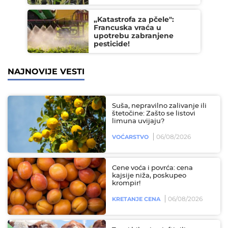
„Katastrofa za pčele":
Francuska vraća u
upotrebu zabranjene
pesticide!
NAJNOVIJE VESTI
Suša, nepravilno zalivanje ili
štetočine: Zašto se listovi
limuna uvijaju?
06/08/2026
VOĆARSTVO
Cene voća i povrća: cena
kajsije niža, poskupeo
krompir!
06/08/2026
KRETANJE CENA