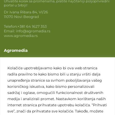
Uhvatite korak sa promenama, pratite najčitaniji poljoprivredni
portal u Srbiji!
Dr Ivana Ribara 84, VI/26
11070 Novi Beograd
Telefon:
+381 64 1627 353
Email:
info@agromedia.rs
www.agromedia.rs
Agromedia
O nama
Svet poljoprivrede
Kolačiće upotrebljavamo kako bi ova web stranica
radila pravilno te kako bismo bili u stanju vršiti dalja
Marketing usluge
unapređenja stranice sa svrhom poboljšavanja vašeg
Tražimo saradnike
korisničkog iskustva, kako bismo personalizovali
sadržaj i oglase, omogućili funkcionalnost društvenih
Kontakt
medija i analizirali promet. Nastavkom korištenja naših
internet stranica prihvatate upotrebu kolačića. “Prihvati
Kontakt
sve”, znači da prihvatate sve kolačiće. Takođe, možete