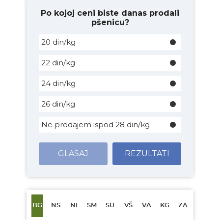
Po kojoj ceni biste danas prodali
pšenicu?
20 din/kg
22 din/kg
24 din/kg
26 din/kg
Ne prodajem ispod 28 din/kg
GLASAJ
REZULTATI
BG
NS
NI
SM
SU
VŠ
VA
KG
ZA