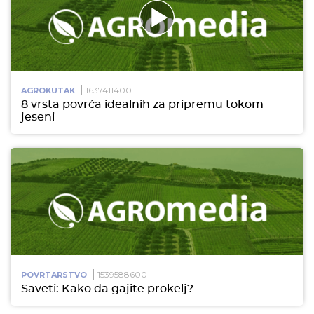
1637411400
AGROKUTAK
8 vrsta povrća idealnih za pripremu tokom
jeseni
1539588600
POVRTARSTVO
Saveti: Kako da gajite prokelj?