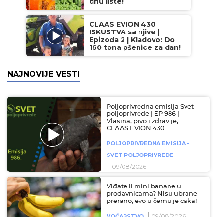
dnu liste!
CLAAS EVION 430
ISKUSTVA sa njive |
Epizoda 2 | Kladovo: Do
160 tona pšenice za dan!
NAJNOVIJE VESTI
Poljoprivredna emisija Svet
poljoprivrede | EP 986 |
Vlasina, pivo i zdravlje,
CLAAS EVION 430
POLJOPRIVREDNA EMISIJA -
SVET POLJOPRIVREDE
09/08/2026
Viđate li mini banane u
prodavnicama? Nisu ubrane
prerano, evo u čemu je caka!
09/08/2026
VOĆARSTVO