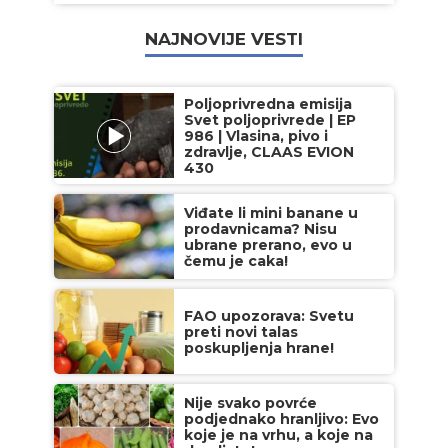
NAJNOVIJE VESTI
Poljoprivredna emisija
Svet poljoprivrede | EP
986 | Vlasina, pivo i
zdravlje, CLAAS EVION
430
Viđate li mini banane u
prodavnicama? Nisu
ubrane prerano, evo u
čemu je caka!
FAO upozorava: Svetu
preti novi talas
poskupljenja hrane!
Nije svako povrće
podjednako hranljivo: Evo
koje je na vrhu, a koje na