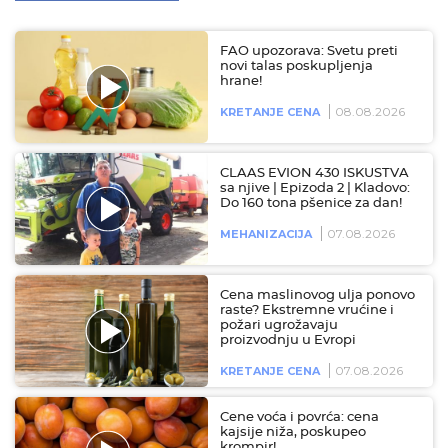
FAO upozorava: Svetu preti
novi talas poskupljenja
hrane!
08.08.2026
KRETANJE CENA
CLAAS EVION 430 ISKUSTVA
sa njive | Epizoda 2 | Kladovo:
Do 160 tona pšenice za dan!
07.08.2026
MEHANIZACIJA
Cena maslinovog ulja ponovo
raste? Ekstremne vrućine i
požari ugrožavaju
proizvodnju u Evropi
07.08.2026
KRETANJE CENA
Cene voća i povrća: cena
kajsije niža, poskupeo
krompir!