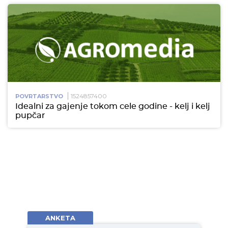
1524857400
POVRTARSTVO
Idealni za gajenje tokom cele godine - kelj i kelj
pupčar
ANKETA