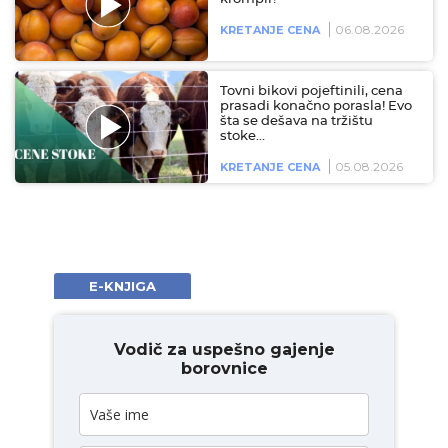
06.08.2026
KRETANJE CENA
Tovni bikovi pojeftinili, cena
prasadi konačno porasla! Evo
šta se dešava na tržištu
stoke…
05.08.2026
KRETANJE CENA
E-KNJIGA
Vodič za uspešno gajenje
borovnice