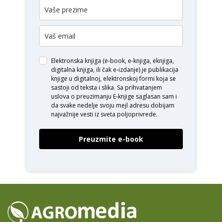
Elektronska knjiga (e-book, e-knjiga, eknjiga,
digitalna knjiga, ili čak e-izdanje) je publikacija
knjige u digitalnoj, elektronskoj formi koja se
sastoji od teksta i slika. Sa prihvatanjem
uslova o
preuzimanju E-knjige
saglasan sam i
da svake nedelje svoju mejl adresu dobijam
najvažnije vesti iz sveta poljoprivrede.
Preuzmite e-book