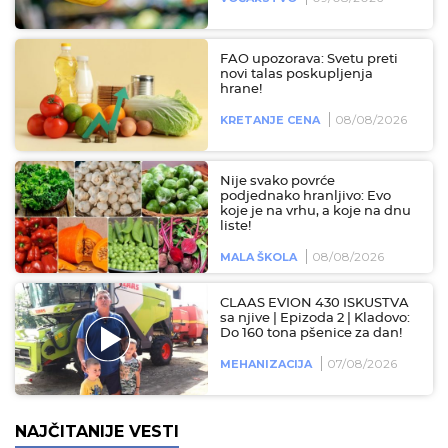
FAO upozorava: Svetu preti
novi talas poskupljenja
hrane!
08/08/2026
KRETANJE CENA
Nije svako povrće
podjednako hranljivo: Evo
koje je na vrhu, a koje na dnu
liste!
08/08/2026
MALA ŠKOLA
CLAAS EVION 430 ISKUSTVA
sa njive | Epizoda 2 | Kladovo:
Do 160 tona pšenice za dan!
07/08/2026
MEHANIZACIJA
NAJČITANIJE VESTI