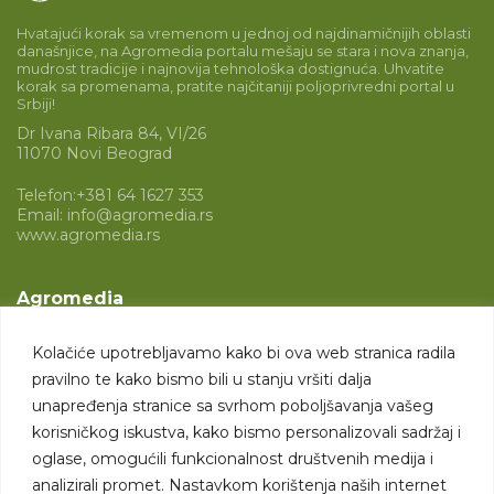
Hvatajući korak sa vremenom u jednoj od najdinamičnijih oblasti
današnjice, na Agromedia portalu mešaju se stara i nova znanja,
mudrost tradicije i najnovija tehnološka dostignuća. Uhvatite
korak sa promenama, pratite najčitaniji poljoprivredni portal u
Srbiji!
Dr Ivana Ribara 84, VI/26
11070 Novi Beograd
Telefon:
+381 64 1627 353
Email:
info@agromedia.rs
www.agromedia.rs
Agromedia
O nama
Kolačiće upotrebljavamo kako bi ova web stranica radila
Svet poljoprivrede
pravilno te kako bismo bili u stanju vršiti dalja
Marketing usluge
unapređenja stranice sa svrhom poboljšavanja vašeg
korisničkog iskustva, kako bismo personalizovali sadržaj i
Tražimo saradnike
oglase, omogućili funkcionalnost društvenih medija i
analizirali promet. Nastavkom korištenja naših internet