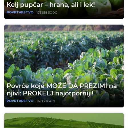
Kelj pupčar – hrana, ali i lek!
1736586000
POVRTARSTVO
Povrće koje MOŽE DA PREZIMI na
njivi: PROKELJ najotporniji!
1671386410
POVRTARSTVO