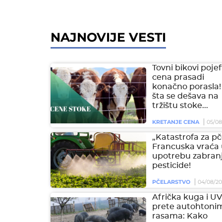
NAJNOVIJE VESTI
Tovni bikovi pojeft
cena prasadi
konačno porasla!
šta se dešava na
tržištu stoke...
KRETANJE CENA
05/08
„Katastrofa za pč
Francuska vraća
upotrebu zabran
pesticide!
PČELARSTVO
04/08/2
Afrička kuga i U
prete autohtoni
rasama: Kako