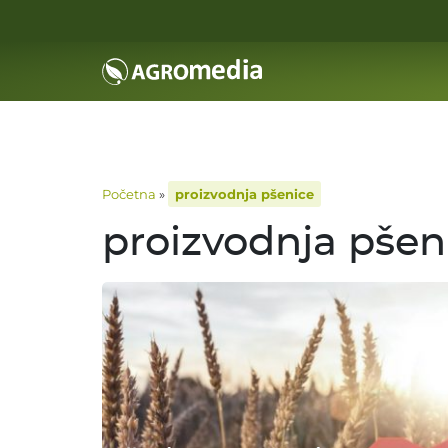
Početna
»
proizvodnja pšenice
proizvodnja pšen