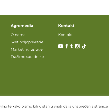
Agromedia
Kontakt
O nama
Kontakt
Svet poljoprivrede
Marketing usluge
Tražimo saradnike
lno te kako bismo bili u stanju vršiti dalja unapređenja stranice