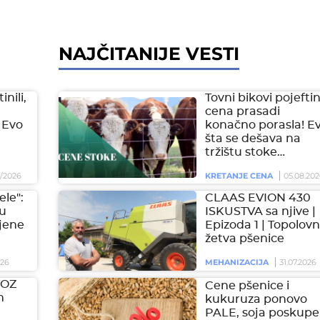
NAJČITANIJE VESTI
inili,
Tovni bikovi pojeftini
cena prasadi
 Evo
konačno porasla! E
šta se dešava na
tržištu stoke…
/2026
KRETANJE CENA
05.08.202
ele":
CLAAS EVION 430
 u
ISKUSTVA sa njive |
jene
Epizoda 1 | Topolovn
žetva pšenice
026
MEHANIZACIJA
31.07.2026
VOZ
Cene pšenice i
m
kukuruza ponovo
PALE, soja poskupel