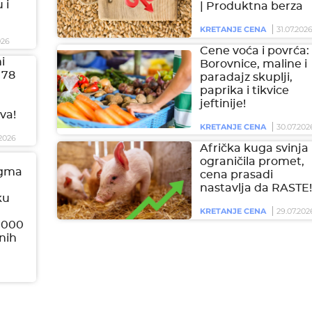
 i
| Produktna berza
KRETANJE CENA
31.07.202
026
Cene voća i povrća:
i
Borovnice, maline i
 78
paradajz skuplji,
paprika i tikvice
jeftinije!
va!
KRETANJE CENA
30.07.202
2026
Afrička kuga svinja
ograničila promet,
igma
cena prasadi
nastavlja da RASTE!
ku
KRETANJE CENA
29.07.202
.000
onih