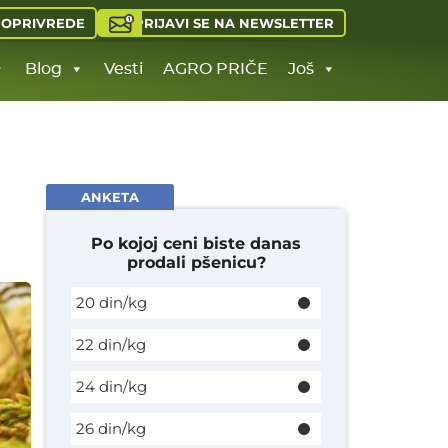
PRIJAVI SE NA NEWSLETTER
JOPRIVREDE
Blog
Vesti
AGRO PRIČE
Još
ANKETA
Po kojoj ceni biste danas
prodali pšenicu?
20 din/kg
22 din/kg
24 din/kg
26 din/kg