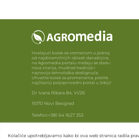
Hvatajući korak sa vremenom u jednoj
od najdinamičnijih oblasti današnjice,
na Agromedia portalu mešaju se stara i
nova znanja, mudrost tradicije i
najnovija tehnološka dostignuća.
Uhvatite korak sa promenama, pratite
najčitaniji poljoprivredni portal u Srbiji!
Dr Ivana Ribara 84, VI/26
11070 Novi Beograd
Telefon:
+381 64 1627 353
Email:
info@agromedia.rs
Kolačiće upotrebljavamo kako bi ova web stranica radila pravi
www.agromedia.rs