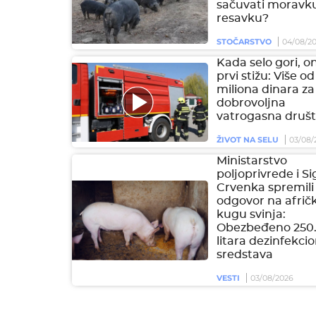
sačuvati moravku
resavku?
STOČARSTVO
04/08/2
Kada selo gori, on
prvi stižu: Više od
miliona dinara za
dobrovoljna
vatrogasna društ
ŽIVOT NA SELU
03/08/
Ministarstvo
poljoprivrede i S
Crvenka spremili
odgovor na afrič
kugu svinja:
Obezbeđeno 250
litara dezinfekci
sredstava
VESTI
03/08/2026