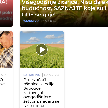
DA!
Višegodišnje žitarice: Nisu dale
budućnost, SAZNAJTE koje su i
GDE se gaje!
RATARSTVO
1709020815
85625
RATARSTVO
1625936433
O:
Proizvođači
ose
pšenice iz Inđije i
Subotice
zadovoljni
ovogodišnjom
žetvom, nadaju se
rastu cena