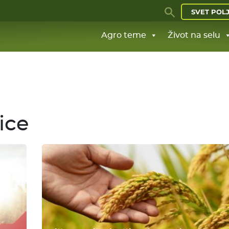
SVET POL
Agro teme
Život na selu
ice