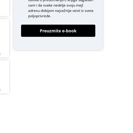
sam i da svake nedelje svoju mejl
adresu dobijam najvažnije vesti iz sveta
6
poljoprivrede.
Preuzmite e-book
6
6