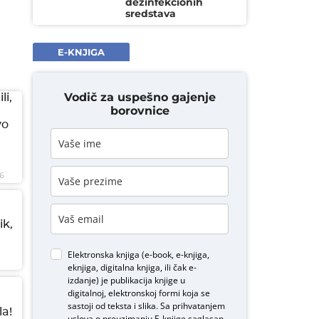
dezinfekcionih
sredstava
E-KNJIGA
Vodič za uspešno gajenje
li,
borovnice
vo
6
ik,
Elektronska knjiga (e-book, e-knjiga,
eknjiga, digitalna knjiga, ili čak e-
izdanje) je publikacija knjige u
digitalnoj, elektronskoj formi koja se
sastoji od teksta i slika. Sa prihvatanjem
a!
uslova o
preuzimanju E-knjige
saglasan