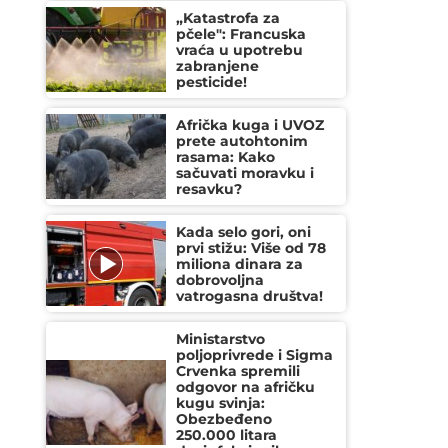
„Katastrofa za
pčele": Francuska
vraća u upotrebu
zabranjene
pesticide!
Afrička kuga i UVOZ
prete autohtonim
rasama: Kako
sačuvati moravku i
resavku?
Kada selo gori, oni
prvi stižu: Više od 78
miliona dinara za
dobrovoljna
vatrogasna društva!
Ministarstvo
poljoprivrede i Sigma
Crvenka spremili
odgovor na afričku
kugu svinja:
Obezbeđeno
250.000 litara