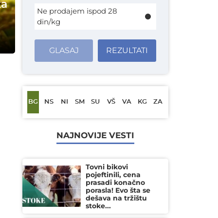
ka
Ne prodajem ispod 28
din/kg
GLASAJ
REZULTATI
BG
NS
NI
SM
SU
VŠ
VA
KG
ZA
NAJNOVIJE VESTI
Tovni bikovi
pojeftinili, cena
prasadi konačno
porasla! Evo šta se
dešava na tržištu
stoke...