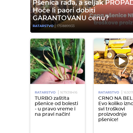
Pšenica rađa, a seljak PROPA
Hoće li paori dobiti
GARANTOVANU cenu?
RATARSTVO
1751889933
RATARSTVO
1679318416
RATARSTVO
16307
TURBO zaštita
CRNO NA BEL
pšenice od bolesti
Evo koliko izn
- u pravo vreme i
svi troškovi
na pravi način!
proizvodnje
pšenice!