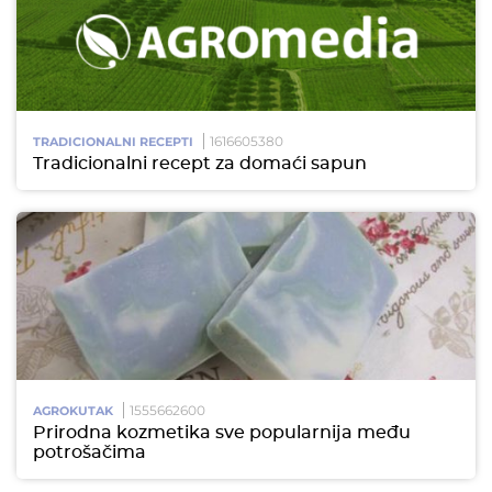
1616605380
TRADICIONALNI RECEPTI
Tradicionalni recept za domaći sapun
1555662600
AGROKUTAK
Prirodna kozmetika sve popularnija među
potrošačima