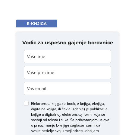
E-KNJIGA
Vodič za uspešno gajenje borovnice
Elektronska knjiga (e-book, e-knjiga, eknjiga,
digitalna knjiga, ili čak e-izdanje) je publikacija
knjige u digitalnoj, elektronskoj formi koja se
sastoji od teksta i slika. Sa prihvatanjem uslova
o
preuzimanju E-knjige
saglasan sam i da
svake nedelje svoju mejl adresu dobijam