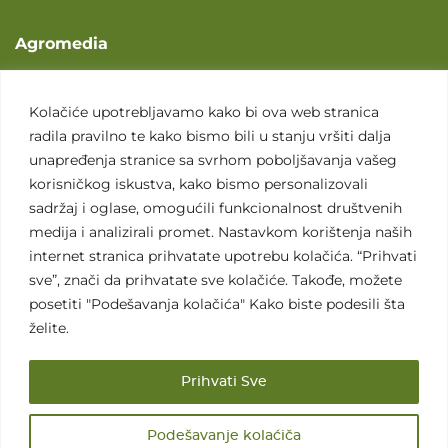
Agromedia
O nama
Svet poljoprivrede
Kolačiće upotrebljavamo kako bi ova web stranica
radila pravilno te kako bismo bili u stanju vršiti dalja
Marketing usluge
unapređenja stranice sa svrhom poboljšavanja vašeg
Tražimo saradnike
korisničkog iskustva, kako bismo personalizovali
sadržaj i oglase, omogućili funkcionalnost društvenih
Kontakt
medija i analizirali promet. Nastavkom korištenja naših
internet stranica prihvatate upotrebu kolačića. “Prihvati
Kontakt
sve”, znači da prihvatate sve kolačiće. Takođe, možete
posetiti "Podešavanja kolačića" Kako biste podesili šta
želite.
Prihvati Sve
Sva prava zadržana. 2007 - 2026. © Agromedia d.o.o.
Podešavanje kolaćiča
Uslovi korišćenja
Politika privatnosti