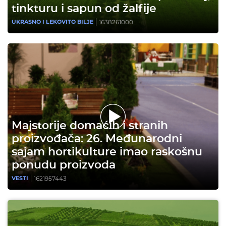
tinkturu i sapun od žalfije
1638261000
UKRASNO I LEKOVITO BILJE
Majstorije domaćih i stranih
proizvođača: 26. Međunarodni
sajam hortikulture imao raskošnu
ponudu proizvoda
1621957443
VESTI