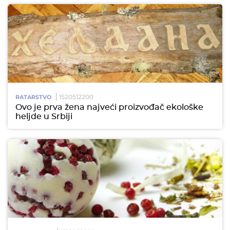
1520512200
RATARSTVO
Ovo je prva žena najveći proizvođač ekološke
heljde u Srbiji