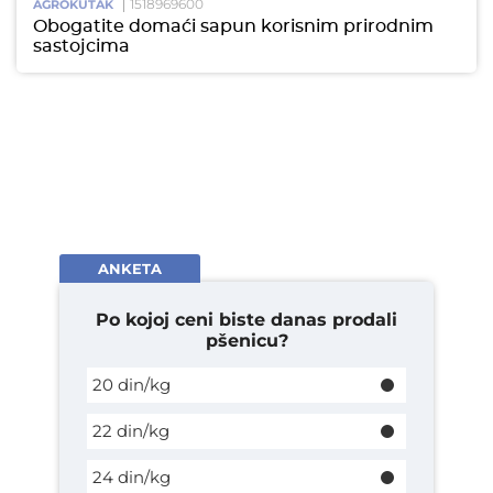
1518969600
AGROKUTAK
Obogatite domaći sapun korisnim prirodnim
sastojcima
ANKETA
Po kojoj ceni biste danas prodali
pšenicu?
20 din/kg
22 din/kg
24 din/kg