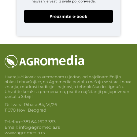
najvažnije vesti iz sveta poljoprivrede.
Preuzmite e-book
Hvatajući korak sa vremenom u jednoj od najdinamičnijih
oblasti današnjice, na Agromedia portalu mešaju se stara i nova
znanja, mudrost tradicije i najnovija tehnološka dostignuća.
Uhvatite korak sa promenama, pratite najčitaniji poljoprivredni
portal u Srbiji!
Dr Ivana Ribara 84, VI/26
11070 Novi Beograd
Telefon:
+381 64 1627 353
Email:
info@agromedia.rs
www.agromedia.rs