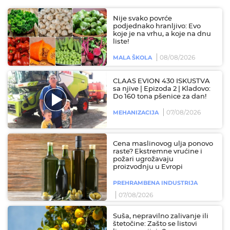
Nije svako povrće
podjednako hranljivo: Evo
koje je na vrhu, a koje na dnu
liste!
08/08/2026
MALA ŠKOLA
CLAAS EVION 430 ISKUSTVA
sa njive | Epizoda 2 | Kladovo:
Do 160 tona pšenice za dan!
07/08/2026
MEHANIZACIJA
Cena maslinovog ulja ponovo
raste? Ekstremne vrućine i
požari ugrožavaju
proizvodnju u Evropi
PREHRAMBENA INDUSTRIJA
07/08/2026
Suša, nepravilno zalivanje ili
štetočine: Zašto se listovi