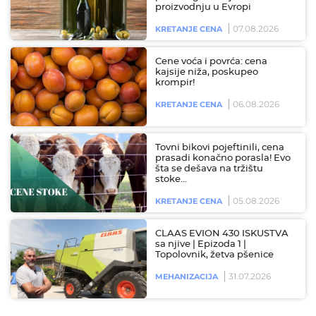
proizvodnju u Evropi
07.08.2026
KRETANJE CENA
Cene voća i povrća: cena
kajsije niža, poskupeo
krompir!
06.08.2026
KRETANJE CENA
Tovni bikovi pojeftinili, cena
prasadi konačno porasla! Evo
šta se dešava na tržištu
stoke…
05.08.2026
KRETANJE CENA
CLAAS EVION 430 ISKUSTVA
sa njive | Epizoda 1 |
Topolovnik, žetva pšenice
31.07.2026
MEHANIZACIJA