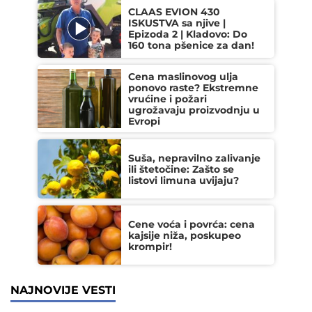
CLAAS EVION 430
ISKUSTVA sa njive |
Epizoda 2 | Kladovo: Do
160 tona pšenice za dan!
Cena maslinovog ulja
ponovo raste? Ekstremne
vrućine i požari
ugrožavaju proizvodnju u
Evropi
Suša, nepravilno zalivanje
ili štetočine: Zašto se
listovi limuna uvijaju?
Cene voća i povrća: cena
kajsije niža, poskupeo
krompir!
NAJNOVIJE VESTI