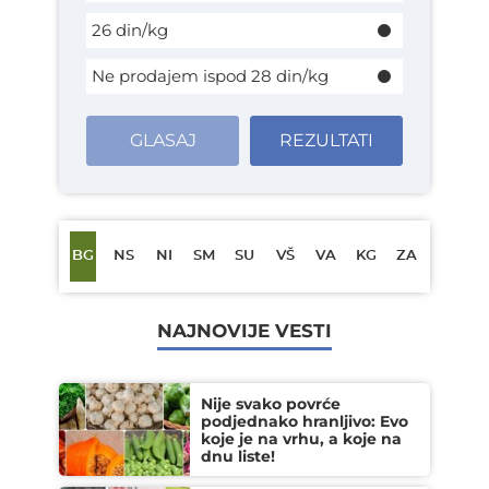
26 din/kg
Ne prodajem ispod 28 din/kg
GLASAJ
REZULTATI
BG
NS
NI
SM
SU
VŠ
VA
KG
ZA
NAJNOVIJE VESTI
Nije svako povrće
podjednako hranljivo: Evo
koje je na vrhu, a koje na
dnu liste!