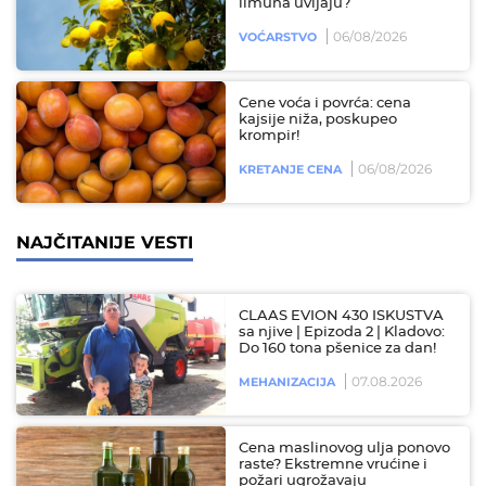
limuna uvijaju?
06/08/2026
VOĆARSTVO
Cene voća i povrća: cena
kajsije niža, poskupeo
krompir!
06/08/2026
KRETANJE CENA
NAJČITANIJE VESTI
CLAAS EVION 430 ISKUSTVA
sa njive | Epizoda 2 | Kladovo:
Do 160 tona pšenice za dan!
07.08.2026
MEHANIZACIJA
Cena maslinovog ulja ponovo
raste? Ekstremne vrućine i
požari ugrožavaju