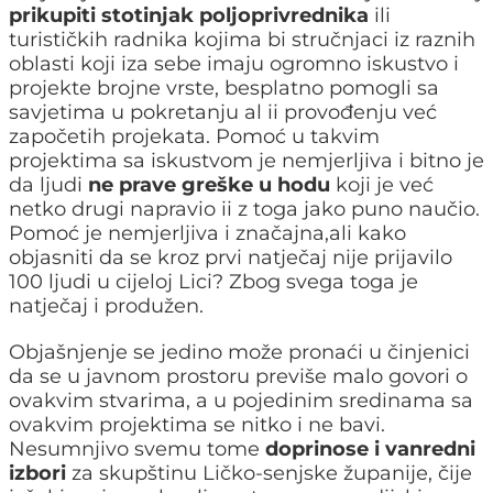
prikupiti stotinjak poljoprivrednika
ili
turističkih radnika kojima bi stručnjaci iz raznih
oblasti koji iza sebe imaju ogromno iskustvo i
projekte brojne vrste, besplatno pomogli sa
savjetima u pokretanju al ii provođenju već
započetih projekata. Pomoć u takvim
projektima sa iskustvom je nemjerljiva i bitno je
da ljudi
ne prave greške u hodu
koji je već
netko drugi napravio ii z toga jako puno naučio.
Pomoć je nemjerljiva i značajna,ali kako
objasniti da se kroz prvi natječaj nije prijavilo
100 ljudi u cijeloj Lici? Zbog svega toga je
natječaj i produžen.
Objašnjenje se jedino može pronaći u činjenici
da se u javnom prostoru previše malo govori o
ovakvim stvarima, a u pojedinim sredinama sa
ovakvim projektima se nitko i ne bavi.
Nesumnjivo svemu tome
doprinose i vanredni
izbori
za skupštinu Ličko-senjske županije, čije