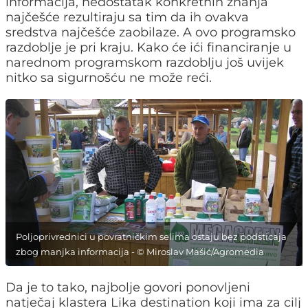
informacija, nedostatak konkretnih znanja
najčešće rezultiraju sa tim da ih ovakva
sredstva najčešće zaobilaze. A ovo programsko
razdoblje je pri kraju. Kako će ići financiranje u
narednom programskom razdoblju još uvijek
nitko sa sigurnošću ne može reći.
Poljoprivrednici u povratničkim selima ostaju bez podsticaja
zbog manjka informacija - © Miroslav Mašić/Agromedia
Da je to tako, najbolje govori ponovljeni
natječaj klastera Lika destination koji ima za cilj