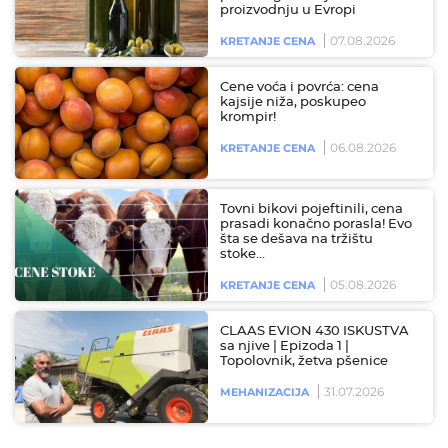
proizvodnju u Evropi
07.08.2026
KRETANJE CENA
Cene voća i povrća: cena
kajsije niža, poskupeo
krompir!
06.08.2026
KRETANJE CENA
Tovni bikovi pojeftinili, cena
prasadi konačno porasla! Evo
šta se dešava na tržištu
stoke…
05.08.2026
KRETANJE CENA
CLAAS EVION 430 ISKUSTVA
sa njive | Epizoda 1 |
Topolovnik, žetva pšenice
31.07.2026
MEHANIZACIJA