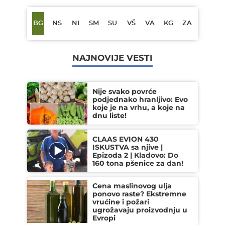
BG
NS
NI
SM
SU
VŠ
VA
KG
ZA
NAJNOVIJE VESTI
Nije svako povrće
podjednako hranljivo: Evo
koje je na vrhu, a koje na
dnu liste!
CLAAS EVION 430
ISKUSTVA sa njive |
Epizoda 2 | Kladovo: Do
160 tona pšenice za dan!
Cena maslinovog ulja
ponovo raste? Ekstremne
vrućine i požari
ugrožavaju proizvodnju u
Evropi