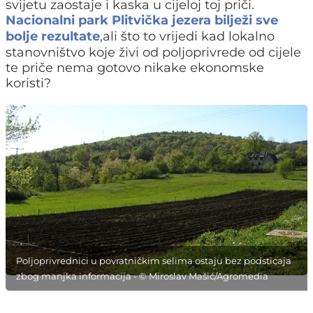
svijetu zaostaje i kaska u cijeloj toj priči.
Nacionalni park Plitvička jezera bilježi sve
bolje rezultate
,ali što to vrijedi kad lokalno
stanovništvo koje živi od poljoprivrede od cijele
te priče nema gotovo nikake ekonomske
koristi?
Poljoprivrednici u povratničkim selima ostaju bez podsticaja
zbog manjka informacija - © Miroslav Mašić/Agromedia