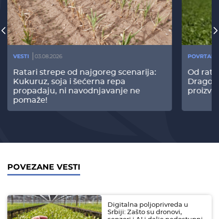
VESTI
03.08.2026
POVRTARS
Ratari strepe od najgoreg scenarija:
Od rata
Kukuruz, soja i šećerna repa
Dragomi
propadaju, ni navodnjavanje ne
proizvo
pomaže!
POVEZANE VESTI
Digitalna poljoprivreda u
Srbiji: Zašto su dronovi,