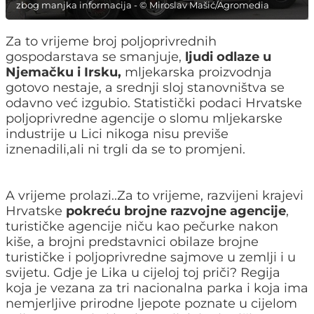
zbog manjka informacija - © Miroslav Mašić/Agromedia
Za to vrijeme broj poljoprivrednih
gospodarstava se smanjuje,
ljudi odlaze u
Njemačku i Irsku,
mljekarska proizvodnja
gotovo nestaje, a srednji sloj stanovništva se
odavno već izgubio. Statistički podaci Hrvatske
poljoprivredne agencije o slomu mljekarske
industrije u Lici nikoga nisu previše
iznenadili,ali ni trgli da se to promjeni.
A vrijeme prolazi..Za to vrijeme, razvijeni krajevi
Hrvatske
pokreću brojne razvojne agencije
,
turističke agencije niču kao pečurke nakon
kiše, a brojni predstavnici obilaze brojne
turističke i poljoprivredne sajmove u zemlji i u
svijetu. Gdje je Lika u cijeloj toj priči? Regija
koja je vezana za tri nacionalna parka i koja ima
nemjerljive prirodne ljepote poznate u cijelom