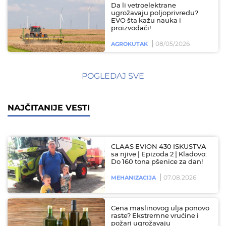
Da li vetroelektrane
ugrožavaju poljoprivredu?
EVO šta kažu nauka i
proizvođači!
08/05/2026
AGROKUTAK
POGLEDAJ SVE
NAJČITANIJE VESTI
CLAAS EVION 430 ISKUSTVA
sa njive | Epizoda 2 | Kladovo:
Do 160 tona pšenice za dan!
07.08.2026
MEHANIZACIJA
Cena maslinovog ulja ponovo
raste? Ekstremne vrućine i
požari ugrožavaju