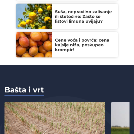
Suša, nepravilno zalivanje
ili štetočine: Zašto se
listovi limuna uvijaju?
Cene voća i povrća: cena
kajsije niža, poskupeo
krompir!
Bašta i vrt