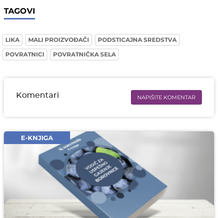
TAGOVI
LIKA
MALI PROIZVOĐAČI
PODSTICAJNA SREDSTVA
POVRATNICI
POVRATNIČKA SELA
Komentari
NAPIŠITE KOMENTAR
Ime i prezime* obavezno
Email* obavezno
E-KNJIGA
Komentar* obavezno