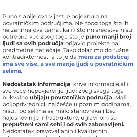
Puno slabije ova vijest je odjeknula na
povratničkim područjima. Ne zbog toga što ih
ne zanima ova tematika ili što im sredstva nisu
potrebna već zbog toga što je
puno manji broj
ljudi sa ovih područja
prijavio projekte na
predmetne natječaje. Tako dolazimo do tužne
kontradiktornosti a to je da
mera za podsticaj
ima sve više, a sve manje ljudi u povratničkim
selima
.
Nedostatak informacija
, krive informacije,al ii
sve veće nepovjerenje ljudi zbog svega toga
bukvalno
ubijaju povratnička područja
. Mali
poljoprivrednici, najčešće u poznim godinama,
rasuti po selima sa malo stanovnika i bez
najosnovinije infrastrukture, uglavnom su
prepušteni sami sebi i od svih zaboravljeni.
Nedostatak pravovaljanih i kvalitetnih