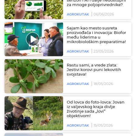
senzori i AI i dalje nedostupni
za mnoge poljoprivrednike?
06/06/2026
AGROKUTAK
Sajam kao mesto susreta
proizvođača i inovacija: Biofor
među liderima u
mikrobiološkim preparatima!
23/05/2026
AGROKUTAK
Rastu sami, a vrede zlata:
Jestivi korovi puni lekovitih
svojstava!
18/05/2026
AGROKUTAK
Od lovca do foto-lovca: Jovan
iz valjevskog kraja divlje
životinje sada „lovi”
objektivom!
15/05/2026
AGROKUTAK