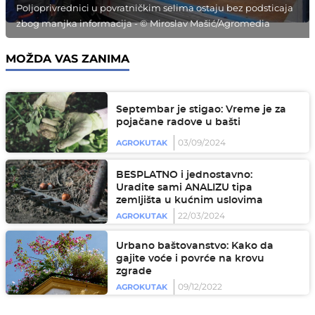
Poljoprivrednici u povratničkim selima ostaju bez podsticaja
zbog manjka informacija - © Miroslav Mašić/Agromedia
MOŽDA VAS ZANIMA
Septembar je stigao: Vreme je za
pojačane radove u bašti
03/09/2024
AGROKUTAK
BESPLATNO i jednostavno:
Uradite sami ANALIZU tipa
zemljišta u kućnim uslovima
22/03/2024
AGROKUTAK
Urbano baštovanstvo: Kako da
gajite voće i povrće na krovu
zgrade
09/12/2022
AGROKUTAK