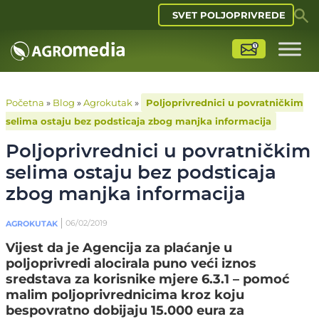
SVET POLJOPRIVREDE
Početna
»
Blog
»
Agrokutak
»
Poljoprivrednici u povratničkim
selima ostaju bez podsticaja zbog manjka informacija
Poljoprivrednici u povratničkim
selima ostaju bez podsticaja
zbog manjka informacija
06/02/2019
AGROKUTAK
Vijest da je Agencija za plaćanje u
poljoprivredi alocirala puno veći iznos
sredstava za korisnike mjere 6.3.1 – pomoć
malim poljoprivrednicima kroz koju
bespovratno dobijaju 15.000 eura za