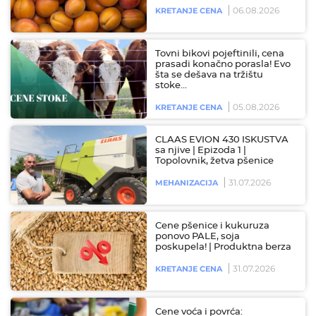
06.08.2026
KRETANJE CENA
Tovni bikovi pojeftinili, cena
prasadi konačno porasla! Evo
šta se dešava na tržištu
stoke…
05.08.2026
KRETANJE CENA
CLAAS EVION 430 ISKUSTVA
sa njive | Epizoda 1 |
Topolovnik, žetva pšenice
31.07.2026
MEHANIZACIJA
Cene pšenice i kukuruza
ponovo PALE, soja
poskupela! | Produktna berza
31.07.2026
KRETANJE CENA
Cene voća i povrća: