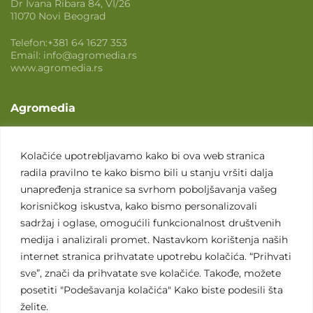
Dr Ivana Ribara 84, VI/26
11070 Novi Beograd
Telefon:
+381 64 1627 353
Email:
info@agromedia.rs
www.agromedia.rs
Agromedia
O nama
Svet poljoprivrede
Kolačiće upotrebljavamo kako bi ova web stranica
radila pravilno te kako bismo bili u stanju vršiti dalja
Marketing usluge
unapređenja stranice sa svrhom poboljšavanja vašeg
Tražimo saradnike
korisničkog iskustva, kako bismo personalizovali
sadržaj i oglase, omogućili funkcionalnost društvenih
Kontakt
medija i analizirali promet. Nastavkom korištenja naših
internet stranica prihvatate upotrebu kolačića. “Prihvati
Kontakt
sve”, znači da prihvatate sve kolačiće. Takođe, možete
posetiti "Podešavanja kolačića" Kako biste podesili šta
želite.