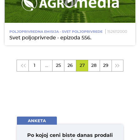
1526112000
POLJOPRIVREDNA EMISIJA - SVET POLJOPRIVREDE
Svet poljoprivrede - epizoda 556.
1
…
25
26
27
28
29
ANKETA
Po kojoj ceni biste danas prodali