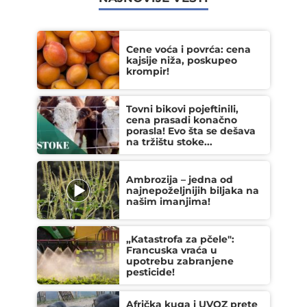
Cene voća i povrća: cena
kajsije niža, poskupeo
krompir!
Tovni bikovi pojeftinili,
cena prasadi konačno
porasla! Evo šta se dešava
na tržištu stoke...
Ambrozija – jedna od
najnepoželjnijih biljaka na
našim imanjima!
„Katastrofa za pčele":
Francuska vraća u
upotrebu zabranjene
pesticide!
Afrička kuga i UVOZ prete