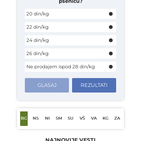
pšenicu?
20 din/kg
22 din/kg
24 din/kg
26 din/kg
Ne prodajem ispod 28 din/kg
GLASAJ
REZULTATI
BG
NS
NI
SM
SU
VŠ
VA
KG
ZA
NAJNOVIJE VESTI