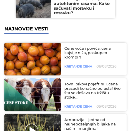
autohtonim rasama: Kako
sačuvati moravku i
resavku?
NAJNOVIJE VESTI
Cene voća i povrća: cena
kajsije niža, poskupeo
krompir!
06/08/2026
KRETANJE CENA
Tovni bikovi pojeftinili, cena
prasadi konačno porasla! Evo
šta se dešava na tržištu
stoke...
05/08/2026
KRETANJE CENA
Ambrozija – jedna od
najnepoželjnijih biljaka na
našim imanjima!