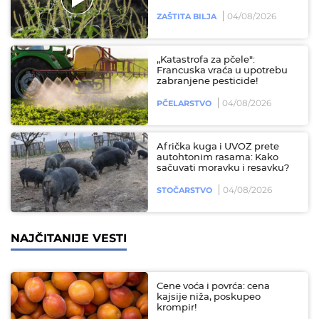
04/08/2026
ZAŠTITA BILJA
„Katastrofa za pčele":
Francuska vraća u upotrebu
zabranjene pesticide!
04/08/2026
PČELARSTVO
Afrička kuga i UVOZ prete
autohtonim rasama: Kako
sačuvati moravku i resavku?
04/08/2026
STOČARSTVO
NAJČITANIJE VESTI
Cene voća i povrća: cena
kajsije niža, poskupeo
krompir!