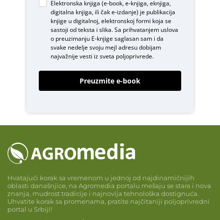
Elektronska knjiga (e-book, e-knjiga, eknjiga,
digitalna knjiga, ili čak e-izdanje) je publikacija
knjige u digitalnoj, elektronskoj formi koja se
sastoji od teksta i slika. Sa prihvatanjem uslova
o
preuzimanju E-knjige
saglasan sam i da
svake nedelje svoju mejl adresu dobijam
najvažnije vesti iz sveta poljoprivrede.
Preuzmite e-book
Hvatajući korak sa vremenom u jednoj od najdinamičnijih
oblasti današnjice, na Agromedia portalu mešaju se stara i nova
znanja, mudrost tradicije i najnovija tehnološka dostignuća.
Uhvatite korak sa promenama, pratite najčitaniji poljoprivredni
portal u Srbiji!