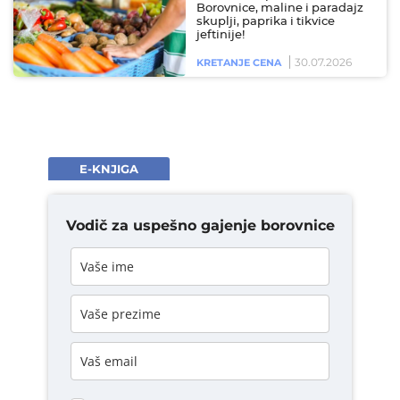
Borovnice, maline i paradajz
skuplji, paprika i tikvice
jeftinije!
30.07.2026
KRETANJE CENA
E-KNJIGA
Vodič za uspešno gajenje borovnice