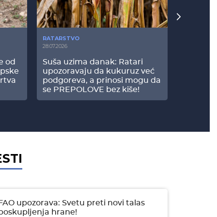
RATARSTVO
POVRTARS
28.07.2026
25.07.2026
še od
Suša uzima danak: Ratari
Komšije 
opske
upozoravaju da kukuruz već
paprici: 
rtva
podgoreva, a prinosi mogu da
došao do
se PREPOLOVE bez kiše!
ESTI
FAO upozorava: Svetu preti novi talas
poskupljenja hrane!