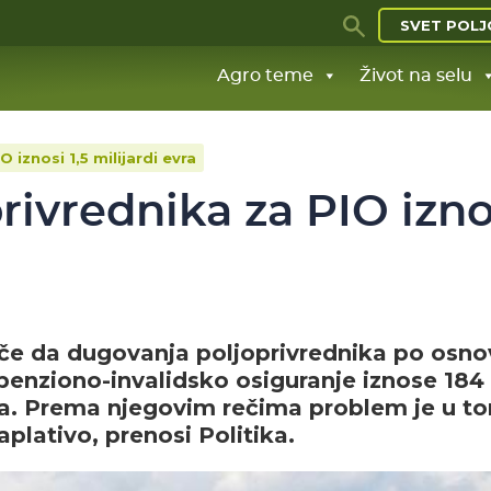
SVET POLJ
Agro teme
Život na selu
iznosi 1,5 milijardi evra
ivrednika za PIO izno
 juče da dugovanja poljoprivrednika po osn
penziono-invalidsko osiguranje iznose 184
i evra. Prema njegovim rečima problem je u t
plativo, prenosi Politika.