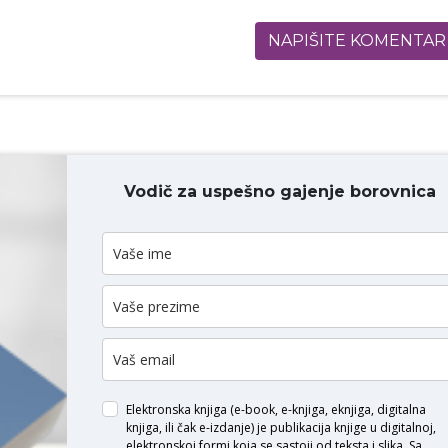
NAPIŠITE KOMENTAR
Vodič za uspešno gajenje borovnica
ODAJ KOMENTAR
Elektronska knjiga (e-book, e-knjiga, eknjiga, digitalna
knjiga, ili čak e-izdanje) je publikacija knjige u digitalnoj,
elektronskoj formi koja se sastoji od teksta i slika. Sa