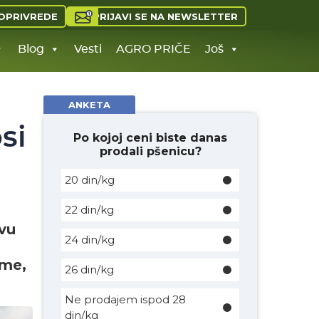
PRIJAVI SE NA NEWSLETTER
OPRIVREDE
Blog
Vesti
AGRO PRIČE
Još
ANKETA
si
Po kojoj ceni biste danas
prodali pšenicu?
20 din/kg
22 din/kg
ovu
24 din/kg
ome,
26 din/kg
Ne prodajem ispod 28
din/kg