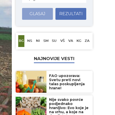
GLASAJ
REZULTATI
BG
NS
NI
SM
SU
VŠ
VA
KG
ZA
NAJNOVIJE VESTI
FAO upozorava:
Svetu preti novi
talas poskupljenja
hrane!
Nije svako povrće
podjednako
hranljivo: Evo koje je
na vrhu, a koje na