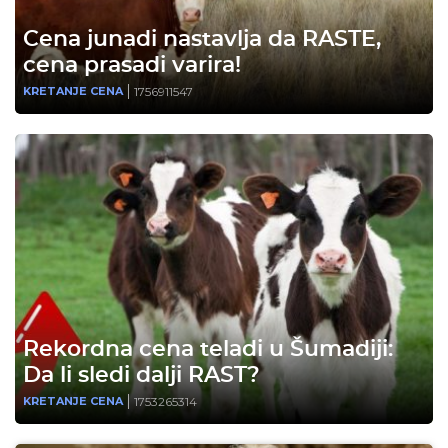
Cena junadi nastavlja da RASTE,
cena prasadi varira!
1756911547
KRETANJE CENA
Rekordna cena teladi u Šumadiji:
Da li sledi dalji RAST?
1753265314
KRETANJE CENA