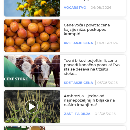
06/08/2026
VOĆARSTVO
Cene voća i povrća: cena
kajsije niža, poskupeo
krompir!
06/08/2026
KRETANJE CENA
Tovni bikovi pojeftinili, cena
prasadi konačno porasla! Evo
šta se dešava na tržištu
stoke...
05/08/2026
KRETANJE CENA
Ambrozija – jedna od
najnepoželjnijih biljaka na
našim imanjima!
04/08/2026
ZAŠTITA BILJA