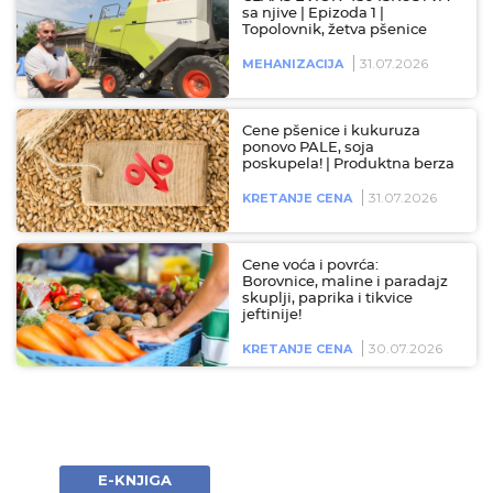
sa njive | Epizoda 1 |
Topolovnik, žetva pšenice
31.07.2026
MEHANIZACIJA
Cene pšenice i kukuruza
ponovo PALE, soja
poskupela! | Produktna berza
31.07.2026
KRETANJE CENA
Cene voća i povrća:
Borovnice, maline i paradajz
skuplji, paprika i tikvice
jeftinije!
30.07.2026
KRETANJE CENA
E-KNJIGA