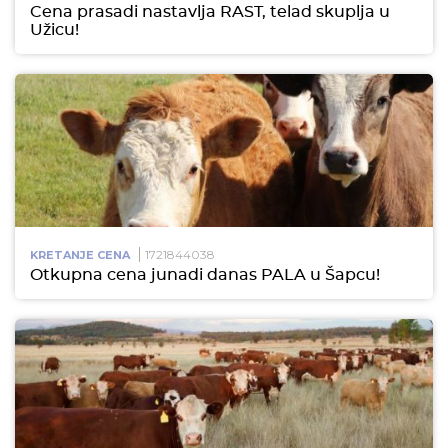
Cena prasadi nastavlja RAST, telad skuplja u
Užicu!
1721844038
KRETANJE CENA
Otkupna cena junadi danas PALA u Šapcu!