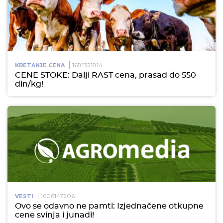
1681321814
KRETANJE CENA
CENE STOKE: Dalji RAST cena, prasad do 550
din/kg!
1606147206
VESTI
Ovo se odavno ne pamti: Izjednačene otkupne
cene svinja i junadi!