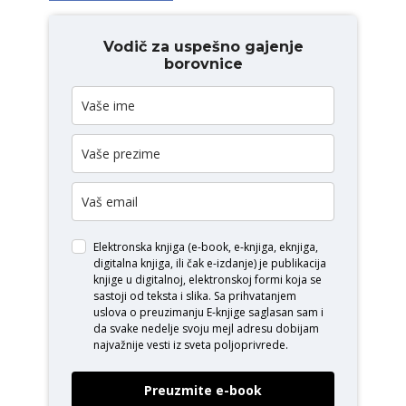
Vodič za uspešno gajenje
borovnice
Elektronska knjiga (e-book, e-knjiga, eknjiga,
digitalna knjiga, ili čak e-izdanje) je publikacija
knjige u digitalnoj, elektronskoj formi koja se
sastoji od teksta i slika. Sa prihvatanjem
uslova o
preuzimanju E-knjige
saglasan sam i
da svake nedelje svoju mejl adresu dobijam
najvažnije vesti iz sveta poljoprivrede.
Preuzmite e-book