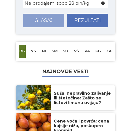
Ne prodajem ispod 28 din/kg
GLASAJ
REZULTATI
BG
NS
NI
SM
SU
VŠ
VA
KG
ZA
NAJNOVIJE VESTI
Suša, nepravilno zalivanje
ili štetočine: Zašto se
listovi limuna uvijaju?
Cene voća i povrća: cena
kajsije niža, poskupeo
krompir!