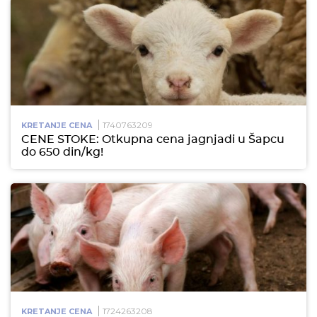
1740763209
KRETANJE CENA
CENE STOKE: Otkupna cena jagnjadi u Šapcu
do 650 din/kg!
1724263208
KRETANJE CENA