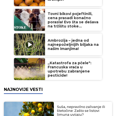
Tovni bikovi pojeftinili,
cena prasadi konačno
porasla! Evo šta se dešava
na tržištu stoke...
Ambrozija – jedna od
najnepoželjnijih biljaka na
našim imanjima!
„Katastrofa za pčele":
Francuska vraća u
upotrebu zabranjene
pesticide!
NAJNOVIJE VESTI
Suša, nepravilno zalivanje ili
štetočine: Zašto se listovi
limuna uvijaju?