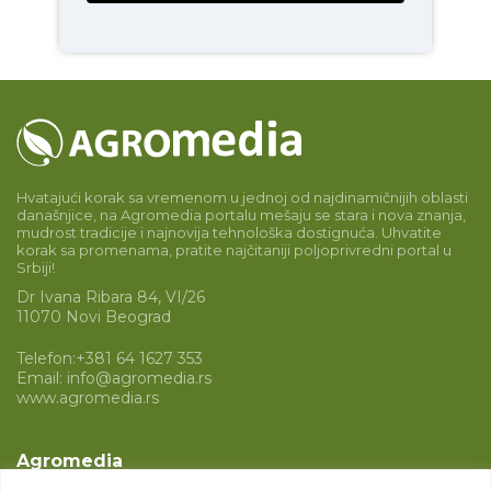
Hvatajući korak sa vremenom u jednoj od najdinamičnijih oblasti
današnjice, na Agromedia portalu mešaju se stara i nova znanja,
mudrost tradicije i najnovija tehnološka dostignuća. Uhvatite
korak sa promenama, pratite najčitaniji poljoprivredni portal u
Srbiji!
Dr Ivana Ribara 84, VI/26
11070 Novi Beograd
Telefon:
+381 64 1627 353
Email:
info@agromedia.rs
www.agromedia.rs
Agromedia