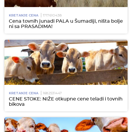
1717610438
KRETANJE CENA
Cena tovnih junadi PALA u Šumadiji, ništa bolje
ni sa PRASADIMA!
1682531447
KRETANJE CENA
CENE STOKE: NIŽE otkupne cene teladi i tovnih
bikova