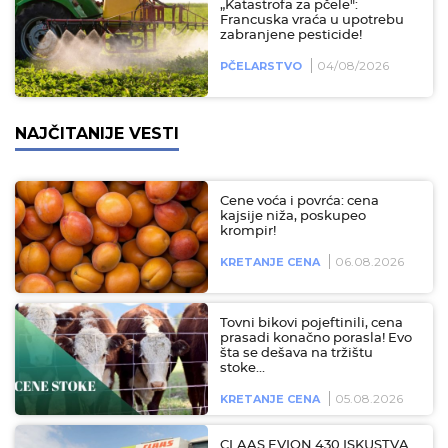
„Katastrofa za pčele":
Francuska vraća u upotrebu
zabranjene pesticide!
04/08/2026
PČELARSTVO
NAJČITANIJE VESTI
Cene voća i povrća: cena
kajsije niža, poskupeo
krompir!
06.08.2026
KRETANJE CENA
Tovni bikovi pojeftinili, cena
prasadi konačno porasla! Evo
šta se dešava na tržištu
stoke…
05.08.2026
KRETANJE CENA
CLAAS EVION 430 ISKUSTVA