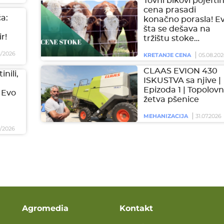
Tovni bikovi pojeftini
cena prasadi
a:
konačno porasla! E
šta se dešava na
r!
tržištu stoke…
/2026
KRETANJE CENA
05.08.202
CLAAS EVION 430
inili,
ISKUSTVA sa njive |
Epizoda 1 | Topolovn
 Evo
žetva pšenice
MEHANIZACIJA
31.07.2026
/2026
Agromedia
Kontakt