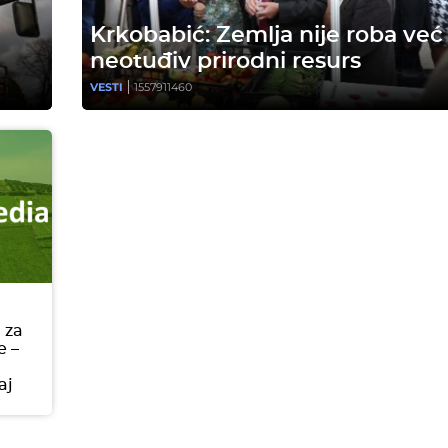
Krkobabić: Zemlja nije roba već
neotuđiv prirodni resurs
VESTI
1557911460
 za
e –
aj