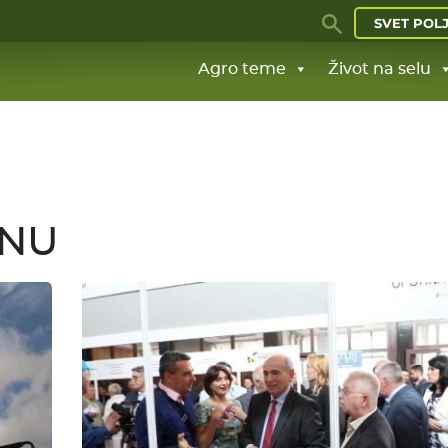
SVET POL
Agro teme
Život na selu
ANU