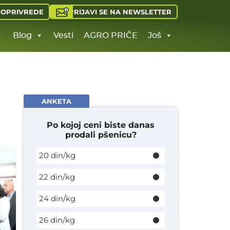
PRIJAVI SE NA NEWSLETTER
JOPRIVREDE
Blog
Vesti
AGRO PRIČE
Još
ANKETA
Po kojoj ceni biste danas
prodali pšenicu?
20 din/kg
22 din/kg
24 din/kg
26 din/kg