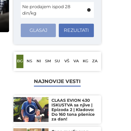
Ne prodajem ispod 28
din/kg
GLASAJ
REZULTATI
BG
NS
NI
SM
SU
VŠ
VA
KG
ZA
NAJNOVIJE VESTI
CLAAS EVION 430
ISKUSTVA sa njive |
Epizoda 2 | Kladovo:
Do 160 tona pšenice
za dan!