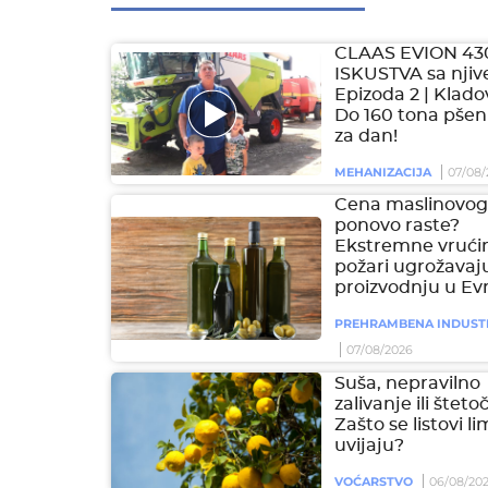
CLAAS EVION 43
ISKUSTVA sa njive
Epizoda 2 | Klado
Do 160 tona pšen
za dan!
MEHANIZACIJA
07/08/
Cena maslinovog 
ponovo raste?
Ekstremne vrućin
požari ugrožavaj
proizvodnju u Ev
PREHRAMBENA INDUST
07/08/2026
Suša, nepravilno
zalivanje ili šteto
Zašto se listovi l
uvijaju?
VOĆARSTVO
06/08/20