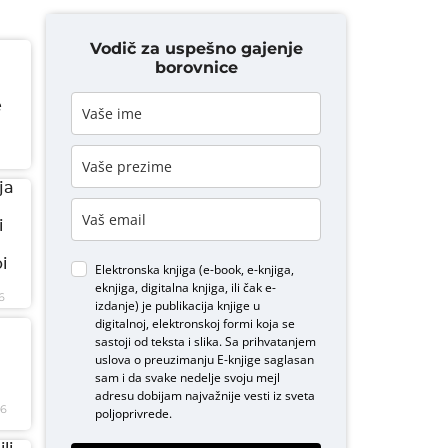
Vodič za uspešno gajenje
borovnice
e
ja
i
i
Elektronska knjiga (e-book, e-knjiga,
eknjiga, digitalna knjiga, ili čak e-
6
izdanje) je publikacija knjige u
digitalnoj, elektronskoj formi koja se
sastoji od teksta i slika. Sa prihvatanjem
uslova o
preuzimanju E-knjige
saglasan
sam i da svake nedelje svoju mejl
adresu dobijam najvažnije vesti iz sveta
26
poljoprivrede.