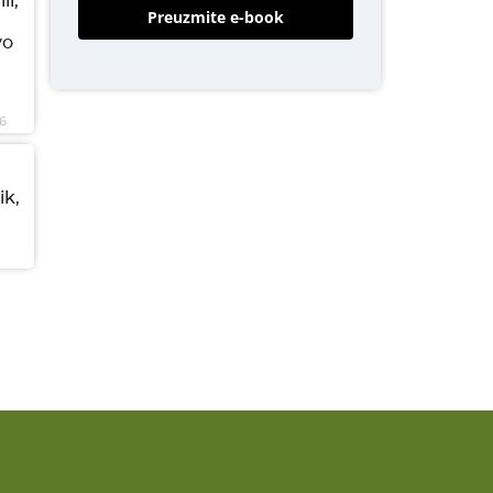
li,
Preuzmite e-book
vo
6
ik,