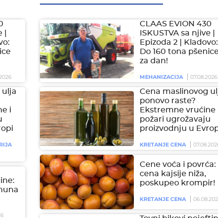
0
CLAAS EVION 430
 |
ISKUSTVA sa njive |
vo:
Epizoda 2 | Kladovo:
ice
Do 160 tona pšenic
za dan!
2026
MEHANIZACIJA
07.08.2026
ulja
Cena maslinovog ul
ponovo raste?
e i
Ekstremne vrućine 
u
požari ugrožavaju
ropi
proizvodnju u Evrop
RIJA
KRETANJE CENA
07.08.202
Cene voća i povrća:
cena kajsije niža,
čine:
poskupeo krompir!
imuna
KRETANJE CENA
06.08.20
26