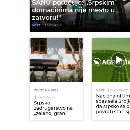
SANU poručuje: ,,Srpskim
domaćinima nije mesto u
zatvoru!"
VESTI
1772791254
ŽIVOT NA SELU
VESTI
1547738400
Nacionalni tim
1547755200
spas sela Srbij
Srpsko
da srpsko selo
zadrugarstvo na
povrati stari sj
„zelenoj grani”