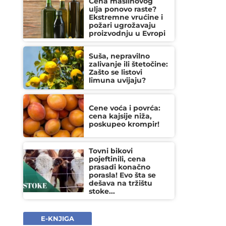
Cena maslinovog
ulja ponovo raste?
Ekstremne vrućine i
požari ugrožavaju
proizvodnju u Evropi
Suša, nepravilno
zalivanje ili štetočine:
Zašto se listovi
limuna uvijaju?
Cene voća i povrća:
cena kajsije niža,
poskupeo krompir!
Tovni bikovi
pojeftinili, cena
prasadi konačno
porasla! Evo šta se
dešava na tržištu
stoke...
E-KNJIGA