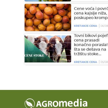
Cene voća i povrć
cena kajsije niža,
poskupeo krompi
KRETANJE CENA
06/08
Tovni bikovi pojeft
cena prasadi
konačno porasla!
šta se dešava na
tržištu stoke...
KRETANJE CENA
05/08