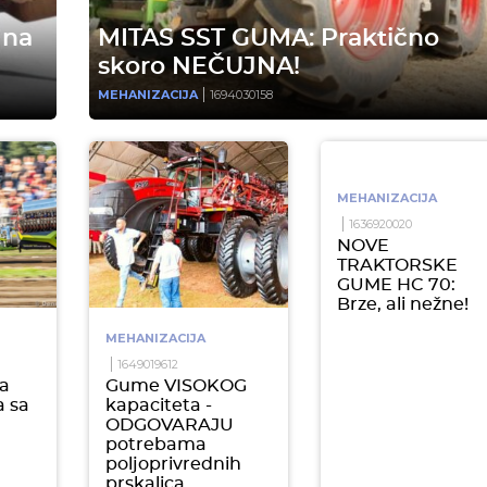
 na
MITAS SST GUMA: Praktično
skoro NEČUJNA!
MEHANIZACIJA
1694030158
MEHANIZACIJA
1636920020
NOVE
TRAKTORSKE
GUME HC 70:
Brze, ali nežne!
MEHANIZACIJA
1649019612
a
Gume VISOKOG
a sa
kapaciteta -
ODGOVARAJU
potrebama
poljoprivrednih
prskalica