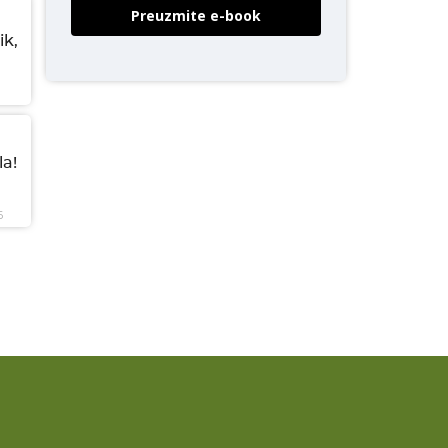
Preuzmite e-book
ik,
a!
6