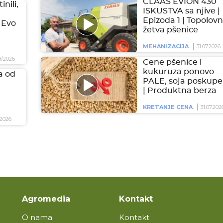
CLAAS EVION 430
inili,
ISKUSTVA sa njive |
Epizoda 1 | Topolovn
 Evo
žetva pšenice
MEHANIZACIJA
31.07.2026
8/2026
Cene pšenice i
kukuruza ponovo
a od
PALE, soja poskupel
| Produktna berza
KRETANJE CENA
31.07.202
2026
Agromedia
Kontakt
O nama
Kontakt