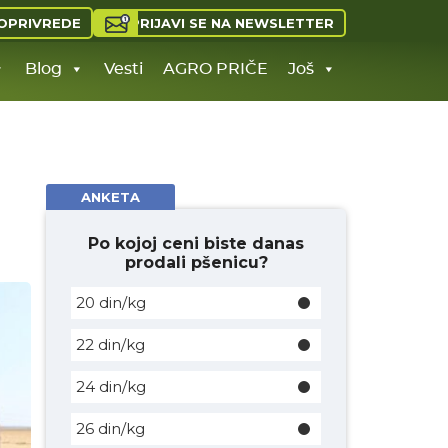
PRIJAVI SE NA NEWSLETTER
OPRIVREDE
Blog
Vesti
AGRO PRIČE
Još
ANKETA
Po kojoj ceni biste danas
prodali pšenicu?
20 din/kg
22 din/kg
24 din/kg
26 din/kg