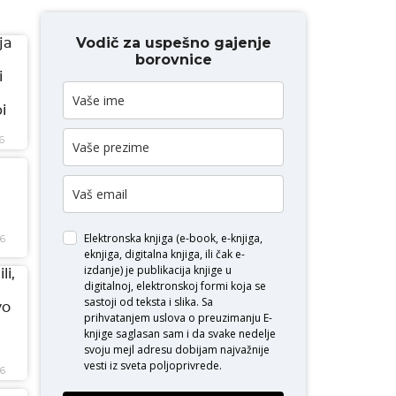
Vodič za uspešno gajenje
ja
borovnice
i
i
6
Elektronska knjiga (e-book, e-knjiga,
26
eknjiga, digitalna knjiga, ili čak e-
izdanje) je publikacija knjige u
li,
digitalnoj, elektronskoj formi koja se
sastoji od teksta i slika. Sa
vo
prihvatanjem uslova o
preuzimanju E-
knjige
saglasan sam i da svake nedelje
svoju mejl adresu dobijam najvažnije
vesti iz sveta poljoprivrede.
26