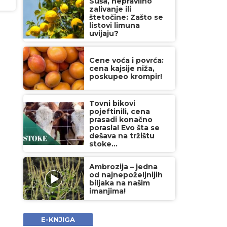
Suša, nepravilno
zalivanje ili
štetočine: Zašto se
listovi limuna
uvijaju?
Cene voća i povrća:
cena kajsije niža,
poskupeo krompir!
Tovni bikovi
pojeftinili, cena
prasadi konačno
porasla! Evo šta se
dešava na tržištu
stoke...
Ambrozija – jedna
od najnepoželjnijih
biljaka na našim
imanjima!
E-KNJIGA