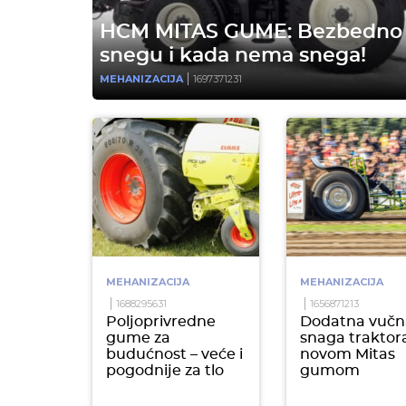
HCM MITAS GUME: Bezbedno
snegu i kada nema snega!
MEHANIZACIJA
1697371231
MEHANIZACIJA
MEHANIZACIJA
1688295631
1656871213
Poljoprivredne
Dodatna vučn
gume za
snaga traktor
budućnost – veće i
novom Mitas
pogodnije za tlo
gumom