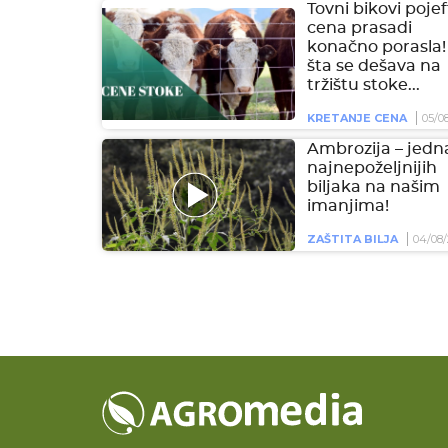
Tovni bikovi pojeft
cena prasadi
konačno porasla!
šta se dešava na
tržištu stoke...
KRETANJE CENA
05/0
Ambrozija – jedn
najnepoželjnijih
biljaka na našim
imanjima!
ZAŠTITA BILJA
04/08/