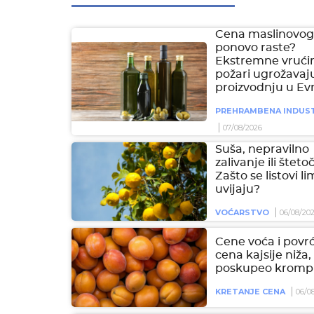
Cena maslinovog 
ponovo raste?
Ekstremne vrućin
požari ugrožavaj
proizvodnju u Ev
PREHRAMBENA INDUST
07/08/2026
Suša, nepravilno
zalivanje ili šteto
Zašto se listovi l
uvijaju?
VOĆARSTVO
06/08/20
Cene voća i povrć
cena kajsije niža,
poskupeo krompi
KRETANJE CENA
06/0