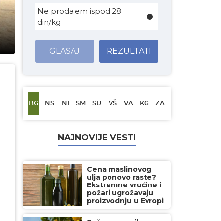
Ne prodajem ispod 28
din/kg
GLASAJ
REZULTATI
BG
NS
NI
SM
SU
VŠ
VA
KG
ZA
NAJNOVIJE VESTI
Cena maslinovog
ulja ponovo raste?
Ekstremne vrućine i
požari ugrožavaju
proizvodnju u Evropi