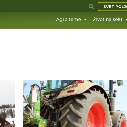
SVET POLJ
Agro teme
Život na selu