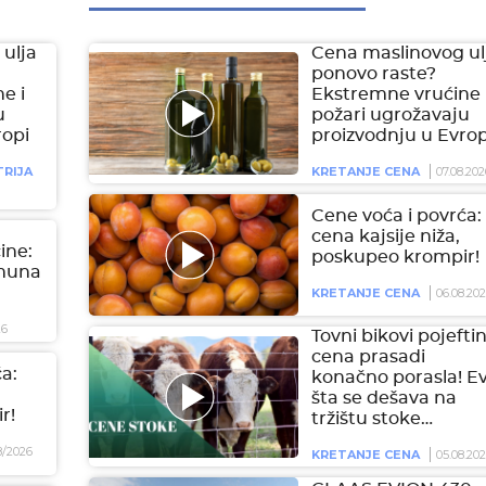
ulja
Cena maslinovog ul
ponovo raste?
e i
Ekstremne vrućine 
u
požari ugrožavaju
ropi
proizvodnju u Evrop
RIJA
KRETANJE CENA
07.08.202
Cene voća i povrća:
cena kajsije niža,
čine:
poskupeo krompir!
imuna
KRETANJE CENA
06.08.20
26
Tovni bikovi pojeftini
cena prasadi
a:
konačno porasla! E
šta se dešava na
r!
tržištu stoke…
8/2026
KRETANJE CENA
05.08.20