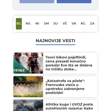
BG
NS
NI
SM
SU
VŠ
VA
KG
ZA
NAJNOVIJE VESTI
Tovni bikovi pojeftinili,
cena prasadi konačno
porasla! Evo šta se dešava
na tržištu stoke...
„Katastrofa za pčele":
Francuska vraća u
upotrebu zabranjene
pesticide!
Afrička kuga i UVOZ prete
autohtonim rasama: Kako