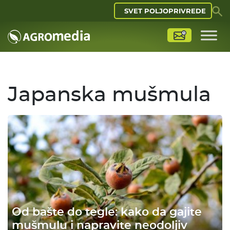
SVET POLJOPRIVREDE
Japanska mušmula
Od bašte do tegle: kako da gajite
mušmulu i napravite neodoljiv