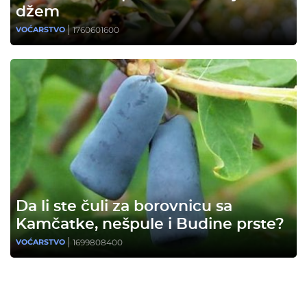
džem
1760601600
VOĆARSTVO
Da li ste čuli za borovnicu sa
Kamčatke, nešpule i Budine prste?
1699808400
VOĆARSTVO