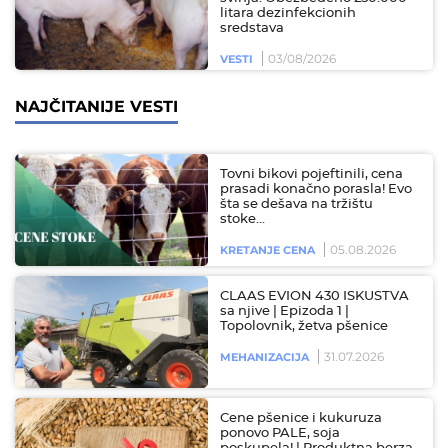
litara dezinfekcionih
sredstava
03/08/2026
VESTI
NAJČITANIJE VESTI
Tovni bikovi pojeftinili, cena
prasadi konačno porasla! Evo
šta se dešava na tržištu
stoke…
05.08.2026
KRETANJE CENA
CLAAS EVION 430 ISKUSTVA
sa njive | Epizoda 1 |
Topolovnik, žetva pšenice
31.07.2026
MEHANIZACIJA
Cene pšenice i kukuruza
ponovo PALE, soja