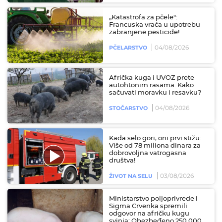
„Katastrofa za pčele":
Francuska vraća u upotrebu
zabranjene pesticide!
04/08/2026
PČELARSTVO
Afrička kuga i UVOZ prete
autohtonim rasama: Kako
sačuvati moravku i resavku?
04/08/2026
STOČARSTVO
Kada selo gori, oni prvi stižu:
Više od 78 miliona dinara za
dobrovoljna vatrogasna
društva!
03/08/2026
ŽIVOT NA SELU
Ministarstvo poljoprivrede i
Sigma Crvenka spremili
odgovor na afričku kugu
svinja: Obezbeđeno 250.000