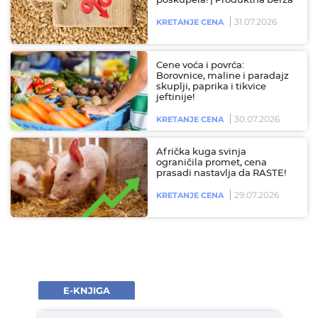
poskupela! | Produktna berza
31.07.2026
KRETANJE CENA
Cene voća i povrća:
Borovnice, maline i paradajz
skuplji, paprika i tikvice
jeftinije!
30.07.2026
KRETANJE CENA
Afrička kuga svinja
ograničila promet, cena
prasadi nastavlja da RASTE!
29.07.2026
KRETANJE CENA
E-KNJIGA