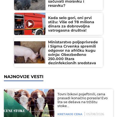
sačuvati moravku i
resavku?
Kada selo gori, oni prvi
stižu: Više od 78 miliona
dinara za dobrovoljna
vatrogasna društva!
Ministarstvo poljoprivrede
i Sigma Crvenka spremili
odgovor na afričku kugu
svinja: Obezbeđeno
250.000 litara
dezinfekcionih sredstava
NAJNOVIJE VESTI
Tovni bikovi pojeftinili, cena
prasadi konačno porasla! Evo
šta se dešava na tržištu
stoke...
05/08/2026
KRETANJE CENA