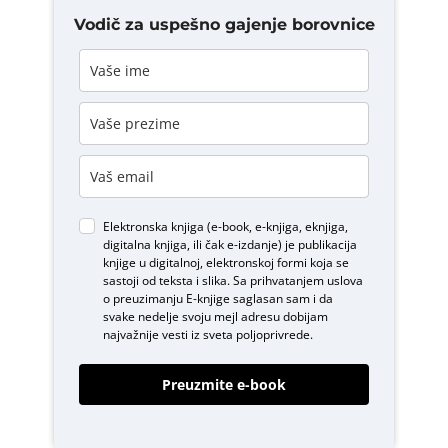
Vodič za uspešno gajenje borovnice
Elektronska knjiga (e-book, e-knjiga, eknjiga,
digitalna knjiga, ili čak e-izdanje) je publikacija
knjige u digitalnoj, elektronskoj formi koja se
sastoji od teksta i slika. Sa prihvatanjem uslova
o
preuzimanju E-knjige
saglasan sam i da
svake nedelje svoju mejl adresu dobijam
najvažnije vesti iz sveta poljoprivrede.
Preuzmite e-book