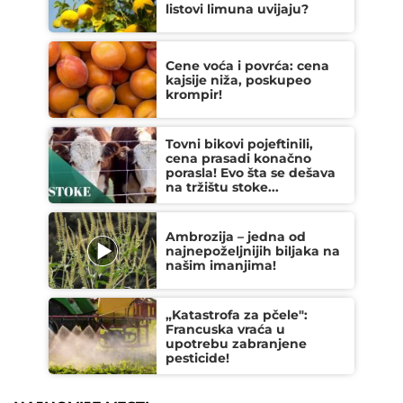
listovi limuna uvijaju?
Cene voća i povrća: cena
kajsije niža, poskupeo
krompir!
Tovni bikovi pojeftinili,
cena prasadi konačno
porasla! Evo šta se dešava
na tržištu stoke...
Ambrozija – jedna od
najnepoželjnijih biljaka na
našim imanjima!
„Katastrofa za pčele":
Francuska vraća u
upotrebu zabranjene
pesticide!