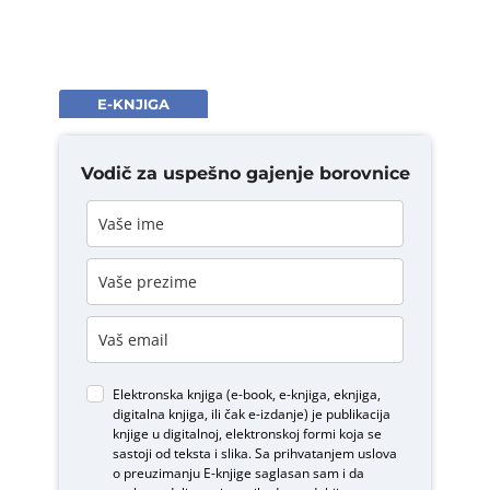
E-KNJIGA
Vodič za uspešno gajenje borovnice
Elektronska knjiga (e-book, e-knjiga, eknjiga,
digitalna knjiga, ili čak e-izdanje) je publikacija
knjige u digitalnoj, elektronskoj formi koja se
sastoji od teksta i slika. Sa prihvatanjem uslova
o
preuzimanju E-knjige
saglasan sam i da