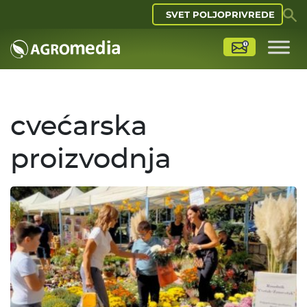
SVET POLJOPRIVREDE
cvećarska
proizvodnja