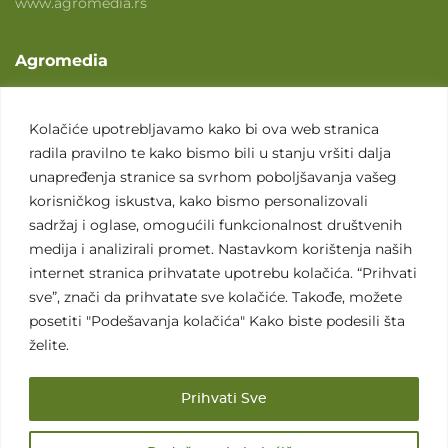
www.agromedia.rs
Agromedia
O nama
Svet poljoprivrede
Kolačiće upotrebljavamo kako bi ova web stranica
radila pravilno te kako bismo bili u stanju vršiti dalja
Marketing usluge
unapređenja stranice sa svrhom poboljšavanja vašeg
Tražimo saradnike
korisničkog iskustva, kako bismo personalizovali
sadržaj i oglase, omogućili funkcionalnost društvenih
Kontakt
medija i analizirali promet. Nastavkom korištenja naših
internet stranica prihvatate upotrebu kolačića. “Prihvati
Kontakt
sve”, znači da prihvatate sve kolačiće. Takođe, možete
posetiti "Podešavanja kolačića" Kako biste podesili šta
želite.
Prihvati Sve
Sva prava zadržana. 2007 - 2026. © Agromedia d.o.o.