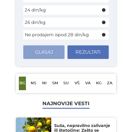
24 din/kg
26 din/kg
Ne prodajem ispod 28 din/kg
GLASAJ
REZULTATI
BG
NS
NI
SM
SU
VŠ
VA
KG
ZA
NAJNOVIJE VESTI
Suša, nepravilno zalivanje
ili štetočine: Zašto se