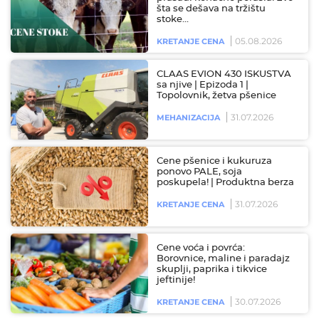
šta se dešava na tržištu
stoke…
05.08.2026
KRETANJE CENA
CLAAS EVION 430 ISKUSTVA
sa njive | Epizoda 1 |
Topolovnik, žetva pšenice
31.07.2026
MEHANIZACIJA
Cene pšenice i kukuruza
ponovo PALE, soja
poskupela! | Produktna berza
31.07.2026
KRETANJE CENA
Cene voća i povrća:
Borovnice, maline i paradajz
skuplji, paprika i tikvice
jeftinije!
30.07.2026
KRETANJE CENA