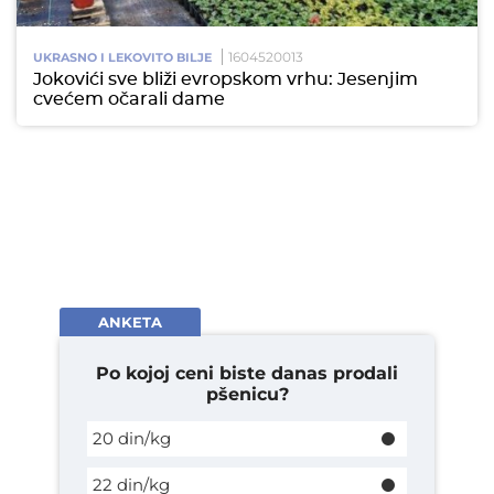
1604520013
UKRASNO I LEKOVITO BILJE
Jokovići sve bliži evropskom vrhu: Jesenjim
cvećem očarali dame
ANKETA
Po kojoj ceni biste danas prodali
pšenicu?
20 din/kg
22 din/kg