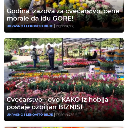
Godina izazova za cvećarstvo, cene
morale da idu GORE!
1727776716
UKRASNO I LEKOVITO BILJE
Cvećarstvo - evo KAKO iz hobija
postaje ozbiljan BIZNIS!
1715018435
UKRASNO I LEKOVITO BILJE