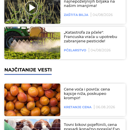
najnepoželjnijih biljaka na
našim imanjima!
04/08/2026
ZAŠTITA BILJA
„Katastrofa za pčele":
Francuska vraća u upotrebu
zabranjene pesticide!
04/08/2026
PČELARSTVO
NAJČITANIJE VESTI
Cene voća i povrća: cena
kajsije niža, poskupeo
krompir!
06.08.2026
KRETANJE CENA
Tovni bikovi pojeftinili, cena
prasadi konačno porasla! Evo