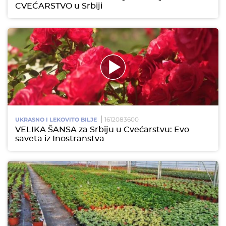
CVEĆARSTVO u Srbiji
1612083600
UKRASNO I LEKOVITO BILJE
VELIKA ŠANSA za Srbiju u Cvećarstvu: Evo
saveta iz Inostranstva