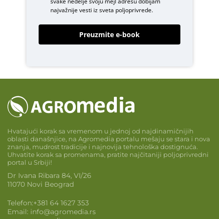
svake nedelje svoju mejl adresu dobijam
najvažnije vesti iz sveta poljoprivrede.
Preuzmite e-book
Hvatajući korak sa vremenom u jednoj od najdinamičnijih
oblasti današnjice, na Agromedia portalu mešaju se stara i nova
znanja, mudrost tradicije i najnovija tehnološka dostignuća.
Uhvatite korak sa promenama, pratite najčitaniji poljoprivredni
portal u Srbiji!
Dr Ivana Ribara 84, VI/26
11070 Novi Beograd
Telefon:
+381 64 1627 353
Email:
info@agromedia.rs