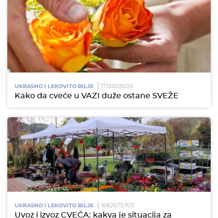
1713603600
UKRASNO I LEKOVITO BILJE
Kako da cveće u VAZI duže ostane SVEŽE
1682675703
UKRASNO I LEKOVITO BILJE
Uvoz i izvoz CVEĆA: kakva je situacija za