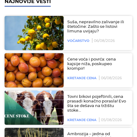
NAJNOVIJE VESTI
Suša, nepravilno zalivanje ili
štetočine: Zašto se listovi
limuna uvijaju?
06/08/2026
VOĆARSTVO
Cene voća i povrća: cena
kajsije niža, poskupeo
krompir!
06/08/2026
KRETANJE CENA
Tovni bikovi pojeftinili, cena
prasadi konačno porasla! Evo
šta se dešava na tržištu
stoke...
05/08/2026
KRETANJE CENA
Ambrozija – jedna od