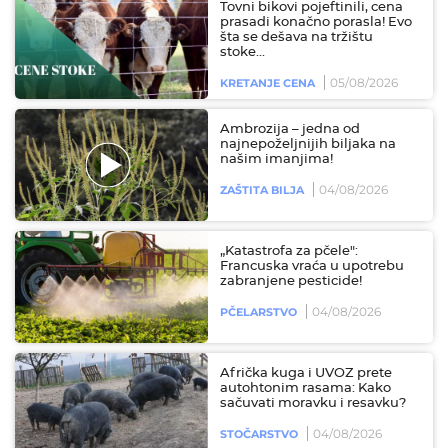
Tovni bikovi pojeftinili, cena
prasadi konačno porasla! Evo
šta se dešava na tržištu
stoke...
05/08/2026
KRETANJE CENA
Ambrozija – jedna od
najnepoželjnijih biljaka na
našim imanjima!
04/08/2026
ZAŠTITA BILJA
„Katastrofa za pčele":
Francuska vraća u upotrebu
zabranjene pesticide!
04/08/2026
PČELARSTVO
Afrička kuga i UVOZ prete
autohtonim rasama: Kako
sačuvati moravku i resavku?
04/08/2026
STOČARSTVO