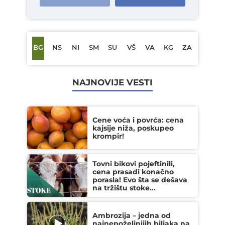
BG
NS
NI
SM
SU
VŠ
VA
KG
ZA
NAJNOVIJE VESTI
Cene voća i povrća: cena
kajsije niža, poskupeo
krompir!
Tovni bikovi pojeftinili,
cena prasadi konačno
porasla! Evo šta se dešava
na tržištu stoke...
Ambrozija – jedna od
najnepoželjnijih biljaka na