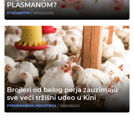
PLASMANOM?
1674055592
STOČARSTVO
Brojleri od belog perja zauzimaju
sve veći tržišni udeo u Kini
1668198606
PREHRAMBENA INDUSTRIJA