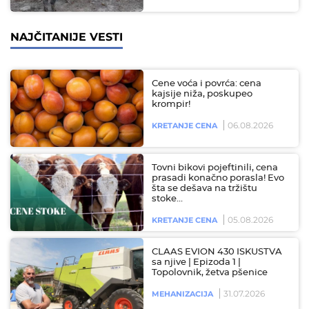
NAJČITANIJE VESTI
Cene voća i povrća: cena
kajsije niža, poskupeo
krompir!
06.08.2026
KRETANJE CENA
Tovni bikovi pojeftinili, cena
prasadi konačno porasla! Evo
šta se dešava na tržištu
stoke…
05.08.2026
KRETANJE CENA
CLAAS EVION 430 ISKUSTVA
sa njive | Epizoda 1 |
Topolovnik, žetva pšenice
31.07.2026
MEHANIZACIJA