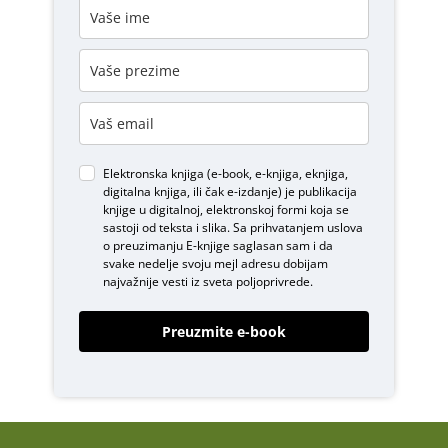
Elektronska knjiga (e-book, e-knjiga, eknjiga,
digitalna knjiga, ili čak e-izdanje) je publikacija
knjige u digitalnoj, elektronskoj formi koja se
sastoji od teksta i slika. Sa prihvatanjem uslova
o
preuzimanju E-knjige
saglasan sam i da
svake nedelje svoju mejl adresu dobijam
najvažnije vesti iz sveta poljoprivrede.
Preuzmite e-book