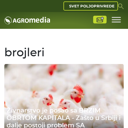
SVET POLJOPRIVREDE
brojleri
Živnarstvo je posao sa BRZIM
OBRTOM KAPITALA - Zašto u Srbiji i
dalje postoji problem SA