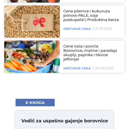
Cene pšenice i kukuruza
ponovo PALE, soja
poskupela! | Produktna berza
31.07.2026
KRETANJE CENA
Cene voća i povrća:
Borovnice, maline i paradajz
skuplji, paprika i tikvice
jeftinije!
30.07.2026
KRETANJE CENA
E-KNJIGA
Vodič za uspešno gajenje borovnice