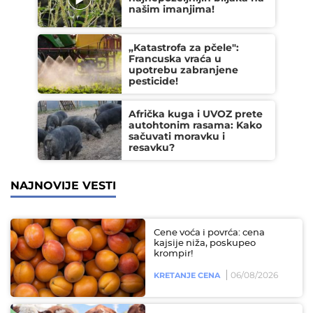
našim imanjima!
„Katastrofa za pčele":
Francuska vraća u
upotrebu zabranjene
pesticide!
Afrička kuga i UVOZ prete
autohtonim rasama: Kako
sačuvati moravku i
resavku?
NAJNOVIJE VESTI
Cene voća i povrća: cena
kajsije niža, poskupeo
krompir!
06/08/2026
KRETANJE CENA