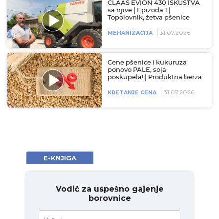
CLAAS EVION 430 ISKUSTVA
sa njive | Epizoda 1 |
Topolovnik, žetva pšenice
31.07.2026
MEHANIZACIJA
Cene pšenice i kukuruza
ponovo PALE, soja
poskupela! | Produktna berza
31.07.2026
KRETANJE CENA
E-KNJIGA
Vodič za uspešno gajenje
borovnice