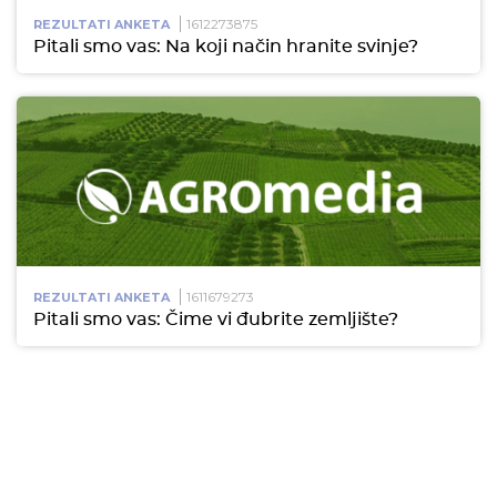
1612273875
REZULTATI ANKETA
Pitali smo vas: Na koji način hranite svinje?
1611679273
REZULTATI ANKETA
Pitali smo vas: Čime vi đubrite zemljište?