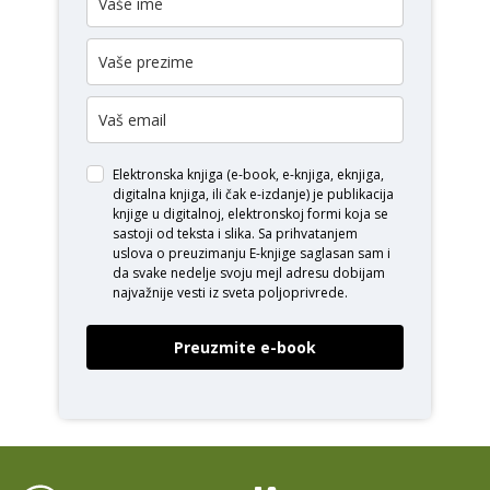
Elektronska knjiga (e-book, e-knjiga, eknjiga,
digitalna knjiga, ili čak e-izdanje) je publikacija
knjige u digitalnoj, elektronskoj formi koja se
sastoji od teksta i slika. Sa prihvatanjem
uslova o
preuzimanju E-knjige
saglasan sam i
da svake nedelje svoju mejl adresu dobijam
najvažnije vesti iz sveta poljoprivrede.
Preuzmite e-book