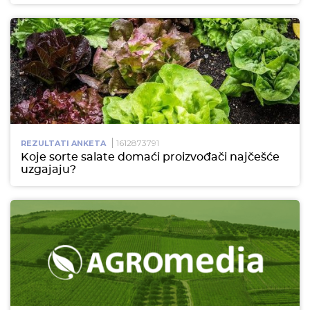
1612873791
REZULTATI ANKETA
Koje sorte salate domaći proizvođači najčešće
uzgajaju?