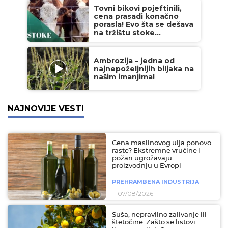
Tovni bikovi pojeftinili,
cena prasadi konačno
porasla! Evo šta se dešava
na tržištu stoke...
Ambrozija – jedna od
najnepoželjnijih biljaka na
našim imanjima!
NAJNOVIJE VESTI
Cena maslinovog ulja ponovo
raste? Ekstremne vrućine i
požari ugrožavaju
proizvodnju u Evropi
PREHRAMBENA INDUSTRIJA
07/08/2026
Suša, nepravilno zalivanje ili
štetočine: Zašto se listovi