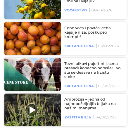
limuna uvijaju?
06/08/2026
VOĆARSTVO
Cene voća i povrća: cena
kajsije niža, poskupeo
krompir!
06/08/2026
KRETANJE CENA
Tovni bikovi pojeftinili, cena
prasadi konačno porasla! Evo
šta se dešava na tržištu
stoke...
05/08/2026
KRETANJE CENA
Ambrozija – jedna od
najnepoželjnijih biljaka na
našim imanjima!
04/08/2026
ZAŠTITA BILJA