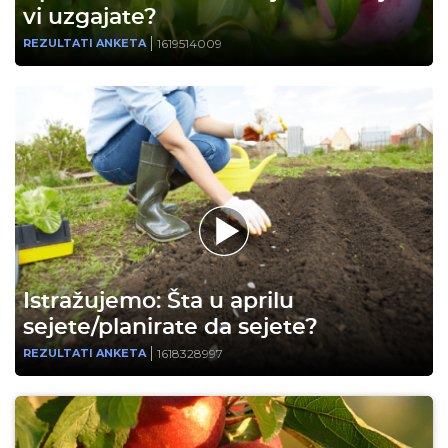
vi uzgajate?
1619514009
REZULTATI ANKETA
Istražujemo: Šta u aprilu
sejete/planirate da sejete?
1618328997
REZULTATI ANKETA