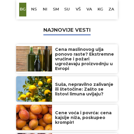
BG
NS
NI
SM
SU
VŠ
VA
KG
ZA
NAJNOVIJE VESTI
Cena maslinovog ulja
ponovo raste? Ekstremne
vrućine i požari
ugrožavaju proizvodnju u
Evropi
Suša, nepravilno zalivanje
ili štetočine: Zašto se
listovi limuna uvijaju?
Cene voća i povrća: cena
kajsije niža, poskupeo
krompir!