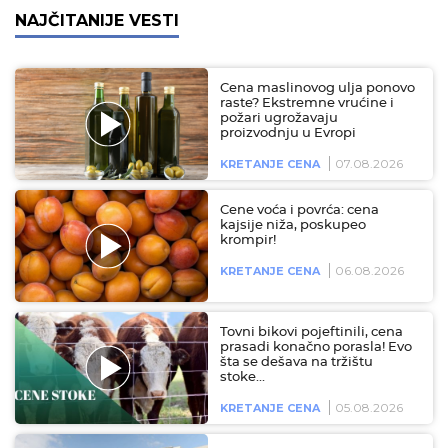
NAJČITANIJE VESTI
Cena maslinovog ulja ponovo
raste? Ekstremne vrućine i
požari ugrožavaju
proizvodnju u Evropi
07.08.2026
KRETANJE CENA
Cene voća i povrća: cena
kajsije niža, poskupeo
krompir!
06.08.2026
KRETANJE CENA
Tovni bikovi pojeftinili, cena
prasadi konačno porasla! Evo
šta se dešava na tržištu
stoke…
05.08.2026
KRETANJE CENA