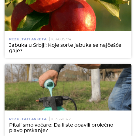
1614085774
REZULTATI ANKETA
Jabuka u Srbiji: Koje sorte jabuka se najčešće
gaje?
1613560672
REZULTATI ANKETA
Pitali smo voćare: Da li ste obavili prolećno
plavo prskanje?