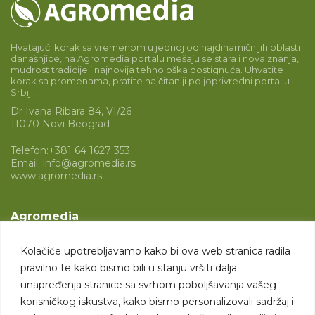
Hvatajući korak sa vremenom u jednoj od najdinamičnijih oblasti
današnjice, na Agromedia portalu mešaju se stara i nova znanja,
mudrost tradicije i najnovija tehnološka dostignuća. Uhvatite
korak sa promenama, pratite najčitaniji poljoprivredni portal u
Srbiji!
Dr Ivana Ribara 84, VI/26
11070 Novi Beograd
Telefon:
+381 64 1627 353
Email:
info@agromedia.rs
www.agromedia.rs
Agromedia
O nama
Kolačiće upotrebljavamo kako bi ova web stranica radila
Svet poljoprivrede
pravilno te kako bismo bili u stanju vršiti dalja
Marketing usluge
unapređenja stranice sa svrhom poboljšavanja vašeg
korisničkog iskustva, kako bismo personalizovali sadržaj i
Tražimo saradnike