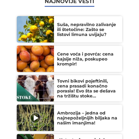
NAJNOVIJE VESTI
Suša, nepravilno zalivanje
ili štetočine: Zašto se
listovi limuna uvijaju?
Cene voća i povrća: cena
kajsije niža, poskupeo
krompir!
Tovni bikovi pojeftinili,
cena prasadi konačno
porasla! Evo šta se dešava
na tržištu stoke...
Ambrozija – jedna od
najnepoželjnijih biljaka na
našim imanjima!