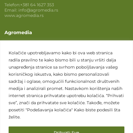
Telefon:
+381 64 1627 353
Email:
info@agromedia.rs
www.agromedia.rs
Agromedia
O nama
Svet poljoprivrede
Kolačiće upotrebljavamo kako bi ova web stranica
radila pravilno te kako bismo bili u stanju vršiti dalja
Marketing usluge
unapređenja stranice sa svrhom poboljšavanja vašeg
Tražimo saradnike
korisničkog iskustva, kako bismo personalizovali
sadržaj i oglase, omogućili funkcionalnost društvenih
Kontakt
medija i analizirali promet. Nastavkom korištenja naših
internet stranica prihvatate upotrebu kolačića. “Prihvati
Kontakt
sve”, znači da prihvatate sve kolačiće. Takođe, možete
posetiti "Podešavanja kolačića" Kako biste podesili šta
želite.
Prihvati Sve