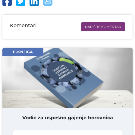
Komentari
NAPIŠITE KOMENTAR
Ime i prezime* obavezno
Email* obavezno
E-KNJIGA
Komentar* obavezno
DODAJ KOMENTAR
Vodič za uspešno gajenje borovnica