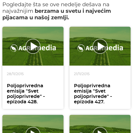
Pogledajte šta se ove nedelje dešava na
najvažnijim
berzama u svetu i najvećim
pijacama u našoj zemlji.
28/11/2015
21/11/2015
Poljoprivredna
Poljoprivredna
emisija "Svet
emisija "Svet
poljoprivrede" -
poljoprivrede" -
epizoda 428.
epizoda 427.