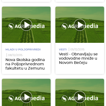
05/12/2015
MLADI U POLJOPRIVREDI
VESTI
Vesti - Obnavljaju se
08/12/2015
vodovodne mreže u
Nova školska godina
Novom Bečeju
na Poljoprivrednom
fakultetu u Zemunu