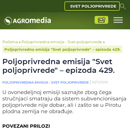
SVET POLJOPRIVREDE
Početna
»
Poljoprivredna emisija - Svet poljoprivrede
»
Poljoprivredna emisija "Svet poljoprivrede" – epizoda 429.
Poljoprivredna emisija "Svet
poljoprivrede" – epizoda 429.
05/12/2015
POLJOPRIVREDNA EMISIJA - SVET POLJOPRIVREDE
U ovonedeljnoj emisiji saznajte zbog čega
stručnjaci smatraju da sistem subvencionisanja
poljoprivrede nije dobar, ali i zašto se u Pirotu
plodna zemlja ne obrađuje.
POVEZANI PRILOZI