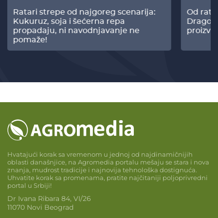
Ratari strepe od najgoreg scenarija:
Od rata
Kukuruz, soja i šećerna repa
Dragomi
propadaju, ni navodnjavanje ne
proizvo
pomaže!
Hvatajući korak sa vremenom u jednoj od najdinamičnijih
oblasti današnjice, na Agromedia portalu mešaju se stara i nova
znanja, mudrost tradicije i najnovija tehnološka dostignuća.
Uhvatite korak sa promenama, pratite najčitaniji poljoprivredni
portal u Srbiji!
Dr Ivana Ribara 84, VI/26
11070 Novi Beograd