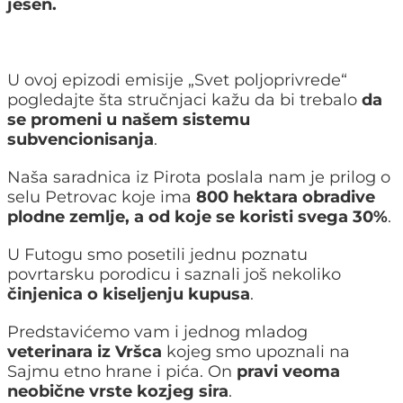
jesen.
U ovoj epizodi emisije „Svet poljoprivrede“
pogledajte šta stručnjaci kažu da bi trebalo
da
se promeni u našem sistemu
subvencionisanja
.
Naša saradnica iz Pirota poslala nam je prilog o
selu Petrovac koje ima
800 hektara obradive
plodne zemlje, a od koje se koristi svega 30%
.
U Futogu smo posetili jednu poznatu
povrtarsku porodicu i saznali još nekoliko
činjenica o kiseljenju kupusa
.
Predstavićemo vam i jednog mladog
veterinara iz Vršca
kojeg smo upoznali na
Sajmu etno hrane i pića. On
pravi veoma
neobične vrste kozjeg sira
.