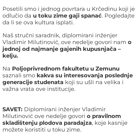
Posetili smo i jednog povrtara u Krčedinu koji je
odlučio da
u toku zime gaji spanać
. Pogledajte
da li se ova kultura isplati.
Naš stručni saradnik, diplomirani inženjer
Vladimir Milutinović, ove nedelje govori nam
o
jednoj od najmanje gajenih kupusnjača –
kelju.
Na
Poljoprivrednom fakultetu u Zemunu
saznali smo
kakva su interesovanja poslednje
generacije studenata
koji su ušli na velika i
važna vrata ove institucije.
SAVET:
Diplomirani inženjer Vladimir
Milutinović ove nedelje govori
o pravilnom
skladištenju plodova paradajza
, koje kasnije
možete koristiti u toku zime.