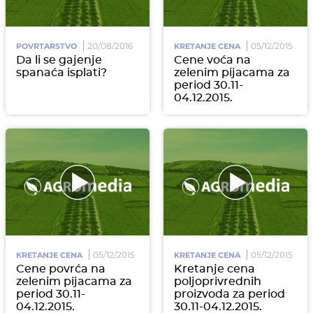
20/08/2016
05/12/2015
POVRTARSTVO
KRETANJE CENA
Da li se gajenje
Cene voća na
spanaća isplati?
zelenim pijacama za
period 30.11-
04.12.2015.
05/12/2015
05/12/2015
KRETANJE CENA
KRETANJE CENA
Cene povrća na
Kretanje cena
zelenim pijacama za
poljoprivrednih
period 30.11-
proizvoda za period
04.12.2015.
30.11-04.12.2015.