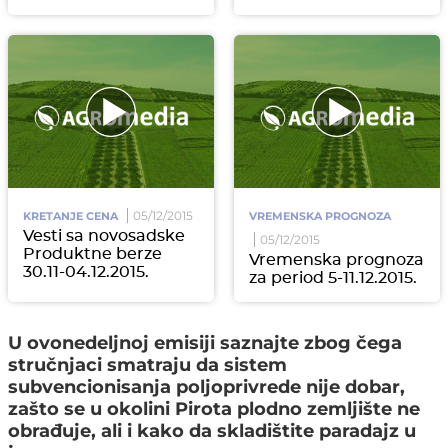
05/12/2015
KRETANJE CENA
VREMENSKA PROGNOZA
Vesti sa novosadske
05/12/2015
Produktne berze
Vremenska prognoza
30.11-04.12.2015.
za period 5-11.12.2015.
U ovonedeljnoj emisiji saznajte zbog čega
stručnjaci smatraju da sistem
subvencionisanja poljoprivrede nije dobar,
zašto se u okolini Pirota plodno zemljište ne
obrađuje, ali i kako da skladištite paradajz u