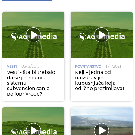
05/12/2015
11/11/2021
VESTI
POVRTARSTVO
Vesti - šta bi trebalo
Kelj – jedna od
da se promeni u
najzdravijih
sistemu
kupusnjača koja
subvencionisanja
odlično prezimljava!
poljoprivrede?