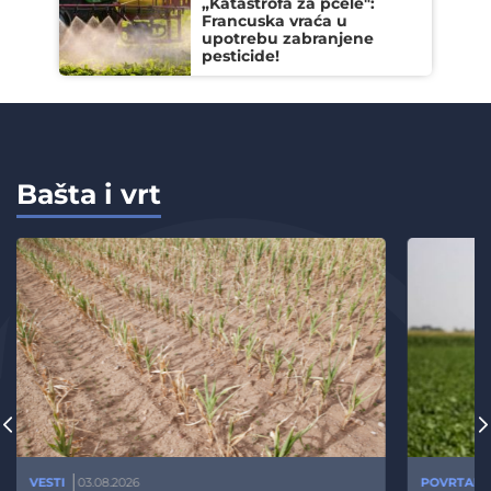
„Katastrofa za pčele":
Francuska vraća u
upotrebu zabranjene
pesticide!
Bašta i vrt
VESTI
03.08.2026
POVRTARS