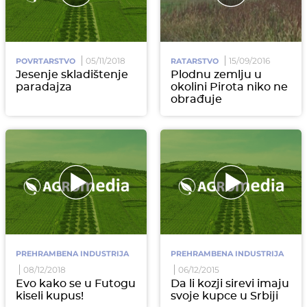
05/11/2018
15/09/2016
POVRTARSTVO
RATARSTVO
Jesenje skladištenje
Plodnu zemlju u
paradajza
okolini Pirota niko ne
obrađuje
PREHRAMBENA INDUSTRIJA
PREHRAMBENA INDUSTRIJA
08/12/2018
06/12/2015
Evo kako se u Futogu
Da li kozji sirevi imaju
kiseli kupus!
svoje kupce u Srbiji