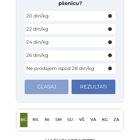
pšenicu?
20 din/kg
22 din/kg
24 din/kg
26 din/kg
Ne prodajem ispod 28 din/kg
GLASAJ
REZULTATI
BG
NS
NI
SM
SU
VŠ
VA
KG
ZA