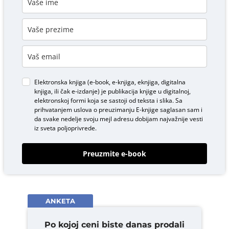
Elektronska knjiga (e-book, e-knjiga, eknjiga, digitalna
knjiga, ili čak e-izdanje) je publikacija knjige u digitalnoj,
elektronskoj formi koja se sastoji od teksta i slika. Sa
prihvatanjem uslova o
preuzimanju E-knjige
saglasan sam i
da svake nedelje svoju mejl adresu dobijam najvažnije vesti
iz sveta poljoprivrede.
Preuzmite e-book
ANKETA
Po kojoj ceni biste danas prodali