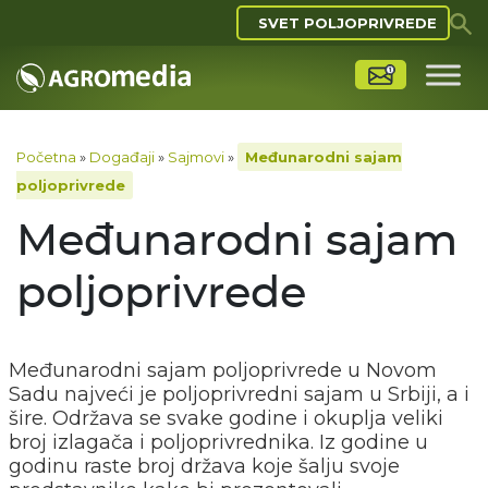
SVET POLJOPRIVREDE
Početna
»
Događaji
»
Sajmovi
»
Međunarodni sajam
poljoprivrede
Međunarodni sajam
poljoprivrede
Međunarodni sajam poljoprivrede u Novom
Sadu najveći je poljoprivredni sajam u Srbiji, a i
šire. Održava se svake godine i okuplja veliki
broj izlagača i poljoprivrednika. Iz godine u
godinu raste broj država koje šalju svoje