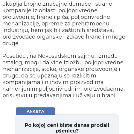
okuplja brojne značajne domaće i strane
kompanije iz oblasti poljoprivredne
proizvodnje, hrane i pića, poljoprivredne
mehanizacije, opreme za prehrambenu
industriju, hemijskih i zaštitnih sredstava,
proizvođače organske i zdrave hrane i mnoge
druge.
Posetioci, na Novosadskom sajmu, između
ostalog, mogu da vide izložbu poljoprivredne
mehanizacije, stoke, organske proizvodnje i
druge, da se upoznaju sa različitim
kompanijama i njihovim proizvodima
namenjenim poljoprivrednim proizvođačima,
prisustvuju predavanjima i uživaju u hrani.
ANKETA
Po kojoj ceni biste danas prodali
pšenicu?