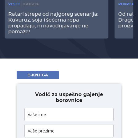
VESTI
03.08.2026
POVRTAR
Ratari strepe od najgoreg scenarija:
Od rata
Kukuruz, soja i šećerna repa
Dragomi
propadaju, ni navodnjavanje ne
proizvo
pomaže!
E-KNJIGA
Vodič za uspešno gajenje
borovnice