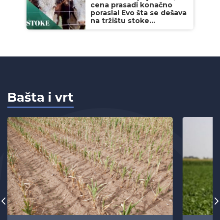
cena prasadi konačno
porasla! Evo šta se dešava
na tržištu stoke...
Bašta i vrt