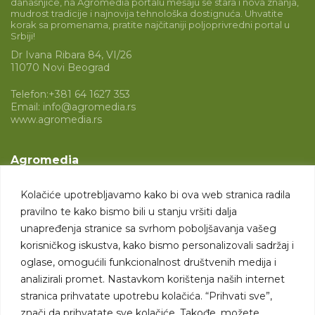
današnjice, na Agromedia portalu mešaju se stara i nova znanja,
mudrost tradicije i najnovija tehnološka dostignuća. Uhvatite
korak sa promenama, pratite najčitaniji poljoprivredni portal u
Srbiji!
Dr Ivana Ribara 84, VI/26
11070 Novi Beograd
Telefon:
+381 64 1627 353
Email:
info@agromedia.rs
www.agromedia.rs
Agromedia
O nama
Kolačiće upotrebljavamo kako bi ova web stranica radila
Svet poljoprivrede
pravilno te kako bismo bili u stanju vršiti dalja
Marketing usluge
unapređenja stranice sa svrhom poboljšavanja vašeg
korisničkog iskustva, kako bismo personalizovali sadržaj i
Tražimo saradnike
oglase, omogućili funkcionalnost društvenih medija i
analizirali promet. Nastavkom korištenja naših internet
Kontakt
stranica prihvatate upotrebu kolačića. “Prihvati sve”,
znači da prihvatate sve kolačiće. Takođe, možete
Kontakt