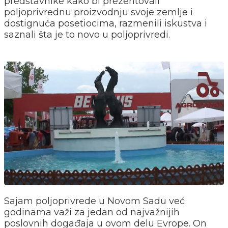
predstavnike kako bi prezentovali
poljoprivrednu proizvodnju svoje zemlje i
dostignuća posetiocima, razmenili iskustva i
saznali šta je to novo u poljoprivredi.
Sajam poljoprivrede u Novom Sadu već
godinama važi za jedan od najvažnijih
poslovnih događaja u ovom delu Evrope. On