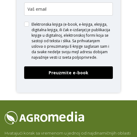
Elektronska knjiga (e-book, e-knjiga, eknjiga,
digitalna knjiga, ili čak e-izdanje) je publikacija
knjige u digitalnoj, elektronskoj formi koja se
sastoji od teksta i slika. Sa prihvatanjem
uslova o
preuzimanju E-knjige
saglasan sam i
da svake nedelje svoju mejl adresu dobijam
najvažnije vesti iz sveta poljoprivrede.
Preuzmite e-book
Hvatajući korak sa vremenom u jednoj od najdinamičnijih oblasti