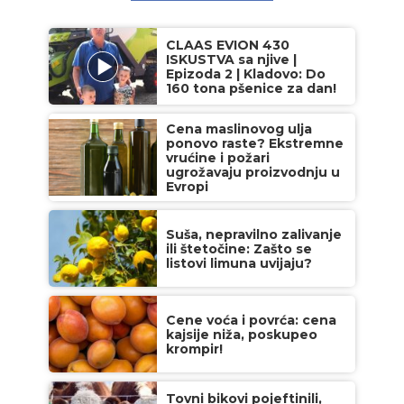
CLAAS EVION 430
ISKUSTVA sa njive |
Epizoda 2 | Kladovo: Do
160 tona pšenice za dan!
Cena maslinovog ulja
ponovo raste? Ekstremne
vrućine i požari
ugrožavaju proizvodnju u
Evropi
Suša, nepravilno zalivanje
ili štetočine: Zašto se
listovi limuna uvijaju?
Cene voća i povrća: cena
kajsije niža, poskupeo
krompir!
Tovni bikovi pojeftinili,