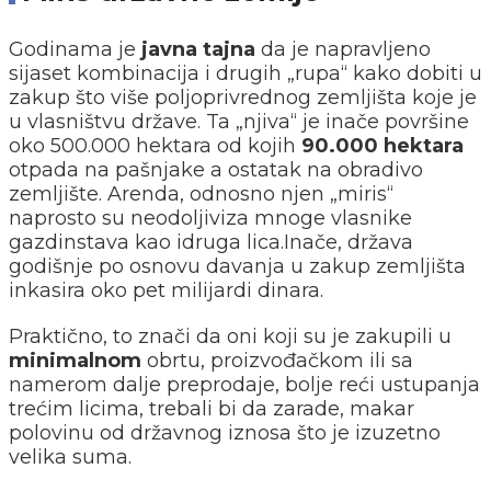
Godinama je
javna tajna
da je napravljeno
sijaset kombinacija i drugih „rupa“ kako dobiti u
zakup što više poljoprivrednog zemljišta koje je
u vlasništvu države. Ta „njiva“ je inače površine
oko 500.000 hektara od kojih
90.000 hektara
otpada na pašnjake a ostatak na obradivo
zemljište. Arenda, odnosno njen „miris“
naprosto su neodoljiviza mnoge vlasnike
gazdinstava kao idruga lica.Inače, država
godišnje po osnovu davanja u zakup zemljišta
inkasira oko pet milijardi dinara.
Praktično, to znači da oni koji su je zakupili u
minimalnom
obrtu, proizvođačkom ili sa
namerom dalje preprodaje, bolje reći ustupanja
trećim licima, trebali bi da zarade, makar
polovinu od državnog iznosa što je izuzetno
velika suma.