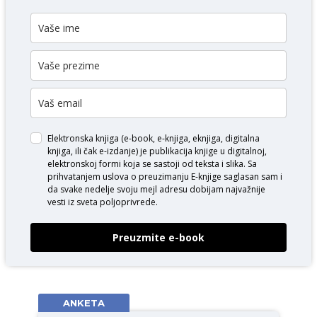
Elektronska knjiga (e-book, e-knjiga, eknjiga, digitalna
knjiga, ili čak e-izdanje) je publikacija knjige u digitalnoj,
elektronskoj formi koja se sastoji od teksta i slika. Sa
prihvatanjem uslova o
preuzimanju E-knjige
saglasan sam i
da svake nedelje svoju mejl adresu dobijam najvažnije
vesti iz sveta poljoprivrede.
Preuzmite e-book
ANKETA