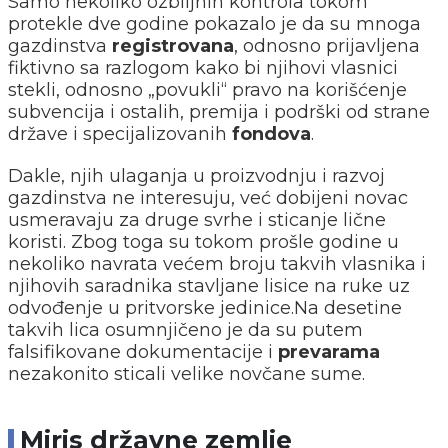
Samo nekoliko ozbiljnih kontrola tokom
protekle dve godine pokazalo je da su mnoga
gazdinstva
registrovana
, odnosno prijavljena
fiktivno sa razlogom kako bi njihovi vlasnici
stekli, odnosno „povukli“ pravo na korišćenje
subvencija i ostalih, premija i podrški od strane
države i specijalizovanih
fondova
.
Dakle, njih ulaganja u proizvodnju i razvoj
gazdinstva ne interesuju, već dobijeni novac
usmeravaju za druge svrhe i sticanje lične
koristi. Zbog toga su tokom prošle godine u
nekoliko navrata većem broju takvih vlasnika i
njihovih saradnika stavljane lisice na ruke uz
odvođenje u pritvorske jedinice.Na desetine
takvih lica osumnjičeno je da su putem
falsifikovane dokumentacije i
prevarama
nezakonito sticali velike novčane sume.
Miris državne zemlje