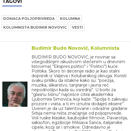
TAGOVI
DOMACA POLJOPRIVREDA
KOLUMNA
KOLUMNISTA BUDIMIR NOVOVIC
VESTI
Budimir Budo Novović, Kolumnista
BUDIMIR BUDO NOVOVIĆ, je novinar sa
višegodišnjim iskustvom stečenim u dnevnim
listovima( “Ekspres politici” i “Politici”) kuće
Politika. Skoro tri decenije radio je kao stalni
dopisnik iz Valjeva i Kolubarskog okruga. Koristi
svaku prililku da istakne kako su: “poezija,
muzika, slikarstvo, tanjiranje i javna reč
nepodnošljivi kada su osrednji”. U borbi za
“glasnu tišinu” najčešće citira akademika
Ljubomira Simovića, koji kaže: ”Spolja ti zakivaju
prozore i vrata, a ti im iznutra dodaješ eksere”.
Uveren je da uz talentovane i odvažne građane
Srbija nema ništa značajnije od poljoprivrede.
Voli ruske klasike, kaubojske filmove, Pavarotija,
saksofon, egzibicije Milisava Šarića, italijanske
cipele, kozji sir i smokve. Odnedavno je