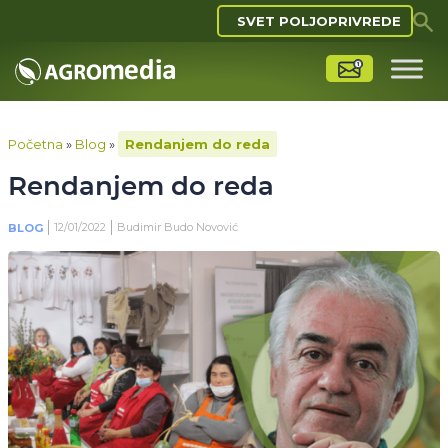
SVET POLJOPRIVREDE
Početna
»
Blog
»
Rendanjem do reda
Rendanjem do reda
12/01/2022
Budimir Budo Novović
BLOG