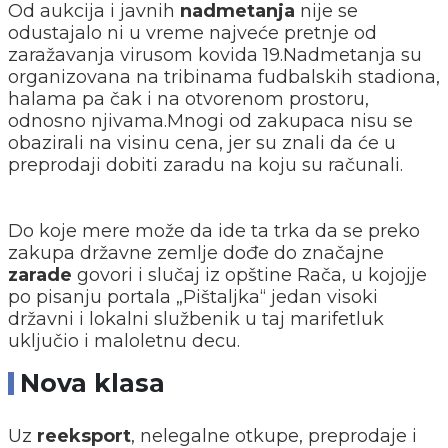
Od aukcija i javnih
nadmetanja
nije se
odustajalo ni u vreme najveće pretnje od
zaražavanja virusom kovida 19.Nadmetanja su
organizovana na tribinama fudbalskih stadiona,
halama pa čak i na otvorenom prostoru,
odnosno njivama.Mnogi od zakupaca nisu se
obazirali na visinu cena, jer su znali da će u
preprodaji dobiti zaradu na koju su računali.
Do koje mere može da ide ta trka da se preko
zakupa državne zemlje dođe do značajne
zarade
govori i slučaj iz opštine Rača, u kojojje
po pisanju portala „Pištaljka“ jedan visoki
državni i lokalni službenik u taj marifetluk
uključio i maloletnu decu.
Nova klasa
Uz
reeksport
, nelegalne otkupe, preprodaje i