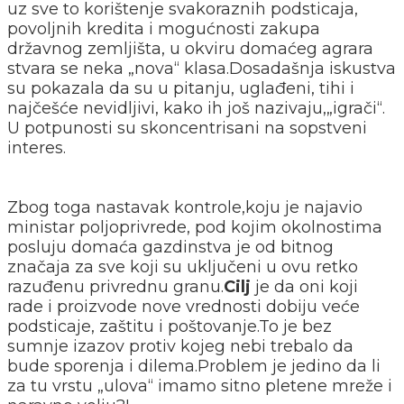
uz sve to korištenje svakoraznih podsticaja,
povoljnih kredita i mogućnosti zakupa
državnog zemljišta, u okviru domaćeg agrara
stvara se neka „nova“ klasa.Dosadašnja iskustva
su pokazala da su u pitanju, uglađeni, tihi i
najčešće nevidljivi, kako ih još nazivaju,„igrači“.
U potpunosti su skoncentrisani na sopstveni
interes.
Zbog toga nastavak kontrole,koju je najavio
ministar poljoprivrede, pod kojim okolnostima
posluju domaća gazdinstva je od bitnog
značaja za sve koji su uključeni u ovu retko
razuđenu privrednu granu.
Cilj
je da oni koji
rade i proizvode nove vrednosti dobiju veće
podsticaje, zaštitu i poštovanje.To je bez
sumnje izazov protiv kojeg nebi trebalo da
bude sporenja i dilema.Problem je jedino da li
za tu vrstu „ulova“ imamo sitno pletene mreže i