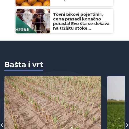
Tovni bikovi pojeftinili,
cena prasadi konačno
porasla! Evo šta se dešava
na tržištu stoke...
Bašta i vrt