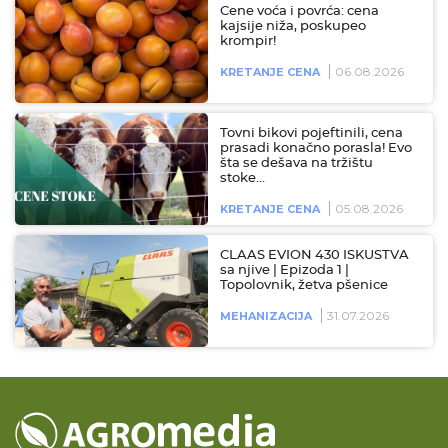
Cene voća i povrća: cena
kajsije niža, poskupeo
krompir!
06.08.2026
KRETANJE CENA
Tovni bikovi pojeftinili, cena
prasadi konačno porasla! Evo
šta se dešava na tržištu
stoke…
05.08.2026
KRETANJE CENA
CLAAS EVION 430 ISKUSTVA
sa njive | Epizoda 1 |
Topolovnik, žetva pšenice
31.07.2026
MEHANIZACIJA