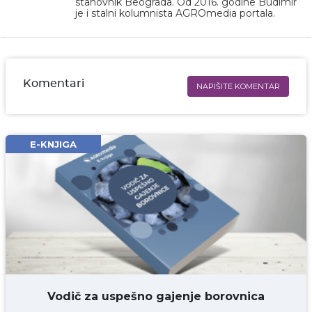
stanovnik Beograda. Od 2016. godine Budimir
je i stalni kolumnista AGROmedia portala.
Komentari
NAPIŠITE KOMENTAR
Ime i prezime* obavezno
Email* obavezno
E-KNJIGA
Komentar* obavezno
DODAJ KOMENTAR
Vodič za uspešno gajenje borovnica