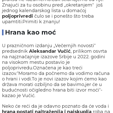
Znajući za tu osobinu pred „okretanjem“ još
jednog kalendarskog lista u domaćoj
poljoprivredi
čulo se i ponešto što treba
upamtiti.Primiti k znanju!
Hrana kao moć
U prazničnom izdanju „Večernjih novosti“
predsednik
Aleksandar Vučić
, prilikom osvrta
na najznačajnije izazove Srbije u 2022. godini
na visokom mestu postavio je
poljoprivredu.Označena je kao treći
izazov.“Moramo da počnemo da vodimo računa
o hrani i vodi.To je novi izazov kojim ćemo kao
država morati ozbiljno da se bavimo,jer će u
budućnosti očigledno hrana biti izvor moći“-
kazao je Vučić.
Neko će reći da je odavno poznato da će voda i
hrana postati najtraženija i najskuplja
roba na