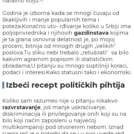
naravno volju?!
Godina je izborna kada se mnogi čuvaju od
škakljivih i manje popularnih tema i
poteza.Konačno utv- rđivanje koliko u Srbiji ima
poljoprivrednika i njihovih
gazdinstava
kojima
je ta grana osnovna delatnost je, po mojoj
proceni, bitnija od mnogih drugih „velikih“
poslova.Tu sliku nebi trebalo „retuširati“ sa bilo
kakvim agrarnim popisom ili statističkim
obradama.U pitanju su mnogo suptilniji koraci,
podaci i interesi.Kako statusni tako i ekonomski.
Izbeći recept političkih pihtija
Koliko sam razumeo nije u pitanju nikakvo
razvrstavanje
, još manje uskraćivanje,
diskriminacija ili privilegovanje onih koji su na
bilo koji način zaposleni u najvećoj
multikompaniji pod otvorenim nebom. Iznad
svega reč je o potrebi da se i u njoj uvede red,