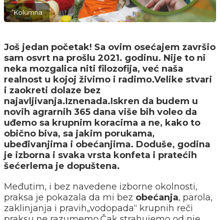
”Kolumna
Još jedan početak! Sa ovim osećajem završio
sam osvrt na prošlu 2021. godinu. Nije to ni
neka mozgalica niti filozofija, već naša
realnost u kojoj živimo i radimo.Velike stvari
i zaokreti dolaze bez
najavljivanja.Iznenada.Iskren da budem u
novih agrarnih 365 dana više bih voleo da
uđemo sa krupnim koracima a ne, kako to
obično biva, sa jakim porukama,
ubeđivanjima i obećanjima. Doduše, godina
je izborna i svaka vrsta konfeta i pratećih
šećerlema je dopuštena.
Međutim, i bez navedene izborne okolnosti,
praksa je pokazala da mi bez
obećanja
, parola,
zaklinjanja i pravih„vodopada“ krupnih reči
praksu ne razumemo.Čak strahujemo od nje.