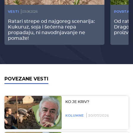
VESTI
03.08.2026
POVRTAR
Ratari strepe od najgoreg scenarija:
Od rata
Kukuruz, soja i šećerna repa
Dragomi
propadaju, ni navodnjavanje ne
proizvo
pomaže!
POVEZANE VESTI
KO JE KRIV?
30/07/2026
KOLUMNE