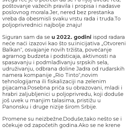
poštovanje važećih pravila i propisa i nadasve
poslovnog morala.Jer, nered bez prestanka
vreba da obesmisli svaku vrstu rada i truda.To
poljoprivrednici najbolje znaju!
Siguran sam da se
u 2022. godini
ispod radara
neće naći izazovi kao što su:inicijativa „Otvoreni
Balkan“, osvajanje novih tržišta, povećanje
agrarnog budzeta i podsticaja, aktivnosti na
spasavanju i podmlađivanju srpskih sela,
udruživanju, odbrana doline Jadra od rudarskih
namera kompanije „Rio Tinto“,novim
tehnologijama ili fiskalizaciji na zelenim
pijacama.Posebna priča su obrazovani, mladi i
hrabri zaljubljenici u poljoprivredu, koji doduše
još uvek u manjim talasima, pristižu u
Panonsku i druge nizije širom Srbije.
Promene su neizbežne.Doduše,tako nešto se i
očekuje od započetih godina.Ako se ne krene