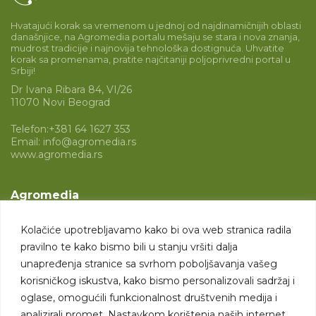
Hvatajući korak sa vremenom u jednoj od najdinamičnijih oblasti
današnjice, na Agromedia portalu mešaju se stara i nova znanja,
mudrost tradicije i najnovija tehnološka dostignuća. Uhvatite
korak sa promenama, pratite najčitaniji poljoprivredni portal u
Srbiji!
Dr Ivana Ribara 84, VI/26
11070 Novi Beograd
Telefon:
+381 64 1627 353
Email:
info@agromedia.rs
www.agromedia.rs
Agromedia
O nama
Kolačiće upotrebljavamo kako bi ova web stranica radila
Svet poljoprivrede
pravilno te kako bismo bili u stanju vršiti dalja
Marketing usluge
unapređenja stranice sa svrhom poboljšavanja vašeg
korisničkog iskustva, kako bismo personalizovali sadržaj i
Tražimo saradnike
oglase, omogućili funkcionalnost društvenih medija i
analizirali promet. Nastavkom korištenja naših internet