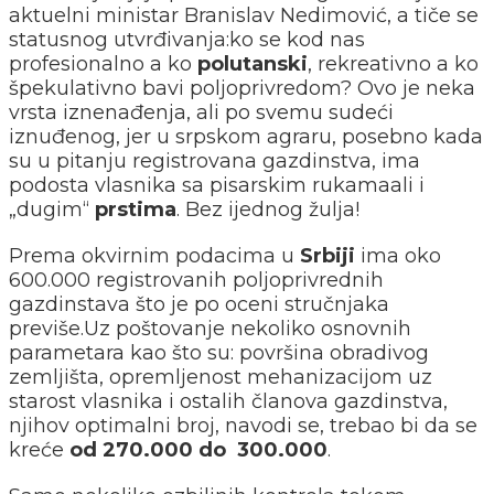
aktuelni ministar Branislav Nedimović, a tiče se
statusnog utvrđivanja:ko se kod nas
profesionalno a ko
polutanski
, rekreativno a ko
špekulativno bavi poljoprivredom? Ovo je neka
vrsta iznenađenja, ali po svemu sudeći
iznuđenog, jer u srpskom agraru, posebno kada
su u pitanju registrovana gazdinstva, ima
podosta vlasnika sa pisarskim rukamaali i
„dugim“
prstima
. Bez ijednog žulja!
Prema okvirnim podacima u
Srbiji
ima oko
600.000 registrovanih poljoprivrednih
gazdinstava što je po oceni stručnjaka
previše.Uz poštovanje nekoliko osnovnih
parametara kao što su: površina obradivog
zemljišta, opremljenost mehanizacijom uz
starost vlasnika i ostalih članova gazdinstva,
njihov optimalni broj, navodi se, trebao bi da se
kreće
od 270.000 do 300.000
.