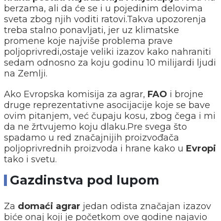
berzama, ali da će se i u pojedinim delovima
sveta zbog njih voditi ratovi.Takva upozorenja
treba stalno ponavljati, jer uz klimatske
promene koje najviše problema prave
poljoprivredi,ostaje veliki izazov kako nahraniti
sedam odnosno za koju godinu 10 milijardi ljudi
na Zemlji.
Ako Evropska komisija za agrar,
FAO
i brojne
druge reprezentativne asocijacije koje se bave
ovim pitanjem, već čupaju kosu, zbog čega i mi
da ne žrtvujemo koju dlaku.Pre svega što
spadamo u red značajnijih proizvođača
poljoprivrednih proizvoda i hrane kako u
Evropi
tako i svetu.
Gazdinstva pod lupom
Za
domaći agrar
jedan odista značajan izazov
biće onaj koji je početkom ove godine najavio