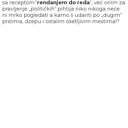
sa receptom:“
rendanjem do reda
“, već onim za
pravljenje „političkih“ pihtija niko nikoga neće
ni mrko pogledati a kamo li udariti po „dugim“
prstima, dzepu i ostalim osetljivim mestima!?