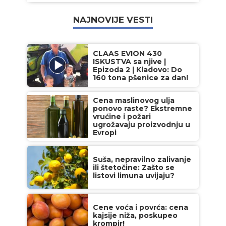
NAJNOVIJE VESTI
CLAAS EVION 430
ISKUSTVA sa njive |
Epizoda 2 | Kladovo: Do
160 tona pšenice za dan!
Cena maslinovog ulja
ponovo raste? Ekstremne
vrućine i požari
ugrožavaju proizvodnju u
Evropi
Suša, nepravilno zalivanje
ili štetočine: Zašto se
listovi limuna uvijaju?
Cene voća i povrća: cena
kajsije niža, poskupeo
krompir!