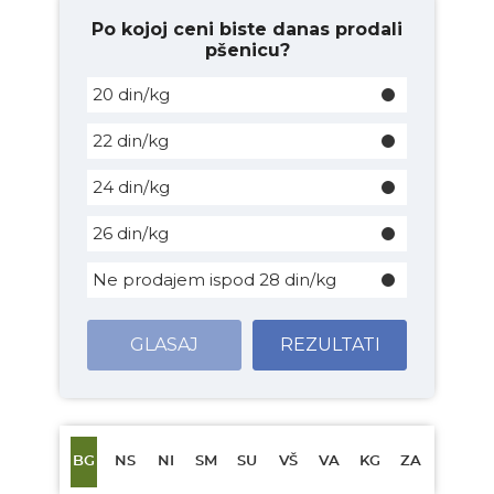
Po kojoj ceni biste danas prodali
pšenicu?
20 din/kg
22 din/kg
24 din/kg
26 din/kg
Ne prodajem ispod 28 din/kg
GLASAJ
REZULTATI
BG
NS
NI
SM
SU
VŠ
VA
KG
ZA