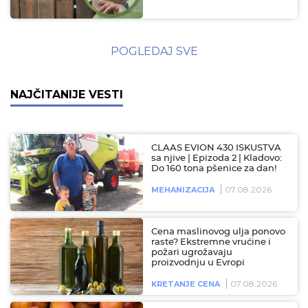
POGLEDAJ SVE
NAJČITANIJE VESTI
CLAAS EVION 430 ISKUSTVA
sa njive | Epizoda 2 | Kladovo:
Do 160 tona pšenice za dan!
07.08.2026
MEHANIZACIJA
Cena maslinovog ulja ponovo
raste? Ekstremne vrućine i
požari ugrožavaju
proizvodnju u Evropi
07.08.2026
KRETANJE CENA