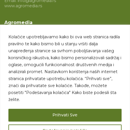
Email:
info@agromedia.rs
www.agromedia.rs
Agromedia
O nama
Kolačiće upotrebljavamo kako bi ova web stranica radila
Svet poljoprivrede
pravilno te kako bismo bili u stanju vršiti dalja
Marketing usluge
unapređenja stranice sa svrhom poboljšavanja vašeg
korisničkog iskustva, kako bismo personalizovali sadržaj i
Tražimo saradnike
oglase, omogućili funkcionalnost društvenih medija i
analizirali promet. Nastavkom korištenja naših internet
Kontakt
stranica prihvatate upotrebu kolačića. “Prihvati sve”,
znači da prihvatate sve kolačiće. Takođe, možete
Kontakt
posetiti "Podešavanja kolačića" Kako biste podesili šta
želite.
Prihvati Sve