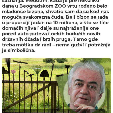
saznanja. Međutim, kada je pre nekoliko
dana u Beogradskom ZOO vrtu rođeno belo
mladunče bizona, shvatio sam da su kod nas
moguća svakorazna čuda. Beli bizon se rađa
u proporciji jedan na 10 miliona, a što se tiče
domaćih njiva i dalje su najtraženije one
pored auto-puteva i nekih budućih novih
državnih džada i brzih pruga. Tamo gde
treba motika da radi – nema gužvi i potražnja
je simbolična.