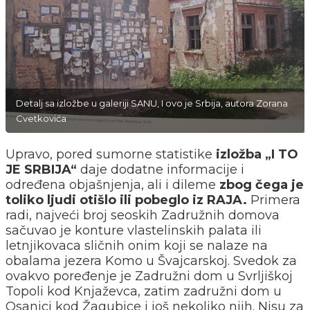
Detalj sa izložbe u galeriji SANU, I ovo je Srbija, autora Zorana
Cvetkovića
Upravo, pored sumorne statistike
izložba „I TO
JE SRBIJA“
daje dodatne informacije i
određena objašnjenja, ali i dileme
zbog čega je
toliko ljudi otišlo ili pobeglo iz RAJA.
Primera
radi, najveći broj seoskih Zadružnih domova
sačuvao je konture vlastelinskih palata ili
letnjikovaca sličnih onim koji se nalaze na
obalama jezera Komo u Švajcarskoj. Svedok za
ovakvo poređenje je Zadružni dom u Svrljiškoj
Topoli kod Knjaževca, zatim zadružni dom u
Osanici kod Žagubice i još nekoliko njih. Nisu za