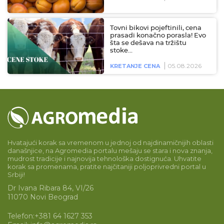
Tovni bikovi pojeftinili, cena
prasadi konačno porasla! Evo
šta se dešava na tržištu
stoke…
05.08.2026
KRETANJE CENA
Hvatajući korak sa vremenom u jednoj od najdinamičnijih oblasti
današnjice, na Agromedia portalu mešaju se stara i nova znanja,
mudrost tradicije i najnovija tehnološka dostignuća. Uhvatite
korak sa promenama, pratite najčitaniji poljoprivredni portal u
Srbiji!
Dr Ivana Ribara 84, VI/26
11070 Novi Beograd
Telefon:
+381 64 1627 353