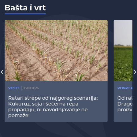
Bašta i vrt
VESTI
03.08.2026
POVRTAR
Ratari strepe od najgoreg scenarija:
Od rata
Kukuruz, soja i šećerna repa
Dragomi
propadaju, ni navodnjavanje ne
proizvo
pomaže!