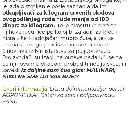
proizvođači malina iz Zlatiborskog okruga kojih
je izdalo strpljenje posle saznanja da im
otkupljivači za kilogram crvenih plodova
ovogodišnjeg roda nude manje od 100
dinara za kilogram.
To je dvostruko niže od
njihove računice po kojoj bi zaradili za hleb i
ništa više. Hladnjačari mudro ćute, a tek sa
usana se mogu pročitati poruke državnih
činovnika iz Ministarstva za poljoprivredu.
Proizvođači su izašli na puteve nadajući se da
će njihovom blokadom probuditi nečiju svest ili
savest.
Iz daljine sam čuo glas: MALINARI,
NIKO NE SME DA VAS BIJE!?
Izvori informacija:
Lična dokumentacija, portal
AGROMEDIA , Bilten za selo i poljoprivredu
SANU.