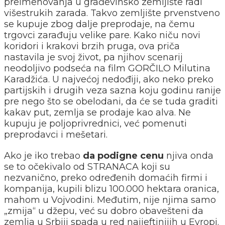
preimenovanja u građevinsko zemljište radi
višestrukih zarada. Takvo zemljište prvenstveno
se kupuje zbog dalje preprodaje, na čemu
trgovci zarađuju velike pare. Kako niču novi
koridori i krakovi brzih pruga, ova priča
nastavila je svoj život, pa njihov scenarij
neodoljivo podseća na film GORČILO Milutina
Karadžića. U najvećoj nedođiji, ako neko preko
partijskih i drugih veza sazna koju godinu ranije
pre nego što se obelodani, da će se tuda graditi
kakav put, zemlja se prodaje kao alva. Ne
kupuju je poljoprivrednici, već pomenuti
preprodavci i mešetari.
Ako je iko trebao
da podigne cenu
njiva onda
se to očekivalo od STRANACA koji su
nezvanično, preko određenih domaćih firmi i
kompanija, kupili blizu 100.000 hektara oranica,
mahom u Vojvodini. Međutim, nije njima samo
„zmija“ u džepu, već su dobro obavešteni da
zemlja u Srbiji spada u red najjeftinijih u Evropi.