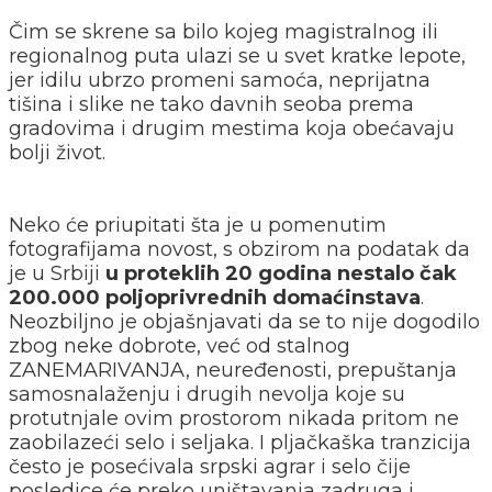
Čim se skrene sa bilo kojeg magistralnog ili
regionalnog puta ulazi se u svet kratke lepote,
jer idilu ubrzo promeni samoća, neprijatna
tišina i slike ne tako davnih seoba prema
gradovima i drugim mestima koja obećavaju
bolji život.
Neko će priupitati šta je u pomenutim
fotografijama novost, s obzirom na podatak da
je u Srbiji
u proteklih 20 godina nestalo čak
200.000 poljoprivrednih domaćinstava
.
Neozbiljno je objašnjavati da se to nije dogodilo
zbog neke dobrote, već od stalnog
ZANEMARIVANJA, neuređenosti, prepuštanja
samosnalaženju i drugih nevolja koje su
protutnjale ovim prostorom nikada pritom ne
zaobilazeći selo i seljaka. I pljačkaška tranzicija
često je posećivala srpski agrar i selo čije
posledice će preko uništavanja zadruga i