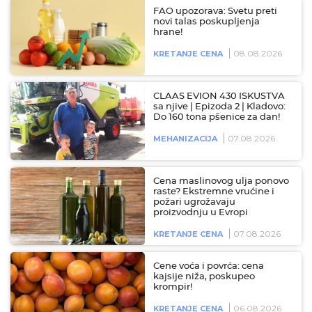
FAO upozorava: Svetu preti
novi talas poskupljenja
hrane!
08.08.2026
KRETANJE CENA
CLAAS EVION 430 ISKUSTVA
sa njive | Epizoda 2 | Kladovo:
Do 160 tona pšenice za dan!
07.08.2026
MEHANIZACIJA
Cena maslinovog ulja ponovo
raste? Ekstremne vrućine i
požari ugrožavaju
proizvodnju u Evropi
07.08.2026
KRETANJE CENA
Cene voća i povrća: cena
kajsije niža, poskupeo
krompir!
06.08.2026
KRETANJE CENA