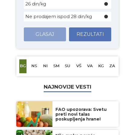
26 din/kg
Ne prodajem ispod 28 din/kg
GLASAJ
REZULTATI
BG
NS
NI
SM
SU
VŠ
VA
KG
ZA
NAJNOVIJE VESTI
FAO upozorava: Svetu
preti novi talas
poskupljenja hrane!