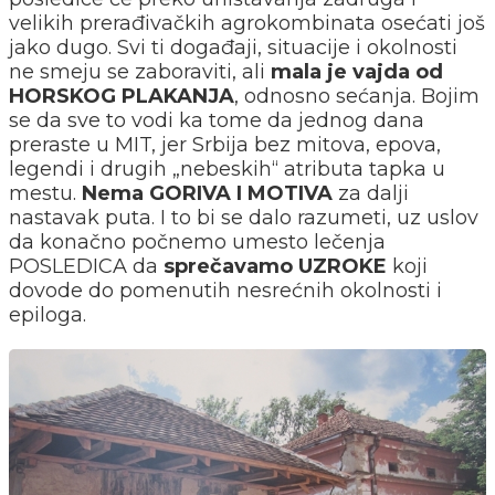
velikih prerađivačkih agrokombinata osećati još
jako dugo. Svi ti događaji, situacije i okolnosti
ne smeju se zaboraviti, ali
mala je vajda od
HORSKOG PLAKANJA
, odnosno sećanja. Bojim
se da sve to vodi ka tome da jednog dana
preraste u MIT, jer Srbija bez mitova, epova,
legendi i drugih „nebeskih“ atributa tapka u
mestu.
Nema GORIVA I MOTIVA
za dalji
nastavak puta. I to bi se dalo razumeti, uz uslov
da konačno počnemo umesto lečenja
POSLEDICA da
sprečavamo UZROKE
koji
dovode do pomenutih nesrećnih okolnosti i
epiloga.