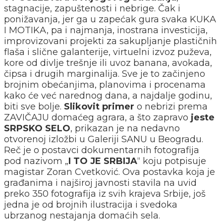
stagnacije, zapuštenosti i nebrige. Čak i
ponižavanja, jer ga u zapećak gura svaka KUKA
I MOTIKA, pa i najmanja, inostrana investicija,
improvizovani projekti za sakupljanje plastičnih
flaša i slične galanterije, virtuelni izvoz puževa,
kore od divlje trešnje ili uvoz banana, avokada,
čipsa i drugih marginalija. Sve je to začinjeno
brojnim obećanjima, planovima i procenama
kako će već narednog dana, a najdalje godinu,
biti sve bolje.
Slikovit primer
o nebrizi prema
ZAVIČAJU domaćeg agrara, a što zapravo
jeste
SRPSKO SELO
, prikazan je na nedavno
otvorenoj izložbi u Galeriji SANU u Beogradu.
Reč je o postavci dokumentarnih fotografija
pod nazivom „
I TO JE SRBIJA
“ koju potpisuje
magistar Zoran Cvetković. Ova postavka koja je
građanima i najširoj javnosti stavila na uvid
preko 350 fotografija iz svih krajeva Srbije, još
jedna je od brojnih ilustracija i svedoka
ubrzanog nestajanja domaćih sela.