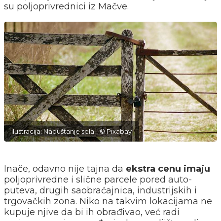
su poljoprivrednici iz Mačve.
Ilustracija: Napuštanje sela - © Pixabay
Inače, odavno nije tajna da
ekstra cenu imaju
poljoprivredne i slične parcele pored auto-
puteva, drugih saobraćajnica, industrijskih i
trgovačkih zona. Niko na takvim lokacijama ne
kupuje njive da bi ih obrađivao, već radi