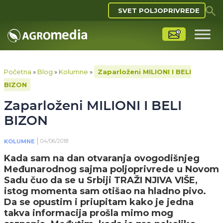
SVET POLJOPRIVREDE
Početna
»
Blog
»
Kolumne
»
Zaparloženi MILIONI I BELI
BIZON
Zaparloženi MILIONI I BELI
BIZON
04/06/2018
KOLUMNE
Kada sam na dan otvaranja ovogodišnjeg
Međunarodnog sajma poljoprivrede u Novom
Sadu čuo da se u Srbiji TRAŽI NJIVA VIŠE,
istog momenta sam otišao na hladno pivo.
Da se opustim i priupitam kako je jedna
takva informacija prošla mimo mog