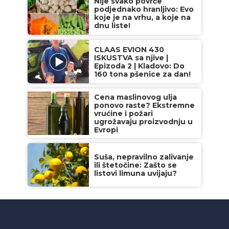
Nije svako povrće
podjednako hranljivo: Evo
koje je na vrhu, a koje na
dnu liste!
CLAAS EVION 430
ISKUSTVA sa njive |
Epizoda 2 | Kladovo: Do
160 tona pšenice za dan!
Cena maslinovog ulja
ponovo raste? Ekstremne
vrućine i požari
ugrožavaju proizvodnju u
Evropi
Suša, nepravilno zalivanje
ili štetočine: Zašto se
listovi limuna uvijaju?