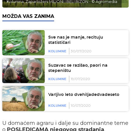
Kolumna: Zaparloženi MILIONI I BELI BIZON - © Agromedia
MOŽDA VAS ZANIMA
Sve nas je manje, recituju
statističari
30/07/2020
KOLUMNE
Suzavac se razišao, paori na
stepeništu
19/07/2020
KOLUMNE
Varljivo leto dvehiljadedvadeseto
10/07/2020
KOLUMNE
U domaćem agraru i dalje su dominantne teme
o
POSLEDICAMA njegovog stradanja
,