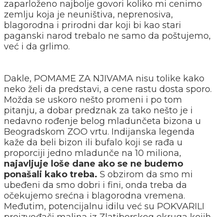
zaparloženo najbolje govori koliko mi cenimo
zemlju koja je neuništiva, neprenosiva,
blagorodna i prirodni dar koji bi kao stari
paganski narod trebalo ne samo da poštujemo,
već i da grlimo.
Dakle, POMAME ZA NJIVAMA nisu tolike kako
neko želi da predstavi, a cene rastu dosta sporo.
Možda se uskoro nešto promeni i po tom
pitanju, a dobar predznak za tako nešto je i
nedavno rođenje belog mladunčeta bizona u
Beogradskom ZOO vrtu. Indijanska legenda
kaže da beli bizon ili bufalo koji se rađa u
proporciji jedno mladunče na 10 miliona,
najavljuje loše dane ako se ne budemo
ponašali kako treba.
S obzirom da smo mi
ubeđeni da smo dobri i fini, onda treba da
očekujemo srećna i blagorodna vremena.
Međutim, potencijalnu idilu već su POKVARILI