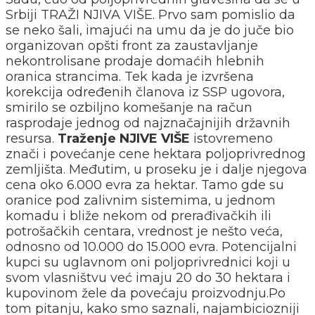
Srbiji TRAŽI NJIVA VIŠE. Prvo sam pomislio da
se neko šali, imajući na umu da je do juče bio
organizovan opšti front za zaustavljanje
nekontrolisane prodaje domaćih hlebnih
oranica strancima. Tek kada je izvršena
korekcija određenih članova iz SSP ugovora,
smirilo se ozbiljno komešanje na račun
rasprodaje jednog od najznačajnijih državnih
resursa.
Traženje NJIVE VIŠE
istovremeno
znači i povećanje cene hektara poljoprivrednog
zemljišta. Međutim, u proseku je i dalje njegova
cena oko 6.000 evra za hektar. Tamo gde su
oranice pod zalivnim sistemima, u jednom
komadu i bliže nekom od prerađivačkih ili
potrošačkih centara, vrednost je nešto veća,
odnosno od 10.000 do 15.000 evra. Potencijalni
kupci su uglavnom oni poljoprivrednici koji u
svom vlasništvu već imaju 20 do 30 hektara i
kupovinom žele da povećaju proizvodnju.Po
tom pitanju, kako smo saznali, najambiciozniji