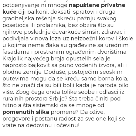
potcenjivanje ni mnoge
napuštene privatne
kuće
čiji balkoni, doksati, spratovi i druga
graditeljska rešenja skreću pažnju svakog
posetioca ili prolaznika, bez obzira što su
njihove poslednje čuvarkuće šimšir, zdravac i
podivljala vinova loza uz neizbežni korov. I škole
u kojima nema đaka su građevine sa urednim
fasadama i prostranim ograđenim dvorištima.
Krajolik najvećeg broja opustelih sela je
naprosto bajkovit sa puno vodenih izvora, ali i
plodne zemlje. Doduše, postojećim seoskim
putevima mogu da se kreću samo borna kola,
što ne znači da su bili bolji kada je naroda bilo
više. Zbog čega onda tolike seobe i odlasci iz
ruralnih prostora Srbije? Šta treba činiti pod
hitno a šta sistemski da se mnoge od
pomenutih slika
promene? Da ožive,
progovore i postanu radost za sve one koji se
vrate na dedovinu i očevinu!