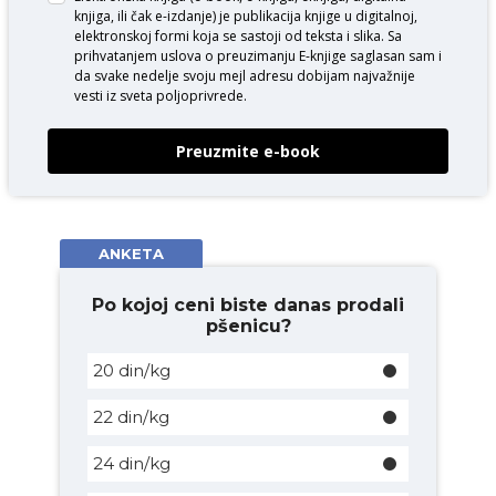
knjiga, ili čak e-izdanje) je publikacija knjige u digitalnoj,
elektronskoj formi koja se sastoji od teksta i slika. Sa
prihvatanjem uslova o
preuzimanju E-knjige
saglasan sam i
da svake nedelje svoju mejl adresu dobijam najvažnije
vesti iz sveta poljoprivrede.
Preuzmite e-book
ANKETA
Po kojoj ceni biste danas prodali
pšenicu?
20 din/kg
22 din/kg
24 din/kg