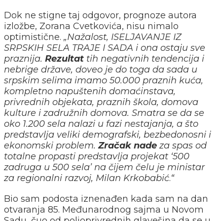
Dok ne stigne taj odgovor, prognoze autora
izložbe, Zorana Cvetkovića, nisu nimalo
optimistične.
„
Nažalost, ISELJAVANJE IZ
SRPSKIH SELA TRAJE I SADA i ona ostaju sve
praznija.
Rezultat
tih negativnih tendencija i
nebrige države, doveo je do toga da sada u
srpskim selima imamo 50.000 praznih kuća,
kompletno napuštenih domaćinstava,
privrednih objekata, praznih škola, domova
kulture i zadružnih domova. Smatra se da se
oko 1.200 sela nalazi u fazi nestajanja, a što
predstavlja veliki demografski, bezbedonosni i
ekonomski problem.
Zračak nade
za spas od
totalne propasti predstavlja projekat ‘500
zadruga u 500 sela’ na čijem čelu je ministar
za regionalni razvoj, Milan Krkobabić
.
“
Bio sam podosta iznenađen kada sam na dan
otvaranja 85. Međunarodnog sajma u Novom
Sadu, čuo od poljoprivrednih glavešina da se u