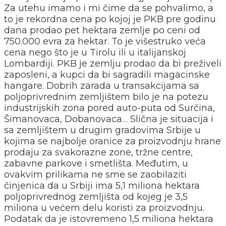
Za utehu imamo i mi čime da se pohvalimo, a
to je rekordna cena po kojoj je PKB pre godinu
dana prodao pet hektara zemlje po ceni od
750.000 evra za hektar. To je višestruko veća
cena nego što je u Tirolu ili u italijanskoj
Lombardiji. PKB je zemlju prodao da bi preživeli
zaposleni, a kupci da bi sagradili magacinske
hangare. Dobrih zarada u transakcijama sa
poljoprivrednim zemljištem bilo je na potezu
industrijskih zona pored auto-puta od Surčina,
Šimanovaca, Dobanovaca… Slična je situacija i
sa zemljištem u drugim gradovima Srbije u
kojima se najbolje oranice za proizvodnju hrane
prodaju za svakorazne zone, tržne centre,
zabavne parkove i smetlišta. Međutim, u
ovakvim prilikama ne sme se zaobilaziti
činjenica da u Srbiji ima 5,1 miliona hektara
poljoprivrednog zemljišta od kojeg je 3,5
miliona u većem delu koristi za proizvodnju.
Podatak da je istovremeno 1,5 miliona hektara