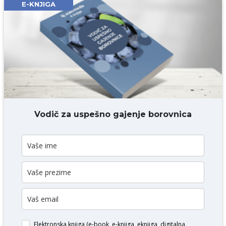
E-KNJIGA
Komentar* obavezno
DODAJ KOMENTAR
Vodič za uspešno gajenje borovnica
Elektronska knjiga (e-book, e-knjiga, eknjiga, digitalna