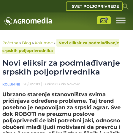
SVET POLJOPRIVREDE
Početna
»
Blog
»
Kolumne
»
Novi eliksir za podmlađivanje
srpskih poljoprivrednika
Novi eliksir za podmlađivanje
srpskih poljoprivrednika
28/01/2019
Budimir Budo Novović
KOLUMNE
Ubrzano starenje stanovništva svima
pričinjava određene probleme. Taj trend
posebno je nepovoljan za srpski agrar. Sve
dok ROBOTI ne preuzmu poslove
poljoprivredi će biti potrebni jaki, odnosno
obučeni mlađi ljudi motivisani da prevrću i