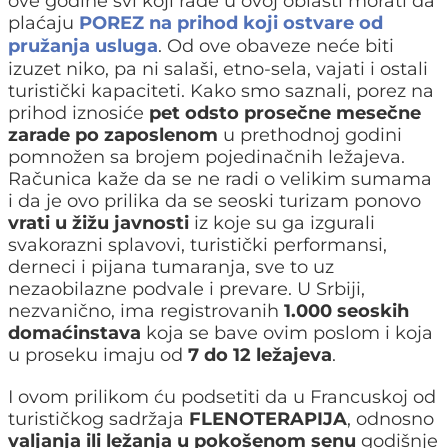
ove godine svi koji rade u ovoj oblasti morati da
plaćaju
POREZ na prihod
koji ostvare
od
pružanja usluga
. Od ove obaveze neće biti
izuzet niko, pa ni salaši, etno-sela, vajati i ostali
turistički kapaciteti. Kako smo saznali, porez na
prihod iznosiće
pet odsto prosečne mesečne
zarade po zaposlenom
u prethodnoj godini
pomnožen sa brojem pojedinačnih ležajeva.
Računica kaže da se ne radi o velikim sumama
i da je ovo prilika da se seoski turizam ponovo
vrati u žižu javnosti
iz koje su ga izgurali
svakorazni splavovi, turistički performansi,
derneci i pijana tumaranja, sve to uz
nezaobilazne podvale i prevare. U Srbiji,
nezvanično, ima registrovanih
1.000 seoskih
domaćinstava
koja se bave ovim poslom i koja
u proseku imaju od
7 do 12 ležajeva
.
I ovom prilikom ću podsetiti da u Francuskoj od
turističkog sadržaja
FLENOTERAPIJA
, odnosno
valjanja ili ležanja u pokošenom senu
godišnje