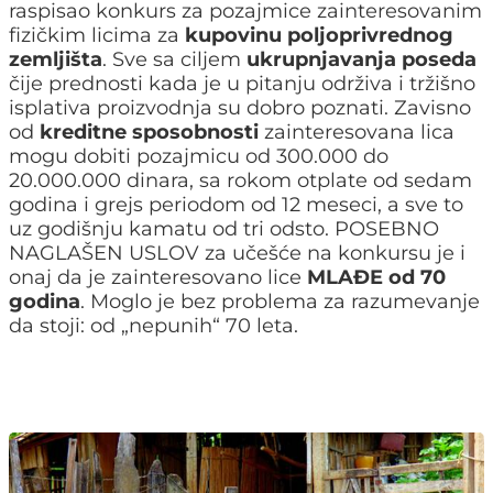
raspisao konkurs za pozajmice zainteresovanim
fizičkim licima za
kupovinu poljoprivrednog
zemljišta
. Sve sa ciljem
ukrupnjavanja poseda
čije prednosti kada je u pitanju održiva i tržišno
isplativa proizvodnja su dobro poznati. Zavisno
od
kreditne sposobnosti
zainteresovana lica
mogu dobiti pozajmicu od 300.000 do
20.000.000 dinara, sa rokom otplate od sedam
godina i grejs periodom od 12 meseci, a sve to
uz godišnju kamatu od tri odsto. POSEBNO
NAGLAŠEN USLOV za učešće na konkursu je i
onaj da je zainteresovano lice
MLAĐE od 70
godina
. Moglo je bez problema za razumevanje
da stoji: od „nepunih“ 70 leta.