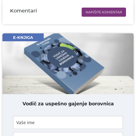
Komentari
NAPIŠITE KOMENTAR
Ime i prezime* obavezno
Email* obavezno
E-KNJIGA
Komentar* obavezno
DODAJ KOMENTAR
Vodič za uspešno gajenje borovnica