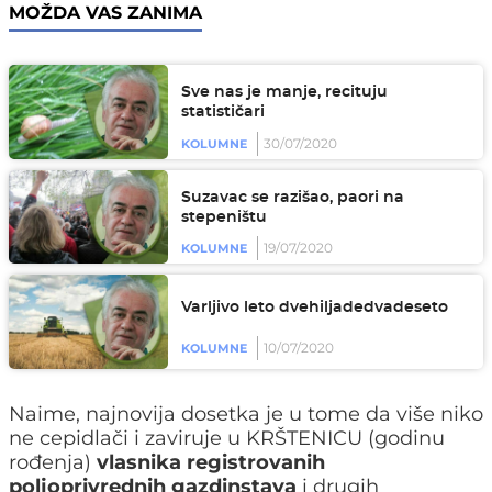
MOŽDA VAS ZANIMA
Sve nas je manje, recituju
statističari
30/07/2020
KOLUMNE
Suzavac se razišao, paori na
stepeništu
19/07/2020
KOLUMNE
Varljivo leto dvehiljadedvadeseto
10/07/2020
KOLUMNE
Naime, najnovija dosetka je u tome da više niko
ne cepidlači i zaviruje u KRŠTENICU (godinu
rođenja)
vlasnika registrovanih
poljoprivrednih gazdinstava
i drugih