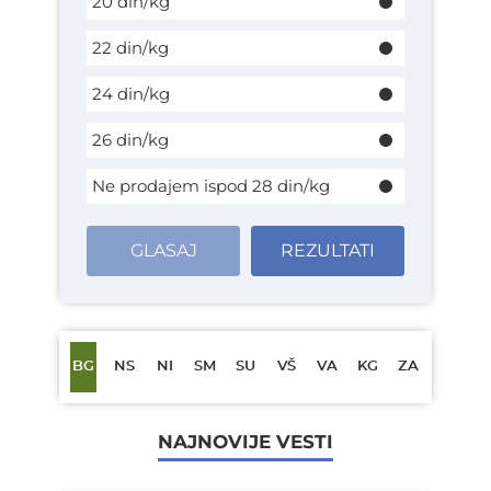
20 din/kg
22 din/kg
24 din/kg
26 din/kg
Ne prodajem ispod 28 din/kg
GLASAJ
REZULTATI
BG
NS
NI
SM
SU
VŠ
VA
KG
ZA
NAJNOVIJE VESTI