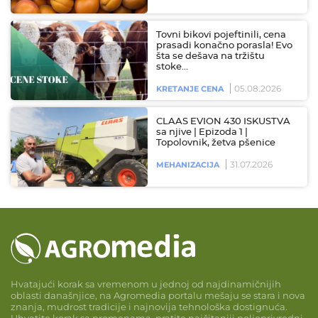
Tovni bikovi pojeftinili, cena
prasadi konačno porasla! Evo
šta se dešava na tržištu
stoke…
05.08.2026
KRETANJE CENA
CLAAS EVION 430 ISKUSTVA
sa njive | Epizoda 1 |
Topolovnik, žetva pšenice
31.07.2026
MEHANIZACIJA
Hvatajući korak sa vremenom u jednoj od najdinamičnijih
oblasti današnjice, na Agromedia portalu mešaju se stara i nova
znanja, mudrost tradicije i najnovija tehnološka dostignuća.
Uhvatite korak sa promenama, pratite najčitaniji poljoprivredni