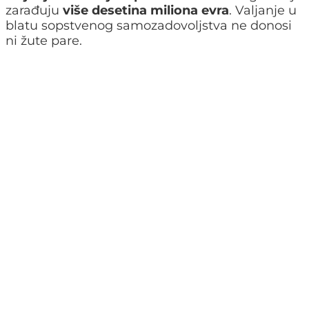
zarađuju
više desetina miliona evra
. Valjanje u
blatu sopstvenog samozadovoljstva ne donosi
ni žute pare.