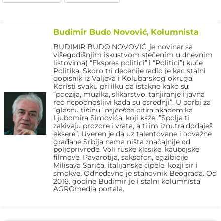
Budimir Budo Novović, Kolumnista
BUDIMIR BUDO NOVOVIĆ, je novinar sa
višegodišnjim iskustvom stečenim u dnevnim
listovima( “Ekspres politici” i “Politici”) kuće
Politika. Skoro tri decenije radio je kao stalni
dopisnik iz Valjeva i Kolubarskog okruga.
Koristi svaku prililku da istakne kako su:
“poezija, muzika, slikarstvo, tanjiranje i javna
reč nepodnošljivi kada su osrednji”. U borbi za
“glasnu tišinu” najčešće citira akademika
Ljubomira Simovića, koji kaže: ”Spolja ti
zakivaju prozore i vrata, a ti im iznutra dodaješ
eksere”. Uveren je da uz talentovane i odvažne
građane Srbija nema ništa značajnije od
poljoprivrede. Voli ruske klasike, kaubojske
filmove, Pavarotija, saksofon, egzibicije
Milisava Šarića, italijanske cipele, kozji sir i
smokve. Odnedavno je stanovnik Beograda. Od
2016. godine Budimir je i stalni kolumnista
AGROmedia portala.