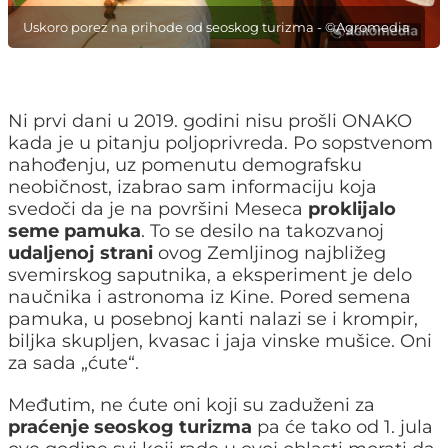
Uskoro porez na prihode od seoskog turizma - ©Agromedia
Ni prvi dani u 2019. godini nisu prošli ONAKO
kada je u pitanju poljoprivreda. Po sopstvenom
nahođenju, uz pomenutu demografsku
neobičnost, izabrao sam informaciju koja
svedoči da je na površini Meseca
proklijalo
seme pamuka
. To se desilo na takozvanoj
udaljenoj strani
ovog Zemljinog najbližeg
svemirskog saputnika, a eksperiment je delo
naučnika i astronoma iz Kine. Pored semena
pamuka, u posebnoj kanti nalazi se i krompir,
biljka skupljen, kvasac i jaja vinske mušice. Oni
za sada „ćute“.
Međutim, ne ćute oni koji su zaduženi za
praćenje seoskog turizma
pa će tako od 1. jula