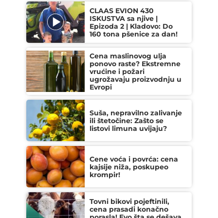
CLAAS EVION 430
ISKUSTVA sa njive |
Epizoda 2 | Kladovo: Do
160 tona pšenice za dan!
Cena maslinovog ulja
ponovo raste? Ekstremne
vrućine i požari
ugrožavaju proizvodnju u
Evropi
Suša, nepravilno zalivanje
ili štetočine: Zašto se
listovi limuna uvijaju?
Cene voća i povrća: cena
kajsije niža, poskupeo
krompir!
Tovni bikovi pojeftinili,
cena prasadi konačno
porasla! Evo šta se dešava