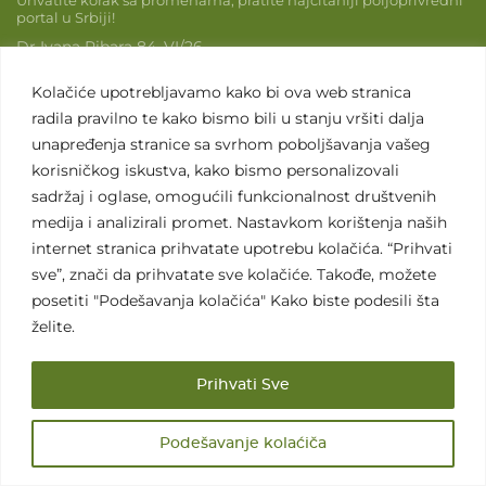
portal u Srbiji!
Dr Ivana Ribara 84, VI/26
11070 Novi Beograd
Kolačiće upotrebljavamo kako bi ova web stranica
Telefon:
+381 64 1627 353
radila pravilno te kako bismo bili u stanju vršiti dalja
Email:
info@agromedia.rs
unapređenja stranice sa svrhom poboljšavanja vašeg
www.agromedia.rs
korisničkog iskustva, kako bismo personalizovali
sadržaj i oglase, omogućili funkcionalnost društvenih
Agromedia
medija i analizirali promet. Nastavkom korištenja naših
internet stranica prihvatate upotrebu kolačića. “Prihvati
O nama
sve”, znači da prihvatate sve kolačiće. Takođe, možete
Svet poljoprivrede
posetiti "Podešavanja kolačića" Kako biste podesili šta
Marketing usluge
želite.
Tražimo saradnike
Prihvati Sve
Kontakt
Podešavanje kolaćiča
Kontakt