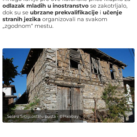
odlazak mladih u inostranstvo
se zakotrljalo,
dok su se
ubrzane prekvalifikacije
i
učenje
stranih jezika
organizovali na svakom
„zgodnom“ mestu.
Sela u Srbiji ostaju pusta - ©Pixabay