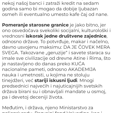
nekoj našoj banci i zatraži kredit na sedam
godina samo bi mogao da dobije ljubazan
osmeh ili eventualno umesto kafe čaj od nane.
Pomeranje starosne granice
je jako bitno, jer
ono osvedočava svekoliki socijalni, kulturološki i
vrednosni
iskorak jedne društvene zajednice
,
odnosno države. To potvrđuje, makar i načelno,
davno usvojenu maksimu: DA JE ČOVEK MERA
SVEGA. Takozvane „geruzije“ i savete staraca su
imale sve civilizacije od drevne Atine i Rima, što
je nastavljeno do danas preko KUĆA
nacionalne pameti, odnosno AKADEMIJA
nauka i umetnosti, u kojima ne stoluju
tinejdžeri, već
stariji iskusni ljudi
. Mnogi
predsednici najvećih i najuticajnijih svetskih
država birani su i obnavljali mandate u osmoj,
pa i devetoj deceniji života.
Međutim, i država, njeno Ministarstvo za