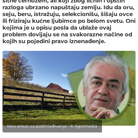
sitne černozem, ali koji zbog ličnih i opštih
razloga ubrzano napuštaju zemlju. Idu da oru,
seju, beru, istražuju, selekcionišu, šišaju ovce
ili friziraju kućne ljubimce po belom svetu. Oni
kojima je u opisu posla da ublaže ovaj
problem dovijaju se na svakorazne načine od
kojih su pojedini pravo iznenađenje.
Novi eliksir za podmlađivanje - © Agromedia