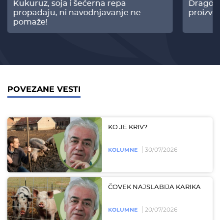
Kukuruz, soja i šećerna repa
Dragomi
propadaju, ni navodnjavanje ne
proizvo
pomaže!
POVEZANE VESTI
KO JE KRIV?
30/07/2026
KOLUMNE
ČOVEK NAJSLABIJA KARIKA
20/07/2026
KOLUMNE