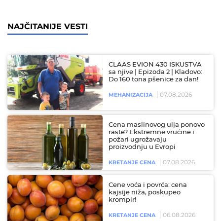
NAJČITANIJE VESTI
CLAAS EVION 430 ISKUSTVA
sa njive | Epizoda 2 | Kladovo:
Do 160 tona pšenice za dan!
07.08.2026
MEHANIZACIJA
Cena maslinovog ulja ponovo
raste? Ekstremne vrućine i
požari ugrožavaju
proizvodnju u Evropi
07.08.2026
KRETANJE CENA
Cene voća i povrća: cena
kajsije niža, poskupeo
krompir!
06.08.2026
KRETANJE CENA