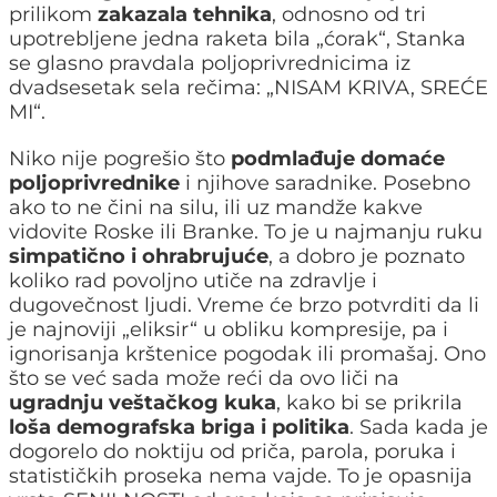
prilikom
zakazala tehnika
, odnosno od tri
upotrebljene jedna raketa bila „ćorak“, Stanka
se glasno pravdala poljoprivrednicima iz
dvadsesetak sela rečima: „NISAM KRIVA, SREĆE
MI“.
Niko nije pogrešio što
podmlađuje domaće
poljoprivrednike
i njihove saradnike. Posebno
ako to ne čini na silu, ili uz mandže kakve
vidovite Roske ili Branke. To je u najmanju ruku
simpatično i ohrabrujuće
, a dobro je poznato
koliko rad povoljno utiče na zdravlje i
dugovečnost ljudi. Vreme će brzo potvrditi da li
je najnoviji „eliksir“ u obliku kompresije, pa i
ignorisanja krštenice pogodak ili promašaj. Ono
što se već sada može reći da ovo liči na
ugradnju veštačkog kuka
, kako bi se prikrila
loša demografska briga i politika
. Sada kada je
dogorelo do noktiju od priča, parola, poruka i
statističkih proseka nema vajde. To je opasnija