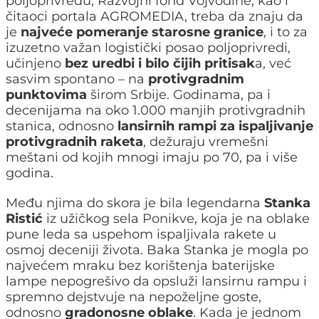
poljoprivredu, Razvojni fond Vojvodine, kao i
čitaoci portala AGROMEDIA, treba da znaju da
je
najveće pomeranje starosne granice
, i to za
izuzetno važan logistički posao poljoprivredi,
učinjeno
bez uredbi i bilo čijih pritisak
a, već
sasvim spontano – na
protivgradnim
punktovima
širom Srbije. Godinama, pa i
decenijama na oko 1.000 manjih protivgradnih
stanica, odnosno
lansirnih rampi za ispaljivanje
protivgradnih raketa
, dežuraju vremešni
meštani od kojih mnogi imaju po 70, pa i više
godina.
Među njima do skora je bila legendarna
Stanka
Ristić
iz užičkog sela Ponikve, koja je na oblake
pune leda sa uspehom ispaljivala rakete u
osmoj deceniji života. Baka Stanka je mogla po
najvećem mraku bez korištenja baterijske
lampe nepogrešivo da opsluži lansirnu rampu i
spremno dejstvuje na nepoželjne goste,
odnosno
gradonosne oblake
. Kada je jednom