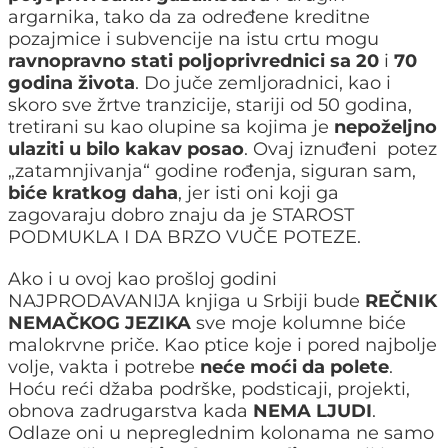
argarnika, tako da za određene kreditne
pozajmice i subvencije na istu crtu mogu
ravnopravno stati poljoprivrednici sa 20
i
70
godina života
. Do juče zemljoradnici, kao i
skoro sve žrtve tranzicije, stariji od 50 godina,
tretirani su kao olupine sa kojima je
nepoželjno
ulaziti u bilo kakav posao
. Ovaj iznuđeni potez
„zatamnjivanja“ godine rođenja, siguran sam,
biće kratkog daha
, jer isti oni koji ga
zagovaraju dobro znaju da je STAROST
PODMUKLA I DA BRZO VUČE POTEZE.
Ako i u ovoj kao prošloj godini
NAJPRODAVANIJA knjiga u Srbiji bude
REČNIK
NEMAČKOG JEZIKA
sve moje kolumne biće
malokrvne priče. Kao ptice koje i pored najbolje
volje, vakta i potrebe
neće moći da polete
.
Hoću reći džaba podrške, podsticaji, projekti,
obnova zadrugarstva kada
NEMA LJUDI
.
Odlaze oni u nepreglednim kolonama ne samo