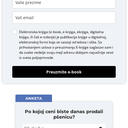
Elektronska knjiga (e-book, e-knjiga, eknjiga, digitalna
knjiga, ili čak e-izdanje) je publikacija knjige u digitalnoj,
elektronskoj formi koja se sastoji od teksta i slika. Sa
prihvatanjem uslova o
preuzimanju E-knjige
saglasan sam i
da svake nedelje svoju mejl adresu dobijam najvažnije vesti
iz sveta poljoprivrede.
Preuzmite e-book
ANKETA
Po kojoj ceni biste danas prodali
pšenicu?