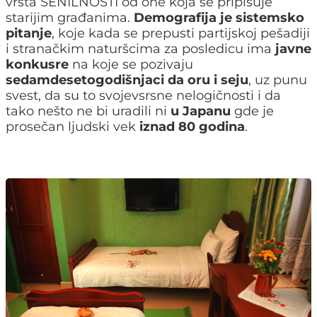
vrsta SENILNOSTI od one koja se pripisuje
starijim građanima.
Demografija je sistemsko
pitanje
, koje kada se prepusti partijskoj pešadiji
i stranačkim naturšcima za posledicu ima
javne
konkusre
na koje se pozivaju
sedamdesetogodišnjaci da oru i seju
, uz punu
svest, da su to svojevsrsne nelogičnosti i da
tako nešto ne bi uradili ni
u Japanu
gde je
prosečan ljudski vek
iznad 80 godina
.