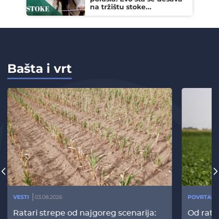
na tržištu stoke...
Bašta i vrt
VESTI
03.08.2026
POVRTARS
Ratari strepe od najgoreg scenarija:
Od rata