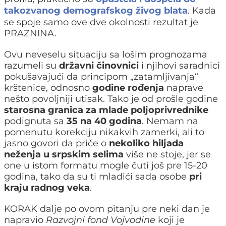
takozvanog demografskog živog blata
. Kada
se spoje samo ove dve okolnosti rezultat je
PRAZNINA.
Ovu neveselu situaciju sa lošim prognozama
razumeli su
državni činovnici
i njihovi saradnici
pokušavajući da principom „zatamljivanja“
krštenice, odnosno
godine rođenja
naprave
nešto povoljniji utisak. Tako je od prošle godine
starosna granica za mlade poljoprivrednike
podignuta sa
35 na 40 godina
. Nemam na
pomenutu korekciju nikakvih zamerki, ali to
jasno govori da priče o
nekoliko hiljada
neženja u srpskim selima
više ne stoje, jer se
one u istom formatu mogle čuti još pre 15-20
godina, tako da su ti mladići sada osobe
pri
kraju radnog veka
.
KORAK dalje po ovom pitanju pre neki dan je
napravio
Razvojni fond Vojvodine
koji je