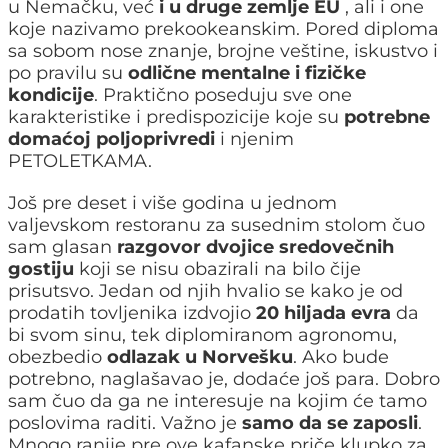
u Nemačku, već
i u druge zemlje EU
, ali i one
koje nazivamo prekookeanskim. Pored diploma
sa sobom nose znanje, brojne veštine, iskustvo i
po pravilu su
odlične mentalne i fizičke
kondicije
. Praktično poseduju sve one
karakteristike i predispozicije koje su
potrebne
domaćoj poljoprivredi
i njenim
PETOLETKAMA.
Još pre deset i više godina u jednom
valjevskom restoranu za susednim stolom čuo
sam glasan
razgovor dvojice sredovečnih
gostiju
koji se nisu obazirali na bilo čije
prisutsvo. Jedan od njih hvalio se kako je od
prodatih tovljenika izdvojio
20 hiljada evra
da
bi svom sinu, tek diplomiranom agronomu,
obezbedio
odlazak u Norvešku
. Ako bude
potrebno, naglašavao je, dodaće još para. Dobro
sam čuo da ga ne interesuje na kojim će tamo
poslovima raditi. Važno je
samo da se zaposli
.
Mnogo ranije pre ove kafanske priče klupko za