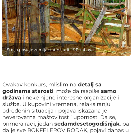
Srbija postaje zemlja starin ljudi - ©Pixabay
Ovakav konkurs, mlislim na
detalj sa
godinama starosti
, može da raspiše
samo
država
i neke njene interesne organizacije i
službe. U kupovini vremena, relaksiranju
određenih situacija i pojava iskazana je
neverovatna maštovitost i upornost. Da se,
primera radi, jedan
sedamdesetogodišnjak
, pa
da je sve ROKFELEROV ROĐAK, pojavi danas u