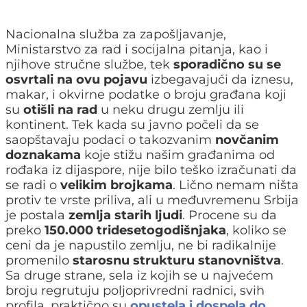
Nacionalna služba za zapošljavanje,
Ministarstvo za rad i socijalna pitanja, kao i
njihove stručne službe, tek
sporadično su se
osvrtali na ovu pojavu
izbegavajući da iznesu,
makar, i okvirne podatke o broju građana koji
su
otišli na rad
u neku drugu zemlju ili
kontinent. Tek kada su javno počeli da se
saopštavaju podaci o takozvanim
novčanim
doznakama
koje stižu našim građanima od
rođaka iz dijaspore, nije bilo teško izračunati da
se radi o
velikim brojkama
. Lično nemam ništa
protiv te vrste priliva, ali u međuvremenu Srbija
je postala
zemlja starih ljudi
. Procene su da
preko
150.000 tridesetogodišnjaka
, koliko se
ceni da je napustilo zemlju, ne bi radikalnije
promenilo
starosnu strukturu stanovništva
.
Sa druge strane, sela iz kojih se u najvećem
broju regrutuju poljoprivredni radnici, svih
profila, praktično su
opustela
i dospela do