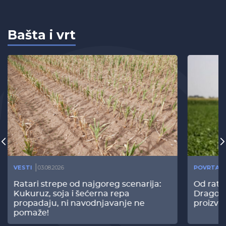
Bašta i vrt
VESTI
03.08.2026
POVRTAR
Ratari strepe od najgoreg scenarija:
Od rata
Kukuruz, soja i šećerna repa
Dragomi
propadaju, ni navodnjavanje ne
proizvo
pomaže!