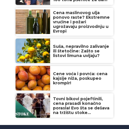
Cena maslinovog ulja
ponovo raste? Ekstremne
vrućine i požari
ugrožavaju proizvodnju u
Evropi
Suša, nepravilno zalivanje
ili štetočine: Zašto se
listovi limuna uvijaju?
Cene voća i povrća: cena
kajsije niža, poskupeo
krompir!
Tovni bikovi pojeftinili,
cena prasadi konačno
porasla! Evo šta se dešava
na tržištu stoke...