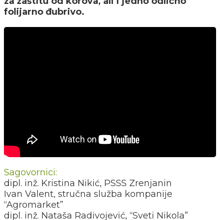
za zaštitu od korova, ali i jedno odlično
folijarno đubrivo.
Sagovornici:
dipl. inž. Kristina Nikić, PSSS Zrenjanin
Ivan Valent, stručna služba kompanije
“Agromarket”
dipl. inž. Nataša Radivojević, “Sveti Nikola”