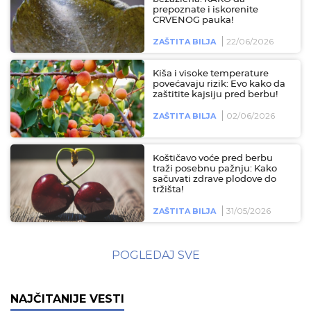
prepoznate i iskorenite
CRVENOG pauka!
22/06/2026
ZAŠTITA BILJA
Kiša i visoke temperature
povećavaju rizik: Evo kako da
zaštitite kajsiju pred berbu!
02/06/2026
ZAŠTITA BILJA
Koštičavo voće pred berbu
traži posebnu pažnju: Kako
sačuvati zdrave plodove do
tržišta!
31/05/2026
ZAŠTITA BILJA
POGLEDAJ SVE
NAJČITANIJE VESTI