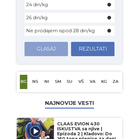
24 din/kg
26 din/kg
Ne prodajem ispod 28 din/kg
GLASAJ
REZULTATI
BG
NS
NI
SM
SU
VŠ
VA
KG
ZA
NAJNOVIJE VESTI
CLAAS EVION 430
ISKUSTVA sa njive |
Epizoda 2 | Kladovo: Do
160 tona pšenice za dan!