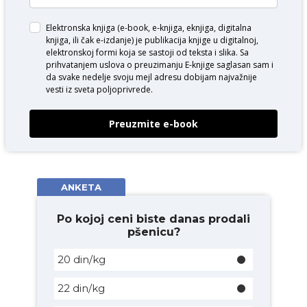
Elektronska knjiga (e-book, e-knjiga, eknjiga, digitalna
knjiga, ili čak e-izdanje) je publikacija knjige u digitalnoj,
elektronskoj formi koja se sastoji od teksta i slika. Sa
prihvatanjem uslova o
preuzimanju E-knjige
saglasan sam i
da svake nedelje svoju mejl adresu dobijam najvažnije
vesti iz sveta poljoprivrede.
Preuzmite e-book
ANKETA
Po kojoj ceni biste danas prodali
pšenicu?
20 din/kg
22 din/kg