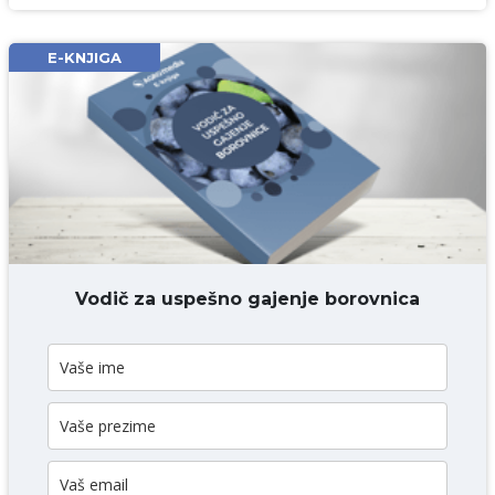
Email* obavezno
E-KNJIGA
Komentar* obavezno
DODAJ KOMENTAR
Vodič za uspešno gajenje borovnica