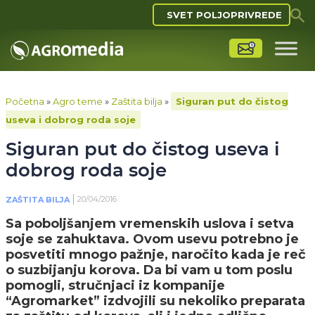
SVET POLJOPRIVREDE
Početna
»
Agro teme
»
Zaštita bilja
»
Siguran put do čistog
useva i dobrog roda soje
Siguran put do čistog useva i
dobrog roda soje
20/04/2016
ZAŠTITA BILJA
Sa poboljšanjem vremenskih uslova i setva
soje se zahuktava. Ovom usevu potrebno je
posvetiti mnogo pažnje, naročito kada je reč
o suzbijanju korova. Da bi vam u tom poslu
pomogli, stručnjaci iz kompanije
“Agromarket” izdvojili su nekoliko preparata