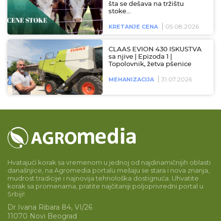
šta se dešava na tržištu
stoke…
05.08.2026
KRETANJE CENA
CLAAS EVION 430 ISKUSTVA
sa njive | Epizoda 1 |
Topolovnik, žetva pšenice
31.07.2026
MEHANIZACIJA
Hvatajući korak sa vremenom u jednoj od najdinamičnijih oblasti
današnjice, na Agromedia portalu mešaju se stara i nova znanja,
mudrost tradicije i najnovija tehnološka dostignuća. Uhvatite
korak sa promenama, pratite najčitaniji poljoprivredni portal u
Srbiji!
Dr Ivana Ribara 84, VI/26
11070 Novi Beograd