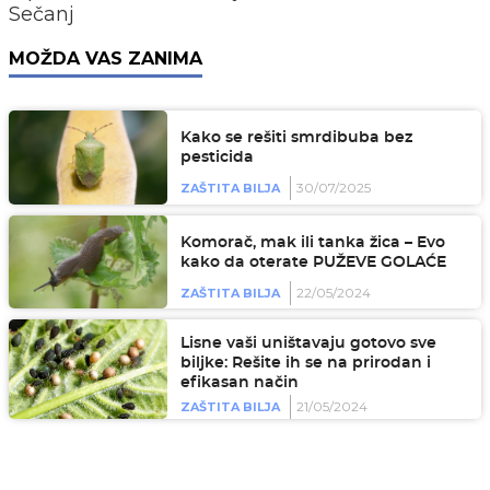
Sečanj
MOŽDA VAS ZANIMA
Kako se rešiti smrdibuba bez
pesticida
30/07/2025
ZAŠTITA BILJA
Komorač, mak ili tanka žica – Evo
kako da oterate PUŽEVE GOLAĆE
22/05/2024
ZAŠTITA BILJA
Lisne vaši uništavaju gotovo sve
biljke: Rešite ih se na prirodan i
efikasan način
21/05/2024
ZAŠTITA BILJA