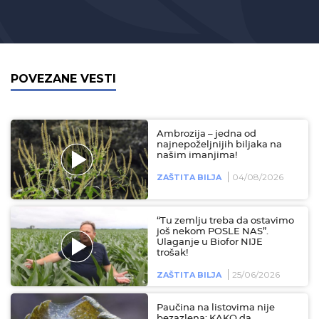
POVEZANE VESTI
Ambrozija – jedna od
najnepoželjnijih biljaka na
našim imanjima!
04/08/2026
ZAŠTITA BILJA
“Tu zemlju treba da ostavimo
još nekom POSLE NAS”.
Ulaganje u Biofor NIJE
trošak!
25/06/2026
ZAŠTITA BILJA
Paučina na listovima nije
bezazlena: KAKO da