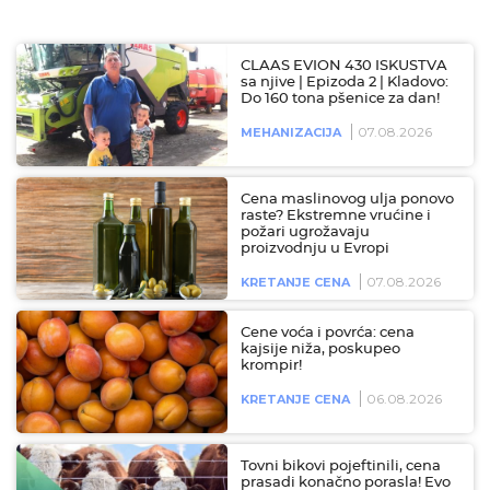
CLAAS EVION 430 ISKUSTVA
sa njive | Epizoda 2 | Kladovo:
Do 160 tona pšenice za dan!
07.08.2026
MEHANIZACIJA
Cena maslinovog ulja ponovo
raste? Ekstremne vrućine i
požari ugrožavaju
proizvodnju u Evropi
07.08.2026
KRETANJE CENA
Cene voća i povrća: cena
kajsije niža, poskupeo
krompir!
06.08.2026
KRETANJE CENA
Tovni bikovi pojeftinili, cena
prasadi konačno porasla! Evo