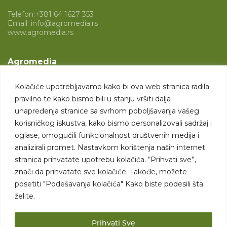
Telefon:
+381 64 1627 353
Email:
info@agromedia.rs
www.agromedia.rs
Agromedia
O nama
Kolačiće upotrebljavamo kako bi ova web stranica radila
Svet poljoprivrede
pravilno te kako bismo bili u stanju vršiti dalja
Marketing usluge
unapređenja stranice sa svrhom poboljšavanja vašeg
korisničkog iskustva, kako bismo personalizovali sadržaj i
Tražimo saradnike
oglase, omogućili funkcionalnost društvenih medija i
analizirali promet. Nastavkom korištenja naših internet
Kontakt
stranica prihvatate upotrebu kolačića. “Prihvati sve”,
znači da prihvatate sve kolačiće. Takođe, možete
Kontakt
posetiti "Podešavanja kolačića" Kako biste podesili šta
želite.
Prihvati Sve