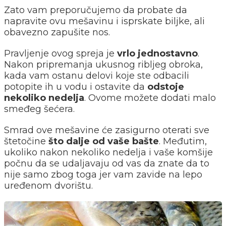
Zato vam preporučujemo da probate da
napravite ovu mešavinu i isprskate biljke, ali
obavezno zapušite nos.
Pravljenje ovog spreja je
vrlo jednostavno
.
Nakon pripremanja ukusnog ribljeg obroka,
kada vam ostanu delovi koje ste odbacili
potopite ih u vodu i ostavite da
odstoje
nekoliko nedelja
. Ovome možete dodati malo
smeđeg šećera.
Smrad ove mešavine će zasigurno oterati sve
štetočine
što dalje od vaše bašte
. Međutim,
ukoliko nakon nekoliko nedelja i vaše komšije
počnu da se udaljavaju od vas da znate da to
nije samo zbog toga jer vam zavide na lepo
uređenom dvorištu.