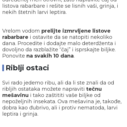
listova rabarbare i rešite se lisnih vaši, grinja, i
nekih štetnih larvi leptira.
Vrelom vodom
prelijte izmrvljene listove
rabarbare
i ostavite da se natopiti nekoliko
dana. Procedite i dodajte malo deterdženta i
dovoljno da razblažite “čaj” i isprskajte biljke.
Ponovite
na svakih 10 dana
.
Riblji ostaci
Svi rado jedemo ribu, ali da li ste znali da od
ribljih ostataka možete napraviti
tečnu
mešavinu
i tako zaštititi vaše biljke od
nepoželjnih insekata. Ova mešavina je, takođe,
dobra kao đubrivo, ali i protiv nematoda, larvi
leptira i grinja.