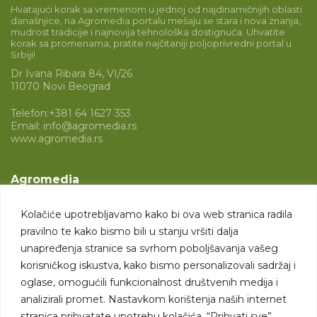
Hvatajući korak sa vremenom u jednoj od najdinamičnijih oblasti
današnjice, na Agromedia portalu mešaju se stara i nova znanja,
mudrost tradicije i najnovija tehnološka dostignuća. Uhvatite
korak sa promenama, pratite najčitaniji poljoprivredni portal u
Srbiji!
Dr Ivana Ribara 84, VI/26
11070 Novi Beograd
Telefon:
+381 64 1627 353
Email:
info@agromedia.rs
www.agromedia.rs
Agromedia
O nama
Kolačiće upotrebljavamo kako bi ova web stranica radila
Svet poljoprivrede
pravilno te kako bismo bili u stanju vršiti dalja
Marketing usluge
unapređenja stranice sa svrhom poboljšavanja vašeg
korisničkog iskustva, kako bismo personalizovali sadržaj i
Tražimo saradnike
oglase, omogućili funkcionalnost društvenih medija i
analizirali promet. Nastavkom korištenja naših internet
Kontakt
stranica prihvatate upotrebu kolačića. “Prihvati sve”,