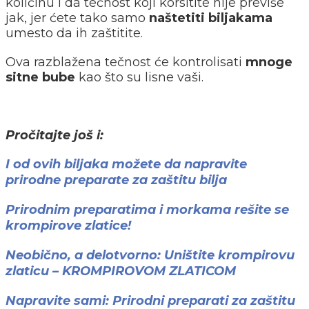
količinu i da tečnost koji korsitite nije previše
jak, jer ćete tako samo
naštetiti biljakama
umesto da ih zaštitite.
Ova razblažena tečnost će kontrolisati
mnoge
sitne bube
kao što su lisne vaši.
Pročitajte još i:
I od ovih biljaka možete da napravite
prirodne preparate za zaštitu bilja
Prirodnim preparatima i morkama rešite se
krompirove zlatice!
Neobično, a delotvorno: Uništite krompirovu
zlaticu – KROMPIROVOM ZLATICOM
Napravite sami: Prirodni preparati za zaštitu