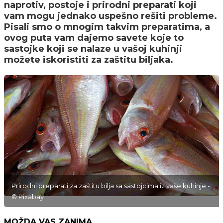
naprotiv, postoje i prirodni preparati koji
vam mogu jednako uspešno rešiti probleme.
Pisali smo o mnogim takvim preparatima, a
ovog puta vam dajemo savete koje to
sastojke koji se nalaze u vašoj kuhinji
možete iskoristiti za zaštitu biljaka.
Prirodni preparati za zaštitu bilja sa sastojcima iz vaše kuhinje -
© Pixabay
MOŽDA VAS ZANIMA