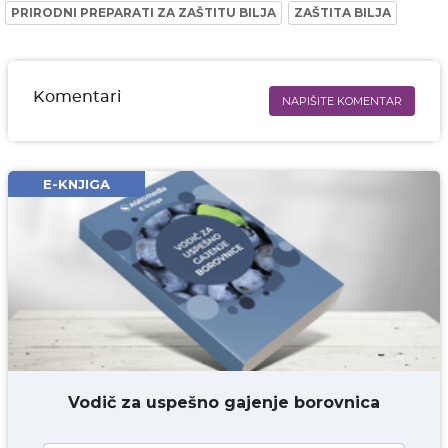
PRIRODNI PREPARATI ZA ZAŠTITU BILJA
ZAŠTITA BILJA
Komentari
NAPIŠITE KOMENTAR
Ime i prezime* obavezno
Email* obavezno
E-KNJIGA
Komentar* obavezno
DODAJ KOMENTAR
Vodič za uspešno gajenje borovnica