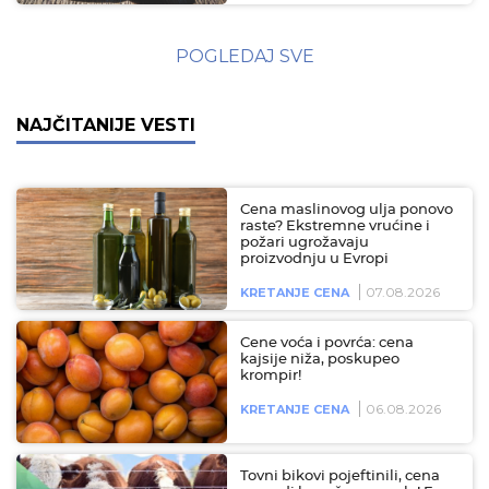
POGLEDAJ SVE
NAJČITANIJE VESTI
Cena maslinovog ulja ponovo
raste? Ekstremne vrućine i
požari ugrožavaju
proizvodnju u Evropi
07.08.2026
KRETANJE CENA
Cene voća i povrća: cena
kajsije niža, poskupeo
krompir!
06.08.2026
KRETANJE CENA
Tovni bikovi pojeftinili, cena