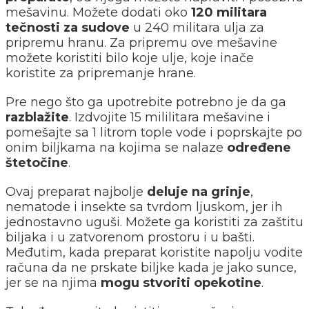
mešavinu. Možete dodati oko
120 militara
tečnosti za sudove
u 240 militara ulja za
pripremu hranu. Za pripremu ove mešavine
možete koristiti bilo koje ulje, koje inače
koristite za pripremanje hrane.
Pre nego što ga upotrebite potrebno je da ga
razblažite
. Izdvojite 15 mililitara mešavine i
pomešajte sa 1 litrom tople vode i poprskajte po
onim biljkama na kojima se nalaze
određene
štetočine
.
Ovaj preparat najbolje
deluje na grinje
,
nematode i insekte sa tvrdom ljuskom, jer ih
jednostavno uguši. Možete ga koristiti za zaštitu
biljaka i u zatvorenom prostoru i u bašti.
Međutim, kada preparat koristite napolju vodite
računa da ne prskate biljke kada je jako sunce,
jer se na njima
mogu stvoriti opekotine
.