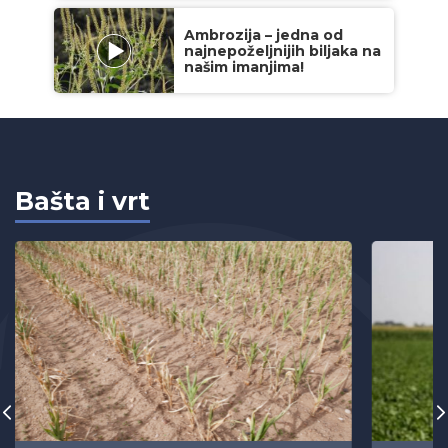
Ambrozija – jedna od
najnepoželjnijih biljaka na
našim imanjima!
Bašta i vrt