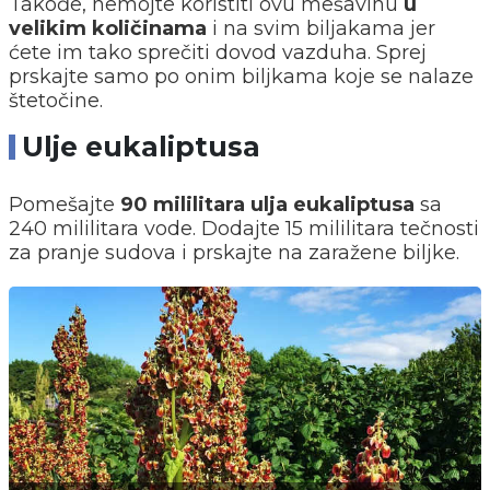
Takođe, nemojte koristiti ovu mešavinu
u
velikim količinama
i na svim biljakama jer
ćete im tako sprečiti dovod vazduha. Sprej
prskajte samo po onim biljkama koje se nalaze
štetočine.
Ulje eukaliptusa
Pomešajte
90 mililitara ulja eukaliptusa
sa
240 mililitara vode. Dodajte 15 mililitara tečnosti
za pranje sudova i prskajte na zaražene biljke.