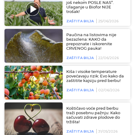
još nekom POSLE NAS”.
Ulaganje u Biofor NIJE
trošak!
25/06/2026
ZAŠTITA BILJA
Paučina na listovima nije
bezazlena: KAKO da
prepoznate i iskorenite
CRVENOG pauka!
22/06/2026
ZAŠTITA BILJA
Kiša i visoke temperature
povećavaju rizik: Evo kako da
zaštitite kajsiju pred berbu!
02/06/2026
ZAŠTITA BILJA
Koštičavo voće pred berbu
traži posebnu pažnju: Kako
sačuvati zdrave plodove do
tržišta!
31/05/2026
ZAŠTITA BILJA