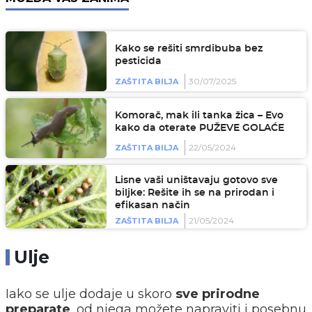
Kako se rešiti smrdibuba bez
pesticida
30/07/2025
ZAŠTITA BILJA
Komorač, mak ili tanka žica – Evo
kako da oterate PUŽEVE GOLAĆE
22/05/2024
ZAŠTITA BILJA
Lisne vaši uništavaju gotovo sve
biljke: Rešite ih se na prirodan i
efikasan način
21/05/2024
ZAŠTITA BILJA
Ulje
Iako se ulje dodaje u skoro
sve prirodne
preparate
, od njega možete napraviti i posebnu