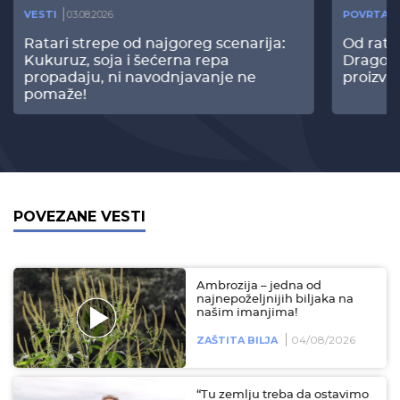
VESTI
03.08.2026
POVRTAR
Ratari strepe od najgoreg scenarija:
Od rata
Kukuruz, soja i šećerna repa
Dragomi
propadaju, ni navodnjavanje ne
proizvo
pomaže!
POVEZANE VESTI
Ambrozija – jedna od
najnepoželjnijih biljaka na
našim imanjima!
04/08/2026
ZAŠTITA BILJA
“Tu zemlju treba da ostavimo