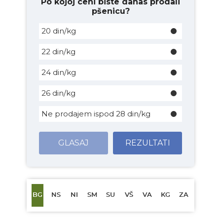
Po kojoj ceni biste danas prodali
pšenicu?
20 din/kg
22 din/kg
24 din/kg
26 din/kg
Ne prodajem ispod 28 din/kg
GLASAJ
REZULTATI
BG
NS
NI
SM
SU
VŠ
VA
KG
ZA