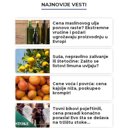
NAJNOVIJE VESTI
Cena maslinovog ulja
ponovo raste? Ekstremne
vrućine i požari
ugrožavaju proizvodnju u
Evropi
Suša, nepravilno zalivanje
ili štetočine: Zašto se
listovi limuna uvijaju?
Cene voća i povrća: cena
kajsije niža, poskupeo
krompir!
Tovni bikovi pojeftinili,
cena prasadi konačno
porasla! Evo šta se dešava
na tržištu stoke...