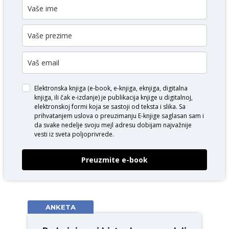
Elektronska knjiga (e-book, e-knjiga, eknjiga, digitalna
knjiga, ili čak e-izdanje) je publikacija knjige u digitalnoj,
elektronskoj formi koja se sastoji od teksta i slika. Sa
prihvatanjem uslova o
preuzimanju E-knjige
saglasan sam i
da svake nedelje svoju mejl adresu dobijam najvažnije
vesti iz sveta poljoprivrede.
Preuzmite e-book
ANKETA