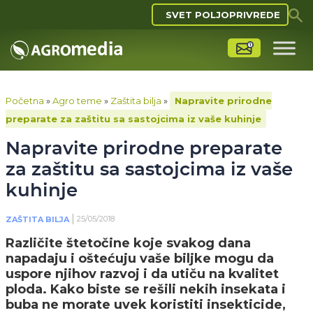
SVET POLJOPRIVREDE
Početna
»
Agro teme
»
Zaštita bilja
»
Napravite prirodne
preparate za zaštitu sa sastojcima iz vaše kuhinje
Napravite prirodne preparate
za zaštitu sa sastojcima iz vaše
kuhinje
25/05/2018
ZAŠTITA BILJA
Različite štetočine koje svakog dana
napadaju i oštećuju vaše biljke mogu da
uspore njihov razvoj i da utiču na kvalitet
ploda. Kako biste se rešili nekih insekata i
buba ne morate uvek koristiti insekticide,