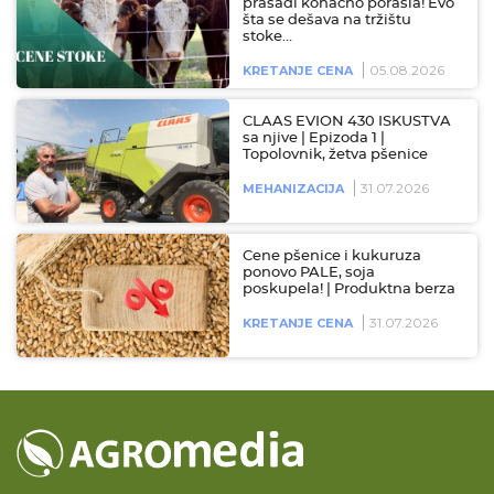
prasadi konačno porasla! Evo
šta se dešava na tržištu
stoke…
05.08.2026
KRETANJE CENA
CLAAS EVION 430 ISKUSTVA
sa njive | Epizoda 1 |
Topolovnik, žetva pšenice
31.07.2026
MEHANIZACIJA
Cene pšenice i kukuruza
ponovo PALE, soja
poskupela! | Produktna berza
31.07.2026
KRETANJE CENA