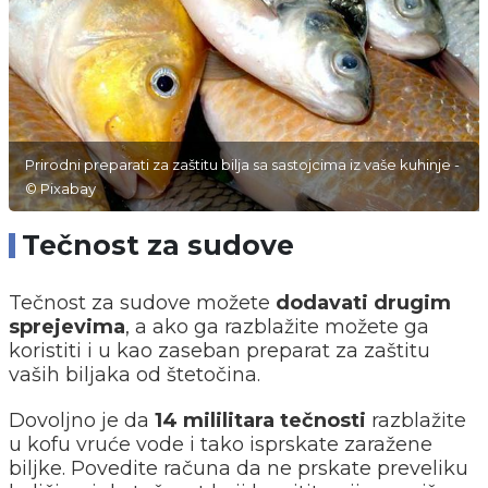
Prirodni preparati za zaštitu bilja sa sastojcima iz vaše kuhinje -
© Pixabay
Tečnost za sudove
Tečnost za sudove možete
dodavati drugim
sprejevima
, a ako ga razblažite možete ga
koristiti i u kao zaseban preparat za zaštitu
vaših biljaka od štetočina.
Dovoljno je da
14 mililitara tečnosti
razblažite
u kofu vruće vode i tako isprskate zaražene
biljke. Povedite računa da ne prskate preveliku