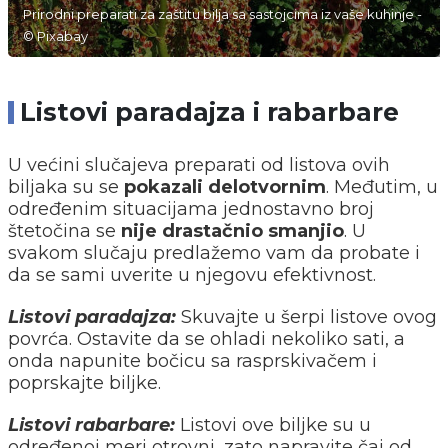
Prirodni preparati za zaštitu bilja sa sastojcima iz vaše kuhinje -
© Pixabay
Listovi paradajza i rabarbare
U većini slučajeva preparati od listova ovih
biljaka su se
pokazali delotvornim
. Međutim, u
određenim situacijama jednostavno broj
štetočina se
nije drastačnio smanjio
. U
svakom slučaju predlažemo vam da probate i
da se sami uverite u njegovu efektivnost.
Listovi paradajza:
Skuvajte u šerpi listove ovog
povrća. Ostavite da se ohladi nekoliko sati, a
onda napunite bočicu sa rasprskivačem i
poprskajte biljke.
Listovi rabarbare:
Listovi ove biljke su u
određenoj meri otrovni, zato napravite čaj od