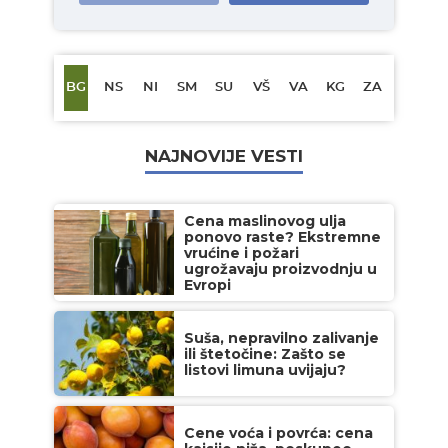
BG
NS
NI
SM
SU
VŠ
VA
KG
ZA
NAJNOVIJE VESTI
Cena maslinovog ulja
ponovo raste? Ekstremne
vrućine i požari
ugrožavaju proizvodnju u
Evropi
Suša, nepravilno zalivanje
ili štetočine: Zašto se
listovi limuna uvijaju?
Cene voća i povrća: cena