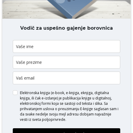
DODAJ KOMENTAR
Vodič za uspešno gajenje borovnica
Elektronska knjiga (e-book, e-knjiga, eknjiga, digitalna
knjiga, ili čak e-izdanje) je publikacija knjige u digitalnoj,
elektronskoj formi koja se sastoji od teksta i slika. Sa
prihvatanjem uslova o
preuzimanju E-knjige
saglasan sam i
da svake nedelje svoju mejl adresu dobijam najvažnije
vesti iz sveta poljoprivrede.