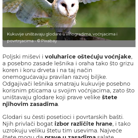
Kukuvije uništavaju glodare u vinogradima, voćnjacima i
povrtnjacima - © Pixabay
Poljski miševi i
voluharice oštećuju voćnjake
,
a posebno zasade lešnika i oraha tako što grizu
koren i koru drveta i na taj način
onemogućavaju pravilan razvoj biljke.
Odgajivači lešnika smatraju kukuvije posebno
korisnim pticama u svojim voćnjacima, zato što
uništavaju glodare koji prave velike
štete
njihovim zasadima
.
Glodari su česti posetioci i povrtarskih bašti.
Njih privlači bogat
izbor različite hrane
, i tako
uzrokuju veliku štetu tim usevima. Najveće
štete mogu da
prave u zasadima
salate,