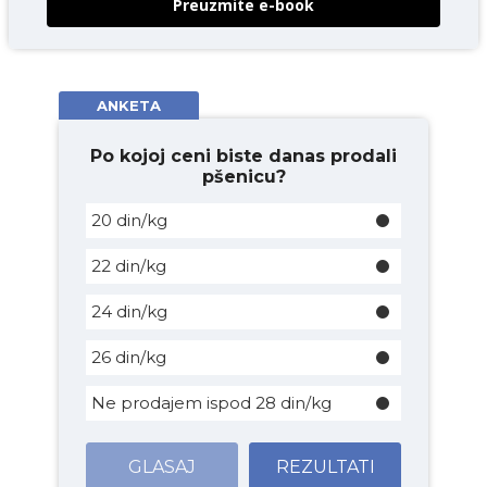
Preuzmite e-book
ANKETA
Po kojoj ceni biste danas prodali
pšenicu?
20 din/kg
22 din/kg
24 din/kg
26 din/kg
Ne prodajem ispod 28 din/kg
GLASAJ
REZULTATI