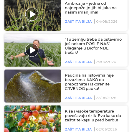
Ambrozija – jedna od
najnepoželjnijih biljaka na
našim imanjima!
04/08/2026
ZAŠTITA BILJA
“Tu zemlju treba da ostavimo
još nekom POSLE NAS”.
Ulaganje u Biofor NIJE
trošak!
25/06/2026
ZAŠTITA BILJA
Paučina na listovima nije
bezazlena: KAKO da
prepoznate i iskorenite
CRVENOG pauka!
22/06/2026
ZAŠTITA BILJA
Kiša i visoke temperature
povećavaju rizik: Evo kako da
zaštitite kajsiju pred berbu!
02/06/2026
ZAŠTITA BILJA