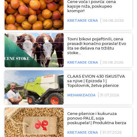
Cene voća i povrća: cena
kajsije niža, poskupeo
krompir!
06.08.2026
KRETANJE CENA
Tovni bikovi pojeftinili, cena
prasadi konačno porasla! Evo
šta se dešava na tržištu
stoke…
05.08.2026
KRETANJE CENA
CLAAS EVION 430 ISKUSTVA
sa njive | Epizoda 1 |
Topolovnik, žetva pšenice
31.07.2026
MEHANIZACIJA
Cene pšenice i kukuruza
ponovo PALE, soja
poskupela! | Produktna berza
31.07.2026
KRETANJE CENA