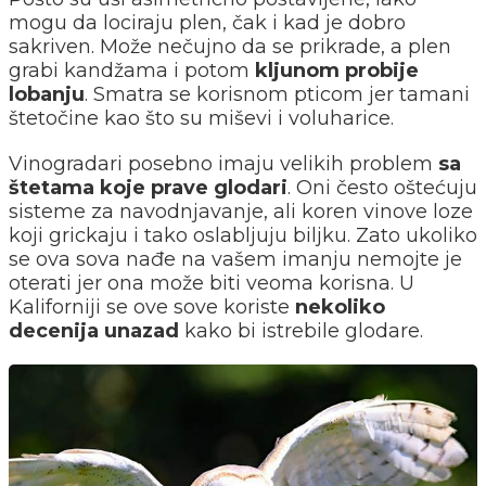
mogu da lociraju plen, čak i kad je dobro
sakriven. Može nečujno da se prikrade, a plen
grabi kandžama i potom
kljunom probije
lobanju
. Smatra se korisnom pticom jer tamani
štetočine kao što su miševi i voluharice.
Vinogradari posebno imaju velikih problem
sa
štetama koje prave glodari
. Oni često oštećuju
sisteme za navodnjavanje, ali koren vinove loze
koji grickaju i tako oslabljuju biljku. Zato ukoliko
se ova sova nađe na vašem imanju nemojte je
oterati jer ona može biti veoma korisna. U
Kaliforniji se ove sove koriste
nekoliko
decenija unazad
kako bi istrebile glodare.