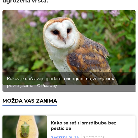
ugrožena vrsta.
Kukuvije uništavaju glodare u vinogradima, voćnjacima i
povrtnjacima - © Pixabay
MOŽDA VAS ZANIMA
Kako se rešiti smrdibuba bez
pesticida
30/07/2025
ZAŠTITA BILJA