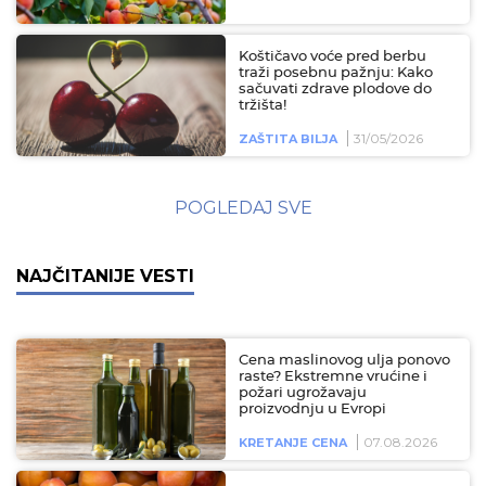
Koštičavo voće pred berbu
traži posebnu pažnju: Kako
sačuvati zdrave plodove do
tržišta!
31/05/2026
ZAŠTITA BILJA
POGLEDAJ SVE
NAJČITANIJE VESTI
Cena maslinovog ulja ponovo
raste? Ekstremne vrućine i
požari ugrožavaju
proizvodnju u Evropi
07.08.2026
KRETANJE CENA