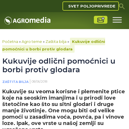
SVET POLJOPRIVREDE
Početna
»
Agro teme
»
Zaštita bilja
»
Kukuvije odlični
pomoćnici u borbi protiv glodara
Kukuvije odlični pomoćnici u
borbi protiv glodara
08/06/2018
ZAŠTITA BILJA
Kukuvije su veoma korisne i plemenite ptice
koje na seoskim imanjima i u prirodi love
štetočine kao što su sitni glodari i druge
manje životinje. One mogu biti od velike
pomoći u zasadima voća, povrća, pa i vinove
loze. Ipak, ove vrste u našoj zemlji su