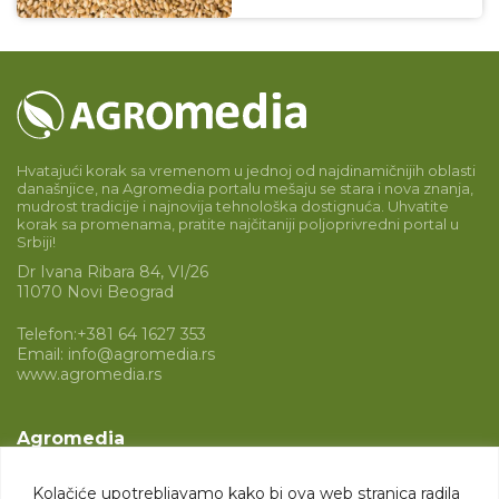
Hvatajući korak sa vremenom u jednoj od najdinamičnijih oblasti
današnjice, na Agromedia portalu mešaju se stara i nova znanja,
mudrost tradicije i najnovija tehnološka dostignuća. Uhvatite
korak sa promenama, pratite najčitaniji poljoprivredni portal u
Srbiji!
Dr Ivana Ribara 84, VI/26
11070 Novi Beograd
Telefon:
+381 64 1627 353
Email:
info@agromedia.rs
www.agromedia.rs
Agromedia
O nama
Kolačiće upotrebljavamo kako bi ova web stranica radila