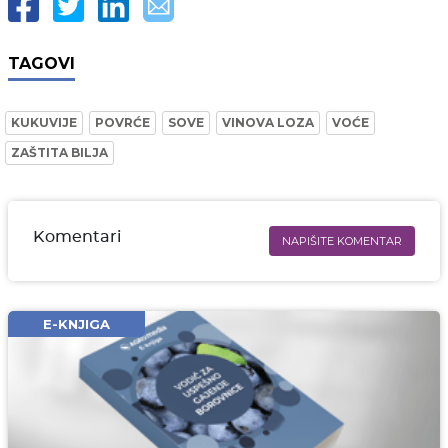
TAGOVI
KUKUVIJE
POVRĆE
SOVE
VINOVA LOZA
VOĆE
ZAŠTITA BILJA
Komentari
NAPIŠITE KOMENTAR
Ime i prezime* obavezno
Email* obavezno
E-KNJIGA
Komentar* obavezno