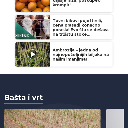
kajsije niža, poskupeo
krompir!
Tovni bikovi pojeftinili,
cena prasadi konačno
porasla! Evo šta se dešava
na tržištu stoke...
Ambrozija – jedna od
najnepoželjnijih biljaka na
našim imanjima!
Bašta i vrt