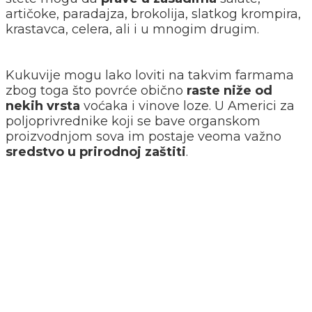
artičoke, paradajza, brokolija, slatkog krompira,
krastavca, celera, ali i u mnogim drugim.
Kukuvije mogu lako loviti na takvim farmama
zbog toga što povrće obično
raste niže od
nekih vrsta
voćaka i vinove loze. U Americi za
poljoprivrednike koji se bave organskom
proizvodnjom sova im postaje veoma važno
sredstvo u prirodnoj zaštiti
.