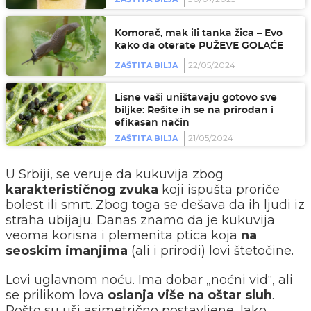
Komorač, mak ili tanka žica – Evo
kako da oterate PUŽEVE GOLAĆE
22/05/2024
ZAŠTITA BILJA
Lisne vaši uništavaju gotovo sve
biljke: Rešite ih se na prirodan i
efikasan način
21/05/2024
ZAŠTITA BILJA
U Srbiji, se veruje da kukuvija zbog
karakterističnog zvuka
koji ispušta proriče
bolest ili smrt. Zbog toga se dešava da ih ljudi iz
straha ubijaju. Danas znamo da je kukuvija
veoma korisna i plemenita ptica koja
na
seoskim imanjima
(ali i prirodi) lovi štetočine.
Lovi uglavnom noću. Ima dobar „noćni vid“, ali
se prilikom lova
oslanja više na oštar sluh
.
Pošto su uši asimetrično postavljene, lako