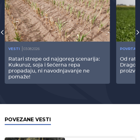
VESTI
03.08.2026
POVRTAR
Ratari strepe od najgoreg scenarija:
Od rata
Kukuruz, soja i šećerna repa
Dragomi
propadaju, ni navodnjavanje ne
proizvo
pomaže!
POVEZANE VESTI