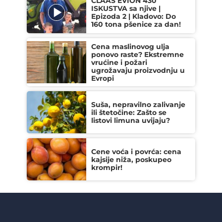
CLAAS EVION 430
ISKUSTVA sa njive |
Epizoda 2 | Kladovo: Do
160 tona pšenice za dan!
Cena maslinovog ulja
ponovo raste? Ekstremne
vrućine i požari
ugrožavaju proizvodnju u
Evropi
Suša, nepravilno zalivanje
ili štetočine: Zašto se
listovi limuna uvijaju?
Cene voća i povrća: cena
kajsije niža, poskupeo
krompir!