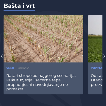
Bašta i vrt
VESTI
03.08.2026
POVRTARS
Ratari strepe od najgoreg scenarija:
Od rata
Kukuruz, soja i šećerna repa
Dragomi
propadaju, ni navodnjavanje ne
proizvo
pomaže!