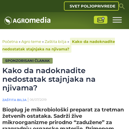
SVET POLJOPRIVREDE
Početna
»
Agro teme
»
Zaštita bilja
»
Kako da nadoknadite
nedostatak stajnjaka na njivama?
SPONZORISANI ČLANAK
Kako da nadoknadite
nedostatak stajnjaka na
njivama?
06/07/2019
ZAŠTITA BILJA
Bioplug je mikrobiološki preparat za tretman
žetvenih ostataka. Sadrži žive
mikroorganizme prirodno “zadužene” za
razgradnju organske materije. Primenom