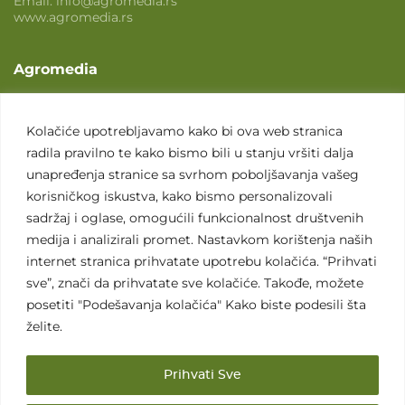
Email:
info@agromedia.rs
www.agromedia.rs
Agromedia
O nama
Svet poljoprivrede
Kolačiće upotrebljavamo kako bi ova web stranica
radila pravilno te kako bismo bili u stanju vršiti dalja
Marketing usluge
unapređenja stranice sa svrhom poboljšavanja vašeg
Tražimo saradnike
korisničkog iskustva, kako bismo personalizovali
sadržaj i oglase, omogućili funkcionalnost društvenih
Kontakt
medija i analizirali promet. Nastavkom korištenja naših
internet stranica prihvatate upotrebu kolačića. “Prihvati
Kontakt
sve”, znači da prihvatate sve kolačiće. Takođe, možete
posetiti "Podešavanja kolačića" Kako biste podesili šta
želite.
Prihvati Sve