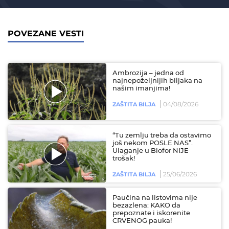
POVEZANE VESTI
Ambrozija – jedna od
najnepoželjnijih biljaka na
našim imanjima!
04/08/2026
ZAŠTITA BILJA
“Tu zemlju treba da ostavimo
još nekom POSLE NAS”.
Ulaganje u Biofor NIJE
trošak!
25/06/2026
ZAŠTITA BILJA
Paučina na listovima nije
bezazlena: KAKO da
prepoznate i iskorenite
CRVENOG pauka!