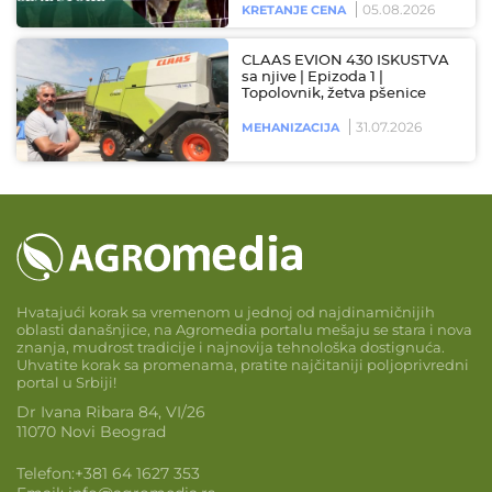
05.08.2026
KRETANJE CENA
CLAAS EVION 430 ISKUSTVA
sa njive | Epizoda 1 |
Topolovnik, žetva pšenice
31.07.2026
MEHANIZACIJA
Hvatajući korak sa vremenom u jednoj od najdinamičnijih
oblasti današnjice, na Agromedia portalu mešaju se stara i nova
znanja, mudrost tradicije i najnovija tehnološka dostignuća.
Uhvatite korak sa promenama, pratite najčitaniji poljoprivredni
portal u Srbiji!
Dr Ivana Ribara 84, VI/26
11070 Novi Beograd
Telefon:
+381 64 1627 353