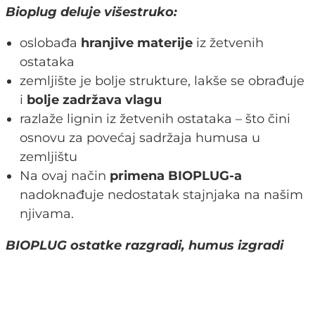
Bioplug deluje višestruko:
oslobađa
hranjive materije
iz žetvenih
ostataka
zemljište je bolje strukture, lakše se obrađuje
i
bolje zadržava vlagu
razlaže lignin iz žetvenih ostataka – što čini
osnovu za povećaj sadržaja humusa u
zemljištu
Na ovaj način
primena BIOPLUG-a
nadoknađuje nedostatak stajnjaka na našim
njivama.
BIOPLUG ostatke razgradi, humus izgradi