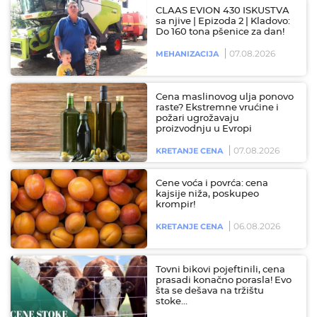
CLAAS EVION 430 ISKUSTVA
sa njive | Epizoda 2 | Kladovo:
Do 160 tona pšenice za dan!
07.08.2026
MEHANIZACIJA
Cena maslinovog ulja ponovo
raste? Ekstremne vrućine i
požari ugrožavaju
proizvodnju u Evropi
07.08.2026
KRETANJE CENA
Cene voća i povrća: cena
kajsije niža, poskupeo
krompir!
06.08.2026
KRETANJE CENA
Tovni bikovi pojeftinili, cena
prasadi konačno porasla! Evo
šta se dešava na tržištu
stoke…