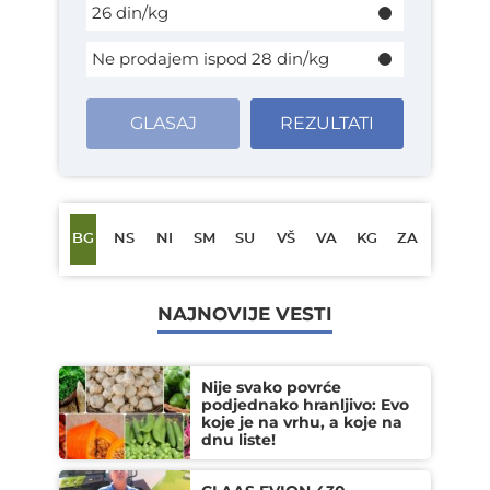
26 din/kg
Ne prodajem ispod 28 din/kg
GLASAJ
REZULTATI
BG
NS
NI
SM
SU
VŠ
VA
KG
ZA
NAJNOVIJE VESTI
Nije svako povrće
podjednako hranljivo: Evo
koje je na vrhu, a koje na
dnu liste!