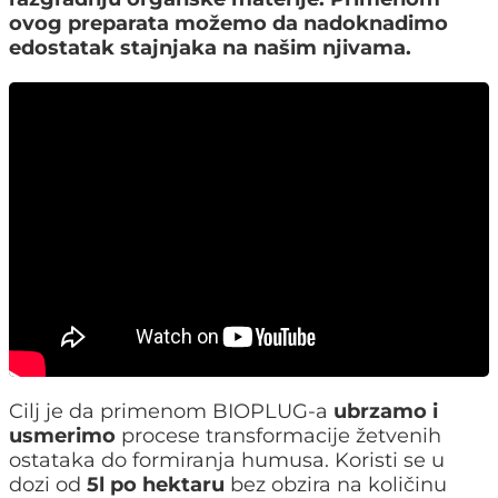
ovog preparata možemo da nadoknadimo
edostatak stajnjaka na našim njivama.
Cilj je da primenom BIOPLUG-a
ubrzamo i
usmerimo
procese transformacije žetvenih
ostataka do formiranja humusa. Koristi se u
dozi od
5l po hektaru
bez obzira na količinu