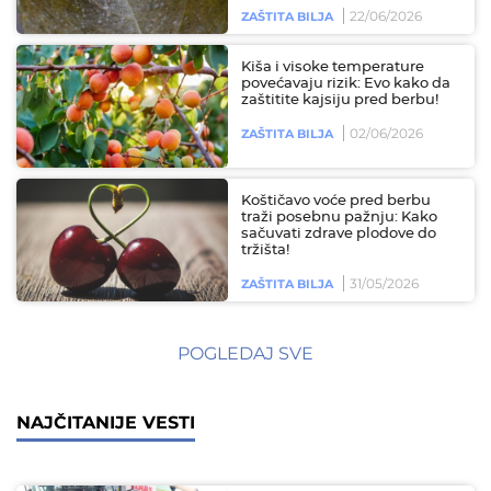
22/06/2026
ZAŠTITA BILJA
Kiša i visoke temperature
povećavaju rizik: Evo kako da
zaštitite kajsiju pred berbu!
02/06/2026
ZAŠTITA BILJA
Koštičavo voće pred berbu
traži posebnu pažnju: Kako
sačuvati zdrave plodove do
tržišta!
31/05/2026
ZAŠTITA BILJA
POGLEDAJ SVE
NAJČITANIJE VESTI