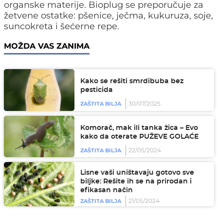
organske materije. Bioplug se preporučuje za
žetvene ostatke: pšenice, ječma, kukuruza, soje,
suncokreta i šećerne repe.
MOŽDA VAS ZANIMA
Kako se rešiti smrdibuba bez
pesticida
30/07/2025
ZAŠTITA BILJA
Komorač, mak ili tanka žica – Evo
kako da oterate PUŽEVE GOLAĆE
22/05/2024
ZAŠTITA BILJA
Lisne vaši uništavaju gotovo sve
biljke: Rešite ih se na prirodan i
efikasan način
21/05/2024
ZAŠTITA BILJA