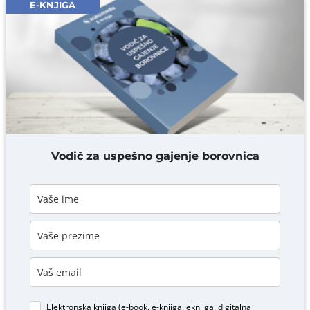
E-KNJIGA
Komentar* obavezno
DODAJ KOMENTAR
Vodič za uspešno gajenje borovnica
Elektronska knjiga (e-book, e-knjiga, eknjiga, digitalna