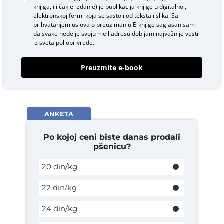
knjiga, ili čak e-izdanje) je publikacija knjige u digitalnoj,
elektronskoj formi koja se sastoji od teksta i slika. Sa
prihvatanjem uslova o
preuzimanju E-knjige
saglasan sam i
da svake nedelje svoju mejl adresu dobijam najvažnije vesti
iz sveta poljoprivrede.
Preuzmite e-book
ANKETA
Po kojoj ceni biste danas prodali
pšenicu?
20 din/kg
22 din/kg
24 din/kg