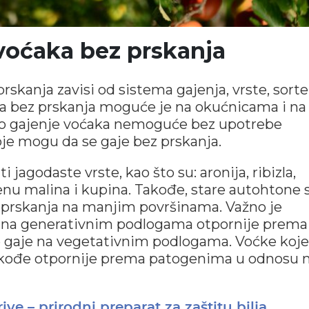
voćaka bez prskanja
rskanja zavisi od sistema gajenja, vrste, sorte
ka bez prskanja moguće je na okućnicama i na
no gajenje voćaka nemoguće bez upotrebe
koje mogu da se gaje bez prskanja.
jagodaste vrste, kao što su: aronija, ribizla,
enu malina i kupina. Takođe, stare autohtone 
 prskanja na manjim površinama. Važno je
e na generativnim podlogama otpornije prema
 gaje na vegetativnim podlogama. Voćke koje
akođe otpornije prema patogenima u odnosu 
ve – prirodni preparat za zaštitu bilja