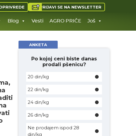
PRIJAVI SE NA NEWSLETTER
OPRIVREDE
Blog
Vesti
AGRO PRIČE
Još
ANKETA
Po kojoj ceni biste danas
prodali pšenicu?
20 din/kg
ima,
na
22 din/kg
diti
24 din/kg
ama
vati
26 din/kg
o
Ne prodajem ispod 28
din/kg