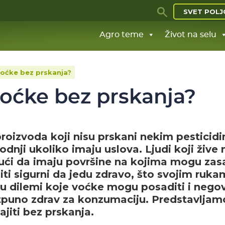
SVET POLJ
Agro teme
Život na selu
 voćke bez prskanja?
 voćke bez prskanja?
izvoda koji nisu prskani nekim pesticid
nji ukoliko imaju uslova. Ljudi koji žive 
ući da imaju površine na kojima mogu zasa
biti sigurni da jedu zdravo, što svojim ruk
su u dilemi koje voćke mogu posaditi i nego
otpuno zdrav za konzumaciju. Predstavljam
jiti bez prskanja.