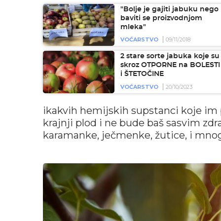
"Bolje je gajiti jabuku nego
baviti se proizvodnjom
mleka"
VOĆARSTVO
09/11/2018
2 stare sorte jabuka koje su
skroz OTPORNE na BOLESTI
i ŠTETOČINE
VOĆARSTVO
20/10/2023
ikakvih hemijskih supstanci koje im 
krajnji plod i ne bude baš sasvim zd
karamanke, ječmenke, žutice, i mno