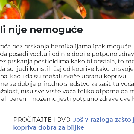
ali nije nemoguće
e voća bez prskanja hemikalijama ipak moguće,
i da posadi voćku i od nje dobije potpuno zdra
bez prskanja pesticidima kako bi opstala, to mo
 su ljudi koristili čaj od koprive kako bi svoje
ina, kao i da su mešali sveže ubranu koprivu
me se dobija prirodno sredstvo za zaštitu voća
ažalost, nisu sve vrste voća toliko otporne da
, ali barem možemo jesti potpuno zdrave ove 
PROČITAJTE I OVO:
Još 7 razloga zašto 
kopriva dobra za biljke