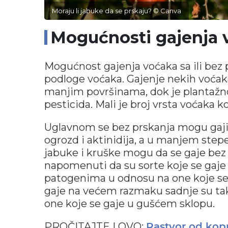
Moraju li jabuke da se prskaju? © Canva
Mogućnosti gajenja 
Mogućnost gajenja voćaka sa ili bez p
podloge voćaka. Gajenje nekih voća
manjim površinama, dok je plantaž
pesticida. Mali je broj vrsta voćaka 
Uglavnom se bez prskanja mogu gajiti 
ogrozd i aktinidija, a u manjem step
jabuke i kruške mogu da se gaje bez
napomenuti da su sorte koje se gaj
patogenima u odnosu na one koje se
gaje na većem razmaku sadnje su t
one koje se gaje u gušćem sklopu.
PROČITAJTE I OVO:
Rastvor od kopri