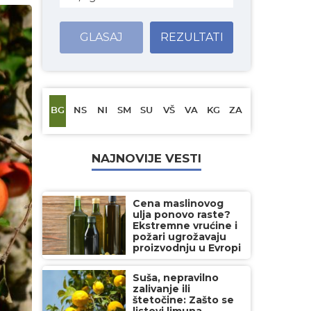
GLASAJ
REZULTATI
BG
NS
NI
SM
SU
VŠ
VA
KG
ZA
NAJNOVIJE VESTI
Cena maslinovog
ulja ponovo raste?
Ekstremne vrućine i
požari ugrožavaju
proizvodnju u Evropi
Suša, nepravilno
zalivanje ili
štetočine: Zašto se