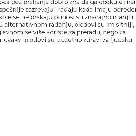
voća bez prskanja dobro zna da ga očekuje man
pešnije sazrevaju i rađaju kada imaju određ
koje se ne prskaju prinosi su značajno manji i
alternativnom rađanju, plodovi su im sitniji,
 uglavnom se više koriste za preradu, nego za
ovakvi plodovi su izuzetno zdravi za ljudsku