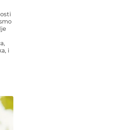
osti
e smo
lje
a,
a, i