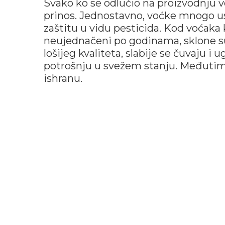
Svako ko se odlučio na proizvodnju 
prinos. Jednostavno, voćke mnogo us
zaštitu u vidu pesticida. Kod voćaka 
neujednačeni po godinama, sklone su 
lošijeg kvaliteta, slabije se čuvaju i
potrošnju u svežem stanju. Međutim, 
ishranu.