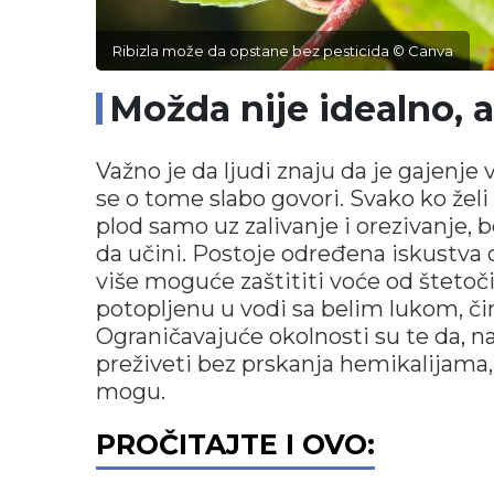
Ribizla može da opstane bez pesticida © Canva
Možda nije idealno, 
Važno je da ljudi znaju da je gajenj
se o tome slabo govori. Svako ko žel
plod samo uz zalivanje i orezivanje, 
da učini. Postoje određena iskustva da
više moguće zaštititi voće od štetoč
potopljenu u vodi sa belim lukom, či
Ograničavajuće okolnosti su te da, n
preživeti bez prskanja hemikalijama
mogu.
PROČITAJTE I OVO: