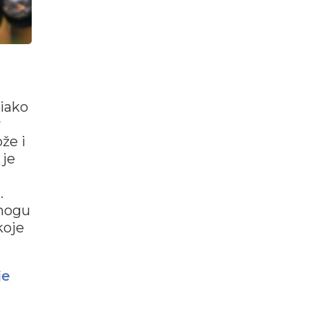
 iako
v
že i
 je
.
 mogu
koje
je