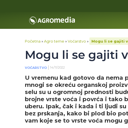
Početna
»
Agro teme
»
Voćarstvo
»
Mogu li se gajiti
Mogu li se gajiti
14/11/2022
VOĆARSTVO
U vremenu kad gotovo da nema pro
mnogi se okreću organskoj proizvod
selu su u ogromnoj prednosti bud
brojne vrste voća i povrća i tako 
uberu. Ipak, čak i kada i ti ljudi 
bez prskanja, kako bi plod bio p
vam koje se to vrste voća mogu ga