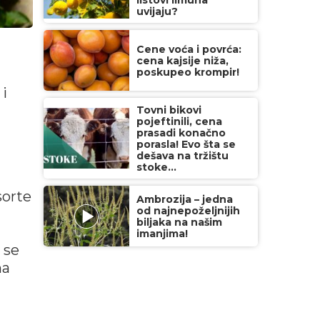
listovi limuna
uvijaju?
Cene voća i povrća:
cena kajsije niža,
poskupeo krompir!
 i
Tovni bikovi
pojeftinili, cena
prasadi konačno
porasla! Evo šta se
dešava na tržištu
stoke...
sorte
Ambrozija – jedna
od najnepoželjnijih
biljaka na našim
imanjima!
 se
na