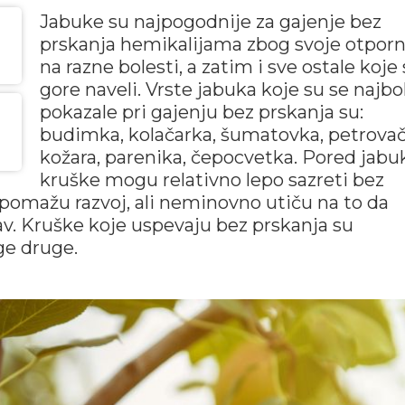
Jabuke su najpogodnije za gajenje bez
prskanja hemikalijama zbog svoje otporn
na razne bolesti, a zatim i sve ostale koj
gore naveli. Vrste jabuka koje su se najbo
pokazale pri gajenju bez prskanja su:
budimka, kolačarka, šumatovka, petrovač
kožara, parenika, čepocvetka. Pored jabuk
kruške mogu relativno lepo sazreti bez
pomažu razvoj, ali neminovno utiču na to da
rav. Kruške koje uspevaju bez prskanja su
ge druge.