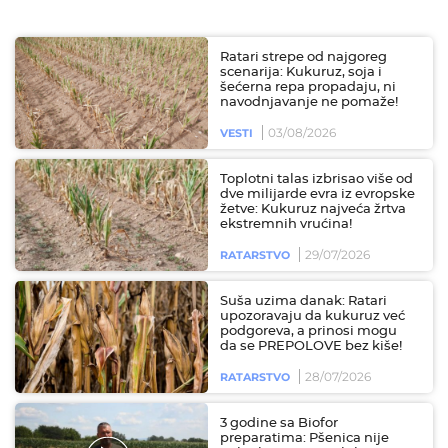
Ratari strepe od najgoreg
scenarija: Kukuruz, soja i
šećerna repa propadaju, ni
navodnjavanje ne pomaže!
03/08/2026
VESTI
Toplotni talas izbrisao više od
dve milijarde evra iz evropske
žetve: Kukuruz najveća žrtva
ekstremnih vrućina!
29/07/2026
RATARSTVO
Suša uzima danak: Ratari
upozoravaju da kukuruz već
podgoreva, a prinosi mogu
da se PREPOLOVE bez kiše!
28/07/2026
RATARSTVO
3 godine sa Biofor
preparatima: Pšenica nije