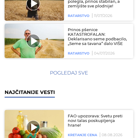
polegla, prinos stabilan, a
zemljište sve plodnije!
11/07/2026
RATARSTVO
Prinos pšenice
KATASTROFALAN:
Deklarisano seme podbacilo,
„Seme sa tavana” dalo VIŠE
04/07/2026
RATARSTVO
POGLEDAJ SVE
NAJČITANIJE VESTI
FAO upozorava: Svetu preti
novi talas poskupljenja
hrane!
08.08.2026
KRETANJE CENA