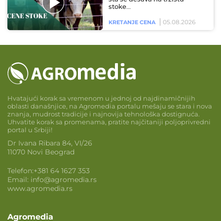
stoke…
05.08.2026
KRETANJE CENA
Hvatajući korak sa vremenom u jednoj od najdinamičnijih
oblasti današnjice, na Agromedia portalu mešaju se stara i nova
znanja, mudrost tradicije i najnovija tehnološka dostignuća.
Uhvatite korak sa promenama, pratite najčitaniji poljoprivredni
portal u Srbiji!
Dr Ivana Ribara 84, VI/26
11070 Novi Beograd
Telefon:
+381 64 1627 353
Email:
info@agromedia.rs
www.agromedia.rs
Agromedia