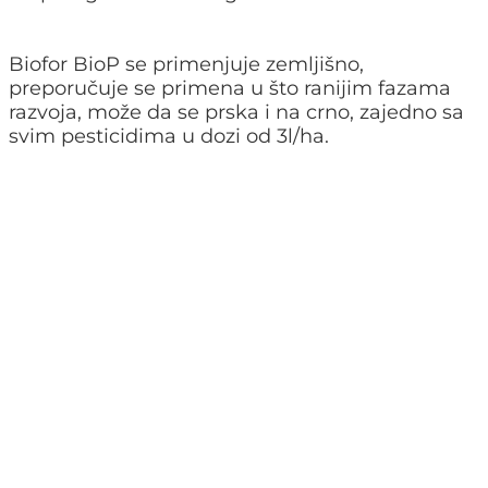
Biofor BioP se primenjuje zemljišno,
preporučuje se primena u što ranijim fazama
razvoja, može da se prska i na crno, zajedno sa
svim pesticidima u dozi od 3l/ha.