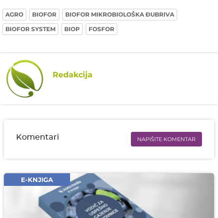
AGRO
BIOFOR
BIOFOR MIKROBIOLOŠKA ĐUBRIVA
BIOFOR SYSTEM
BIOP
FOSFOR
Redakcija
Komentari
NAPIŠITE KOMENTAR
Ime i prezime* obavezno
Email* obavezno
E-KNJIGA
Komentar* obavezno