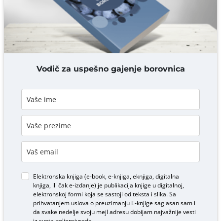
DODAJ KOMENTAR
Vodič za uspešno gajenje borovnica
Elektronska knjiga (e-book, e-knjiga, eknjiga, digitalna
knjiga, ili čak e-izdanje) je publikacija knjige u digitalnoj,
elektronskoj formi koja se sastoji od teksta i slika. Sa
prihvatanjem uslova o
preuzimanju E-knjige
saglasan sam i
da svake nedelje svoju mejl adresu dobijam najvažnije vesti
iz sveta poljoprivrede.