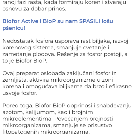
ranoj fazi rasta, kada formiraju koren i stvaraju
osnovu za dobar prinos.
Biofor Active i BioP su nam SPASILI lošu
pšenicu!
Nedostatak fosfora usporava rast biljaka, razvoj
korenovog sistema, smanjuje cvetanje i
zametanje plodova. Rešenje za fosfor postoji, a
to je Biofor BioP.
Ovaj preparat oslobađa zaključani fosfor iz
zemljišta, aktivira mikroorganizme u zoni
korena i omogućava biljkama da brzo i efikasno
usvoje fosfor.
Pored toga, Biofor BioP doprinosi i snabdevanju
azotom, kalijumom, kao i brojnim
mikroelementima. Povećanjem brojnosti
mikroorganizama, smanjuje se prisustvo
fitopatogenih mikroorganizama.