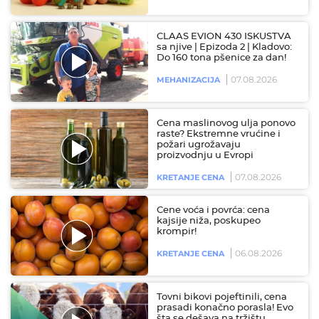
CLAAS EVION 430 ISKUSTVA
sa njive | Epizoda 2 | Kladovo:
Do 160 tona pšenice za dan!
07.08.2026
MEHANIZACIJA
Cena maslinovog ulja ponovo
raste? Ekstremne vrućine i
požari ugrožavaju
proizvodnju u Evropi
07.08.2026
KRETANJE CENA
Cene voća i povrća: cena
kajsije niža, poskupeo
krompir!
06.08.2026
KRETANJE CENA
Tovni bikovi pojeftinili, cena
prasadi konačno porasla! Evo
šta se dešava na tržištu