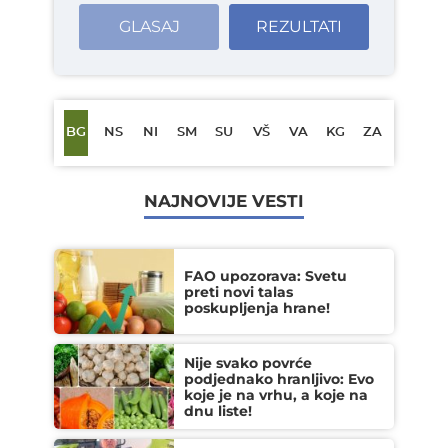
GLASAJ
REZULTATI
BG
NS
NI
SM
SU
VŠ
VA
KG
ZA
NAJNOVIJE VESTI
FAO upozorava: Svetu
preti novi talas
poskupljenja hrane!
Nije svako povrće
podjednako hranljivo: Evo
koje je na vrhu, a koje na
dnu liste!