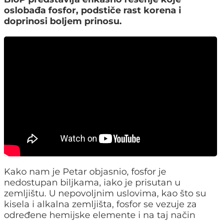
oslobađa fosfor, podstiče rast korena i
doprinosi boljem prinosu.
Kako nam je Petar objasnio, fosfor je
nedostupan biljkama, iako je prisutan u
zemljištu. U nepovoljnim uslovima, kao što su
kisela i alkalna zemljišta, fosfor se vezuje za
određene hemijske elemente i na taj način