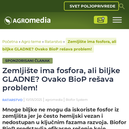
SVET POLJOPRIVREDE
Početna
»
Agro teme
»
Ratarstvo
»
Zemljište ima fosfora, ali
biljke GLADNE? Ovako BioP rešava problem!
SPONZORISANI ČLANAK
Zemljište ima fosfora, ali biljke
GLADNE? Ovako BioP rešava
problem!
10/05/2025
agromedia
Biofor System
RATARSTVO
Mnoge biljke ne mogu da iskoriste fosfor iz
zemljišta jer je često hemijski vezan i
nedostupan u ključnim fazama razvoja. Biofor
BioP predstavlja efikasno rešenje koje