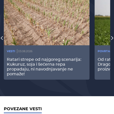
VESTI
03.08.2026
POVRTARS
Ratari strepe od najgoreg scenarija:
Od rata
Kukuruz, soja i šećerna repa
Dragomi
propadaju, ni navodnjavanje ne
proizvo
pomaže!
POVEZANE VESTI