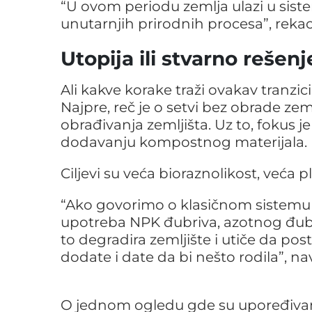
“U ovom periodu zemlja ulazi u siste
unutarnjih prirodnih procesa”, rekao 
Utopija ili stvarno rešenj
Ali kakve korake traži ovakav tranzi
Najpre, reč je o setvi bez obrade 
obrađivanja zemljišta. Uz to, fokus j
dodavanju kompostnog materijala.
Ciljevi su veća bioraznolikost, veća p
“Ako govorimo o klasičnom sistemu 
upotreba NPK đubriva, azotnog đubri
to degradira zemljište i utiče da po
dodate i date da bi nešto rodila”, nav
O jednom ogledu gde su upoređivane 