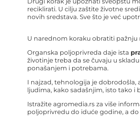
Drugi korak je upoznati sveopštu moć
reciklirati. U cilju zaštite životne s
novih sredstava. Sve što je već upotre
U narednom koraku obratiti pažnju na
Organska poljoprivreda daje ista
pr
životinje treba da se čuvaju u sklad
ponašanjem i potrebama.
I najzad, tehnologija je dobrodošla,
ljudima, kako sadašnjim, isto tako 
Istražite agromedia.rs za više infor
poljoprivredu do iduće godine, a do