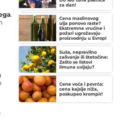
Do 160 tona pšenice
za dan!
jega
.
Cena maslinovog
h
ulja ponovo raste?
Ekstremne vrućine i
požari ugrožavaju
proizvodnju u Evropi
Suša, nepravilno
zalivanje ili štetočine:
Zašto se listovi
limuna uvijaju?
u
o
Cene voća i povrća:
cena kajsije niža,
poskupeo krompir!
h