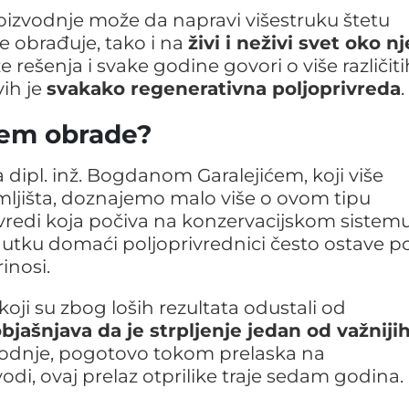
oizvodnje može da napravi višestruku štetu
e obrađuje, tako i na
živi i neživi svet oko n
ešenja i svake godine govori o više različiti
vih je
svakako regenerativna poljoprivreda
.
stem obrade?
 dipl. inž. Bogdanom Garalejićem, koji više
emljišta, doznajemo malo više o ovom tipu
rivredi koja počiva na konzervacijskom sistem
utku domaći poljoprivrednici često ostave p
rinosi.
ji su zbog loših rezultata odustali od
objašnjava da je strpljenje jedan od važniji
odnje, pogotovo tokom prelaska na
di, ovaj prelaz otprilike traje sedam godina.