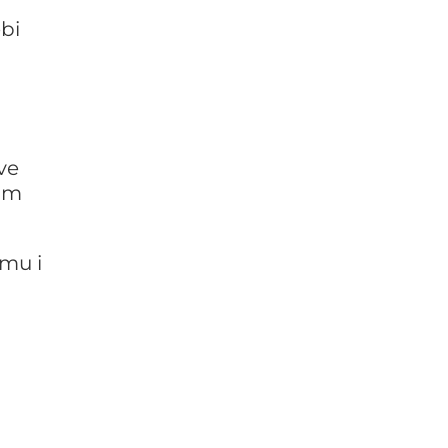
ebi
Sve
nim
emu i