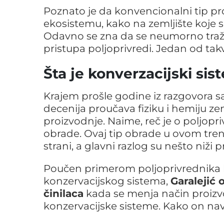
Poznato je da konvencionalni tip pr
ekosistemu, kako na zemljište koje s
Odavno se zna da se neumorno traže r
pristupa poljoprivredi. Jedan od tak
Šta je konverzacijski si
Krajem prošle godine iz razgovora sa
decenija proučava fiziku i hemiju z
proizvodnje. Naime, reč je o poljop
obrade. Ovaj tip obrade u ovom tren
strani, a glavni razlog su nešto niži p
Poučen primerom poljoprivrednika ko
konzervacijskog sistema,
Garalejić 
činilaca
kada se menja način proizv
konzervacijske sisteme. Kako on navo