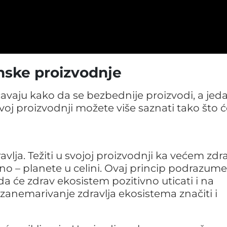
nske proizvodnje
avaju kako da se bezbednije proizvodi, a jed
voj proizvodnji možete više saznati tako što 
avlja. Težiti u svojoj proizvodnji ka većem zdra
ečeno – planete u celini. Ovaj princip podrazum
 da će zdrav ekosistem pozitivno uticati i na
e zanemarivanje zdravlja ekosistema značiti i