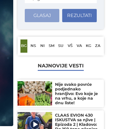
GLASAJ
REZULTATI
BG
NS
NI
SM
SU
VŠ
VA
KG
ZA
NAJNOVIJE VESTI
Nije svako povrće
podjednako
hranljivo: Evo koje je
na vrhu, a koje na
dnu liste!
CLAAS EVION 430
ISKUSTVA sa njive |
Epizoda 2 | Kladovo: