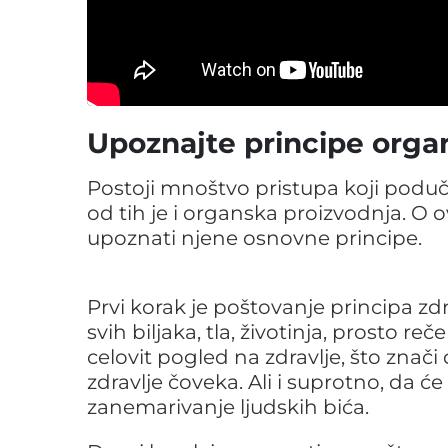
Upoznajte principe orga
Postoji mnoštvo pristupa koji poduč
od tih je i organska proizvodnja. O o
upoznati njene osnovne principe.
Prvi korak je poštovanje principa zdr
svih biljaka, tla, životinja, prosto r
celovit pogled na zdravlje, što znači
zdravlje čoveka. Ali i suprotno, da ć
zanemarivanje ljudskih bića.