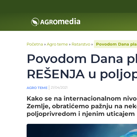
Početna
»
Agro teme
»
Ratarstvo
»
Povodom Dana plan
Povodom Dana pl
REŠENJA u poljop
21/04/2021
AGRO TEME
Kako se na internacionalnom nivo
Zemlje, obratićemo pažnju na neko
poljoprivredom i njenim uticajem 