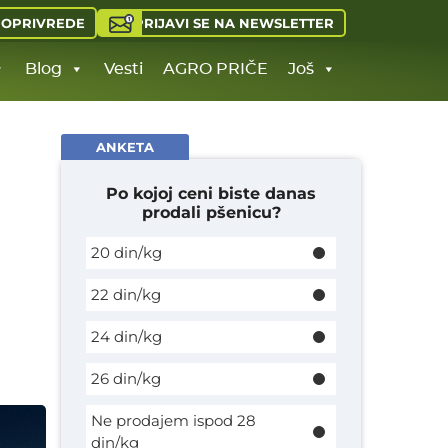
PRIJAVI SE NA NEWSLETTER
JOPRIVREDE
Blog
Vesti
AGRO PRIČE
Još
ANKETA
Po kojoj ceni biste danas
prodali pšenicu?
20 din/kg
22 din/kg
24 din/kg
26 din/kg
Ne prodajem ispod 28
din/kg