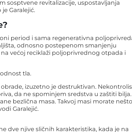
m sosptvene revitalizacije, uspostavljanja
je Garalejić.
e?
cioni period i sama regenerativna poljoprivred
zemljišta, odnosno postepenom smanjenju
e na većoj reciklaži poljoprivrednog otpada i
lodnost tla.
obrade, izuzetno je destruktivan. Nekontroli
va, da ne spominjem sredstva u zaštiti bilja.
stane bezlična masa. Takvoj masi morate nešt
odi Garalejić.
dve njive sličnih karakteristika, kada je na