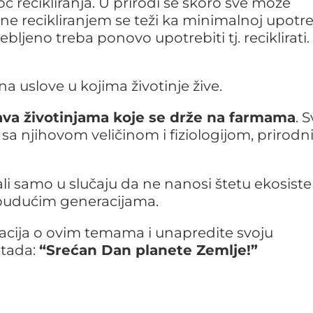
 recikliranja. U prirodi se skoro sve može
redine recikliranjem se teži ka minimalnoj upotr
bljeno treba ponovo upotrebiti tj. reciklirati.
 uslove u kojima životinje žive.
ava životinjama koje se drže na farmama
. 
u sa njihovom veličinom i fiziologijom, prirod
 ali samo u slučaju da ne nanosi štetu ekosist
i budućim generacijama.
macija o ovim temama i unapredite svoju
 tada:
“Srećan Dan planete Zemlje!”