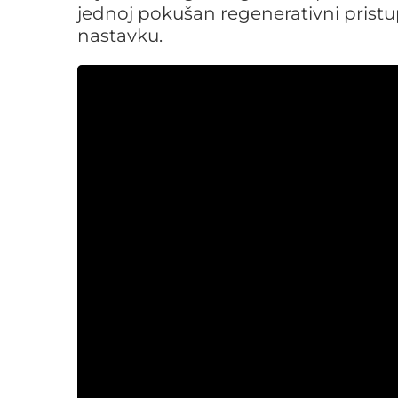
jednoj pokušan regenerativni pristup
nastavku.