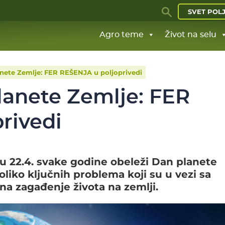
SVET POL
Agro teme
Život na selu
ete Zemlje: FER REŠENJA u poljoprivedi
anete Zemlje: FER
rivedi
u 22.4. svake godine obeleži Dan planete
liko ključnih problema koji su u vezi sa
na zagađenje života na zemlji.