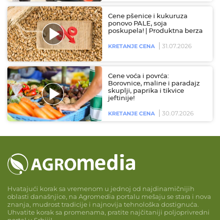
Cene pšenice i kukuruza
ponovo PALE, soja
poskupela! | Produktna berza
31.07.2026
KRETANJE CENA
Cene voća i povrća:
Borovnice, maline i paradajz
skuplji, paprika i tikvice
jeftinije!
30.07.2026
KRETANJE CENA
Hvatajući korak sa vremenom u jednoj od najdinamičnijih
oblasti današnjice, na Agromedia portalu mešaju se stara i nova
znanja, mudrost tradicije i najnovija tehnološka dostignuća.
Uhvatite korak sa promenama, pratite najčitaniji poljoprivredni