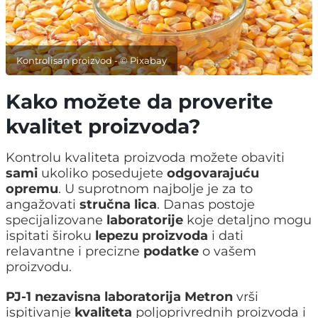
Kontrolisan proizvod - © Pixabay
Kako možete da proverite
kvalitet proizvoda?
Kontrolu kvaliteta proizvoda možete obaviti
sami
ukoliko posedujete
odgovarajuću
opremu
. U suprotnom najbolje je za to
angažovati
stručna lica
. Danas postoje
specijalizovane
laboratorije
koje detaljno mogu
ispitati široku
lepezu proizvoda
i dati
relavantne i precizne
podatke
o vašem
proizvodu.
PJ-1 nezavisna laboratorija Metron
vrši
ispitivanje
kvaliteta
poljoprivrednih proizvoda i