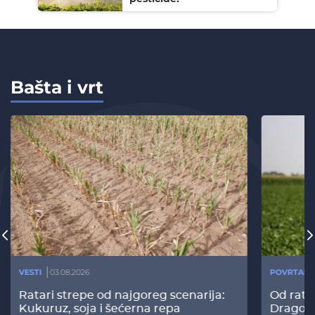
Bašta i vrt
VESTI
03.08.2026
POVRTARS
Ratari strepe od najgoreg scenarija:
Od rata
Kukuruz, soja i šećerna repa
Dragomi