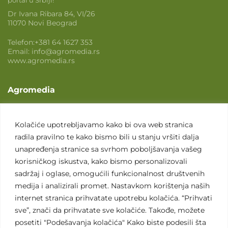
portal u Srbiji!
Dr Ivana Ribara 84, VI/26
11070 Novi Beograd
Telefon:
+381 64 1627 353
Email:
info@agromedia.rs
www.agromedia.rs
Agromedia
O nama
Svet poljoprivrede
Kolačiće upotrebljavamo kako bi ova web stranica
radila pravilno te kako bismo bili u stanju vršiti dalja
Marketing usluge
unapređenja stranice sa svrhom poboljšavanja vašeg
Tražimo saradnike
korisničkog iskustva, kako bismo personalizovali
sadržaj i oglase, omogućili funkcionalnost društvenih
Kontakt
medija i analizirali promet. Nastavkom korištenja naših
internet stranica prihvatate upotrebu kolačića. “Prihvati
Kontakt
sve”, znači da prihvatate sve kolačiće. Takođe, možete
posetiti "Podešavanja kolačića" Kako biste podesili šta