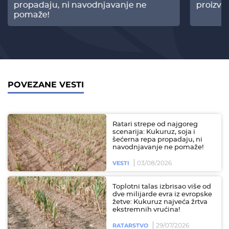
propadaju, ni navodnjavanje ne
proizvo
pomaže!
POVEZANE VESTI
Ratari strepe od najgoreg
scenarija: Kukuruz, soja i
šećerna repa propadaju, ni
navodnjavanje ne pomaže!
03/08/2026
VESTI
Toplotni talas izbrisao više od
dve milijarde evra iz evropske
žetve: Kukuruz najveća žrtva
ekstremnih vrućina!
29/07/2026
RATARSTVO