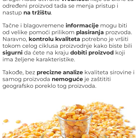
određeni proizvod tada se menja pristup i
nastup
na tržištu
.
Tačne i blagovremene
informacije
mogu biti
od velike pomoći prilikom
plasiranja
prozvoda.
Naravno,
kontrolu kvaliteta
potrebno je vršiti
tokom celog ciklusa proizvodnje kako biste bili
sigurni
da ćete na kraju
dobiti proizvod
koji
ima željene karakteristike.
Takođe, bez
precizne analize
kvaliteta sirovine i
samog proizvoda
nemoguće
je zaštititi
geografsko poreklo tog proizvoda.