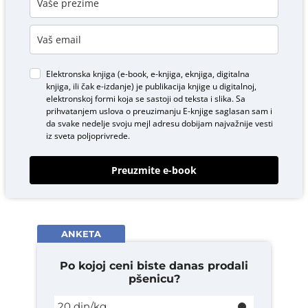
Elektronska knjiga (e-book, e-knjiga, eknjiga, digitalna
knjiga, ili čak e-izdanje) je publikacija knjige u digitalnoj,
elektronskoj formi koja se sastoji od teksta i slika. Sa
prihvatanjem uslova o
preuzimanju E-knjige
saglasan sam i
da svake nedelje svoju mejl adresu dobijam najvažnije vesti
iz sveta poljoprivrede.
Preuzmite e-book
ANKETA
Po kojoj ceni biste danas prodali
pšenicu?
20 din/kg