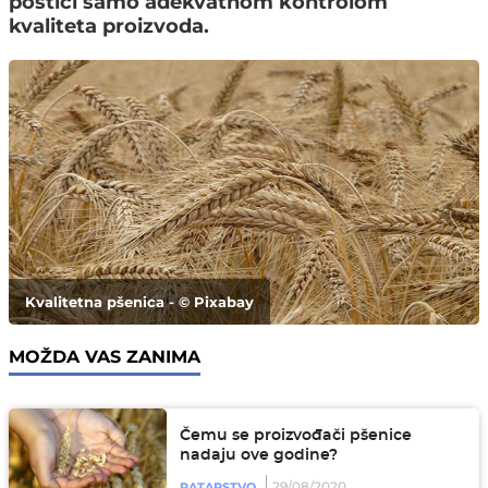
postići samo adekvatnom kontrolom
kvaliteta proizvoda.
Kvalitetna pšenica - © Pixabay
MOŽDA VAS ZANIMA
Čemu se proizvođači pšenice
nadaju ove godine?
29/08/2020
RATARSTVO