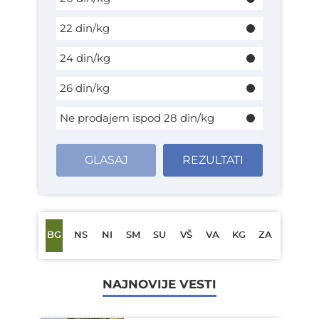
22 din/kg
24 din/kg
26 din/kg
Ne prodajem ispod 28 din/kg
GLASAJ
REZULTATI
BG
NS
NI
SM
SU
VŠ
VA
KG
ZA
NAJNOVIJE VESTI