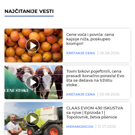
NAJČITANIJE VESTI
Cene voća i povrća: cena
kajsije niža, poskupeo
krompir!
06.08.2026
KRETANJE CENA
Tovni bikovi pojeftinili, cena
prasadi konačno porasla! Evo
šta se dešava na tržištu
stoke…
05.08.2026
KRETANJE CENA
CLAAS EVION 430 ISKUSTVA
sa njive | Epizoda 1 |
Topolovnik, žetva pšenice
31.07.2026
MEHANIZACIJA