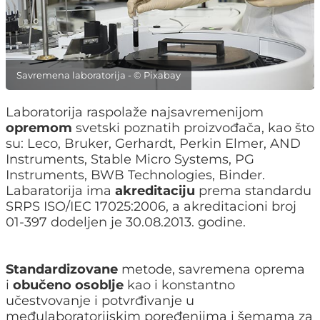
Savremena laboratorija - © Pixabay
Laboratorija raspolaže najsavremenijom
opremom
svetski poznatih proizvođača, kao što
su: Leco, Bruker, Gerhardt, Perkin Elmer, AND
Instruments, Stable Micro Systems, PG
Instruments, BWB Technologies, Binder.
Labaratorija ima
akreditaciju
prema standardu
SRPS ISO/IEC 17025:2006, a akreditacioni broj
01-397 dodeljen je 30.08.2013. godine.
Standardizovane
metode, savremena oprema
i
obučeno osoblje
kao i konstantno
učestvovanje i potvrđivanje u
međulaboratorijskim poređenjima i šemama za