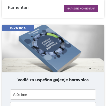
Komentari
NAPIŠITE KOMENTAR
Ime i prezime* obavezno
Email* obavezno
E-KNJIGA
Komentar* obavezno
DODAJ KOMENTAR
Vodič za uspešno gajenje borovnica