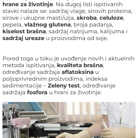
hrane za životinje
. Na dugoj listi ispitivanih
stavki nalaze se: sadržaj vlage, sirovih proteina,
sirove i ukupne masti/ulja,
skroba
,
celuloze
,
pepela,
vlažnog glutena
, broja padanja,
kiselost brašna
, sadržaj natrijuma, kalijuma i
sadržaj ureaze
u proizvodima od soje.
Pored toga u toku je uvođenje novih i aktuelnih
metoda ispitivanja,
kvaliteta brašna
,
određivanje sadržaja
aflatoksina
u
poljoprivrednim proizvodima, indeksa
sedimentacije –
Zeleny test
, određivanje
sadržaja
fosfora
u hrani za životinje.