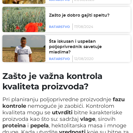
Zašto je dobro gajiti speltu?
17/08/2024
RATARSTVO
Šta iskusan i uspešan
poljoprivrednik savetuje
mladima?
12/08/2020
RATARSTVO
Zašto je važna kontrola
kvaliteta proizvoda?
Pri planiranju poljoprivredne proizvodnje
fazu
kontrole
nemoguće je zaobići. Kontrolom
kvaliteta mogu se
utvrditi
bitne karakteriske
proizvoda kao što su: sadržaj
vlage
, sirovih
proteina
i
pepela
, hektolitarska masa i mnoge
druge. Kada utvrdite
vrednosti
koje su bitne za