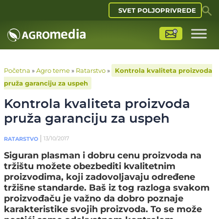
SVET POLJOPRIVREDE
Početna
»
Agro teme
»
Ratarstvo
»
Kontrola kvaliteta proizvoda
pruža garanciju za uspeh
Kontrola kvaliteta proizvoda
pruža garanciju za uspeh
13/10/2017
RATARSTVO
Siguran plasman i dobru cenu proizvoda na
tržištu možete obezbediti kvalitetnim
proizvodima, koji zadovoljavaju određene
tržišne standarde. Baš iz tog razloga svakom
proizvođaču je važno da dobro poznaje
karakteristike svojih proizvoda. To se može