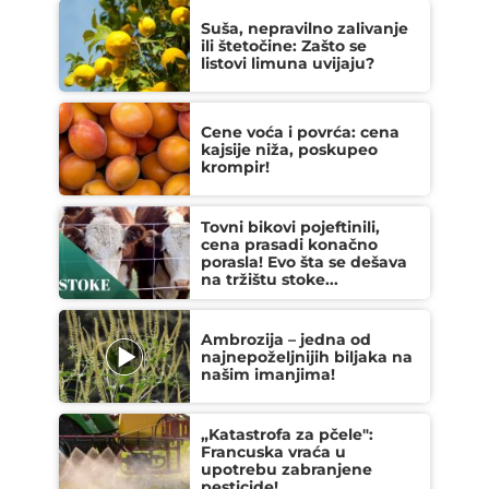
Suša, nepravilno zalivanje
ili štetočine: Zašto se
listovi limuna uvijaju?
Cene voća i povrća: cena
kajsije niža, poskupeo
krompir!
Tovni bikovi pojeftinili,
cena prasadi konačno
porasla! Evo šta se dešava
na tržištu stoke...
Ambrozija – jedna od
najnepoželjnijih biljaka na
našim imanjima!
„Katastrofa za pčele":
Francuska vraća u
upotrebu zabranjene
pesticide!