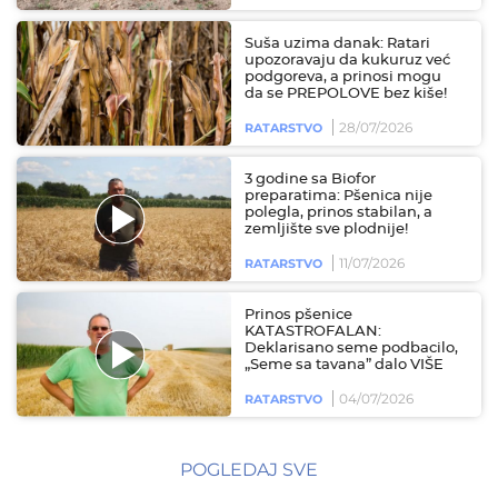
Suša uzima danak: Ratari
upozoravaju da kukuruz već
podgoreva, a prinosi mogu
da se PREPOLOVE bez kiše!
28/07/2026
RATARSTVO
3 godine sa Biofor
preparatima: Pšenica nije
polegla, prinos stabilan, a
zemljište sve plodnije!
11/07/2026
RATARSTVO
Prinos pšenice
KATASTROFALAN:
Deklarisano seme podbacilo,
„Seme sa tavana” dalo VIŠE
04/07/2026
RATARSTVO
POGLEDAJ SVE