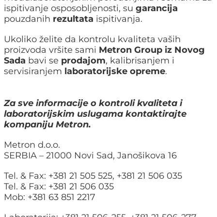
ispitivanje osposobljenosti, su
garancija
pouzdanih
rezultata
ispitivanja.
Ukoliko želite da kontrolu kvaliteta vaših
proizvoda vršite sami
Metron Group iz Novog
Sada
bavi se
prodajom
, kalibrisanjem i
servisiranjem
laboratorijske opreme
.
Za sve informacije o kontroli kvaliteta i
laboratorijskim uslugama kontaktirajte
kompaniju Metron.
Metron d.o.o.
SERBIA – 21000 Novi Sad, Janošikova 16
Tel. & Fax: +381 21 505 525, +381 21 506 035
Tel. & Fax: +381 21 506 035
Mob: +381 63 851 2217