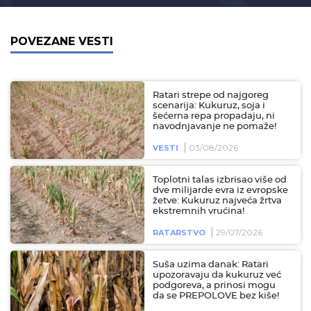
POVEZANE VESTI
Ratari strepe od najgoreg
scenarija: Kukuruz, soja i
šećerna repa propadaju, ni
navodnjavanje ne pomaže!
03/08/2026
VESTI
Toplotni talas izbrisao više od
dve milijarde evra iz evropske
žetve: Kukuruz najveća žrtva
ekstremnih vrućina!
29/07/2026
RATARSTVO
Suša uzima danak: Ratari
upozoravaju da kukuruz već
podgoreva, a prinosi mogu
da se PREPOLOVE bez kiše!