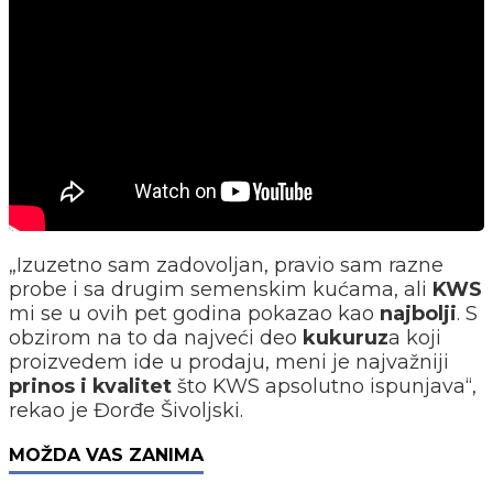
„Izuzetno sam zadovoljan, pravio sam razne
probe i sa drugim semenskim kućama, ali
KWS
mi se u ovih pet godina pokazao kao
najbolji
. S
obzirom na to da najveći deo
kukuruz
a koji
proizvedem ide u prodaju, meni je najvažniji
prinos i kvalitet
što KWS apsolutno ispunjava“,
rekao je Đorđe Šivoljski.
MOŽDA VAS ZANIMA