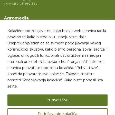
www.agromedia.rs
Agromedia
O nama
Kolačiće upotrebljavamo kako bi ova web stranica radila
Svet poljoprivrede
pravilno te kako bismo bili u stanju vršiti dalja
Marketing usluge
unapređenja stranice sa svrhom poboljšavanja vašeg
korisničkog iskustva, kako bismo personalizovali sadržaj i
Tražimo saradnike
oglase, omogućili funkcionalnost društvenih medija i
analizirali promet. Nastavkom korištenja naših internet
Kontakt
stranica prihvatate upotrebu kolačića. “Prihvati sve”,
znači da prihvatate sve kolačiće. Takođe, možete
Kontakt
posetiti "Podešavanja kolačića" Kako biste podesili šta
želite.
Prihvati Sve
Podešavanje kolaćiča
Sva prava zadržana. 2007 - 2026. © Agromedia d.o.o.