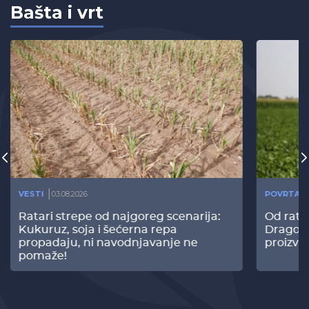
Bašta i vrt
VESTI
03.08.2026
POVRTAR
Ratari strepe od najgoreg scenarija:
Od rata
Kukuruz, soja i šećerna repa
Dragomi
propadaju, ni navodnjavanje ne
proizvo
pomaže!