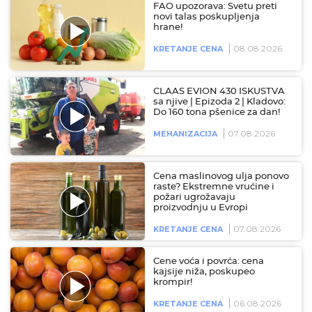
FAO upozorava: Svetu preti
novi talas poskupljenja
hrane!
08.08.2026
KRETANJE CENA
CLAAS EVION 430 ISKUSTVA
sa njive | Epizoda 2 | Kladovo:
Do 160 tona pšenice za dan!
07.08.2026
MEHANIZACIJA
Cena maslinovog ulja ponovo
raste? Ekstremne vrućine i
požari ugrožavaju
proizvodnju u Evropi
07.08.2026
KRETANJE CENA
Cene voća i povrća: cena
kajsije niža, poskupeo
krompir!
06.08.2026
KRETANJE CENA