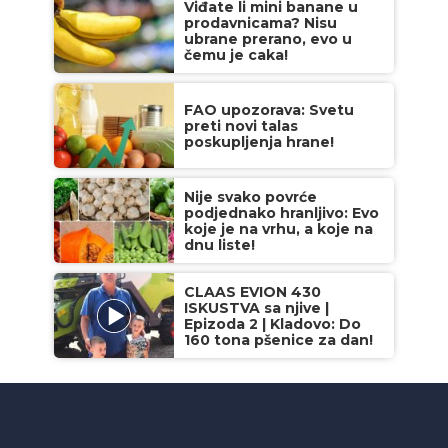
Viđate li mini banane u
prodavnicama? Nisu
ubrane prerano, evo u
čemu je caka!
FAO upozorava: Svetu
preti novi talas
poskupljenja hrane!
Nije svako povrće
podjednako hranljivo: Evo
koje je na vrhu, a koje na
dnu liste!
CLAAS EVION 430
ISKUSTVA sa njive |
Epizoda 2 | Kladovo: Do
160 tona pšenice za dan!