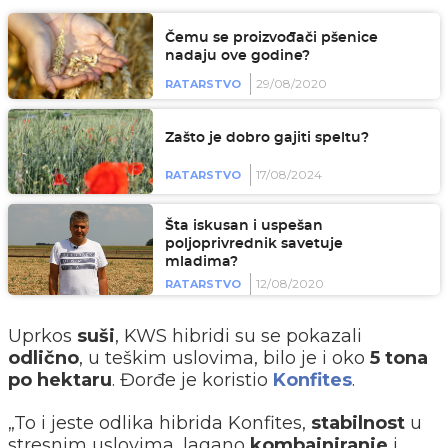
Čemu se proizvođači pšenice
nadaju ove godine?
29/08/2020
RATARSTVO
Zašto je dobro gajiti speltu?
17/08/2024
RATARSTVO
Šta iskusan i uspešan
poljoprivrednik savetuje
mladima?
12/08/2020
RATARSTVO
Uprkos
suši
, KWS hibridi su se pokazali
odlično
, u teškim uslovima, bilo je i oko
5 tona
po hektaru
. Đorđe je koristio
Konfites
.
„To i jeste odlika hibrida Konfites,
stabilnost
u
stresnim uslovima, lagano
kombajniranje
i