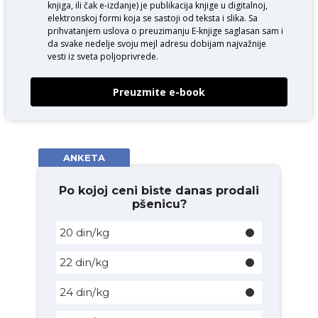
knjiga, ili čak e-izdanje) je publikacija knjige u digitalnoj,
elektronskoj formi koja se sastoji od teksta i slika. Sa
prihvatanjem uslova o
preuzimanju E-knjige
saglasan sam i
da svake nedelje svoju mejl adresu dobijam najvažnije
vesti iz sveta poljoprivrede.
Preuzmite e-book
ANKETA
Po kojoj ceni biste danas prodali
pšenicu?
20 din/kg
22 din/kg
24 din/kg