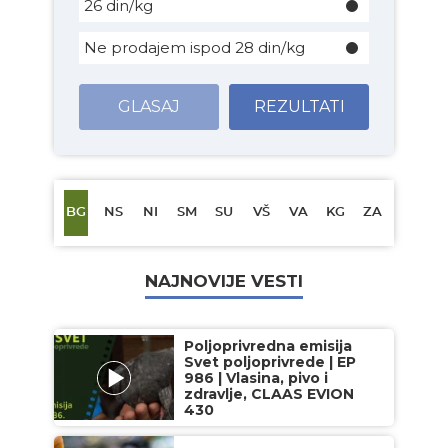
26 din/kg
Ne prodajem ispod 28 din/kg
GLASAJ
REZULTATI
BG
NS
NI
SM
SU
VŠ
VA
KG
ZA
NAJNOVIJE VESTI
Poljoprivredna emisija
Svet poljoprivrede | EP
986 | Vlasina, pivo i
zdravlje, CLAAS EVION
430