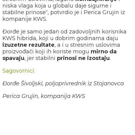
niska vlaga koja u globalu daje sigurne i
stabilne prinose“, potvrdio je i Perica Grujin iz
kompanije KWS.
Đorđe je samo jedan od zadovoljnih korisnika
KWS hibrida, koji u dobrim godinama daju
izuzetne rezultate
, a i u stresnim uslovima
proizvođači koji ih koriste mogu
mirno da
spavaju
, jer stabilni
prinosi ne izostaju
.
Sagovornici:
Đorđe Šivoljski, poljoprivrednik iz Stojanovca
Perica Grujin, kompanija KWS