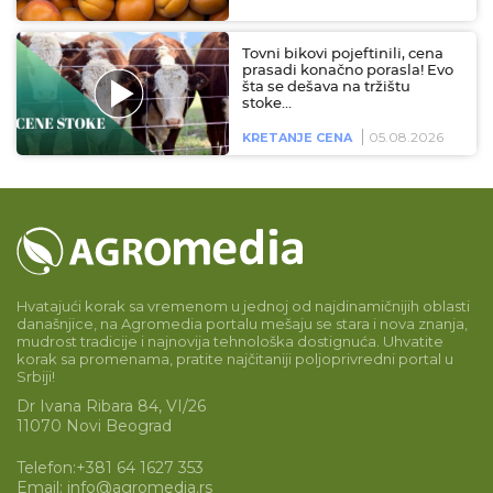
Tovni bikovi pojeftinili, cena
prasadi konačno porasla! Evo
šta se dešava na tržištu
stoke…
05.08.2026
KRETANJE CENA
Hvatajući korak sa vremenom u jednoj od najdinamičnijih oblasti
današnjice, na Agromedia portalu mešaju se stara i nova znanja,
mudrost tradicije i najnovija tehnološka dostignuća. Uhvatite
korak sa promenama, pratite najčitaniji poljoprivredni portal u
Srbiji!
Dr Ivana Ribara 84, VI/26
11070 Novi Beograd
Telefon:
+381 64 1627 353
Email:
info@agromedia.rs