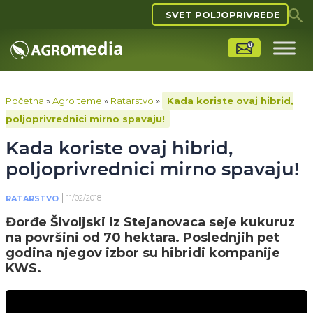
SVET POLJOPRIVREDE
Početna
»
Agro teme
»
Ratarstvo
»
Kada koriste ovaj hibrid,
poljoprivrednici mirno spavaju!
Kada koriste ovaj hibrid,
poljoprivrednici mirno spavaju!
11/02/2018
RATARSTVO
Đorđe Šivoljski iz Stejanovaca seje kukuruz
na površini od 70 hektara. Poslednjih pet
godina njegov izbor su hibridi kompanije
KWS.