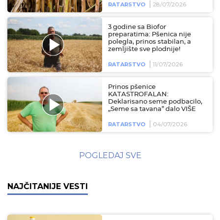
28/07/2026
RATARSTVO
3 godine sa Biofor
preparatima: Pšenica nije
polegla, prinos stabilan, a
zemljište sve plodnije!
11/07/2026
RATARSTVO
Prinos pšenice
KATASTROFALAN:
Deklarisano seme podbacilo,
„Seme sa tavana” dalo VIŠE
04/07/2026
RATARSTVO
POGLEDAJ SVE
NAJČITANIJE VESTI